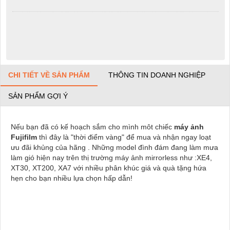
CHI TIẾT VỀ SẢN PHẨM
THÔNG TIN DOANH NGHIỆP
SẢN PHẨM GỢI Ý
Nếu bạn đã có kế hoạch sắm cho mình môt chiếc
máy ảnh
Fujifilm
thì đây là "thời điểm vàng" để mua và nhận ngay loạt
ưu đãi khủng của hãng . Những model đình đám đang làm mưa
làm gió hiện nay trên thị trường máy ảnh mirrorless như :XE4,
XT30, XT200, XA7 với nhiều phân khúc giá và quà tặng hứa
hẹn cho bạn nhiều lựa chọn hấp dẫn!