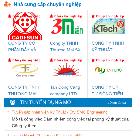
Nhà cung cấp chuyên nghiệp
CÔNG TY CỔ
Công ty TNHH
CÔNG TY TNHH
PHẦN DÂY VÀ
Thương Mại SX
KỸ THUẬT
CÁP ĐIỆN
Ba Miền
KTECH VIỆT
THƯỢNG ĐÌNH
NAM
CÔNG TY TNHH
Tan Dong Cang
CÔNG TY CP
THƯƠNG MẠI
company LTD
TỰ ĐỘNG TIẾN
THIÊN ÂN VIỆT
HƯNG
TIN TUYỂN DỤNG MỚI
» Xem tất cả
NAM
Tuyển gấp nhân viên Kỹ Thuật - Cty SMC Engineering
Mô tả công việc Đảm nhiệm công việc tại phòng kỹ thuật của
Công ty theo...
Tuyển Nhanh Nhân Viên Kỹ Thuật- SMC