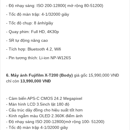
- Độ nhạy sáng: ISO 200-12800( mở rộng 80-51200)
- Tốc độ màn trập: 4-1/32000 giây
- Tốc độ chụp: 8 ảnh/giây
- Quay phim: Full HD, 4K30p
- SR tự động nâng cao
- Tích hợp: Bluetooth 4.2, Wifi
- Pin tương thích: Li-ion NP-W126S
6.
Máy ảnh
Fujifilm X-T200
(Body)
giá gốc 15,990,000 VNĐ
chỉ còn
13,990,000 VNĐ
- Cảm biến APS-C CMOS 24.2 Megapixel
- Màn hình LCD 3.5inch lật 180 độ
- Cấu trúc dây đồng cho hiệu suất tốt hơn
- Kính ngắm màu OLED 2.360K điểm ảnh
- Độ nhạy sáng ISO 200-12800(mở rộng 100- 51200)
- Tốc độ màn trập 4-1/32000 giây