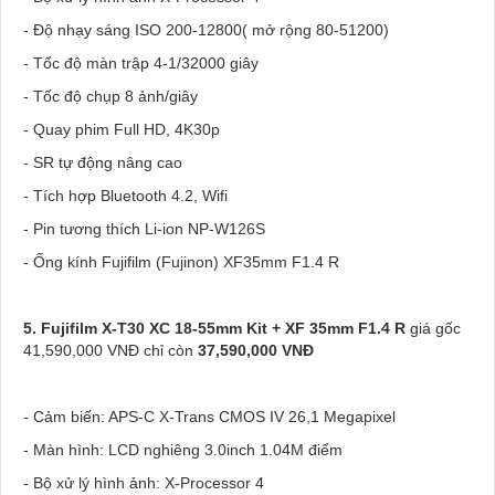
- Độ nhạy sáng ISO 200-12800( mở rộng 80-51200)
- Tốc độ màn trập 4-1/32000 giây
- Tốc độ chụp 8 ảnh/giây
- Quay phim Full HD, 4K30p
- SR tự động nâng cao
- Tích hợp Bluetooth 4.2, Wifi
- Pin tương thích Li-ion NP-W126S
- Ống kính Fujifilm (Fujinon) XF35mm F1.4 R
5. Fujifilm X-T30 XC 18-55mm Kit + XF 35mm F1.4 R
giá gốc
41,590,000 VNĐ chỉ còn
37,590,000 VNĐ
- Cảm biến: APS-C X-Trans CMOS IV 26,1 Megapixel
- Màn hình: LCD nghiêng 3.0inch 1.04M điểm
- Bộ xử lý hình ảnh: X-Processor 4