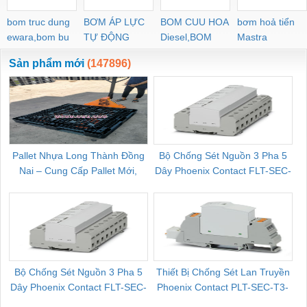
bom truc dung
BƠM ÁP LỰC
BOM CUU HOA
bơm hoả tiển
ewara,bom bu
TỰ ĐỘNG
Diesel,BOM
Mastra
ewara
CHUA CHAY
Sản phẩm mới
(147896)
Pallet Nhựa Long Thành Đồng
Bộ Chống Sét Nguồn 3 Pha 5
Nai – Cung Cấp Pallet Mới,
Dây Phoenix Contact FLT-SEC-
C
Pallet Cũ Giá Tốt
P-T1-3S-264/50-FM - 2909589
Bộ Chống Sét Nguồn 3 Pha 5
Thiết Bị Chống Sét Lan Truyền
B
Dây Phoenix Contact FLT-SEC-
Phoenix Contact PLT-SEC-T3-
P-T1-3S-440/35-FM - 2908264
230-FM-PT - 2907928