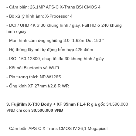
- Cảm biến: 26.1MP APS-C X-Trans BSI CMOS 4
- Bộ xử lý hình ảnh: X-Processor 4
- DCI / UHD 4K ở 30 khung hình / giây, Full HD ở 240 khung
hình / giây
- Màn hình cảm ứng nghiêng 3.0 "1.62m-Dot 180 °
- Hệ thống lấy nét tự động hỗn hợp 425 điểm
- ISO: 160-12800, chụp tối đa 30 khung hình / giây
- Kết nối Bluetooth và Wi-Fi
- Pin tương thích NP-W126S
- Ống kính XF 27mm f/2.8 R WR
3.
Fujifilm X-T30 Body + XF 35mm F1.4 R
giá gốc 34,590,000
VNĐ chỉ còn
30,590,000 VNĐ
- Cảm biến APS-C X-Trans CMOS IV 26,1 Megapixel