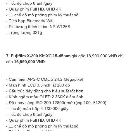
- Tốc độ chụp 8 ảnh/giây
- Quay phim Full HD, UHD 4K
- 11 chế độ mô phỏng phim kỹ thuật số
- Tích hợp Bluetooth/ Wifi
- Pin tương thích Li-ion NP-W126S
- Trọng lượng 321g
7. Fujifilm X-200 Kit XC 15-45mm
giá gốc 18,990,000 VNĐ chỉ
còn
16,990,000 VNĐ
- Cảm biến APS-C CMOS 24.2 Megapixel
- Màn hình LCD 3.5inch lật 180 độ
- Cấu trúc dây đồng cho hiệu suất tốt hơn
- Kính ngắm màu OLED 2.360K điểm ảnh
- Độ nhạy sáng ISO 200-12800( mở rộng 100- 51200)
- Tốc độ màn trập 4-1/32000 giây
- Tốc độ chụp 8 ảnh/giây
- Quay phim Full HD, UHD 4K
- 11 chế độ mô phỏng phim kỹ thuật số