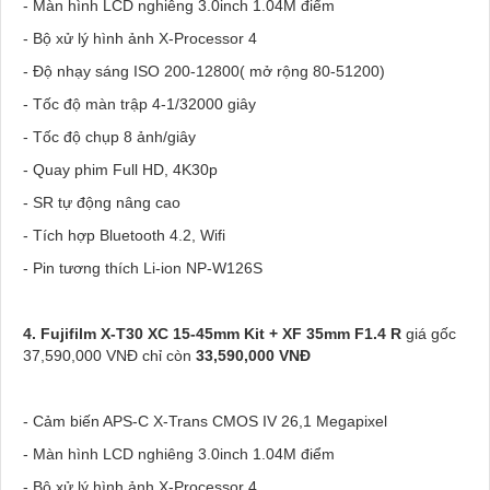
- Màn hình LCD nghiêng 3.0inch 1.04M điểm
- Bộ xử lý hình ảnh X-Processor 4
- Độ nhạy sáng ISO 200-12800( mở rộng 80-51200)
- Tốc độ màn trập 4-1/32000 giây
- Tốc độ chụp 8 ảnh/giây
- Quay phim Full HD, 4K30p
- SR tự động nâng cao
- Tích hợp Bluetooth 4.2, Wifi
- Pin tương thích Li-ion NP-W126S
4. Fujifilm X-T30 XC 15-45mm Kit + XF 35mm F1.4 R
giá gốc
37,590,000 VNĐ chỉ còn
33,590,000 VNĐ
- Cảm biến APS-C X-Trans CMOS IV 26,1 Megapixel
- Màn hình LCD nghiêng 3.0inch 1.04M điểm
- Bộ xử lý hình ảnh X-Processor 4