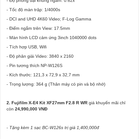
- Độ phóng đại khung ngắm: 0.62x
- Tốc độ màn trập: 1/4000s
- DCI and UHD 4K60 Video; F-Log Gamma
- Điểm ngắm trên View: 17.5mm
- Màn hình LCD cảm ứng 3inch 1040000 dots
- Tích hợp USB, Wifi
- Độ phân giải Video: 3840 x 2160
- Pin tương thích NP-W126S
- Kích thước: 121,3 x 72,9 x 32,7 mm
- Trọng lượng: 364 g (Thân máy có pin và bộ nhớ)
2. Fujifilm X-E4 Kit XF27mm F2.8 R WR
giá khuyến mãi chỉ
còn
24,990,000 VNĐ
-
Tặng kèm 1 sạc BC-W126s trị giá 1,400,000đ