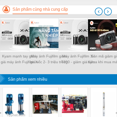
Sản phẩm cùng nhà cung cấp
‹
›
Kyam mạnh tay giảm
Máy ảnh Fujifilm giảm
Máy ảnh Fujifilm X-
Săn mã giảm giá
giá máy ảnh Fujifilm X-
giá sốc 2- 3 triệu trong
T200 - giảm giá siêu
Kyma khi mua m
A7 đến 3 triệu
tháng 5/2021
hời tháng 5
Fujifilm X-E
Sản phẩm xem nhiều
‹
›