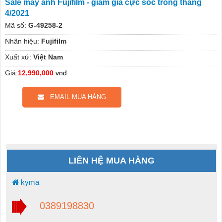
Sale máy ảnh Fujifilm - giảm giá cực sốc trong tháng
4/2021
Mã số:
G-49258-2
Nhãn hiệu:
Fujifilm
Xuất xứ:
Việt Nam
Giá:
12,990,000
vnđ
EMAIL MUA HÀNG
LIÊN HỆ MUA HÀNG
kyma
0389198830