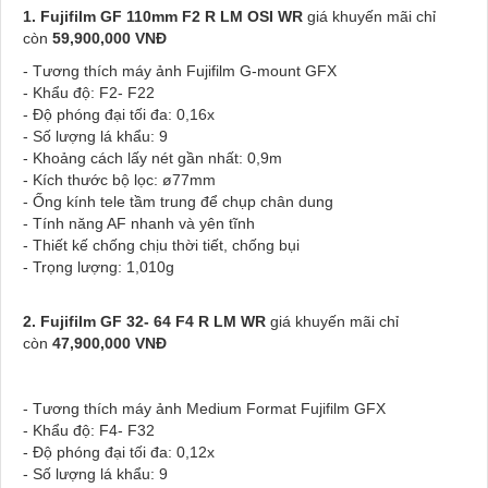
1. Fujifilm GF 110mm F2 R LM OSI WR
giá khuyến mãi chỉ
còn
59,900,000 VNĐ
- Tương thích máy ảnh Fujifilm G-mount GFX
- Khẩu độ: F2- F22
- Độ phóng đại tối đa: 0,16x
- Số lượng lá khẩu: 9
- Khoảng cách lấy nét gần nhất: 0,9m
- Kích thước bộ lọc: ø77mm
- Ống kính tele tầm trung để chụp chân dung
- Tính năng AF nhanh và yên tĩnh
- Thiết kế chống chịu thời tiết, chống bụi
- Trọng lượng: 1,010g
2.
Fujifilm GF 32- 64 F4 R LM WR
giá khuyến mãi chỉ
còn
47,900,000 VNĐ
- Tương thích máy ảnh Medium Format Fujifilm GFX
- Khẩu độ: F4- F32
- Độ phóng đại tối đa: 0,12x
- Số lượng lá khẩu: 9