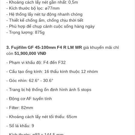
- Khoảng cách lấy nét gần nhất: 0,5m
- Kích thước bộ lọc: ø77mm
- Hệ thống lấy nét tự động nhanh chóng
- Thiết kế chống ẩm, chống chịu thời tiết
- Phù hợp để chụp cảnh cuộc sống hàng ngày
- Trọng lượng: 875g
3. Fujifilm GF 45-100mm F4 R LM WR
giá khuyến mãi chỉ
còn
51,900,000 VNĐ
- Phạm vi khẩu độ: F4 đến F32
- Cấu tạo ống kính: 16 thấu kính thuộc 12 nhóm
- Góc nhìn: 62.6° - 30.6°
- Trang bị hệ thống ổn định hình ảnh 5 stops
- Động cơ AF tuyến tính
- Filter: 82mm
- Khoảng cách lấy nét tối thiểu: 65cm
- Số lá khẩu: 9
- Kích thước: ø93 x 144.5 mm