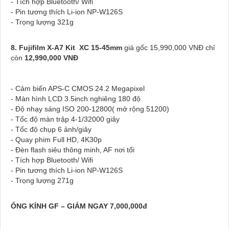
- Tích hợp Bluetooth/ Wifi
- Pin tương thích Li-ion NP-W126S
- Trọng lượng 321g
8. Fujifilm X-A7 Kit
XC 15-45mm
giá gốc 15,990,000 VNĐ chỉ
còn
12,990,000 VNĐ
- Cảm biến APS-C CMOS 24.2 Megapixel
- Màn hình LCD 3.5inch nghiêng 180 độ
- Độ nhạy sáng ISO 200-12800( mở rộng 51200)
- Tốc độ màn trập 4-1/32000 giây
- Tốc độ chụp 6 ảnh/giây
- Quay phim Full HD, 4K30p
- Đèn flash siêu thông minh, AF nơi tối
- Tích hợp Bluetooth/ Wifi
- Pin tương thích Li-ion NP-W126S
- Trọng lượng 271g
ỐNG KÍNH GF – GIẢM NGAY 7,000,000đ