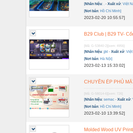
Dụng cụ đo
[
Nhãn hiệu
:
.
-
Xuất xứ
:
Việt 
[
Nơi bán
:
Hồ Chí Minh]
Gỗ - Trang thiết bị
2023-02-20 10:55:57]
Hàn cắt - Thiết bị
Hóa chất-Trang thiết bị
B29 Club | B29 TV- C
Kệ công nghiệp
[Mã: G-53840-2]
[xem: 4956]
[
Nhãn hiệu
:
jjkl
-
Xuất xứ
:
Việ
Khí nén - Thiết bị
[
Nơi bán
:
Hà Nội]
Khuôn mẫu - Phụ tùng
2023-02-13 15:33:02]
Lọc công nghiệp
CHUYỀN ÉP PHỦ MẶ
Máy công cụ - Phụ tùng
[Mã: G-58014-6]
[xem: 726]
Mỏ - Trang thiết bị
[
Nhãn hiệu
:
semac
-
Xuất xứ
:
[
Nơi bán
:
Hồ Chí Minh]
Mô tơ - Hộp số
2023-02-10 13:39:52]
Môi trường - Thiết bị
Nâng hạ - Trang thiết bị
Molded Wood UV Print