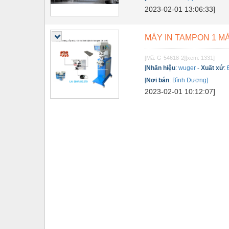
2023-02-01 13:06:33]
Tự động hoá
Van - Co các loại
MÁY IN TAMPON 1 MÀ
Vật liệu mài mòn
[Mã: G-54618-2]
[xem: 1331]
[
Nhãn hiệu
:
wuger
-
Xuất xứ
:
Vật liệu xây dựng
[
Nơi bán
:
Bình Dương]
Vòng bi - Bạc đạn
2023-02-01 10:12:07]
Xe hơi - Phụ tùng
Xe máy - Phụ tùng
Xe tải - phụ tùng
Y khoa - Trang thiết bị