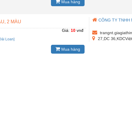
Mua hàng
CÔNG TY TNHH M
U, 2 MÀU
Giá:
10
vnđ
trangnt.giagiath
27,DC 36,KDCViệt
Đài Loan]
Mua hàng