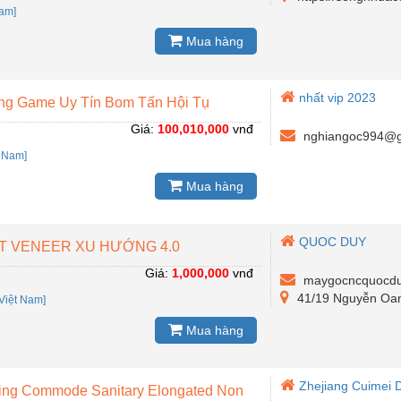
Nam]
Mua hàng
nhất vip 2023
ổng Game Uy Tín Bom Tấn Hội Tụ
Giá:
100,010,000
vnđ
nghiangoc994@g
t Nam]
Mua hàng
QUOC DUY
T VENEER XU HƯỚNG 4.0
Giá:
1,000,000
vnđ
maygocncquocd
41/19 Nguyễn Oa
Việt Nam]
Mua hàng
Zhejiang Cuimei D
ing Commode Sanitary Elongated Non