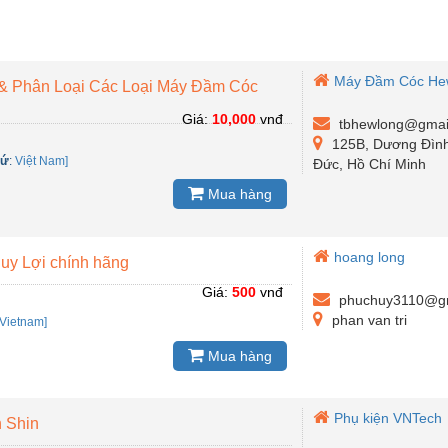
Máy Đầm Cóc He
& Phân Loại Các Loại Máy Đầm Cóc
Giá:
10,000
vnđ
tbhewlong@gmai
125B, Dương Đình
xứ
:
Việt Nam]
Đức, Hồ Chí Minh
Mua hàng
hoang long
uy Lợi chính hãng
Giá:
500
vnđ
phuchuy3110@gm
phan van tri
Vietnam]
Mua hàng
Phụ kiện VNTech
h Shin