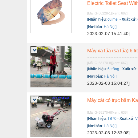
Electric Toilet Seat Wit
Nội - Ngoại thất - văn phòng
[Mã: G-58228-1]
[xem: 682]
Nồi hơi - Trang thiết bị
[
Nhãn hiệu
:
cuimei
-
Xuất xứ
:
[
Nơi bán
:
Hà Nội]
Nông nghiệp - Thiết bị
2023-02-07 15:41:40]
Nước-Vật tư thiết bị
Máy xạ lúa (sạ lúa) 6 tr
Phốt cơ khí
Sắt, thép, inox các loại
[Mã: G-58170-8]
[xem: 667]
[
Nhãn hiệu
:
6 trống
-
Xuất xứ
Thí nghiệm-Trang thiết bị
[
Nơi bán
:
Hà Nội]
2023-02-03 15:04:27]
Thiết bị chiếu sáng
Thiết bị chống sét
Máy cắt cỏ trục băm
Thiết bị an ninh
[Mã: G-58170-6]
[xem: 638]
Thiết bị công nghiệp
[
Nhãn hiệu
:
TB70
-
Xuất xứ
:
V
[
Nơi bán
:
Hà Nội]
Thiết bị công trình
2023-02-03 12:33:08]