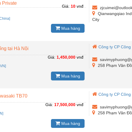
h Private
Giá:
10
vnđ
zjcuimei@outloo
Qianwangqiao Indu
China]
City
Mua hàng
Công ty CP Công 
ống tại Hà Nội
Giá:
1,450,000
vnđ
savimyphuong@g
258 Phạm Văn Đồng
:
VN]
Mua hàng
Công ty CP Công 
 Kawasaki TB70
Giá:
17,500,000
vnđ
savimyphuong@g
258 Phạm Văn Đồng
N]
Mua hàng