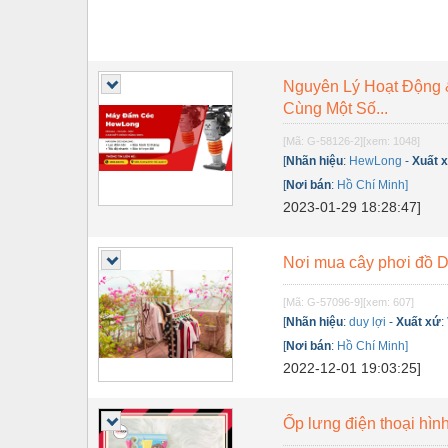
Nguyên Lý Hoạt Động 
Cùng Một Số...
[Mã: G-58126-2]
[xem: 1048]
[
Nhãn hiệu
:
HewLong
-
Xuất 
[
Nơi bán
:
Hồ Chí Minh]
2023-01-29 18:28:47]
Nơi mua cây phơi đồ D
[Mã: G-57096-9]
[xem: 607]
[
Nhãn hiệu
:
duy lợi
-
Xuất xứ
:
[
Nơi bán
:
Hồ Chí Minh]
2022-12-01 19:03:25]
Ốp lưng điện thoại hìn