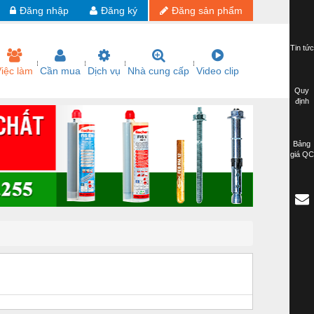
Đăng nhập
Đăng ký
Đăng sản phẩm
Tin tức
iệc làm
Cần mua
Dịch vụ
Nhà cung cấp
Video clip
Quy
định
Bảng
giá QC