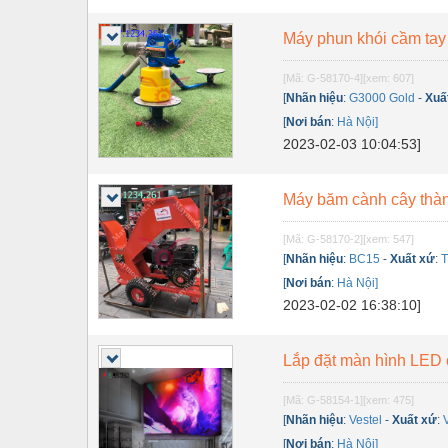
Thiết bị điện
Máy phun khói cầm tay
Thiết bị giáo dục
Thiết bị khác
[Mã: G-58170-4]
[xem: 607]
[
Nhãn hiệu
:
G3000 Gold
-
Xuấ
Thiết bị làm sạch
[
Nơi bán
:
Hà Nội]
2023-02-03 10:04:53]
Thiết bị sơn - Sơn
Thiết bị nhà bếp
Máy băm cành cây tha
Thiết bị nhiệt
[Mã: G-58170-2]
[xem: 547]
Thiêt bị PCCC
[
Nhãn hiệu
:
BC15
-
Xuất xứ
:
T
[
Nơi bán
:
Hà Nội]
Thiết bị truyền động
2023-02-02 16:38:10]
Thiết bị văn phòng
Lắp đặt màn hình LED 
Thiết bị viễn thông
[Mã: G-58154-1]
[xem: 475]
Thủy lực-Thiết bị
[
Nhãn hiệu
:
Vestel
-
Xuất xứ
:
Thủy sản - Trang thiết bị
[
Nơi bán
:
Hà Nội]