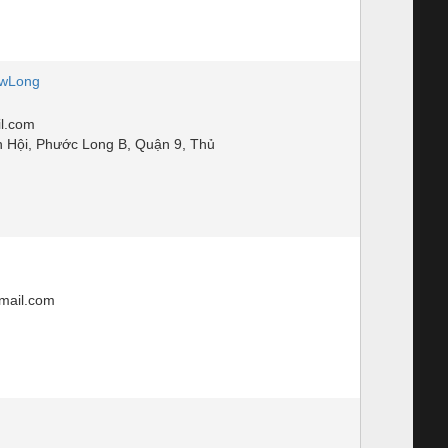
wLong
l.com
 Hội, Phước Long B, Quận 9, Thủ
ail.com