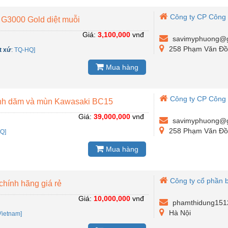
Công ty CP Công 
 G3000 Gold diệt muỗi
Giá:
3,100,000
vnđ
savimyphuong@g
258 Phạm Văn Đồng
t xứ
:
TQ-HQ]
Mua hàng
Công ty CP Công 
̀nh dăm và mùn Kawasaki BC15
Giá:
39,000,000
vnđ
savimyphuong@g
258 Phạm Văn Đồng
Q]
Mua hàng
Công ty cổ phần 
chính hãng giá rẻ
Giá:
10,000,000
vnđ
phamthidung151
Hà Nội
Vietnam]