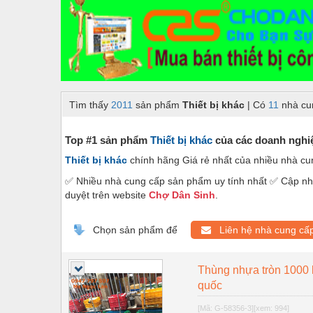
Dây chuyền sản xuất
Dệt may - Thiết bị
Dầu mỡ công nghiệp
Dịch vụ - Thi công
Tìm thấy
2011
sản phẩm
Thiết bị khác
| Có
11
nhà cu
Điện công nghiệp
Điện gia dụng
Top #1 sản phẩm
Thiết bị khác
của các doanh nghiệ
Thiết bị khác
chính hãng Giá rẻ nhất của nhiều nhà c
Điện Lạnh
✅ Nhiều nhà cung cấp sản phẩm uy tính nhất ✅ Cập nhậ
Đóng tàu Thiết bị
duyệt trên website
Chợ Dân Sinh
.
Đúc chính xác Thiết bị
Chọn sản phẩm để
Liên hệ nhà cung cấ
Dụng cụ cầm tay
Dụng cụ cắt gọt
Thùng nhựa tròn 1000 l
quốc
Dụng cụ điện
[Mã: G-58356-3]
[xem: 994]