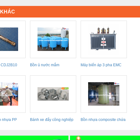
Ị KHÁC
C CDJ2B10
Bồn ủ nước mắm
Máy biến áp 3 pha EMC
o nhựa PP
Bánh xe đẩy công nghiệp
Bồn nhựa composite chứa
Samsong, Bánh xe...
nước mắm