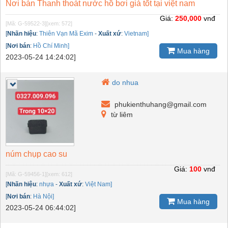
Nơi bán Thanh thoát nước hồ bơi giá tốt tại việt nam
Giá:
250,000
vnđ
[Mã: G-59522-3]
[xem: 572]
[
Nhãn hiệu
:
Thiên Vạn Mã Exim
-
Xuất xứ
:
Vietnam]
[
Nơi bán
:
Hồ Chí Minh]
Mua hàng
2023-05-24 14:24:02]
do nhua
phukienthuhang@gmail.com
từ liêm
núm chụp cao su
Giá:
100
vnđ
[Mã: G-59456-1]
[xem: 612]
[
Nhãn hiệu
:
nhựa
-
Xuất xứ
:
Việt Nam]
[
Nơi bán
:
Hà Nội]
Mua hàng
2023-05-24 06:44:02]