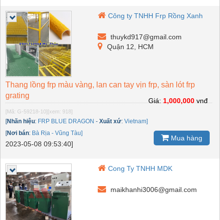
Công ty TNHH Frp Rồng Xanh
thuykd917@gmail.com
Quận 12, HCM
Thang lồng frp màu vàng, lan can tay vịn frp, sàn lót frp
grating
Giá:
1,000,000
vnđ
[Mã: G-59218-10]
[xem: 918]
[
Nhãn hiệu
:
FRP BLUE DRAGON
-
Xuất xứ
:
Vietnam]
[
Nơi bán
:
Bà Rịa - Vũng Tàu]
Mua hàng
2023-05-08 09:53:40]
Cong Ty TNHH MDK
maikhanhi3006@gmail.com