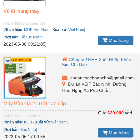
Vỏ tủ thang máy
[Mã: G-58570-10]
[xem: 572]
[
Nhãn hiệu
:
MDK-Viêt Nam
-
Xuất xứ
:
Việt Nam]
[
Nơi bán
:
Hồ Chí Minh]
Mua hàng
2023-05-08 09:21:05]
Công ty TNHH Xuất Nhập Khẩu
Kim Chí Bảo
choanchochoancho@gmail.com
Dự án VSIP Bắc Ninh, Đường
Hữu Nghị, Xã Phù Chẩn,
Máy Bào Đá 2 Lưỡi cao cấp
Giá:
620,000
vnđ
[Mã: G-59232-7]
[xem: 852]
[
Nhãn hiệu
:
KCB
-
Xuất xứ
:
Việt Nam]
[
Nơi bán
:
Bắc Ninh]
Mua hàng
2023-05-06 17:00:55]