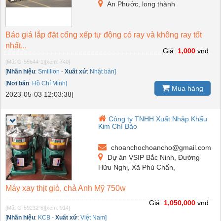
An Phước, long thành
Báo giá lắp đặt cổng xếp tự động có ray và không ray tốt
nhất...
Giá:
1,000
vnđ
[Mã: G-55644-1]
[xem: 740]
[
Nhãn hiệu
:
Smillion
-
Xuất xứ
:
Nhật bản]
[
Nơi bán
:
Hồ Chí Minh]
Mua hàng
2023-05-03 12:03:38]
Công ty TNHH Xuất Nhập Khẩu
Kim Chí Bảo
choanchochoancho@gmail.com
Dự án VSIP Bắc Ninh, Đường
Hữu Nghị, Xã Phù Chẩn,
Máy xay thịt giò, chả Anh Mỹ 750w
Giá:
1,050,000
vnđ
[Mã: G-59232-6]
[xem: 914]
[
Nhãn hiệu
:
KCB
-
Xuất xứ
:
Việt Nam]