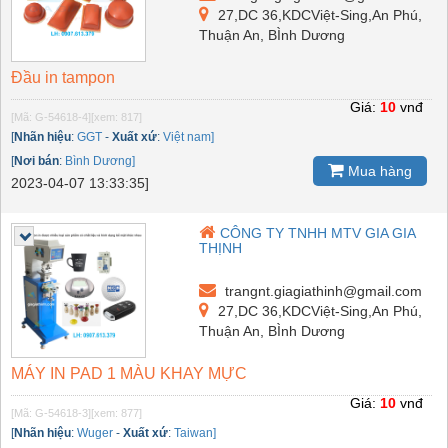
27,DC 36,KDCViệt-Sing,An Phú,
Thuận An, BÌnh Dương
Đầu in tampon
Giá:
10
vnđ
[Mã: G-54618-4]
[xem: 817]
[
Nhãn hiệu
:
GGT
-
Xuất xứ
:
Việt nam]
[
Nơi bán
:
Bình Dương]
Mua hàng
2023-04-07 13:33:35]
CÔNG TY TNHH MTV GIA GIA
THỊNH
trangnt.giagiathinh@gmail.com
27,DC 36,KDCViệt-Sing,An Phú,
Thuận An, BÌnh Dương
MÁY IN PAD 1 MÀU KHAY MỰC
Giá:
10
vnđ
[Mã: G-54618-3]
[xem: 877]
[
Nhãn hiệu
:
Wuger
-
Xuất xứ
:
Taiwan]