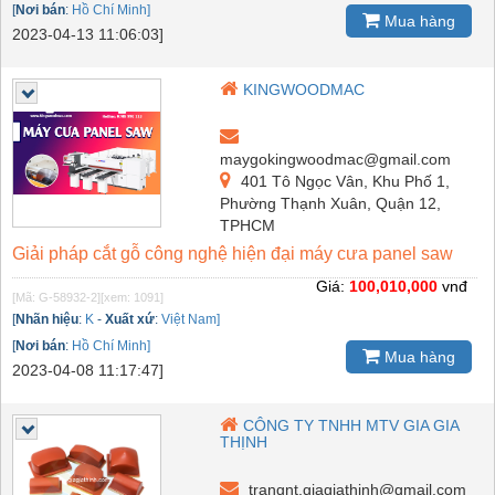
[
Nơi bán
:
Hồ Chí Minh]
Mua hàng
2023-04-13 11:06:03]
KINGWOODMAC
maygokingwoodmac@gmail.com
401 Tô Ngọc Vân, Khu Phố 1,
Phường Thạnh Xuân, Quận 12,
TPHCM
Giải pháp cắt gỗ công nghệ hiện đại máy cưa panel saw
Giá:
100,010,000
vnđ
[Mã: G-58932-2]
[xem: 1091]
[
Nhãn hiệu
:
K
-
Xuất xứ
:
Việt Nam]
[
Nơi bán
:
Hồ Chí Minh]
Mua hàng
2023-04-08 11:17:47]
CÔNG TY TNHH MTV GIA GIA
THỊNH
trangnt.giagiathinh@gmail.com