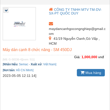
CÔNG TY TNHH MTV TM-DV-
SX-PT QUỐC DUY
maydancanhgocongnghiep@gmail.c
om
41/19 Nguyễn Oanh,Gò Vấp ,
HCM
Máy dán cạnh 8 chức năng - SM 450DJ
Giá:
1,000,000
vnđ
[Mã: G-58336-4]
[xem: 511]
[
Nhãn hiệu
:
Semac
-
Xuất xứ
:
Việt Nam]
[
Nơi bán
:
Hồ Chí Minh]
Mua hàng
2023-05-05 12:11:14]