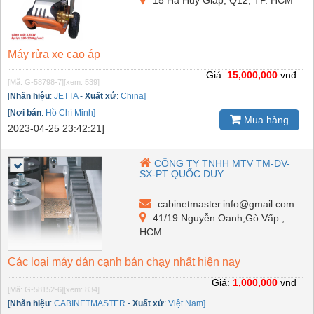
Máy rửa xe cao áp
Giá:
15,000,000
vnđ
[Mã: G-58798-7]
[xem: 539]
[
Nhãn hiệu
:
JETTA
-
Xuất xứ
:
China]
[
Nơi bán
:
Hồ Chí Minh]
Mua hàng
2023-04-25 23:42:21]
CÔNG TY TNHH MTV TM-DV-
SX-PT QUỐC DUY
cabinetmaster.info@gmail.com
41/19 Nguyễn Oanh,Gò Vấp ,
HCM
Các loại máy dán cạnh bán chạy nhất hiện nay
Giá:
1,000,000
vnđ
[Mã: G-58152-6]
[xem: 834]
[
Nhãn hiệu
:
CABINETMASTER
-
Xuất xứ
:
Việt Nam]