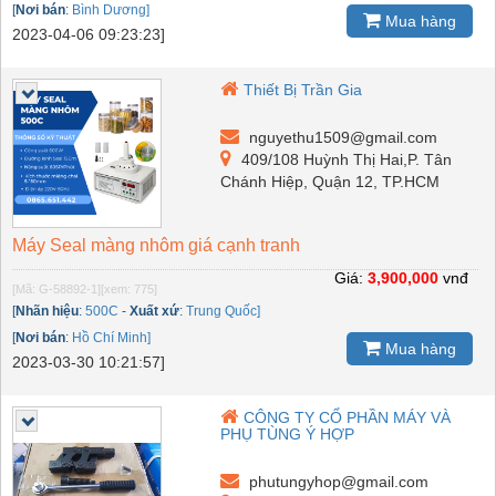
[
Nơi bán
:
Bình Dương]
Mua hàng
2023-04-06 09:23:23]
Thiết Bị Trần Gia
nguyethu1509@gmail.com
409/108 Huỳnh Thị Hai,P. Tân
Chánh Hiệp, Quận 12, TP.HCM
Máy Seal màng nhôm giá cạnh tranh
Giá:
3,900,000
vnđ
[Mã: G-58892-1]
[xem: 775]
[
Nhãn hiệu
:
500C
-
Xuất xứ
:
Trung Quốc]
[
Nơi bán
:
Hồ Chí Minh]
Mua hàng
2023-03-30 10:21:57]
CÔNG TY CỔ PHẦN MÁY VÀ
PHỤ TÙNG Ý HỢP
phutungyhop@gmail.com