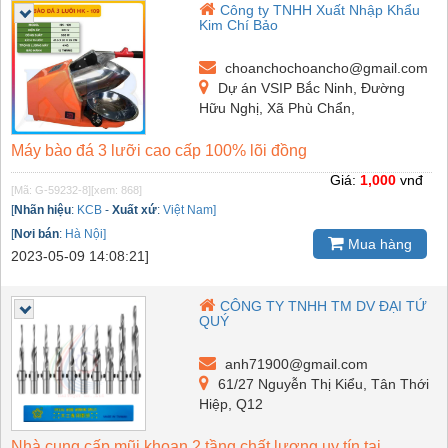
Công ty TNHH Xuất Nhập Khẩu
Kim Chí Bảo
choanchochoancho@gmail.com
Dự án VSIP Bắc Ninh, Đường
Hữu Nghị, Xã Phù Chẩn,
Máy bào đá 3 lưỡi cao cấp 100% lõi đồng
Giá:
1,000
vnđ
[Mã: G-59232-8]
[xem: 868]
[
Nhãn hiệu
:
KCB
-
Xuất xứ
:
Việt Nam]
[
Nơi bán
:
Hà Nội]
Mua hàng
2023-05-09 14:08:21]
CÔNG TY TNHH TM DV ĐẠI TỨ
QUÝ
anh71900@gmail.com
61/27 Nguyễn Thị Kiểu, Tân Thới
Hiệp, Q12
Nhà cung cấp mũi khoan 2 tầng chất lượng uy tín tại