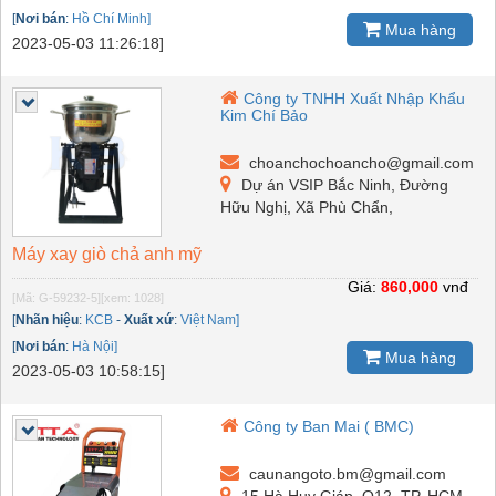
[
Nơi bán
:
Hồ Chí Minh]
Mua hàng
2023-05-03 11:26:18]
Công ty TNHH Xuất Nhập Khẩu
Kim Chí Bảo
choanchochoancho@gmail.com
Dự án VSIP Bắc Ninh, Đường
Hữu Nghị, Xã Phù Chẩn,
Máy xay giò chả anh mỹ
Giá:
860,000
vnđ
[Mã: G-59232-5]
[xem: 1028]
[
Nhãn hiệu
:
KCB
-
Xuất xứ
:
Việt Nam]
[
Nơi bán
:
Hà Nội]
Mua hàng
2023-05-03 10:58:15]
Công ty Ban Mai ( BMC)
caunangoto.bm@gmail.com
15 Hà Huy Giáp, Q12, TP. HCM