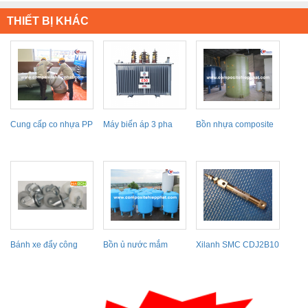
THIẾT BỊ KHÁC
Cung cấp co nhựa PP
Máy biến áp 3 pha
Bồn nhựa composite
EMC
chứa nước mắm
Bánh xe đẩy công
Bồn ủ nước mắm
Xilanh SMC CDJ2B10
nghiệp Samsong,
Series
Bánh xe...