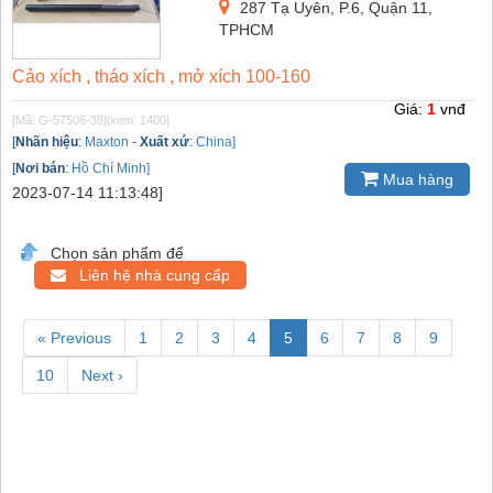
287 Tạ Uyên, P.6, Quận 11,
TPHCM
Cảo xích , tháo xích , mở xích 100-160
Giá:
1
vnđ
[Mã: G-57506-39]
[xem: 1400]
[
Nhãn hiệu
:
Maxton
-
Xuất xứ
:
China]
[
Nơi bán
:
Hồ Chí Minh]
Mua hàng
2023-07-14 11:13:48]
Chọn sản phẩm để
Liên hệ nhà cung cấp
« Previous
1
2
3
4
5
6
7
8
9
10
Next ›