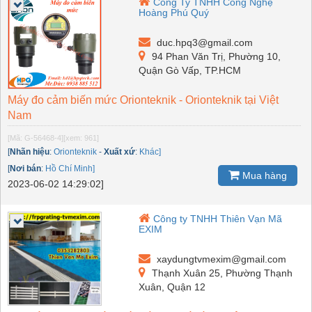
Công Ty TNHH Công Nghệ
Hoàng Phú Quý
duc.hpq3@gmail.com
94 Phan Văn Trị, Phường 10,
Quận Gò Vấp, TP.HCM
Máy đo cảm biến mức Orionteknik - Orionteknik tại Việt
Nam
[Mã: G-56468-4]
[xem: 961]
[
Nhãn hiệu
:
Orionteknik
-
Xuất xứ
:
Khác]
[
Nơi bán
:
Hồ Chí Minh]
Mua hàng
2023-06-02 14:29:02]
Công ty TNHH Thiên Vạn Mã
EXIM
xaydungtvmexim@gmail.com
Thạnh Xuân 25, Phường Thạnh
Xuân, Quận 12