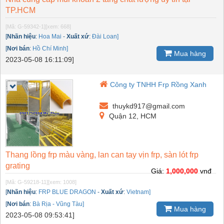
TP.HCM
[Mã: G-59342-1]
[xem: 668]
[
Nhãn hiệu
:
Hoa Mai
-
Xuất xứ
:
Đài Loan]
[
Nơi bán
:
Hồ Chí Minh]
Mua hàng
2023-05-08 16:11:09]
Công ty TNHH Frp Rồng Xanh
thuykd917@gmail.com
Quận 12, HCM
Thang lồng frp màu vàng, lan can tay vịn frp, sàn lót frp
grating
Giá:
1,000,000
vnđ
[Mã: G-59218-11]
[xem: 1008]
[
Nhãn hiệu
:
FRP BLUE DRAGON
-
Xuất xứ
:
Vietnam]
[
Nơi bán
:
Bà Rịa - Vũng Tàu]
Mua hàng
2023-05-08 09:53:41]