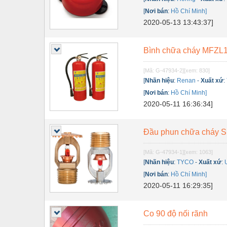
Dụng cụ đo
[
Nơi bán
:
Hồ Chí Minh]
Gỗ - Trang thiết bị
2020-05-13 13:43:37]
Hàn cắt - Thiết bị
Bình chữa cháy MFZL
Hóa chất-Trang thiết bị
[Mã: G-47934-2]
[xem: 830]
Kệ công nghiệp
[
Nhãn hiệu
:
Renan
-
Xuất xứ
:
Khí nén - Thiết bị
[
Nơi bán
:
Hồ Chí Minh]
2020-05-11 16:36:34]
Khuôn mẫu - Phụ tùng
Lọc công nghiệp
Đầu phun chữa cháy Sp
Máy công cụ - Phụ tùng
[Mã: G-47934-1]
[xem: 1063]
[
Nhãn hiệu
:
TYCO
-
Xuất xứ
:
Mỏ - Trang thiết bị
[
Nơi bán
:
Hồ Chí Minh]
Mô tơ - Hộp số
2020-05-11 16:29:35]
Môi trường - Thiết bị
Co 90 độ nối rãnh
Nâng hạ - Trang thiết bị