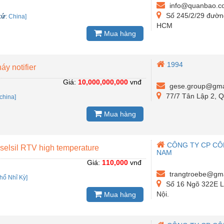
info@quanbao.c
Số 245/2/29 đường
xứ
:
China]
HCM
Mua hàng
1994
áy notifier
Giá:
10,000,000,000
vnđ
gese.group@gma
77/7 Tân Lập 2, Q
china]
Mua hàng
CÔNG TY CP CÔ
 selsil RTV high temperature
NAM
Giá:
110,000
vnđ
trangtroebe@gma
hổ Nhĩ Kỳ]
Số 16 Ngõ 322E L
Nội.
Mua hàng