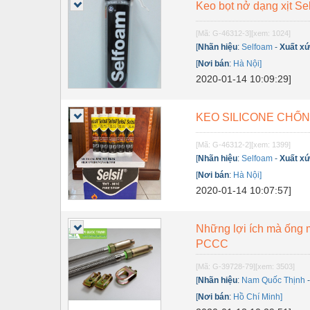
Thiết bị điện
Keo bọt nở dạng xịt Se
Thiết bị giáo dục
[Mã: G-46312-3]
[xem: 1024]
[
Nhãn hiệu
:
Selfoam
-
Xuất x
Thiết bị khác
[
Nơi bán
:
Hà Nội]
2020-01-14 10:09:29]
Thiết bị làm sạch
Thiết bị sơn - Sơn
KEO SILICONE CHỐN
Thiết bị nhà bếp
[Mã: G-46312-2]
[xem: 1399]
Thiết bị nhiệt
[
Nhãn hiệu
:
Selfoam
-
Xuất x
[
Nơi bán
:
Hà Nội]
Thiêt bị PCCC
2020-01-14 10:07:57]
Thiết bị truyền động
Những lợi ích mà ống m
Thiết bị văn phòng
PCCC
Thiết bị viễn thông
[Mã: G-39728-79]
[xem: 3503]
Thủy lực-Thiết bị
[
Nhãn hiệu
:
Nam Quốc Thịnh
[
Nơi bán
:
Hồ Chí Minh]
Thủy sản - Trang thiết bị