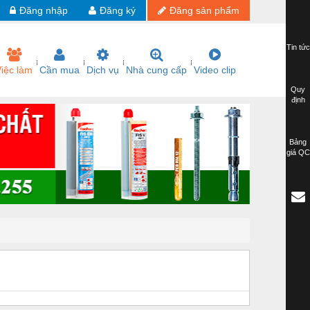
Đăng nhập
Đăng ký
Đăng sản phẩm
Tin tức
iệc làm
Cần mua
Dịch vụ
Nhà cung cấp
Video clip
Quy
định
Bảng
giá QC