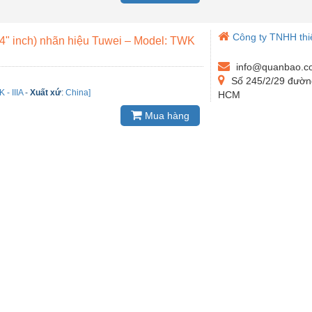
Công ty TNHH thiế
 - 4" inch) nhãn hiệu Tuwei – Model: TWK
info@quanbao.c
Số 245/2/29 đường
 - IIIA
-
Xuất xứ
:
China]
HCM
Mua hàng