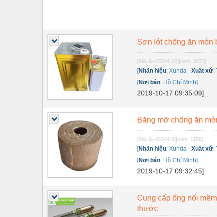
Sơn lót chống ăn mòn 
[Mã: G-43344-10]
[xem: 2073]
[
Nhãn hiệu
:
Xunda
-
Xuất xứ
:
[
Nơi bán
:
Hồ Chí Minh]
2019-10-17 09:35:09]
Băng mỡ chống ăn mòn
[Mã: G-43344-9]
[xem: 1158]
[
Nhãn hiệu
:
Xunda
-
Xuất xứ
:
[
Nơi bán
:
Hồ Chí Minh]
2019-10-17 09:32:45]
Cung cấp ống nối mềm 
thước