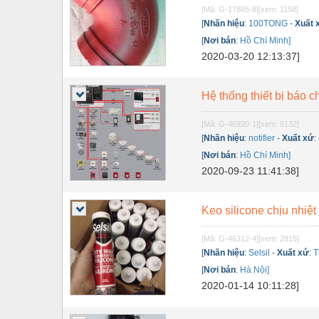
[Mã: G-17885-8]
[xem: 1158]
Nội - Ngoại thất - văn phòng
[
Nhãn hiệu
:
100TONG
-
Xuất 
[
Nơi bán
:
Hồ Chí Minh]
Nồi hơi - Trang thiết bị
2020-03-20 12:13:37]
Nông nghiệp - Thiết bị
Nước-Vật tư thiết bị
Hệ thống thiết bị báo ch
Phốt cơ khí
[Mã: G-46920-1]
[xem: 8132]
[
Nhãn hiệu
:
notifier
-
Xuất xứ
:
Sắt, thép, inox các loại
[
Nơi bán
:
Hồ Chí Minh]
Thí nghiệm-Trang thiết bị
2020-09-23 11:41:38]
Thiết bị chiếu sáng
Keo silicone chịu nhiệt
Thiết bị chống sét
[Mã: G-46312-4]
[xem: 2915]
Thiết bị an ninh
[
Nhãn hiệu
:
Selsil
-
Xuất xứ
:
T
[
Nơi bán
:
Hà Nội]
Thiết bị công nghiệp
2020-01-14 10:11:28]
Thiết bị công trình