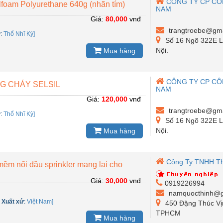
CÔNG TY CP CÔ
lfoam Polyurethane 640g (nhãn tím)
NAM
Giá:
80,000
vnđ
trangtroebe@gma
ứ
:
Thổ Nhĩ Kỳ]
Số 16 Ngõ 322E L
Nội.
Mua hàng
CÔNG TY CP CÔ
G CHÁY SELSIL
NAM
Giá:
120,000
vnđ
trangtroebe@gma
ứ
:
Thổ Nhĩ Kỳ]
Số 16 Ngõ 322E L
Nội.
Mua hàng
Công Ty TNHH Th
ềm nối đầu sprinkler mang lại cho
Giá:
30,000
vnđ
0919226994
namquocthinh@g
-
Xuất xứ
:
Việt Nam]
450 Đặng Thúc Vị
TPHCM
Mua hàng