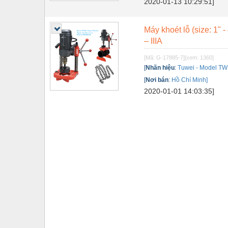
2020-01-13 10:29:51]
Tự động hoá
Máy khoét lỗ (size: 1"
Van - Co các loại
– IIIA
Vật liệu mài mòn
[Mã: G-17885-7]
[xem: 1360]
[
Nhãn hiệu
:
Tuwei - Model TWK
Vật liệu xây dựng
[
Nơi bán
:
Hồ Chí Minh]
Vòng bi - Bạc đạn
2020-01-01 14:03:35]
Xe hơi - Phụ tùng
Xe máy - Phụ tùng
Xe tải - phụ tùng
Y khoa - Trang thiết bị