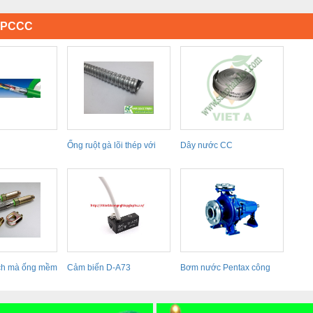
Ị PCCC
Ống ruột gà lõi thép với
Dây nước CC
nhiều loại...
ích mà ống mềm
Cảm biến D-A73
Bơm nước Pentax công
nghiệp