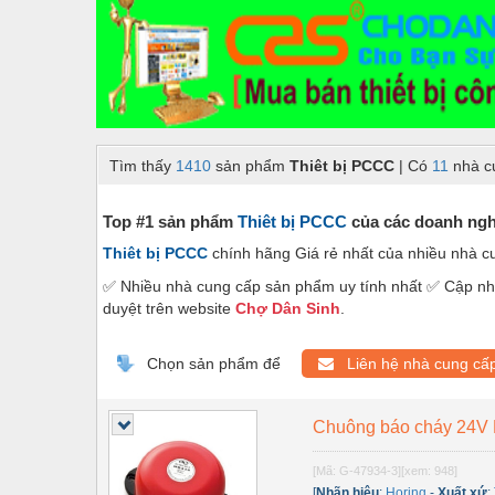
Dây chuyền sản xuất
Dệt may - Thiết bị
Dầu mỡ công nghiệp
Dịch vụ - Thi công
Tìm thấy
1410
sản phẩm
Thiêt bị PCCC
| Có
11
nhà c
Điện công nghiệp
Điện gia dụng
Top #1 sản phẩm
Thiêt bị PCCC
của các doanh nghi
Thiêt bị PCCC
chính hãng Giá rẻ nhất của nhiều nhà 
Điện Lạnh
✅ Nhiều nhà cung cấp sản phẩm uy tính nhất ✅ Cập nhậ
Đóng tàu Thiết bị
duyệt trên website
Chợ Dân Sinh
.
Đúc chính xác Thiết bị
Chọn sản phẩm để
Liên hệ nhà cung cấ
Dụng cụ cầm tay
Dụng cụ cắt gọt
Chuông báo cháy 24
Dụng cụ điện
[Mã: G-47934-3]
[xem: 948]
[
Nhãn hiệu
:
Horing
-
Xuất xứ
: