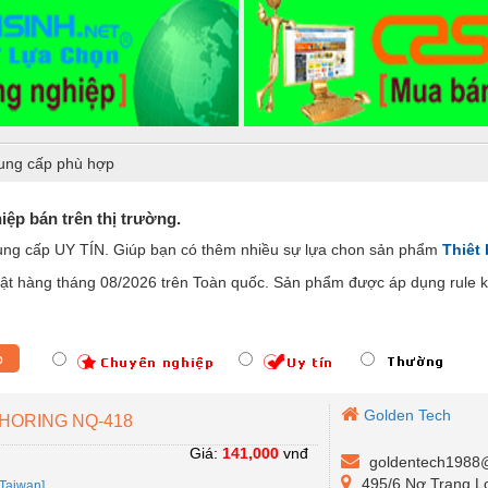
ung cấp phù hợp
ệp bán trên thị trường.
cung cấp UY TÍN. Giúp bạn có thêm nhiều sự lựa chon sản phẩm
Thiêt
t hàng tháng 08/2026 trên Toàn quốc. Sản phẩm được áp dụng rule ki
p
Golden Tech
V HORING NQ-418
Giá:
141,000
vnđ
goldentech1988
495/6 Nơ Trang Lo
Taiwan]