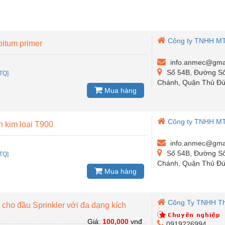
Công ty TNHH M
bitum primer
info.anmec@gma
Số 54B, Đường Số
TQ]
Chánh, Quận Thủ Đức
Mua hàng
Công ty TNHH M
 kim loại T900
info.anmec@gma
Số 54B, Đường Số
TQ]
Chánh, Quận Thủ Đức
Mua hàng
Công Ty TNHH Th
cho đầu Sprinkler với đa dạng kích
Giá:
100,000
vnđ
0919226994