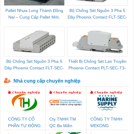
Pallet Nhựa Long Thành Đồng
Bộ Chống Sét Nguồn 3 Pha 5
Nai – Cung Cấp Pallet Mới,
Dây Phoenix Contact FLT-SEC-
C
Pallet Cũ Giá Tốt
P-T1-3S-264/50-FM - 2909589
Bộ Chống Sét Nguồn 3 Pha 5
Thiết Bị Chống Sét Lan Truyền
B
Dây Phoenix Contact FLT-SEC-
Phoenix Contact PLT-SEC-T3-
P-T1-3S-440/35-FM - 2908264
230-FM-PT - 2907928
Nhà cung cấp chuyên nghiệp
CÔNG TY CỔ
Cty TNHH TM
CÔNG TY TNHH
PHẦN TỰ ĐỘNG
QC Ba Miền
MEKONG
TIẾN HƯNG
MARINE