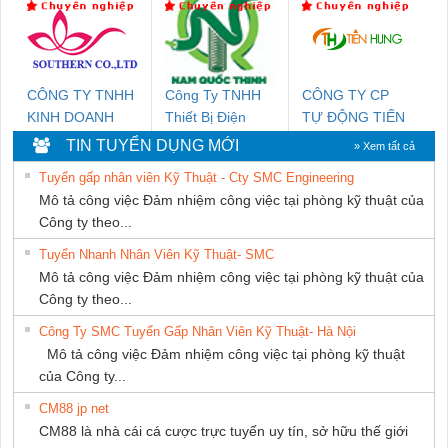
SUPPLY
CÔNG TY TNHH
Công Ty TNHH
CÔNG TY CP
KINH DOANH
Thiết Bị Điện
TỰ ĐỘNG TIẾN
DỊCH VỤ XNK
Nam Quốc Thịnh
HƯNG
TIN TUYỂN DỤNG MỚI
» Xem tất cả
PHƯƠNG NAM
Tuyển gấp nhân viên Kỹ Thuật - Cty SMC Engineering
Mô tả công việc Đảm nhiệm công việc tại phòng kỹ thuật của
Công ty theo...
Tuyển Nhanh Nhân Viên Kỹ Thuật- SMC
Mô tả công việc Đảm nhiệm công việc tại phòng kỹ thuật của
Công ty theo...
Công Ty SMC Tuyển Gấp Nhân Viên Kỹ Thuật- Hà Nội
Mô tả công việc Đảm nhiệm công việc tại phòng kỹ thuật
của Công ty...
CM88 jp net
CM88 là nhà cái cá cược trực tuyến uy tín, sở hữu thế giới