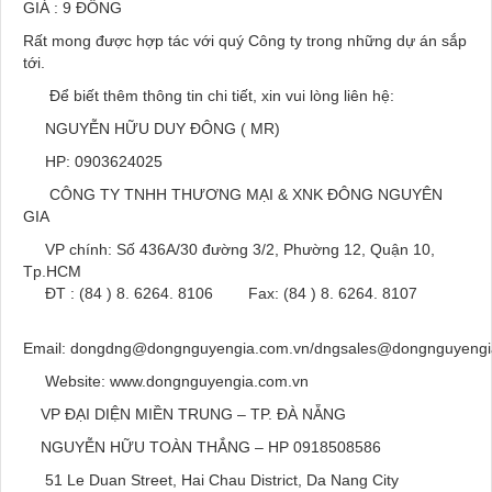
GIÁ : 9 ĐỒNG
Rất mong được hợp tác với quý Công ty trong những dự án sắp
tới.
Để biết thêm thông tin chi tiết, xin vui lòng liên hệ:
NGUYỄN HỮU DUY ĐÔNG ( MR)
HP: 0903624025
CÔNG TY TNHH THƯƠNG MẠI & XNK ĐÔNG NGUYÊN
GIA
VP chính: Số 436A/30 đường 3/2, Phường 12, Quận 10,
Tp.HCM
ĐT : (84 ) 8. 6264. 8106 Fax: (84 ) 8. 6264. 8107
Email: dongdng@dongnguyengia.com.vn/dngsales@dongnguyengi
Website: www.dongnguyengia.com.vn
VP ĐẠI DIỆN MIỀN TRUNG – TP. ĐÀ NẴNG
NGUYỄN HỮU TOÀN THẮNG – HP 0918508586
51 Le Duan Street, Hai Chau District, Da Nang City