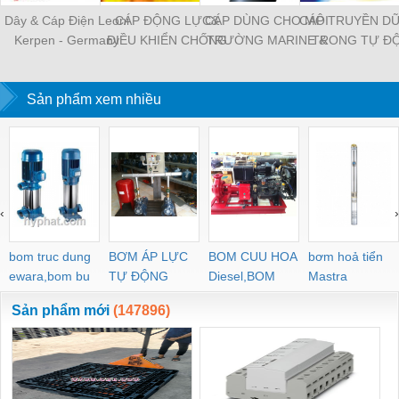
Dây & Cáp Điện Leoni
CÁP ĐỘNG LỰC&
CÁP DÙNG CHO MÔI
CÁP TRUYỀN DỮ
Kerpen - Germany
ĐIỀU KHIỂN CHỐNG
TRƯỜNG MARINE &
TRONG TỰ Đ
CHÁY
OFFSHORE
HÓA CÔNG NG
Sản phẩm xem nhiều
‹
›
bom truc dung
BƠM ÁP LỰC
BOM CUU HOA
bơm hoả tiển
ewara,bom bu
TỰ ĐỘNG
Diesel,BOM
Mastra
ewara
CHUA CHAY
Sản phẩm mới
(147896)