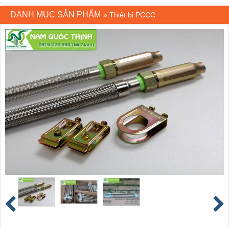
DANH MỤC SẢN PHẨM
»
Thiêt bị PCCC