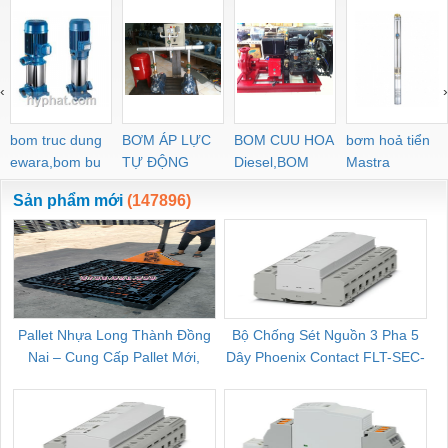
‹
›
bom truc dung
BƠM ÁP LỰC
BOM CUU HOA
bơm hoả tiển
ewara,bom bu
TỰ ĐỘNG
Diesel,BOM
Mastra
ewara
CHUA CHAY
Sản phẩm mới
(147896)
Pallet Nhựa Long Thành Đồng
Bộ Chống Sét Nguồn 3 Pha 5
Nai – Cung Cấp Pallet Mới,
Dây Phoenix Contact FLT-SEC-
C
Pallet Cũ Giá Tốt
P-T1-3S-264/50-FM - 2909589