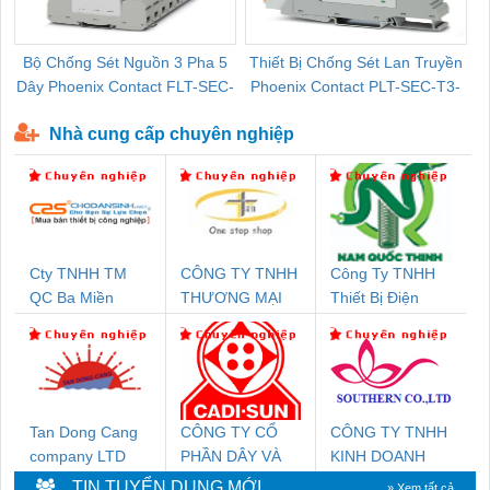
Bộ Chống Sét Nguồn 3 Pha 5
Thiết Bị Chống Sét Lan Truyền
B
Dây Phoenix Contact FLT-SEC-
Phoenix Contact PLT-SEC-T3-
P-T1-3S-440/35-FM - 2908264
230-FM-PT - 2907928
Nhà cung cấp chuyên nghiệp
Cty TNHH TM
CÔNG TY TNHH
Công Ty TNHH
QC Ba Miền
THƯƠNG MẠI
Thiết Bị Điện
THIÊN ÂN VIỆT
Nam Quốc Thịnh
NAM
Tan Dong Cang
CÔNG TY CỔ
CÔNG TY TNHH
company LTD
PHẦN DÂY VÀ
KINH DOANH
CÁP ĐIỆN
DỊCH VỤ XNK
TIN TUYỂN DỤNG MỚI
» Xem tất cả