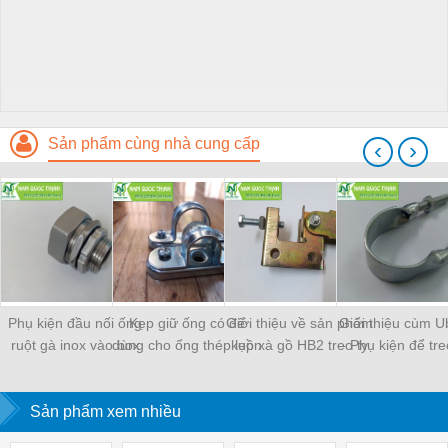
Sản phẩm cùng nhà cung cấp
‹
›
Phụ kiện đầu nối ống
Kẹp giữ ống có đế
Giới thiệu về sản phẩm
Giới thiệu cùm Ub
ruột gà inox vào box
dùng cho ống thép luồn
kẹp xà gồ HB2 treo ty
- Phụ kiện để tr
W-SCB Nippon Seam
dây điện EMT
ren
thép luồn dây 
Sản phẩm xem nhiều