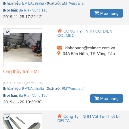
[
Nhãn hiệu
:
EMT/Australia
-
Xuất xứ
:
EMT/Australia]
[
Nơi bán
:
Bà Rịa - Vũng Tàu]
Mua hàng
2019-11-25 17:22:12]
CÔNG TY TNHH CƠ ĐIỆN
COLMEC
kinhdoanh@colmec.com.vn
34A Bến Nôm, TP. Vũng Tàu
Ống thủy lực EMT
[Mã: G-45508-4]
[xem: 1216]
[
Nhãn hiệu
:
EMT/Australia
-
Xuất xứ
:
EMT/Australia]
[
Nơi bán
:
Bà Rịa - Vũng Tàu]
Mua hàng
2019-11-26 10:29:36]
Công Ty TNHH Vật Tư Thiết Bị
DELTA