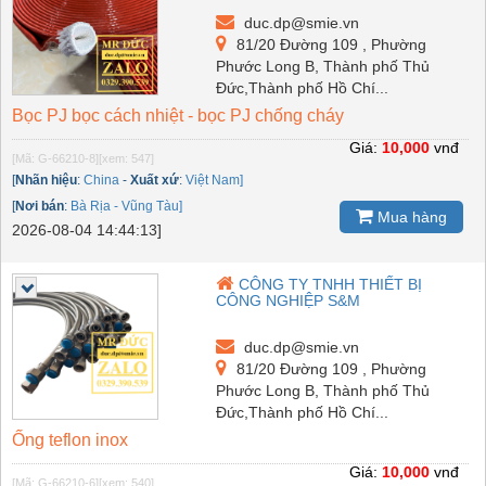
duc.dp@smie.vn
81/20 Đường 109 , Phường
Phước Long B, Thành phố Thủ
Đức,Thành phố Hồ Chí...
Bọc PJ bọc cách nhiệt - bọc PJ chống cháy
Giá:
10,000
vnđ
[Mã: G-66210-8]
[xem: 547]
[
Nhãn hiệu
:
China
-
Xuất xứ
:
Việt Nam]
[
Nơi bán
:
Bà Rịa - Vũng Tàu]
Mua hàng
2026-08-04 14:44:13]
CÔNG TY TNHH THIẾT BỊ
CÔNG NGHIỆP S&M
duc.dp@smie.vn
81/20 Đường 109 , Phường
Phước Long B, Thành phố Thủ
Đức,Thành phố Hồ Chí...
Ống teflon inox
Giá:
10,000
vnđ
[Mã: G-66210-6]
[xem: 540]