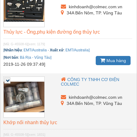
kinhdoanh@colmec.com.vn
34A Bến Nôm, TP. Vũng Tàu
Thủy lực - Ống,phụ kiện đường ống thủy lực
[Mã: G-45508-6]
[xem: 1179]
[
Nhãn hiệu
:
EMT/Australia
-
Xuất xứ
:
EMT/Australia]
[
Nơi bán
:
Bà Rịa - Vũng Tàu]
Mua hàng
2019-11-26 09:37:49]
CÔNG TY TNHH CƠ ĐIỆN
COLMEC
kinhdoanh@colmec.com.vn
34A Bến Nôm, TP. Vũng Tàu
Khớp nối nhanh thủy lực
[Mã: G-45508-5]
[xem: 1831]