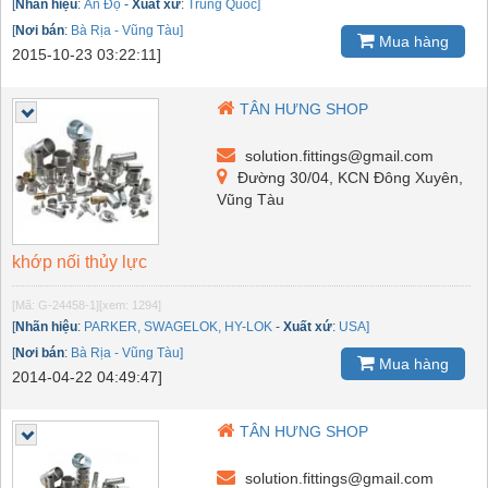
[
Nhãn hiệu
:
Ấn Độ
-
Xuất xứ
:
Trung Quốc]
[
Nơi bán
:
Bà Rịa - Vũng Tàu]
Mua hàng
2015-10-23 03:22:11]
TÂN HƯNG SHOP
solution.fittings@gmail.com
Đường 30/04, KCN Đông Xuyên,
Vũng Tàu
khớp nối thủy lực
[Mã: G-24458-1]
[xem: 1294]
[
Nhãn hiệu
:
PARKER, SWAGELOK, HY-LOK
-
Xuất xứ
:
USA]
[
Nơi bán
:
Bà Rịa - Vũng Tàu]
Mua hàng
2014-04-22 04:49:47]
TÂN HƯNG SHOP
solution.fittings@gmail.com