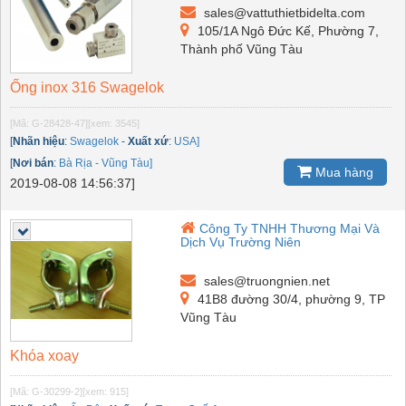
sales@vattuthietbidelta.com
105/1A Ngô Đức Kế, Phường 7,
Thành phố Vũng Tàu
Ống inox 316 Swagelok
[Mã: G-28428-47]
[xem: 3545]
[
Nhãn hiệu
:
Swagelok
-
Xuất xứ
:
USA]
[
Nơi bán
:
Bà Rịa - Vũng Tàu]
Mua hàng
2019-08-08 14:56:37]
Công Ty TNHH Thương Mại Và
Dịch Vụ Trường Niên
sales@truongnien.net
41B8 đường 30/4, phường 9, TP
Vũng Tàu
Khóa xoay
[Mã: G-30299-2]
[xem: 915]