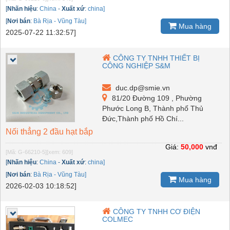
[
Nhãn hiệu
:
China
-
Xuất xứ
:
china]
[
Nơi bán
:
Bà Rịa - Vũng Tàu]
Mua hàng
2025-07-22 11:32:57]
CÔNG TY TNHH THIẾT BỊ
CÔNG NGHIỆP S&M
duc.dp@smie.vn
81/20 Đường 109 , Phường
Phước Long B, Thành phố Thủ
Đức,Thành phố Hồ Chí...
Nối thẳng 2 đầu hạt bắp
Giá:
50,000
vnđ
[Mã: G-66210-5]
[xem: 609]
[
Nhãn hiệu
:
China
-
Xuất xứ
:
china]
[
Nơi bán
:
Bà Rịa - Vũng Tàu]
Mua hàng
2026-02-03 10:18:52]
CÔNG TY TNHH CƠ ĐIỆN
COLMEC