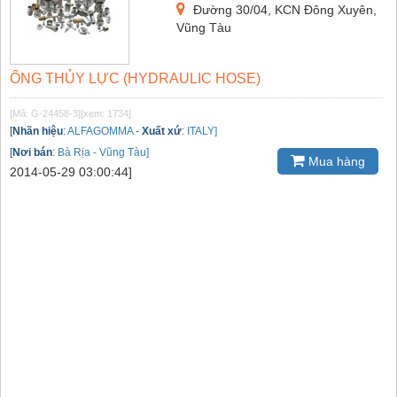
Đường 30/04, KCN Đông Xuyên,
Vũng Tàu
ỐNG THỦY LỰC (HYDRAULIC HOSE)
[Mã: G-24458-3]
[xem: 1734]
[
Nhãn hiệu
:
ALFAGOMMA
-
Xuất xứ
:
ITALY]
[
Nơi bán
:
Bà Rịa - Vũng Tàu]
Mua hàng
2014-05-29 03:00:44]