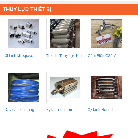
THỦY LỰC-THIẾT BỊ
Xi lanh khí space-
Thiết bị Thủy Lực Khí
Cảm Biến CS1-A
saving 10S-5 Series
Nén
Dây dẫn khí dạng
Xy lanh khí nén
Xy lanh Horiuchi
cuộn kpc Hàn Quốc