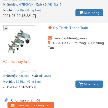
[
Nhãn hiệu
:
HITECHVN
-
Xuất xứ
:
Việt Nam]
[
Nơi bán
:
Bà Rịa - Vũng Tàu]
Mua hàng
2021-07-20 13:22:17]
Cty TNHH Thành Tuấn
salethanhtuan@vnn.vn
158/6 Ba Cu, Phường 3, TP Vũng
Tàu.
Vặn ốc thuỷ lực
[Mã: G-9069-16]
[xem: 1979]
[
Nhãn hiệu
:
Simplex
-
Xuất xứ
:
USA]
[
Nơi bán
:
Bà Rịa - Vũng Tàu]
Mua hàng
2011-06-07 16:59:59]
Chọn sản phẩm để
Liên hệ nhà cung cấp