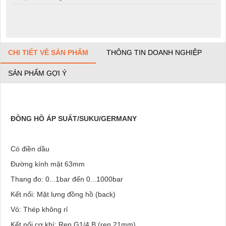
CHI TIẾT VỀ SẢN PHẨM
THÔNG TIN DOANH NGHIỆP
SẢN PHẨM GỢI Ý
ĐỒNG HỒ ÁP SUẤT/SUKU/GERMANY
Có điền dầu
Đường kính mặt 63mm
Thang đo: 0...1bar đến 0...1000bar
Kết nối: Mặt lưng đồng hồ (back)
Vỏ: Thép không rỉ
Kết nối cơ khí: Ren G1/4 B (ren 21mm)