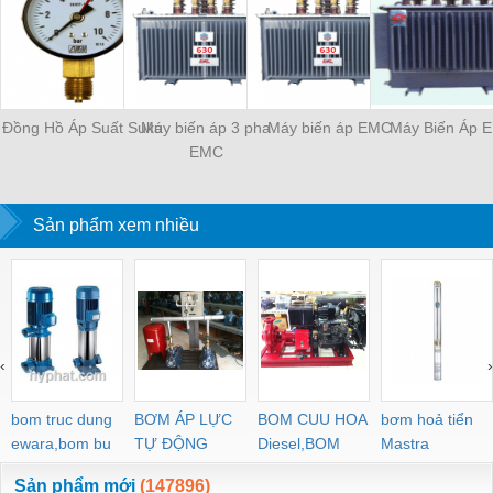
Đồng Hồ Áp Suất Suku
Máy biến áp 3 pha
Máy biến áp EMC
Máy Biến Áp 
EMC
Sản phẩm xem nhiều
‹
›
bom truc dung
BƠM ÁP LỰC
BOM CUU HOA
bơm hoả tiển
ewara,bom bu
TỰ ĐỘNG
Diesel,BOM
Mastra
ewara
CHUA CHAY
Sản phẩm mới
(147896)