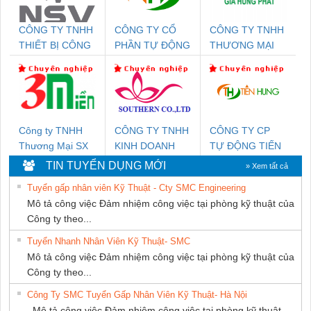
CÔNG TY TNHH
CÔNG TY CỔ
CÔNG TY TNHH
THIẾT BỊ CÔNG
PHẦN TỰ ĐỘNG
THƯƠNG MẠI
NGHIỆP NIHON
TIẾN HƯNG
DỊCH VỤ KỸ
SETSUBI VIỆT
THUẬT ĐIỆN CƠ
NAM
GIA HƯNG
PHÁT
Công ty TNHH
CÔNG TY TNHH
CÔNG TY CP
Thương Mại SX
KINH DOANH
TỰ ĐỘNG TIẾN
Ba Miền
DỊCH VỤ XNK
HƯNG
TIN TUYỂN DỤNG MỚI
» Xem tất cả
PHƯƠNG NAM
Tuyển gấp nhân viên Kỹ Thuật - Cty SMC Engineering
Mô tả công việc Đảm nhiệm công việc tại phòng kỹ thuật của
Công ty theo...
Tuyển Nhanh Nhân Viên Kỹ Thuật- SMC
Mô tả công việc Đảm nhiệm công việc tại phòng kỹ thuật của
Công ty theo...
Công Ty SMC Tuyển Gấp Nhân Viên Kỹ Thuật- Hà Nội
Mô tả công việc Đảm nhiệm công việc tại phòng kỹ thuật