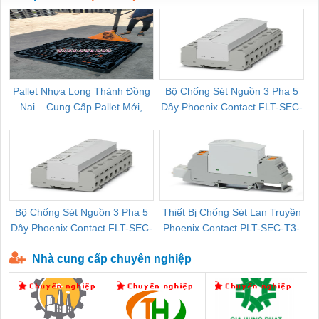
Pallet Nhựa Long Thành Đồng
Bộ Chống Sét Nguồn 3 Pha 5
Nai – Cung Cấp Pallet Mới,
Dây Phoenix Contact FLT-SEC-
C
Pallet Cũ Giá Tốt
P-T1-3S-264/50-FM - 2909589
Bộ Chống Sét Nguồn 3 Pha 5
Thiết Bị Chống Sét Lan Truyền
B
Dây Phoenix Contact FLT-SEC-
Phoenix Contact PLT-SEC-T3-
P-T1-3S-440/35-FM - 2908264
230-FM-PT - 2907928
Nhà cung cấp chuyên nghiệp