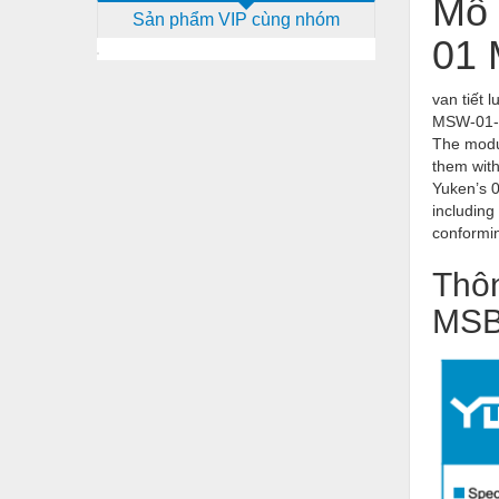
Mô 
Sản phẩm VIP cùng nhóm
Dịch vụ - Thi công
01 
Điện công nghiệp
van tiết
Điện gia dụng
MSW-01
Điện Lạnh
The modul
them with
Đóng tàu Thiết bị
Yuken’s 0
including
Đúc chính xác Thiết bị
conformin
Dụng cụ cầm tay
Thôn
Dụng cụ cắt gọt
MSB
Dụng cụ điện
Dụng cụ đo
Gỗ - Trang thiết bị
Hàn cắt - Thiết bị