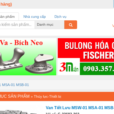
 hàng)
Sản phẩm
Nhà cung cấp
Dịch vụ
Danh mục
V
01 MSA-01 MSB-01
MỤC SẢN PHẨM
»
Thủy lực-Thiết bị
Van Tiết Lưu MSW-01 MSA-01 MSB
Mã số:
G-33682-363