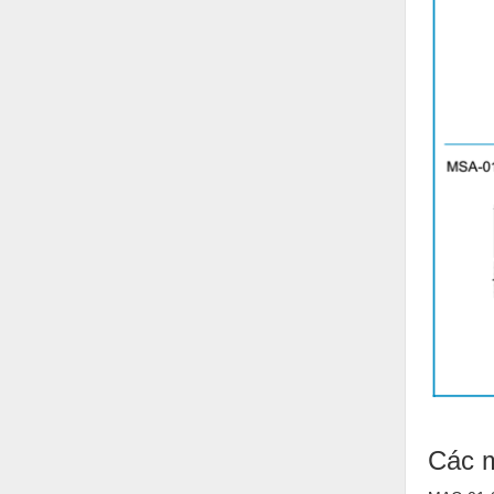
Vật liệu xây dựng
Vòng bi - Bạc đạn
Xe hơi - Phụ tùng
Xe máy - Phụ tùng
Xe tải - phụ tùng
Y khoa - Trang thiết bị
Các m