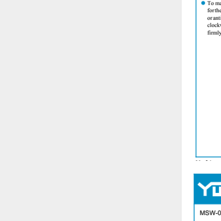
Nước-Vật tư thiết bị
Phốt cơ khí
Sắt, thép, inox các loại
Thí nghiệm-Trang thiết bị
Thiết bị chiếu sáng
Thiết bị chống sét
Thiết bị an ninh
Thiết bị công nghiệp
Thiết bị công trình
Thiết bị điện
Thiết bị giáo dục
Thiết bị khác