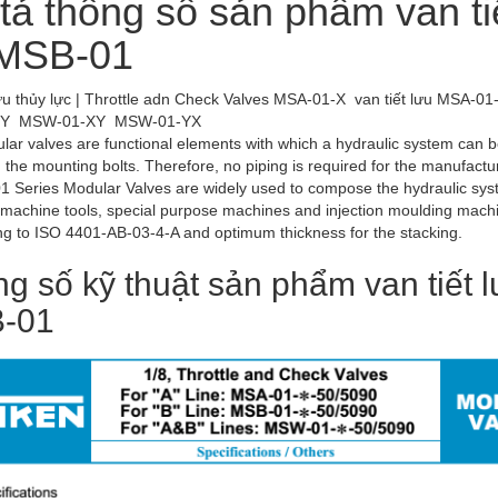
tả thông số sản phẩm van 
MSB-01
 lưu thủy lực | Throttle adn Check Valves MSA-01-X van tiết lưu MS
-Y MSW-01-XY MSW-01-YX
ar valves are functional elements with which a hydraulic system can b
 the mounting bolts. Therefore, no piping is required for the manufactu
1 Series Modular Valves are widely used to compose the hydraulic syst
 machine tools, special purpose machines and injection moulding mach
g to ISO 4401-AB-03-4-A and optimum thickness for the stacking.
g số kỹ thuật sản phẩm van tiế
-01