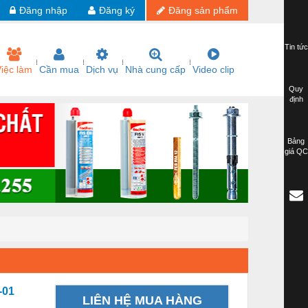
Đăng nhập
Đăng ký
Đăng sản phẩm
Tin tức
iệc làm
Cần mua
Dịch vụ
Nhà cung cấp
Video clip
Quy
định
Bảng
giá QC
-01
LIÊN HỆ MUA HÀNG