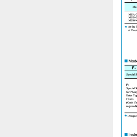
Hóa chất-Trang thiết bị
Kệ công nghiệp
Khí nén - Thiết bị
Khuôn mẫu - Phụ tùng
Lọc công nghiệp
Máy công cụ - Phụ tùng
Mỏ - Trang thiết bị
Mô tơ - Hộp số
Môi trường - Thiết bị
Nâng hạ - Trang thiết bị
Nội - Ngoại thất - văn phòng
Nồi hơi - Trang thiết bị
Nông nghiệp - Thiết bị