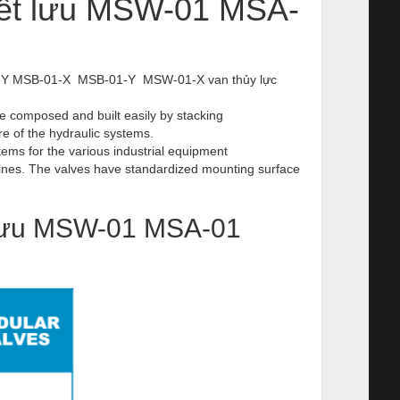
tiết lưu MSW-01 MSA-
A-01-Y MSB-01-X MSB-01-Y MSW-01-X van thủy lực
e composed and built easily by stacking
re of the hydraulic systems.
ems for the various industrial equipment
ines. The valves have standardized mounting surface
t lưu MSW-01 MSA-01