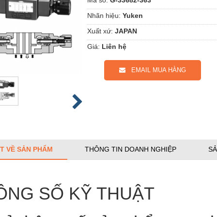
Nhãn hiệu:
Yuken
Xuất xứ:
JAPAN
Giá:
Liên hệ
EMAIL MUA HÀNG
ẾT VỀ SẢN PHẨM
THÔNG TIN DOANH NGHIỆP
SẢ
ÔNG SỐ KỸ THUẬT