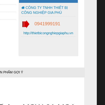
CÔNG TY TNHH THIẾT BỊ
CÔNG NGHIỆP GIA PHÚ
0941999191
http://thietbicongnghiepgiaphu.vn
N PHẨM GỢI Ý