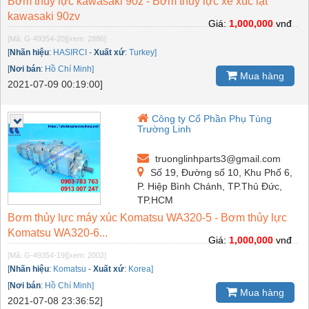
Bơm thủy lực kawasaki 90z - Bơm thủy lực xe xúc lật
kawasaki 90zv
Giá:
1,000,000
vnđ
[Mã: G-49354-20]
[xem: 2886]
[
Nhãn hiệu
:
HASIRCI
-
Xuất xứ
:
Turkey]
[
Nơi bán
:
Hồ Chí Minh]
Mua hàng
2021-07-09 00:19:00]
Công ty Cổ Phần Phụ Tùng
Trường Linh
truonglinhparts3@gmail.com
Số 19, Đường số 10, Khu Phố 6,
P. Hiệp Bình Chánh, TP.Thủ Đức,
TP.HCM
Bơm thủy lực máy xúc Komatsu WA320-5 - Bơm thủy lực
Komatsu WA320-6...
Giá:
1,000,000
vnđ
[Mã: G-49354-19]
[xem: 2002]
[
Nhãn hiệu
:
Komatsu
-
Xuất xứ
:
Korea]
[
Nơi bán
:
Hồ Chí Minh]
Mua hàng
2021-07-08 23:36:52]