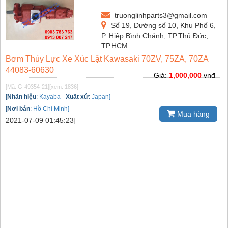
truonglinhparts3@gmail.com
Số 19, Đường số 10, Khu Phố 6,
P. Hiệp Bình Chánh, TP.Thủ Đức,
TP.HCM
Bơm Thủy Lực Xe Xúc Lật Kawasaki 70ZV, 75ZA, 70ZA
44083-60630
Giá:
1,000,000
vnđ
[Mã: G-49354-21]
[xem: 1836]
[
Nhãn hiệu
:
Kayaba
-
Xuất xứ
:
Japan]
[
Nơi bán
:
Hồ Chí Minh]
Mua hàng
2021-07-09 01:45:23]