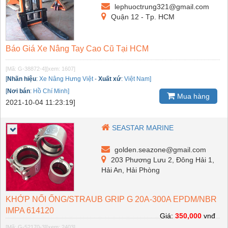
lephuoctrung321@gmail.com
Quận 12 - Tp. HCM
Báo Giá Xe Nâng Tay Cao Cũ Tại HCM
[Mã: G-38872-4]
[xem: 1607]
[
Nhãn hiệu
:
Xe Nâng Hưng Việt
-
Xuất xứ
:
Việt Nam]
[
Nơi bán
:
Hồ Chí Minh]
Mua hàng
2021-10-04 11:23:19]
SEASTAR MARINE
golden.seazone@gmail.com
203 Phương Lưu 2, Đông Hải 1,
Hải An, Hải Phòng
KHỚP NỐI ỐNG/STRAUB GRIP G 20A-300A EPDM/NBR
IMPA 614120
Giá:
350,000
vnđ
[Mã: G-52170-3]
[xem: 2403]