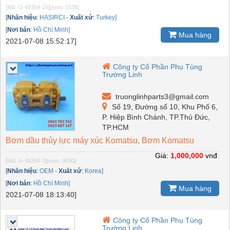
[Mã: G-49354-16]
[xem: 3338]
[
Nhãn hiệu
:
HASIRCI
-
Xuất xứ
:
Turkey]
[
Nơi bán
:
Hồ Chí Minh]
Mua hàng
2021-07-08 15:52:17]
Công ty Cổ Phần Phụ Tùng
Trường Linh
truonglinhparts3@gmail.com
Số 19, Đường số 10, Khu Phố 6,
P. Hiệp Bình Chánh, TP.Thủ Đức,
TP.HCM
Bơm dầu thủy lực máy xúc Komatsu, Bơm Komatsu
Giá:
1,000,000
vnđ
[Mã: G-49354-3]
[xem: 3590]
[
Nhãn hiệu
:
OEM
-
Xuất xứ
:
Korea]
[
Nơi bán
:
Hồ Chí Minh]
Mua hàng
2021-07-08 18:13:40]
Công ty Cổ Phần Phụ Tùng
Trường Linh