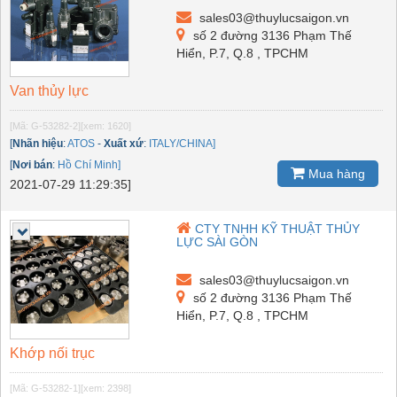
sales03@thuylucsaigon.vn
số 2 đường 3136 Phạm Thế
Hiển, P.7, Q.8 , TPCHM
Van thủy lực
[Mã: G-53282-2]
[xem: 1620]
[
Nhãn hiệu
:
ATOS
-
Xuất xứ
:
ITALY/CHINA]
[
Nơi bán
:
Hồ Chí Minh]
Mua hàng
2021-07-29 11:29:35]
CTY TNHH KỸ THUẬT THỦY
LỰC SÀI GÒN
sales03@thuylucsaigon.vn
số 2 đường 3136 Phạm Thế
Hiển, P.7, Q.8 , TPCHM
Khớp nối trục
[Mã: G-53282-1]
[xem: 2398]