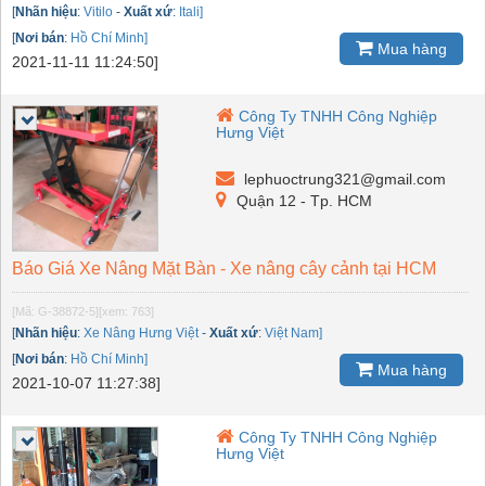
[
Nhãn hiệu
:
Vitilo
-
Xuất xứ
:
Itali]
[
Nơi bán
:
Hồ Chí Minh]
Mua hàng
2021-11-11 11:24:50]
Công Ty TNHH Công Nghiệp
Hưng Việt
lephuoctrung321@gmail.com
Quận 12 - Tp. HCM
Báo Giá Xe Nâng Mặt Bàn - Xe nâng cây cảnh tại HCM
[Mã: G-38872-5]
[xem: 763]
[
Nhãn hiệu
:
Xe Nâng Hưng Việt
-
Xuất xứ
:
Việt Nam]
[
Nơi bán
:
Hồ Chí Minh]
Mua hàng
2021-10-07 11:27:38]
Công Ty TNHH Công Nghiệp
Hưng Việt