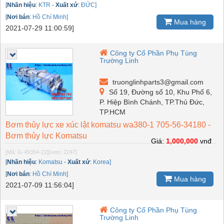
[
Nhãn hiệu
:
KTR
-
Xuất xứ
:
ĐỨC]
[
Nơi bán
:
Hồ Chí Minh]
Mua hàng
2021-07-29 11:00:59]
Công ty Cổ Phần Phụ Tùng
Trường Linh
truonglinhparts3@gmail.com
Số 19, Đường số 10, Khu Phố 6,
P. Hiệp Bình Chánh, TP.Thủ Đức,
TP.HCM
Bơm thủy lực xe xúc lật komatsu wa380-1 705-56-34180 -
Bơm thủy lực Komatsu
Giá:
1,000,000
vnđ
[Mã: G-49354-22]
[xem: 2247]
[
Nhãn hiệu
:
Komatsu
-
Xuất xứ
:
Korea]
[
Nơi bán
:
Hồ Chí Minh]
Mua hàng
2021-07-09 11:56:04]
Công ty Cổ Phần Phụ Tùng
Trường Linh