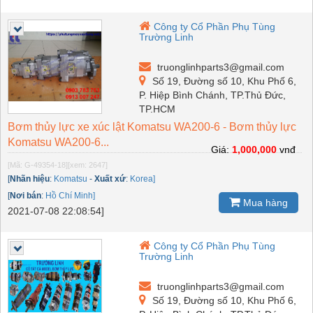
Công ty Cổ Phần Phụ Tùng
Trường Linh
truonglinhparts3@gmail.com
Số 19, Đường số 10, Khu Phố 6,
P. Hiệp Bình Chánh, TP.Thủ Đức,
TP.HCM
Bơm thủy lực xe xúc lật Komatsu WA200-6 - Bơm thủy lực
Komatsu WA200-6...
Giá:
1,000,000
vnđ
[Mã: G-49354-18]
[xem: 2647]
[
Nhãn hiệu
:
Komatsu
-
Xuất xứ
:
Korea]
[
Nơi bán
:
Hồ Chí Minh]
Mua hàng
2021-07-08 22:08:54]
Công ty Cổ Phần Phụ Tùng
Trường Linh
truonglinhparts3@gmail.com
Số 19, Đường số 10, Khu Phố 6,