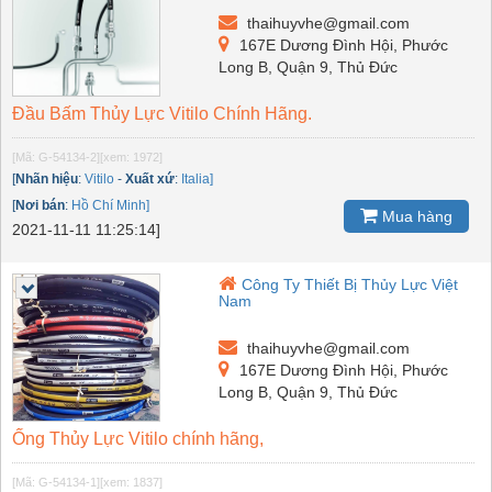
thaihuyvhe@gmail.com
167E Dương Đình Hội, Phước
Long B, Quận 9, Thủ Đức
Đầu Bấm Thủy Lực Vitilo Chính Hãng.
[Mã: G-54134-2]
[xem: 1972]
[
Nhãn hiệu
:
Vitilo
-
Xuất xứ
:
Italia]
[
Nơi bán
:
Hồ Chí Minh]
Mua hàng
2021-11-11 11:25:14]
Công Ty Thiết Bị Thủy Lực Việt
Nam
thaihuyvhe@gmail.com
167E Dương Đình Hội, Phước
Long B, Quận 9, Thủ Đức
Ống Thủy Lực Vitilo chính hãng,
[Mã: G-54134-1]
[xem: 1837]