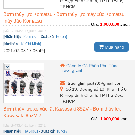
P. Hiệp Bình Chánh, TP.Thủ Đức,
TP.HCM
Bơm thủy lực Komatsu - Bơm thủy lực máy xúc Komatsu,
máy đào Komatsu
Giá:
1,000,000
vnđ
[Mã: G-49354-17]
[xem: 3019]
[
Nhãn hiệu
:
Komatsu
-
Xuất xứ
:
Korea]
[
Nơi bán
:
Hồ Chí Minh]
Mua hàng
2021-07-08 17:06:49]
Công ty Cổ Phần Phụ Tùng
Trường Linh
truonglinhparts3@gmail.com
Số 19, Đường số 10, Khu Phố 6,
P. Hiệp Bình Chánh, TP.Thủ Đức,
TP.HCM
Bơm thủy lực xe xúc lật Kawasaki 85ZV - Bơm thủy lực
Kawasaki 85ZV-2
Giá:
1,000,000
vnđ
[Mã: G-49354-13]
[xem: 2241]
[
Nhãn hiệu
:
HASIRCI
-
Xuất xứ
:
Turkey]