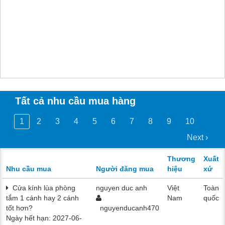
Tất cả nhu cầu mua hàng
1
2
3
4
5
6
7
8
9
10
Next ›
Thương
Xuất
Nhu cầu mua
Người đăng mua
hiệu
xứ
Cửa kính lùa phòng
nguyen duc anh
Việt
Toàn
tắm 1 cánh hay 2 cánh
Nam
quốc
tốt hơn?
nguyenducanh470
Ngày hết hạn: 2027-06-