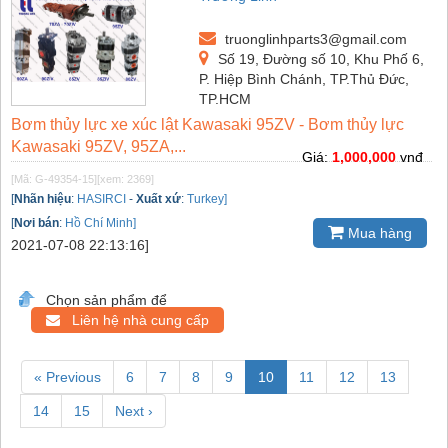
truonglinhparts3@gmail.com
Số 19, Đường số 10, Khu Phố 6,
P. Hiệp Bình Chánh, TP.Thủ Đức,
TP.HCM
Bơm thủy lực xe xúc lật Kawasaki 95ZV - Bơm thủy lực
Kawasaki 95ZV, 95ZA,...
Giá:
1,000,000
vnđ
[Mã: G-49354-15]
[xem: 2369]
[
Nhãn hiệu
:
HASIRCI
-
Xuất xứ
:
Turkey]
[
Nơi bán
:
Hồ Chí Minh]
Mua hàng
2021-07-08 22:13:16]
Chọn sản phẩm để
Liên hệ nhà cung cấp
« Previous
6
7
8
9
10
11
12
13
14
15
Next ›