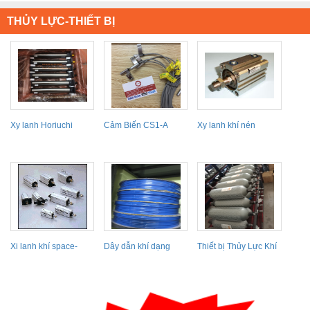
THỦY LỰC-THIẾT BỊ
Xy lanh Horiuchi
Cảm Biến CS1-A
Xy lanh khí nén
Xi lanh khí space-
Dây dẫn khí dạng
Thiết bị Thủy Lực Khí
saving 10S-5 Series
cuộn kpc Hàn Quốc
Nén