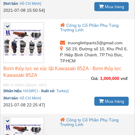
[
Nơi bán
:
Hồ Chí Minh]
Mua hàng
2021-07-08 15:50:54]
Công ty Cổ Phần Phụ Tùng
Trường Linh
truonglinhparts3@gmail.com
Số 19, Đường số 10, Khu Phố 6,
P. Hiệp Bình Chánh, TP.Thủ Đức,
TP.HCM
Bơm thủy lực xe xúc lật Kawasaki 85ZA - Bơm thủy lực
Kawasaki 85ZA
Giá:
1,000,000
vnđ
[Mã: G-49354-12]
[xem: 1807]
[
Nhãn hiệu
:
HASIRCI
-
Xuất xứ
:
Turkey]
[
Nơi bán
:
Hồ Chí Minh]
Mua hàng
2021-07-08 22:25:47]
Công ty Cổ Phần Phụ Tùng
Trường Linh