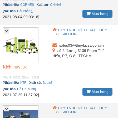
[
Nhãn hiệu
:
CORNES
-
Xuất xứ
:
CHINA]
[
Nơi bán
:
Hải Phòng]
Mua hàng
2021-08-04 09:03:18]
CTY TNHH KỸ THUẬT THỦY
LỰC SÀI GÒN
sales03@thuylucsaigon.vn
số 2 đường 3136 Phạm Thế
Hiển, P.7, Q.8 , TPCHM
Kích thủy lực
[Mã: G-53282-3]
[xem: 1569]
[
Nhãn hiệu
:
KTR
-
Xuất xứ
:
Spain]
[
Nơi bán
:
Hồ Chí Minh]
Mua hàng
2021-07-29 11:37:02]
CTY TNHH KỸ THUẬT THỦY
LỰC SÀI GÒN