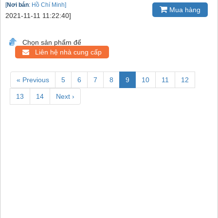
[
Nơi bán
:
Hồ Chí Minh]
Mua hàng
2021-11-11 11:22:40]
Chọn sản phẩm để
Liên hệ nhà cung cấp
« Previous
5
6
7
8
9
10
11
12
13
14
Next ›