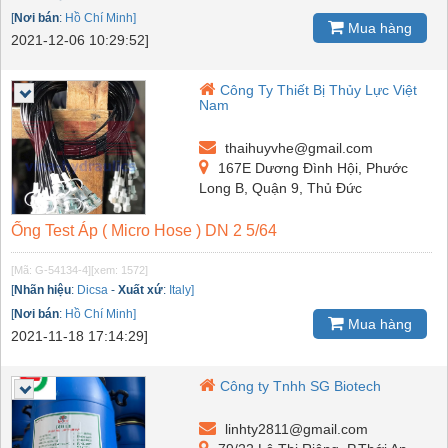
[
Nơi bán
:
Hồ Chí Minh]
Mua hàng
2021-12-06 10:29:52]
Công Ty Thiết Bị Thủy Lực Việt
Nam
thaihuyvhe@gmail.com
167E Dương Đình Hội, Phước
Long B, Quận 9, Thủ Đức
Ống Test Áp ( Micro Hose ) DN 2 5/64
[Mã: G-54134-4]
[xem: 1572]
[
Nhãn hiệu
:
Dicsa
-
Xuất xứ
:
Italy]
[
Nơi bán
:
Hồ Chí Minh]
Mua hàng
2021-11-18 17:14:29]
Công ty Tnhh SG Biotech
linhty2811@gmail.com