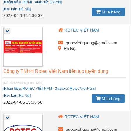
[
Nhãn hiệu
:
IZUMI
-
Xuất xứ
:
JAPAN]
[
Nơi bán
:
Hà Nội]
Mua hàng
2022-04-13 14:30:07]
ROTEC VIỆT NAM
quocviet.quang@gmail.com
Hà Nội
Công ty TNHH Rotec Việt Nam liên tục tuyển dụng
[Mã: G-55364-6]
[xem: 1231]
[
Nhãn hiệu
:
ROTEC VIỆT NAM
-
Xuất xứ
:
Rotec Việt Nam]
[
Nơi bán
:
Hà Nội]
Mua hàng
2022-04-06 19:06:56]
ROTEC VIỆT NAM
quocviet.quang@gmail.com