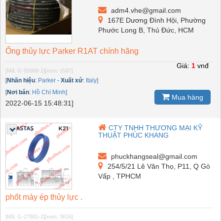
adm4.vhe@gmail.com
167E Dương Đình Hội, Phường
Phước Long B, Thủ Đức, HCM
Ống thủy lực Parker R1AT chính hãng
Giá:
1
vnđ
[Mã: G-55968-1]
[xem: 1587]
[
Nhãn hiệu
:
Parker
-
Xuất xứ
:
Italy]
[
Nơi bán
:
Hồ Chí Minh]
Mua hàng
2022-06-15 15:48:31]
CTY TNHH THƯƠNG MẠI KỸ
THUẬT PHÚC KHANG
phuckhangseal@gmail.com
254/5/21 Lê Văn Thọ, P11, Q Gò
Vấp , TPHCM
phốt máy ép thủy lực .
[Mã: G-27881-2]
[xem: 3616]