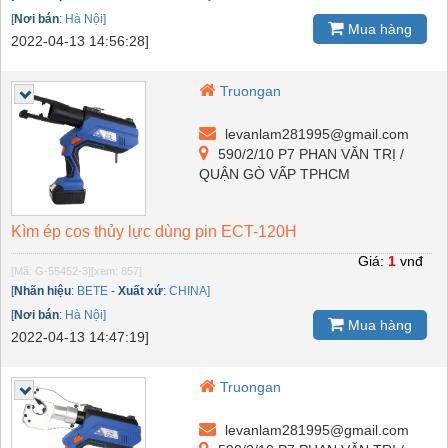
[
Nơi bán
:
Hà Nội]
Mua hàng
2022-04-13 14:56:28]
Truongan
levanlam281995@gmail.com
590/2/10 P7 PHAN VĂN TRỊ /
QUẬN GÒ VẤP TPHCM
Kìm ép cos thủy lực dùng pin ECT-120H
Giá:
1
vnđ
[Mã: G-55452-3]
[xem: 857]
[
Nhãn hiệu
:
BETE
-
Xuất xứ
:
CHINA]
[
Nơi bán
:
Hà Nội]
Mua hàng
2022-04-13 14:47:19]
Truongan
levanlam281995@gmail.com