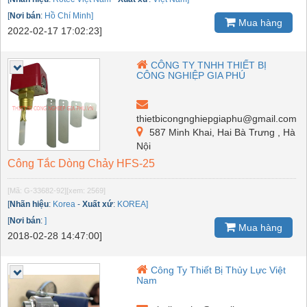
[
Nơi bán
:
Hồ Chí Minh]
Mua hàng
2022-02-17 17:02:23]
CÔNG TY TNHH THIẾT BỊ
CÔNG NGHIỆP GIA PHÚ
thietbicongnghiepgiaphu@gmail.com
587 Minh Khai, Hai Bà Trưng , Hà
Nội
Công Tắc Dòng Chảy HFS-25
[Mã: G-33682-92]
[xem: 2569]
[
Nhãn hiệu
:
Korea
-
Xuất xứ
:
KOREA]
[
Nơi bán
:
]
Mua hàng
2018-02-28 14:47:00]
Công Ty Thiết Bị Thủy Lực Việt
Nam