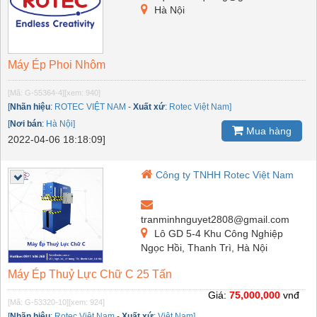
Hà Nội
Máy Ép Phoi Nhôm
[Mã: G-55364-4]
[xem: 940]
[
Nhãn hiệu
:
ROTEC VIỆT NAM
-
Xuất xứ
:
Rotec Việt Nam]
[
Nơi bán
:
Hà Nội]
Mua hàng
2022-04-06 18:18:09]
Công ty TNHH Rotec Việt Nam
tranminhnguyet2808@gmail.com
Lô GD 5-4 Khu Công Nghiệp
Ngọc Hồi, Thanh Trì, Hà Nội
Máy Ép Thuỷ Lực Chữ C 25 Tấn
Giá:
75,000,000
vnđ
[Mã: G-53320-10]
[xem: 924]
[
Nhãn hiệu
:
Rotec Việt Nam
-
Xuất xứ
:
Việt Nam]