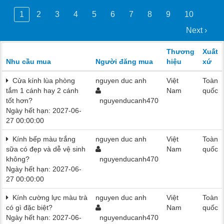
1
2
3
4
5
6
7
8
9
10
Next ›
Thương
Xuất
Nhu cầu mua
Người đăng mua
hiệu
xứ
Cửa kính lùa phòng
nguyen duc anh
Việt
Toàn
tắm 1 cánh hay 2 cánh
Nam
quốc
tốt hơn?
nguyenducanh470
Ngày hết hạn: 2027-06-
27 00:00:00
Kính bếp màu trắng
nguyen duc anh
Việt
Toàn
sữa có đẹp và dễ vệ sinh
Nam
quốc
không?
nguyenducanh470
Ngày hết hạn: 2027-06-
27 00:00:00
Kính cường lực màu trà
nguyen duc anh
Việt
Toàn
có gì đặc biệt?
Nam
quốc
Ngày hết hạn: 2027-06-
nguyenducanh470