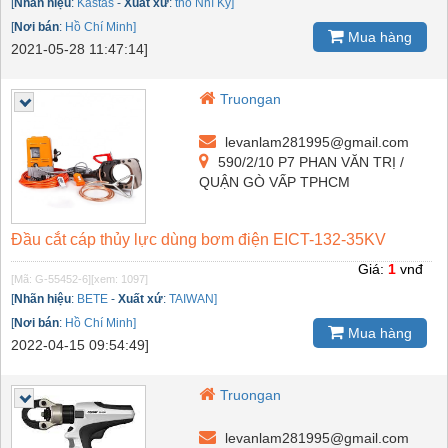
[
Nhãn hiệu
:
Kastas
-
Xuất xứ
:
thổ Nhĩ Kỳ]
[
Nơi bán
:
Hồ Chí Minh]
Mua hàng
2021-05-28 11:47:14]
Truongan
levanlam281995@gmail.com
590/2/10 P7 PHAN VĂN TRỊ /
QUẬN GÒ VẤP TPHCM
Đầu cắt cáp thủy lực dùng bơm điện EICT-132-35KV
Giá:
1
vnđ
[Mã: G-55452-6]
[xem: 1097]
[
Nhãn hiệu
:
BETE
-
Xuất xứ
:
TAIWAN]
[
Nơi bán
:
Hồ Chí Minh]
Mua hàng
2022-04-15 09:54:49]
Truongan
levanlam281995@gmail.com