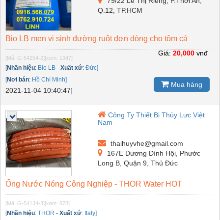
79/22 Lê Thị Riêng, P.Thới An,
Q.12, TP.HCM
Bio LB men vi sinh đường ruột đơn dòng cho tôm cá
Giá:
20,000
vnđ
[Mã: G-54254-2]
[xem: 1347]
[
Nhãn hiệu
:
Bio LB
-
Xuất xứ
:
Đức]
[
Nơi bán
:
Hồ Chí Minh]
Mua hàng
2021-11-04 10:40:47]
Công Ty Thiết Bị Thủy Lực Việt
Nam
thaihuyvhe@gmail.com
167E Dương Đình Hội, Phước
Long B, Quận 9, Thủ Đức
Ống Nước Nóng Công Nghiệp - THOR Water HOT
[Mã: G-54134-3]
[xem: 878]
[
Nhãn hiệu
:
THOR
-
Xuất xứ
:
Italy]