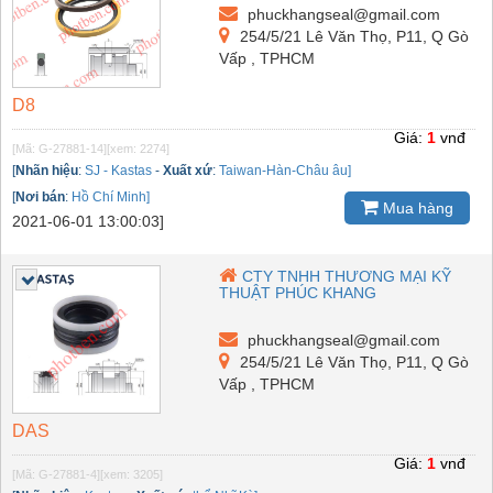
phuckhangseal@gmail.com
254/5/21 Lê Văn Thọ, P11, Q Gò
Vấp , TPHCM
D8
Giá:
1
vnđ
[Mã: G-27881-14]
[xem: 2274]
[
Nhãn hiệu
:
SJ - Kastas
-
Xuất xứ
:
Taiwan-Hàn-Châu âu]
[
Nơi bán
:
Hồ Chí Minh]
Mua hàng
2021-06-01 13:00:03]
CTY TNHH THƯƠNG MẠI KỸ
THUẬT PHÚC KHANG
phuckhangseal@gmail.com
254/5/21 Lê Văn Thọ, P11, Q Gò
Vấp , TPHCM
DAS
Giá:
1
vnđ
[Mã: G-27881-4]
[xem: 3205]