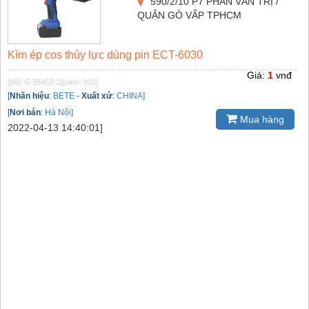
590/2/10 P7 PHAN VĂN TRỊ /
QUẬN GÒ VẤP TPHCM
Kìm ép cos thủy lực dùng pin ECT-6030
Giá:
1
vnđ
[Mã: G-55452-2]
[xem: 932]
[
Nhãn hiệu
:
BETE
-
Xuất xứ
:
CHINA]
[
Nơi bán
:
Hà Nội]
Mua hàng
2022-04-13 14:40:01]