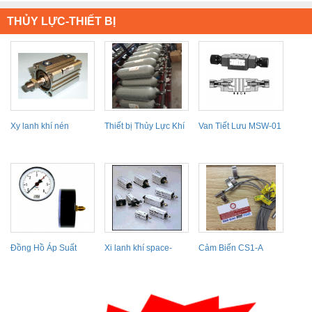
THỦY LỰC-THIẾT BỊ
Xy lanh khí nén
Thiết bị Thủy Lực Khí
Van Tiết Lưu MSW-01
Nén
MSA-01 MSB-01
Đồng Hồ Áp Suất
Xi lanh khí space-
Cảm Biến CS1-A
saving 10S-5 Series