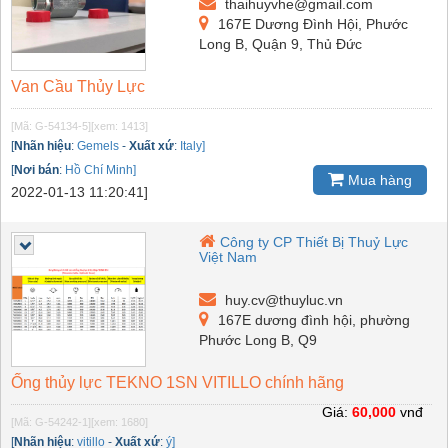
thaihuyvhe@gmail.com
167E Dương Đình Hội, Phước
Long B, Quận 9, Thủ Đức
Van Cầu Thủy Lực
[Mã: G-54134-5]
[xem: 1413]
[
Nhãn hiệu
:
Gemels
-
Xuất xứ
:
Italy]
[
Nơi bán
:
Hồ Chí Minh]
Mua hàng
2022-01-13 11:20:41]
Công ty CP Thiết Bị Thuỷ Lực
Việt Nam
huy.cv@thuyluc.vn
167E dương đình hội, phường
Phước Long B, Q9
Ống thủy lực TEKNO 1SN VITILLO chính hãng
Giá:
60,000
vnđ
[Mã: G-54242-1]
[xem: 1680]
[
Nhãn hiệu
:
vitillo
-
Xuất xứ
:
ý]