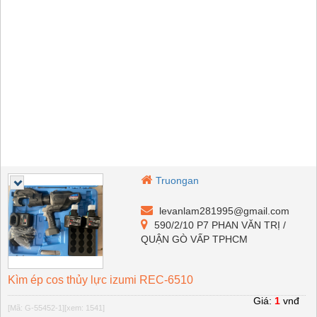
Truongan
levanlam281995@gmail.com
590/2/10 P7 PHAN VĂN TRỊ /
QUẬN GÒ VẤP TPHCM
Kìm ép cos thủy lực izumi REC-6510
Giá:
1
vnđ
[Mã: G-55452-1]
[xem: 1541]