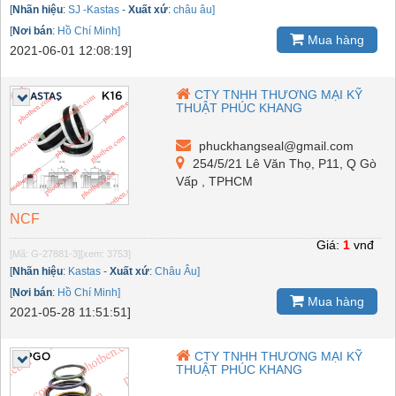
[
Nhãn hiệu
:
SJ -Kastas
-
Xuất xứ
:
châu âu]
[
Nơi bán
:
Hồ Chí Minh]
Mua hàng
2021-06-01 12:08:19]
CTY TNHH THƯƠNG MẠI KỸ
THUẬT PHÚC KHANG
phuckhangseal@gmail.com
254/5/21 Lê Văn Thọ, P11, Q Gò
Vấp , TPHCM
NCF
Giá:
1
vnđ
[Mã: G-27881-3]
[xem: 3753]
[
Nhãn hiệu
:
Kastas
-
Xuất xứ
:
Châu Âu]
[
Nơi bán
:
Hồ Chí Minh]
Mua hàng
2021-05-28 11:51:51]
CTY TNHH THƯƠNG MẠI KỸ
THUẬT PHÚC KHANG