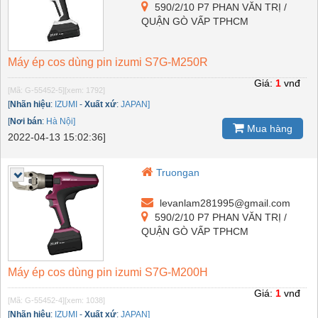
590/2/10 P7 PHAN VĂN TRỊ /
QUẬN GÒ VẤP TPHCM
Máy ép cos dùng pin izumi S7G-M250R
Giá:
1
vnđ
[Mã: G-55452-5]
[xem: 1792]
[
Nhãn hiệu
:
IZUMI
-
Xuất xứ
:
JAPAN]
[
Nơi bán
:
Hà Nội]
Mua hàng
2022-04-13 15:02:36]
Truongan
levanlam281995@gmail.com
590/2/10 P7 PHAN VĂN TRỊ /
QUẬN GÒ VẤP TPHCM
Máy ép cos dùng pin izumi S7G-M200H
Giá:
1
vnđ
[Mã: G-55452-4]
[xem: 1038]
[
Nhãn hiệu
:
IZUMI
-
Xuất xứ
:
JAPAN]