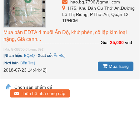
hao.bq.7796@gmail.com
H75, Khu Dân Cư Thới An,Đường
Lê Thị Riêng, P.Thới An, Quận 12,
TPHCM
Mua bán EDTA 4 muối Ấn Độ, khử phèn, cô lập kim loại
nặng, Giá cạnh...
Giá:
25,000
vnđ
[Mã: G-38760-6]
[xem: 891]
[
Nhãn hiệu
:
BQ&Q
-
Xuất xứ
:
Ấn Độ]
[
Nơi bán
:
Bến Tre]
Mua hàng
2018-07-23 14:44:42]
Chọn sản phẩm để
Liên hệ nhà cung cấp