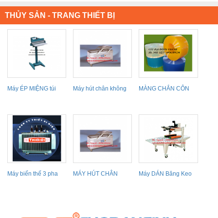
THỦY SẢN - TRANG THIẾT BỊ
Máy ÉP MIỆNG túi
Máy hút chân không
MÀNG CHẮN CÔN
nylon Đài Loan, máy...
băng tải liên tục,...
TRÙNG, MÀNG CHỊU
NHIỆT
Máy biến thế 3 pha
MÁY HÚT CHÂN
Máy DÁN Băng Keo
THIBIDI
KHÔNG THỰC PHẨM
thùng carton Đài
THỦY SẢN
Loan...