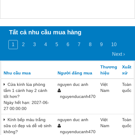
Tất cả nhu cầu mua hàng
1
2
3
4
5
6
7
8
9
10
Next ›
Thương
Xuất
Nhu cầu mua
Người đăng mua
hiệu
xứ
Cửa kính lùa phòng
nguyen duc anh
Việt
Toàn
tắm 1 cánh hay 2 cánh
Nam
quốc
tốt hơn?
nguyenducanh470
Ngày hết hạn: 2027-06-
27 00:00:00
Kính bếp màu trắng
nguyen duc anh
Việt
Toàn
sữa có đẹp và dễ vệ sinh
Nam
quốc
không?
nguyenducanh470