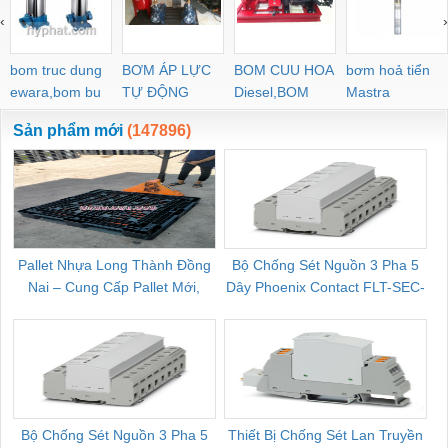
‹
›
bom truc dung
BƠM ÁP LỰC
BOM CUU HOA
bơm hoả tiển
ewara,bom bu
TỰ ĐỘNG
Diesel,BOM
Mastra
ewara
CHUA CHAY
Sản phẩm mới
(147896)
Pallet Nhựa Long Thành Đồng
Bộ Chống Sét Nguồn 3 Pha 5
Nai – Cung Cấp Pallet Mới,
Dây Phoenix Contact FLT-SEC-
C
Pallet Cũ Giá Tốt
P-T1-3S-264/50-FM - 2909589
Bộ Chống Sét Nguồn 3 Pha 5
Thiết Bị Chống Sét Lan Truyền
B