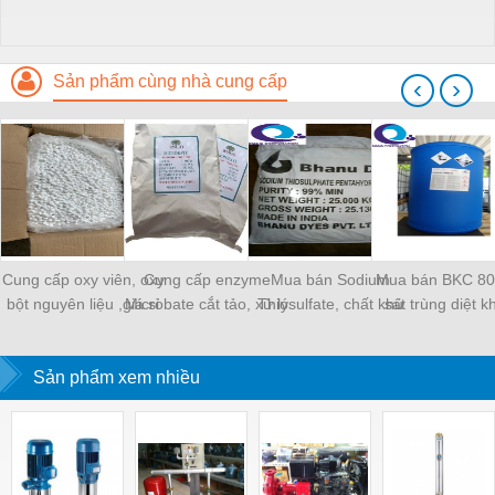
Sản phẩm cùng nhà cung cấp
‹
›
Cung cấp oxy viên, oxy
Cung cấp enzyme
Mua bán Sodium
Mua bán BKC 80,
bột nguyên liệu ,giá sỉ
Microbate cắt tảo, xử lý
Thiosulfate, chất khử
sát trùng diệt 
nước ao nuôi
clo, thuốc trừ sâu, xử lý
hiệu quả nhanh 
nước, giá sỉ
giá tốt nhất
Sản phẩm xem nhiều