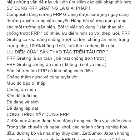
hiểu những vấn đề này và luôn tìm kiếm các giải pháp phù hợp.
SỬ DỤNG FRP GRATING LÀ GIẢI PHÁP !
Composite tăng cường FRP Grating được sử dụng ngày càng
thường xuyên trong vận chuyển Hàng hải và ứng dụng trong
các môi trường gần biển. Bởi vì việc sử dụng " sàn thao tác
chống trượt FRP " có nhiều ưu điếm hơn so với thép lưới. FRP
Grating có khả năng chống trượt rất lớn, chống ăn mòn, trọng
lượng nhẹ, 100% không rỉ sét, tuổi thọ sử dụng lâu dài.
ƯU ĐIỂM CỦA " SÀN THAO TÁC TRÊN TÀU FRP "
FRP Grating là an toàn ( bề mặt chống trơn trượt )
FRP Grating chống ăn mòn ( không rỉ sét và mục )
Sàn lót trên tàu FRP có khả năng cách điện
Chống thấm nước vô cùng tuyệt vời
Mức độ bảo trì thấp
Chống ăn mòn
Kéo dài tuổi thọ
Dễ dàng vệ sinh
Dễ dàng lắp đặt
CÔNG TRÌNH XÂY DỰNG FRP
ZetSumax Japan đang hoạt động trong các lĩnh vực khác nhau:
Trong vận chuyển và ngoài khơi, các ngành công nghiệp hóa
dầu, đường bộ và nhà máy thủy điện. ZetSumax Japan không
chỉ cung cấp các sản phẩm FRP Grating, mà cũng là " Tổng