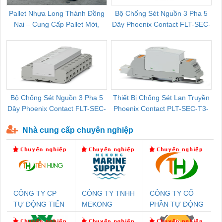
Pallet Nhựa Long Thành Đồng
Bộ Chống Sét Nguồn 3 Pha 5
Nai – Cung Cấp Pallet Mới,
Dây Phoenix Contact FLT-SEC-
C
Pallet Cũ Giá Tốt
P-T1-3S-264/50-FM - 2909589
Bộ Chống Sét Nguồn 3 Pha 5
Thiết Bị Chống Sét Lan Truyền
B
Dây Phoenix Contact FLT-SEC-
Phoenix Contact PLT-SEC-T3-
P-T1-3S-440/35-FM - 2908264
230-FM-PT - 2907928
Nhà cung cấp chuyên nghiệp
CÔNG TY CP
CÔNG TY TNHH
CÔNG TY CỔ
TỰ ĐỘNG TIẾN
MEKONG
PHẦN TỰ ĐỘNG
HƯNG
MARINE
TIẾN HƯNG