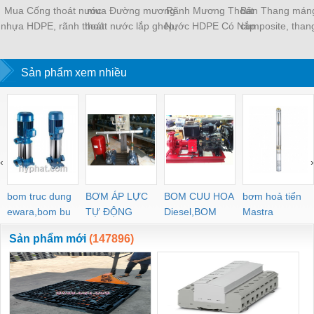
Mua Cống thoát nước
mua Đường mương
Rãnh Mương Thoát
Bán Thang mán
nhựa HDPE, rãnh thoát
thoát nước lắp ghép,
Nước HDPE Có Nắp
composite, than
nước nhựa lắp ghép,
Cống thoát nước nhựa,
Đậy.
điện, thang mán
rãnh mương - Mới
kênh thoát nước - Mới
nhựa.
Sản phẩm xem nhiều
100%
100%
‹
›
bom truc dung
BƠM ÁP LỰC
BOM CUU HOA
bơm hoả tiển
ewara,bom bu
TỰ ĐỘNG
Diesel,BOM
Mastra
ewara
CHUA CHAY
Sản phẩm mới
(147896)