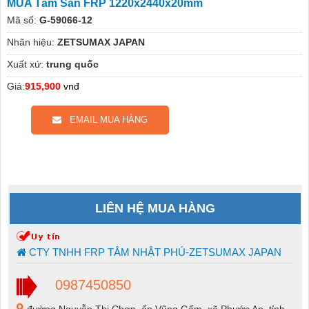
MUA Tấm Sàn FRP 1220x2440x20mm
Mã số:
G-59066-12
Nhãn hiệu:
ZETSUMAX JAPAN
Xuất xứ:
trung quốc
Giá:
915,900
vnđ
EMAIL MUA HÀNG
LIÊN HỆ MUA HÀNG
CTY TNHH FRP TÂM NHẬT PHÚ-ZETSUMAX JAPAN
0987450850
đường Nguyễn Thị Chơn, ấp Vũng Gấm, xã Phước An, tỉnh