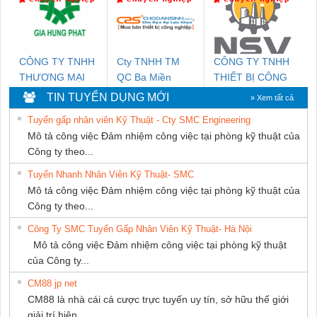
SUPPLY
CÔNG TY TNHH
Cty TNHH TM
CÔNG TY TNHH
THƯƠNG MẠI
QC Ba Miền
THIẾT BỊ CÔNG
DỊCH VỤ KỸ
NGHIỆP NIHON
TIN TUYỂN DỤNG MỚI
» Xem tất cả
THUẬT ĐIỆN CƠ
SETSUBI VIỆT
Tuyển gấp nhân viên Kỹ Thuật - Cty SMC Engineering
GIA HƯNG PHÁT
NAM
Mô tả công việc Đảm nhiệm công việc tại phòng kỹ thuật của
Công ty theo...
Tuyển Nhanh Nhân Viên Kỹ Thuật- SMC
Mô tả công việc Đảm nhiệm công việc tại phòng kỹ thuật của
Công ty theo...
Công Ty SMC Tuyển Gấp Nhân Viên Kỹ Thuật- Hà Nội
Mô tả công việc Đảm nhiệm công việc tại phòng kỹ thuật
của Công ty...
CM88 jp net
CM88 là nhà cái cá cược trực tuyến uy tín, sở hữu thế giới
giải trí hiện...