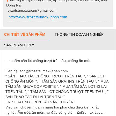
Đồng Nai
vyzetsumaxjapan@gmail.com
http://www.frpzetsumax-japan.com
CHI TIẾT VỀ SẢN PHẨM
THÔNG TIN DOANH NGHIỆP
SẢN PHẨM GỢI Ý
mua tấm sàn lót chống trượt trên tàu, chống ăn mòn
Liên hệ: son@frpzetsumax-japan.com
" SÀN THAO TÁC CHỐNG TRƯỢT TRÊN TÀU ", " SÀN LÓT
CHỐNG ĂN MÒN ", " TẤM SÀN GRATING TRÊN TÀU ", " MUA
TẤM SÀN NHỰA COMPOSITE ", " MUA TẤM SÀN LÓT ĐI LẠI
TRÊN TÀU ", " TẤM SÀN LÓT CHỐNG TRƯỢT TRÊN TÀU ", "
SÀN THAO TÁC ĐI LẠI TRÊN TÀU "
FRP GRATING TRÊN TÀU VẬN CHUYỂN
Việc vận chuyển ngành hàng hải phải chịu điều kiện khắc
nghiệt: Ẩm ướt, ăn mòn, va đập sóng biển. ZetSumax Japan