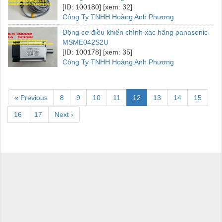
[ID: 100180] [xem: 32]
Công Ty TNHH Hoàng Anh Phương
Động cơ điều khiển chính xác hãng panasonic
MSME042S2U
[ID: 100178] [xem: 35]
Công Ty TNHH Hoàng Anh Phương
« Previous
8
9
10
11
12
13
14
15
16
17
Next ›