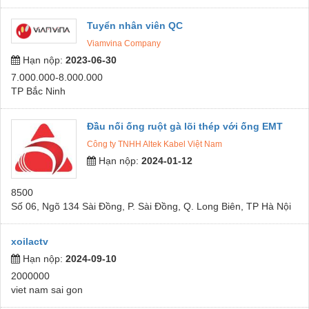
Tuyển nhân viên QC
Viamvina Company
Hạn nộp:
2023-06-30
7.000.000-8.000.000
TP Bắc Ninh
Đầu nối ống ruột gà lõi thép với ống EMT
Công ty TNHH Altek Kabel Việt Nam
Hạn nộp:
2024-01-12
8500
Số 06, Ngõ 134 Sài Đồng, P. Sài Đồng, Q. Long Biên, TP Hà Nội
xoilactv
Hạn nộp:
2024-09-10
2000000
viet nam sai gon