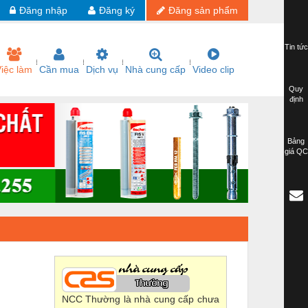
Đăng nhập
Đăng ký
Đăng sản phẩm
Tin tức
iệc làm
Cần mua
Dịch vụ
Nhà cung cấp
Video clip
Quy
định
Bảng
giá QC
NCC Thường là nhà cung cấp chưa