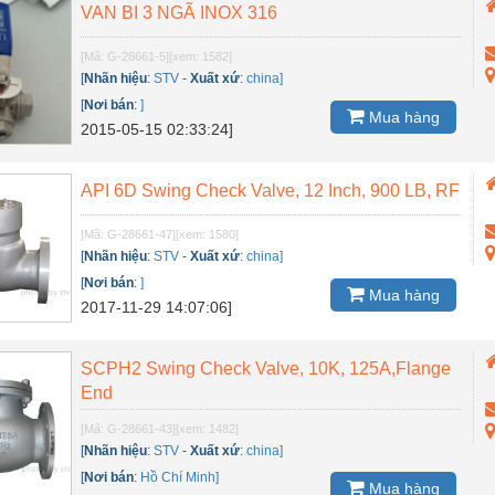
VAN BI 3 NGÃ INOX 316
[Mã: G-28661-5]
[xem: 1582]
[
Nhãn hiệu
:
STV
-
Xuất xứ
:
china]
[
Nơi bán
:
]
Mua hàng
2015-05-15 02:33:24]
API 6D Swing Check Valve, 12 Inch, 900 LB, RF
[Mã: G-28661-47]
[xem: 1580]
[
Nhãn hiệu
:
STV
-
Xuất xứ
:
china]
[
Nơi bán
:
]
Mua hàng
2017-11-29 14:07:06]
SCPH2 Swing Check Valve, 10K, 125A,Flange
End
[Mã: G-28661-43]
[xem: 1482]
[
Nhãn hiệu
:
STV
-
Xuất xứ
:
china]
[
Nơi bán
:
Hồ Chí Minh]
Mua hàng