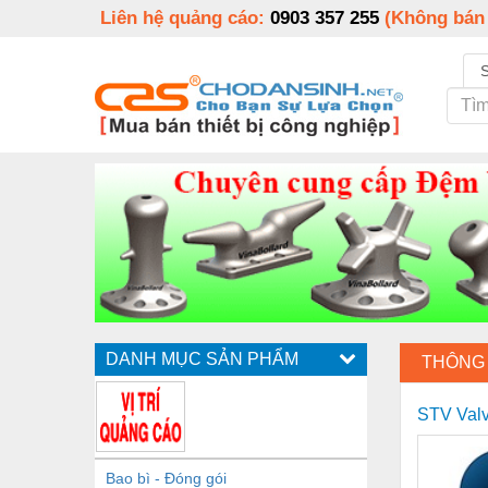
Liên hệ quảng cáo:
0903 357 255
(Không bán
DANH MỤC SẢN PHẨM
THÔNG 
STV Valv
Bao bì - Đóng gói