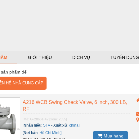
HẨM
GIỚI THIỆU
DỊCH VỤ
TUYỂN DỤNG
 sản phẩm để
N HỆ NHÀ CUNG CẤP
A216 WCB Swing Check Valve, 6 Inch, 300 LB,
RF
[Mã: G-28661-42]
[xem: 2355]
[
Nhãn hiệu
:
STV
-
Xuất xứ
:
china]
[
Nơi bán
:
Hồ Chí Minh]
Mua hàng