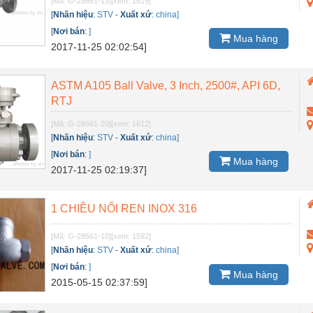
[Mã: G-28661-13]
[xem: 1619]
[
Nhãn hiệu
:
STV
-
Xuất xứ
:
china]
[
Nơi bán
:
]
Mua hàng
2017-11-25 02:02:54]
ASTM A105 Ball Valve, 3 Inch, 2500#, API 6D,
RTJ
[Mã: G-28661-20]
[xem: 1612]
[
Nhãn hiệu
:
STV
-
Xuất xứ
:
china]
[
Nơi bán
:
]
Mua hàng
2017-11-25 02:19:37]
1 CHIỀU NỐI REN INOX 316
[Mã: G-28661-10]
[xem: 1592]
[
Nhãn hiệu
:
STV
-
Xuất xứ
:
china]
[
Nơi bán
:
]
Mua hàng
2015-05-15 02:37:59]