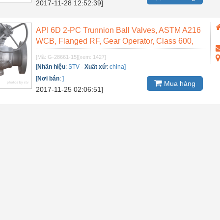
2017-11-28 12:52:39]
API 6D 2-PC Trunnion Ball Valves, ASTM A216
WCB, Flanged RF, Gear Operator, Class 600,
6...
[Mã: G-28661-15]
[xem: 1427]
[
Nhãn hiệu
:
STV
-
Xuất xứ
:
china]
[
Nơi bán
:
]
Mua hàng
2017-11-25 02:06:51]