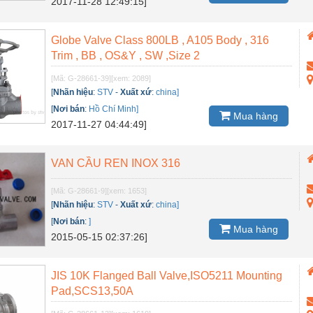
2017-11-28 12:49:15]
Globe Valve Class 800LB , A105 Body , 316
Trim , BB , OS&Y , SW ,Size 2
[Mã: G-28661-39]
[xem: 2089]
[
Nhãn hiệu
:
STV
-
Xuất xứ
:
china]
[
Nơi bán
:
Hồ Chí Minh]
Mua hàng
2017-11-27 04:44:49]
VAN CẦU REN INOX 316
[Mã: G-28661-9]
[xem: 1653]
[
Nhãn hiệu
:
STV
-
Xuất xứ
:
china]
[
Nơi bán
:
]
Mua hàng
2015-05-15 02:37:26]
JIS 10K Flanged Ball Valve,ISO5211 Mounting
Pad,SCS13,50A