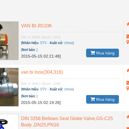
VAN BI JIS10K
[Mã: G-28661-3]
[xem: 1353]
[
Nhãn hiệu
:
STV
-
Xuất xứ
:
china]
[
Nơi bán
:
]
Mua hàng
2015-05-15 02:21:48]
van bi Inox(304,316)
[Mã: G-28661-2]
[xem: 1348]
[
Nhãn hiệu
:
STV
-
Xuất xứ
:
china]
[
Nơi bán
:
]
Mua hàng
2015-05-15 02:19:26]
DIN 3356 Bellows Seal Globe Valve,GS-C25
Body ,DN25,PN16