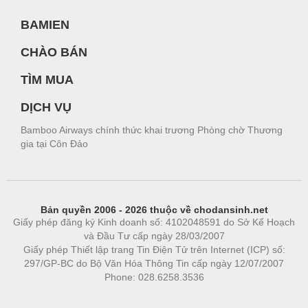
BAMIEN
CHÀO BÁN
TÌM MUA
DỊCH VỤ
Bamboo Airways chính thức khai trương Phòng chờ Thương
gia tại Côn Đảo
Bản quyền 2006 - 2026 thuộc về chodansinh.net
Giấy phép đăng ký Kinh doanh số: 4102048591 do Sở Kế Hoạch
và Đầu Tư cấp ngày 28/03/2007
Giấy phép Thiết lập trang Tin Điện Tử trên Internet (ICP) số:
297/GP-BC do Bộ Văn Hóa Thông Tin cấp ngày 12/07/2007
Phone: 028.6258.3536
Phòng trọ
|
https://bdsgroup.vn
https://kqxs123.com