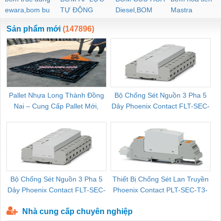
ewara,bom bu
TỰ ĐỘNG
Diesel,BOM
Mastra
ewara
CHUA CHAY
Sản phẩm mới
(147896)
Pallet Nhựa Long Thành Đồng
Bộ Chống Sét Nguồn 3 Pha 5
Nai – Cung Cấp Pallet Mới,
Dây Phoenix Contact FLT-SEC-
C
Pallet Cũ Giá Tốt
P-T1-3S-264/50-FM - 2909589
Bộ Chống Sét Nguồn 3 Pha 5
Thiết Bị Chống Sét Lan Truyền
B
Dây Phoenix Contact FLT-SEC-
Phoenix Contact PLT-SEC-T3-
P-T1-3S-440/35-FM - 2908264
230-FM-PT - 2907928
Nhà cung cấp chuyên nghiệp