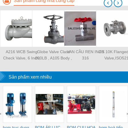
Sản phẩm cùng nhà cung cấp
‹
›
A216 WCB Swing
Globe Valve Class
VAN CẦU REN INOX
JIS 10K Flanged
Check Valve, 6 Inch,
800LB , A105 Body ,
316
Valve,ISO52
300 LB, RF
316 Trim , BB , OS&Y ,
Mounting
SW ,Size 2
Pad,SCS13,5
Sản phẩm xem nhiều
‹
›
bom truc dung
BƠM ÁP LỰC
BOM CUU HOA
bơm hoả tiển