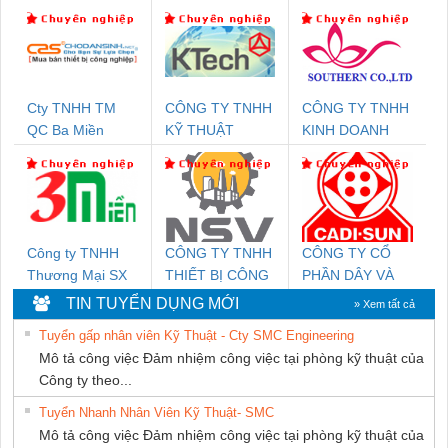
Cty TNHH TM
CÔNG TY TNHH
CÔNG TY TNHH
QC Ba Miền
KỸ THUẬT
KINH DOANH
KTECH VIỆT
DỊCH VỤ XNK
NAM
PHƯƠNG NAM
Công ty TNHH
CÔNG TY TNHH
CÔNG TY CỔ
Thương Mại SX
THIẾT BỊ CÔNG
PHẦN DÂY VÀ
Ba Miền
NGHIỆP NIHON
CÁP ĐIỆN
TIN TUYỂN DỤNG MỚI
» Xem tất cả
SETSUBI VIỆT
THƯỢNG ĐÌNH
Tuyển gấp nhân viên Kỹ Thuật - Cty SMC Engineering
NAM
Mô tả công việc Đảm nhiệm công việc tại phòng kỹ thuật của
Công ty theo...
Tuyển Nhanh Nhân Viên Kỹ Thuật- SMC
Mô tả công việc Đảm nhiệm công việc tại phòng kỹ thuật của