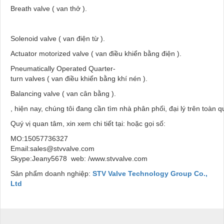
Breath valve ( van thở ).
Solenoid valve ( van điện từ ).
Actuator motorized valve ( van điều khiển bằng điện ).
Pneumatically Operated Quarter-
turn valves ( van điều khiển bằng khí nén ).
Balancing valve ( van cân bằng ).
, hiện nay, chúng tôi đang cần tìm nhà phân phối, đại lý trên toàn
Quý vị quan tâm, xin xem chi tiết tại: hoặc gọi số:
MO:15057736327
Email:sales@stvvalve.com
Skype:Jeany5678 web: /www.stvvalve.com
Sản phẩm doanh nghiệp:
STV Valve Technology Group Co.,
Ltd