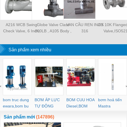
A216 WCB Swing
Globe Valve Class
VAN CẦU REN INOX
JIS 10K Flanged
Check Valve, 6 Inch,
800LB , A105 Body ,
316
Valve,ISO52
300 LB, RF
316 Trim , BB , OS&Y ,
Mounting
SW ,Size 2
Pad,SCS13,5
Sản phẩm xem nhiều
‹
›
bom truc dung
BƠM ÁP LỰC
BOM CUU HOA
bơm hoả tiển
ewara,bom bu
TỰ ĐỘNG
Diesel,BOM
Mastra
ewara
CHUA CHAY
Sản phẩm mới
(147896)