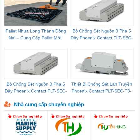
Pallet Nhựa Long Thành Đồng
Bộ Chống Sét Nguồn 3 Pha 5
Nai – Cung Cấp Pallet Mới,
Dây Phoenix Contact FLT-SEC-
C
Pallet Cũ Giá Tốt
P-T1-3S-264/50-FM - 2909589
Bộ Chống Sét Nguồn 3 Pha 5
Thiết Bị Chống Sét Lan Truyền
B
Dây Phoenix Contact FLT-SEC-
Phoenix Contact PLT-SEC-T3-
P-T1-3S-440/35-FM - 2908264
230-FM-PT - 2907928
Nhà cung cấp chuyên nghiệp