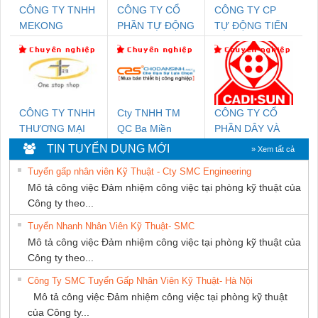
CÔNG TY TNHH
CÔNG TY CỔ
CÔNG TY CP
MEKONG
PHẦN TỰ ĐỘNG
TỰ ĐỘNG TIẾN
MARINE SUPPLY
TIẾN HƯNG
HƯNG
CÔNG TY TNHH
Cty TNHH TM
CÔNG TY CỔ
THƯƠNG MẠI
QC Ba Miền
PHẦN DÂY VÀ
THIÊN ÂN VIỆT
CÁP ĐIỆN
TIN TUYỂN DỤNG MỚI
» Xem tất cả
NAM
THƯỢNG ĐÌNH
Tuyển gấp nhân viên Kỹ Thuật - Cty SMC Engineering
Mô tả công việc Đảm nhiệm công việc tại phòng kỹ thuật của
Công ty theo...
Tuyển Nhanh Nhân Viên Kỹ Thuật- SMC
Mô tả công việc Đảm nhiệm công việc tại phòng kỹ thuật của
Công ty theo...
Công Ty SMC Tuyển Gấp Nhân Viên Kỹ Thuật- Hà Nội
Mô tả công việc Đảm nhiệm công việc tại phòng kỹ thuật
của Công ty...