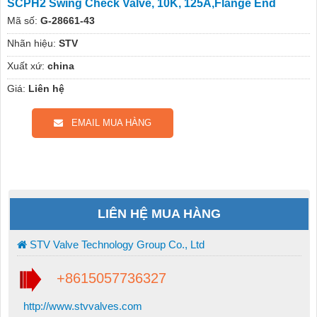
SCPH2 Swing Check Valve, 10K, 125A,Flange End
Mã số:
G-28661-43
Nhãn hiệu:
STV
Xuất xứ:
china
Giá:
Liên hệ
EMAIL MUA HÀNG
LIÊN HỆ MUA HÀNG
STV Valve Technology Group Co., Ltd
+8615057736327
http://www.stvvalves.com