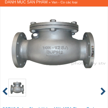
DANH MỤC SẢN PHẨM
»
Van - Co các loại