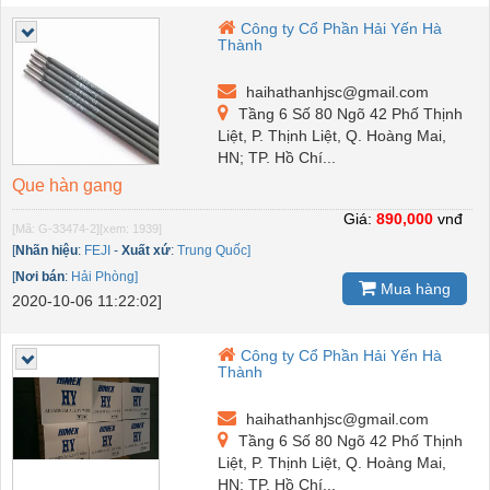
Công ty Cổ Phần Hải Yến Hà
Thành
haihathanhjsc@gmail.com
Tầng 6 Số 80 Ngõ 42 Phố Thịnh
Liệt, P. Thịnh Liệt, Q. Hoàng Mai,
HN; TP. Hồ Chí...
Que hàn gang
Giá:
890,000
vnđ
[Mã: G-33474-2]
[xem: 1939]
[
Nhãn hiệu
:
FEJI
-
Xuất xứ
:
Trung Quốc]
[
Nơi bán
:
Hải Phòng]
Mua hàng
2020-10-06 11:22:02]
Công ty Cổ Phần Hải Yến Hà
Thành
haihathanhjsc@gmail.com
Tầng 6 Số 80 Ngõ 42 Phố Thịnh
Liệt, P. Thịnh Liệt, Q. Hoàng Mai,
HN; TP. Hồ Chí...