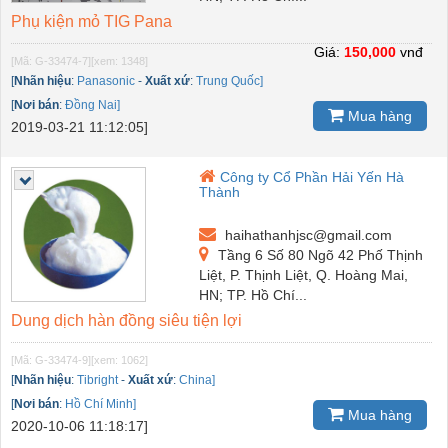
Phụ kiện mỏ TIG Pana
Giá:
150,000
vnđ
[Mã: G-33474-7]
[xem: 1348]
[
Nhãn hiệu
:
Panasonic
-
Xuất xứ
:
Trung Quốc]
[
Nơi bán
:
Đồng Nai]
Mua hàng
2019-03-21 11:12:05]
Công ty Cổ Phần Hải Yến Hà
Thành
haihathanhjsc@gmail.com
Tầng 6 Số 80 Ngõ 42 Phố Thịnh
Liệt, P. Thịnh Liệt, Q. Hoàng Mai,
HN; TP. Hồ Chí...
Dung dịch hàn đồng siêu tiện lợi
[Mã: G-33474-9]
[xem: 1062]
[
Nhãn hiệu
:
Tibright
-
Xuất xứ
:
China]
[
Nơi bán
:
Hồ Chí Minh]
Mua hàng
2020-10-06 11:18:17]