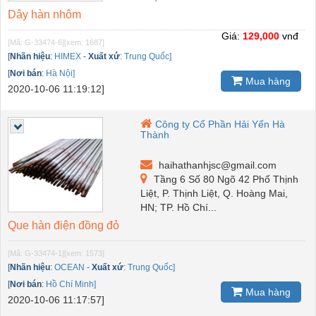
Dây hàn nhôm
Giá:
129,000
vnđ
[Mã: G-33474-6]
[xem: 1687]
[
Nhãn hiệu
:
HIMEX
-
Xuất xứ
:
Trung Quốc]
[
Nơi bán
:
Hà Nội]
Mua hàng
2020-10-06 11:19:12]
Công ty Cổ Phần Hải Yến Hà
Thành
haihathanhjsc@gmail.com
Tầng 6 Số 80 Ngõ 42 Phố Thịnh
Liệt, P. Thịnh Liệt, Q. Hoàng Mai,
HN; TP. Hồ Chí...
Que hàn điện đồng đỏ
[Mã: G-33474-1]
[xem: 1573]
[
Nhãn hiệu
:
OCEAN
-
Xuất xứ
:
Trung Quốc]
[
Nơi bán
:
Hồ Chí Minh]
Mua hàng
2020-10-06 11:17:57]