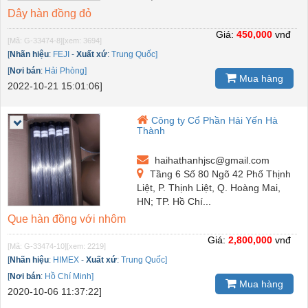
Dây hàn đồng đỏ
Giá:
450,000
vnđ
[Mã: G-33474-8]
[xem: 3694]
[
Nhãn hiệu
:
FEJI
-
Xuất xứ
:
Trung Quốc]
[
Nơi bán
:
Hải Phòng]
Mua hàng
2022-10-21 15:01:06]
Công ty Cổ Phần Hải Yến Hà
Thành
haihathanhjsc@gmail.com
Tầng 6 Số 80 Ngõ 42 Phố Thịnh
Liệt, P. Thịnh Liệt, Q. Hoàng Mai,
HN; TP. Hồ Chí...
Que hàn đồng với nhôm
Giá:
2,800,000
vnđ
[Mã: G-33474-10]
[xem: 2219]
[
Nhãn hiệu
:
HIMEX
-
Xuất xứ
:
Trung Quốc]
[
Nơi bán
:
Hồ Chí Minh]
Mua hàng
2020-10-06 11:37:22]