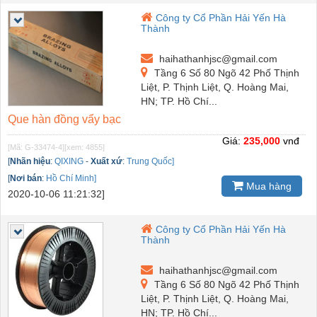
Công ty Cổ Phần Hải Yến Hà
Thành
haihathanhjsc@gmail.com
Tầng 6 Số 80 Ngõ 42 Phố Thịnh
Liệt, P. Thịnh Liệt, Q. Hoàng Mai,
HN; TP. Hồ Chí...
Que hàn đồng vẩy bạc
Giá:
235,000
vnđ
[Mã: G-33474-4]
[xem: 4855]
[
Nhãn hiệu
:
QIXING
-
Xuất xứ
:
Trung Quốc]
[
Nơi bán
:
Hồ Chí Minh]
Mua hàng
2020-10-06 11:21:32]
Công ty Cổ Phần Hải Yến Hà
Thành
haihathanhjsc@gmail.com
Tầng 6 Số 80 Ngõ 42 Phố Thịnh
Liệt, P. Thịnh Liệt, Q. Hoàng Mai,
HN; TP. Hồ Chí...