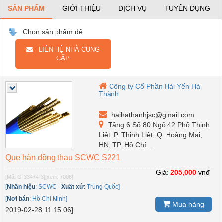
SẢN PHẨM
GIỚI THIỆU
DỊCH VỤ
TUYỂN DỤNG
Chọn sản phẩm để
LIÊN HỆ NHÀ CUNG
CẤP
Công ty Cổ Phần Hải Yến Hà
Thành
haihathanhjsc@gmail.com
Tầng 6 Số 80 Ngõ 42 Phố Thịnh
Liệt, P. Thịnh Liệt, Q. Hoàng Mai,
HN; TP. Hồ Chí...
Que hàn đồng thau SCWC S221
Giá:
205,000
vnđ
[Mã: G-33474-3]
[xem: 7008]
[
Nhãn hiệu
:
SCWC
-
Xuất xứ
:
Trung Quốc]
[
Nơi bán
:
Hồ Chí Minh]
Mua hàng
2019-02-28 11:15:06]