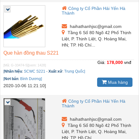
Công ty Cổ Phần Hải Yến Hà
Thành
haihathanhjsc@gmail.com
Tầng 6 Số 80 Ngõ 42 Phố Thịnh
Liệt, P. Thịnh Liệt, Q. Hoàng Mai,
HN; TP. Hồ Chí...
Que hàn đồng thau S221
Giá:
178,000
vnđ
[Mã: G-33474-5]
[xem: 1428]
[
Nhãn hiệu
:
SCWC S221
-
Xuất xứ
:
Trung Quốc]
[
Nơi bán
:
Bình Dương]
Mua hàng
2020-10-06 11:21:10]
Công ty Cổ Phần Hải Yến Hà
Thành
haihathanhjsc@gmail.com
Tầng 6 Số 80 Ngõ 42 Phố Thịnh
Liệt, P. Thịnh Liệt, Q. Hoàng Mai,
HN; TP. Hồ Chí...