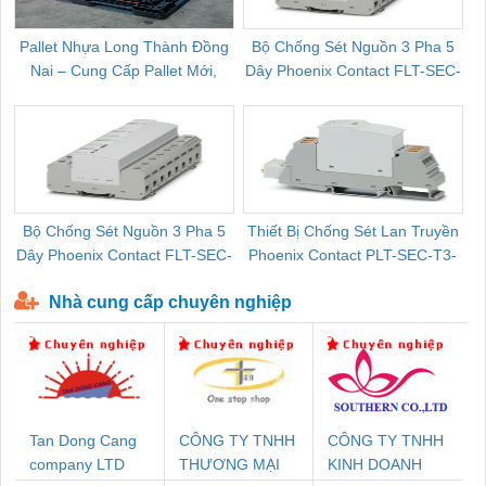
Pallet Nhựa Long Thành Đồng
Bộ Chống Sét Nguồn 3 Pha 5
Nai – Cung Cấp Pallet Mới,
Dây Phoenix Contact FLT-SEC-
C
Pallet Cũ Giá Tốt
P-T1-3S-264/50-FM - 2909589
Bộ Chống Sét Nguồn 3 Pha 5
Thiết Bị Chống Sét Lan Truyền
B
Dây Phoenix Contact FLT-SEC-
Phoenix Contact PLT-SEC-T3-
P-T1-3S-440/35-FM - 2908264
230-FM-PT - 2907928
Nhà cung cấp chuyên nghiệp
Tan Dong Cang
CÔNG TY TNHH
CÔNG TY TNHH
company LTD
THƯƠNG MẠI
KINH DOANH