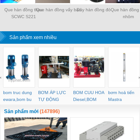
Que hàn đồng thau
Que hàn đồng vẩy bạc
Dây hàn đồng đỏ
Que hàn đồng 
SCWC S221
nhôm
Sản phẩm xem nhiều
‹
›
bom truc dung
BƠM ÁP LỰC
BOM CUU HOA
bơm hoả tiển
ewara,bom bu
TỰ ĐỘNG
Diesel,BOM
Mastra
ewara
CHUA CHAY
Sản phẩm mới
(147896)