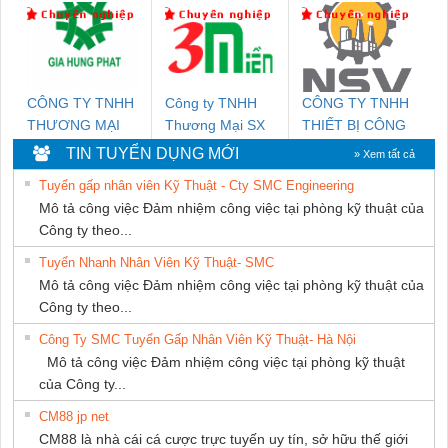
THIÊN ÂN VIỆT
DỊCH VỤ XNK
NAM
PHƯƠNG NAM
CÔNG TY TNHH
Công ty TNHH
CÔNG TY TNHH
THƯƠNG MẠI
Thương Mại SX
THIẾT BỊ CÔNG
DỊCH VỤ KỸ
Ba Miền
NGHIỆP NIHON
TIN TUYỂN DỤNG MỚI
» Xem tất cả
THUẬT ĐIỆN CƠ
SETSUBI VIỆT
Tuyển gấp nhân viên Kỹ Thuật - Cty SMC Engineering
GIA HƯNG PHÁT
NAM
Mô tả công việc Đảm nhiệm công việc tại phòng kỹ thuật của
Công ty theo...
Tuyển Nhanh Nhân Viên Kỹ Thuật- SMC
Mô tả công việc Đảm nhiệm công việc tại phòng kỹ thuật của
Công ty theo...
Công Ty SMC Tuyển Gấp Nhân Viên Kỹ Thuật- Hà Nội
Mô tả công việc Đảm nhiệm công việc tại phòng kỹ thuật
của Công ty...
CM88 jp net
CM88 là nhà cái cá cược trực tuyến uy tín, sở hữu thế giới