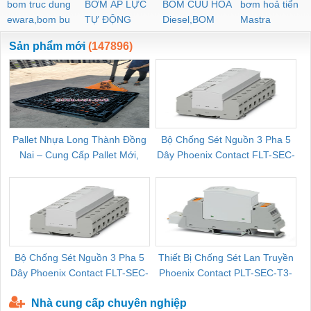
bom truc dung
BƠM ÁP LỰC
BOM CUU HOA
bơm hoả tiển
ewara,bom bu
TỰ ĐỘNG
Diesel,BOM
Mastra
ewara
CHUA CHAY
Sản phẩm mới
(147896)
Pallet Nhựa Long Thành Đồng
Bộ Chống Sét Nguồn 3 Pha 5
Nai – Cung Cấp Pallet Mới,
Dây Phoenix Contact FLT-SEC-
C
Pallet Cũ Giá Tốt
P-T1-3S-264/50-FM - 2909589
Bộ Chống Sét Nguồn 3 Pha 5
Thiết Bị Chống Sét Lan Truyền
B
Dây Phoenix Contact FLT-SEC-
Phoenix Contact PLT-SEC-T3-
P-T1-3S-440/35-FM - 2908264
230-FM-PT - 2907928
Nhà cung cấp chuyên nghiệp