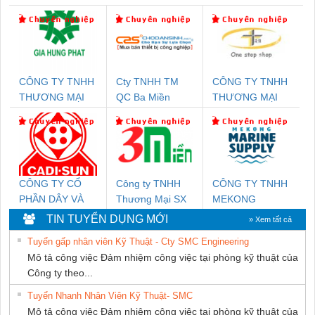
CÔNG TY TNHH
Cty TNHH TM
CÔNG TY TNHH
THƯƠNG MẠI
QC Ba Miền
THƯƠNG MẠI
DỊCH VỤ KỸ
THIÊN ÂN VIỆT
THUẬT ĐIỆN CƠ
NAM
GIA HƯNG PHÁT
CÔNG TY CỔ
Công ty TNHH
CÔNG TY TNHH
PHẦN DÂY VÀ
Thương Mại SX
MEKONG
CÁP ĐIỆN
Ba Miền
MARINE
TIN TUYỂN DỤNG MỚI
» Xem tất cả
THƯỢNG ĐÌNH
SUPPLY
Tuyển gấp nhân viên Kỹ Thuật - Cty SMC Engineering
Mô tả công việc Đảm nhiệm công việc tại phòng kỹ thuật của
Công ty theo...
Tuyển Nhanh Nhân Viên Kỹ Thuật- SMC
Mô tả công việc Đảm nhiệm công việc tại phòng kỹ thuật của