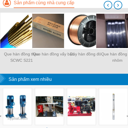
Sản phẩm cùng nhà cung cấp
‹
›
Que hàn đồng thau
Que hàn đồng vẩy bạc
Dây hàn đồng đỏ
Que hàn đồng 
SCWC S221
nhôm
Sản phẩm xem nhiều
‹
›