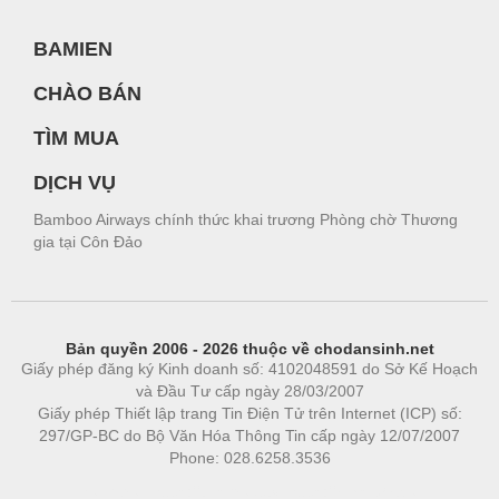
BAMIEN
CHÀO BÁN
TÌM MUA
DỊCH VỤ
Bamboo Airways chính thức khai trương Phòng chờ Thương
gia tại Côn Đảo
Bản quyền 2006 - 2026 thuộc về chodansinh.net
Giấy phép đăng ký Kinh doanh số: 4102048591 do Sở Kế Hoạch
và Đầu Tư cấp ngày 28/03/2007
Giấy phép Thiết lập trang Tin Điện Tử trên Internet (ICP) số:
297/GP-BC do Bộ Văn Hóa Thông Tin cấp ngày 12/07/2007
Phone: 028.6258.3536
Phòng trọ
|
https://bdsgroup.vn
https://kqxs123.com