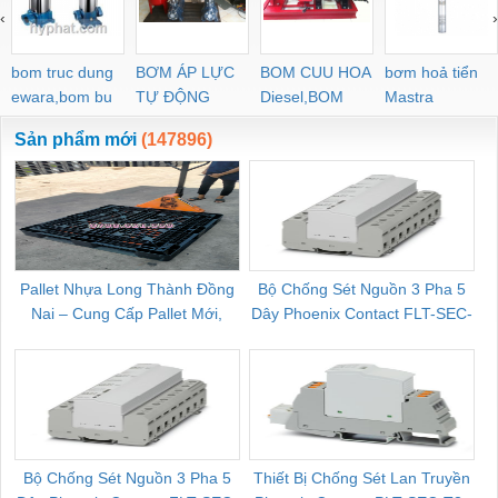
‹
›
bom truc dung
BƠM ÁP LỰC
BOM CUU HOA
bơm hoả tiển
ewara,bom bu
TỰ ĐỘNG
Diesel,BOM
Mastra
ewara
CHUA CHAY
Sản phẩm mới
(147896)
Pallet Nhựa Long Thành Đồng
Bộ Chống Sét Nguồn 3 Pha 5
Nai – Cung Cấp Pallet Mới,
Dây Phoenix Contact FLT-SEC-
C
Pallet Cũ Giá Tốt
P-T1-3S-264/50-FM - 2909589
Bộ Chống Sét Nguồn 3 Pha 5
Thiết Bị Chống Sét Lan Truyền
B