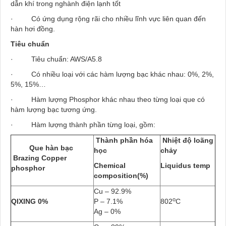
dẫn khí trong nghành điện lạnh tốt
· Có ứng dụng rộng rãi cho nhiều lĩnh vực liên quan đến
hàn hơi đồng.
Tiêu chuẩn
· Tiêu chuẩn: AWS/A5.8
· Có nhiều loại với các hàm lượng bạc khác nhau: 0%, 2%,
5%, 15%…
· Hàm lượng Phosphor khác nhau theo từng loại que có
hàm lượng bạc tương ứng.
· Hàm lượng thành phần từng loại, gồm:
Thành phần hóa
Nhiệt độ loãng
Que hàn bạc
học
chảy
Brazing Copper
Chemical
Liquidus temp
phosphor
composition(%)
Cu – 92.9%
o
QIXING 0%
P – 7.1%
802
C
Ag – 0%