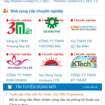
Dây Phoenix Contact FLT-SEC-
Phoenix Contact PLT-SEC-T3-
P-T1-3S-440/35-FM - 2908264
230-FM-PT - 2907928
Nhà cung cấp chuyên nghiệp
Công ty TNHH
CÔNG TY TNHH
Cty TNHH TM
Thương Mại SX
THƯƠNG MẠI
QC Ba Miền
Ba Miền
DỊCH VỤ KỸ
THUẬT ĐIỆN CƠ
GIA HƯNG
PHÁT
CÔNG TY TNHH
Tan Dong Cang
CÔNG TY TNHH
KINH DOANH
company LTD
KỸ THUẬT
DỊCH VỤ XNK
KTECH VIỆT
TIN TUYỂN DỤNG MỚI
» Xem tất cả
PHƯƠNG NAM
NAM
Tuyển gấp nhân viên Kỹ Thuật - Cty SMC Engineering
Mô tả công việc Đảm nhiệm công việc tại phòng kỹ thuật của
Công ty theo...