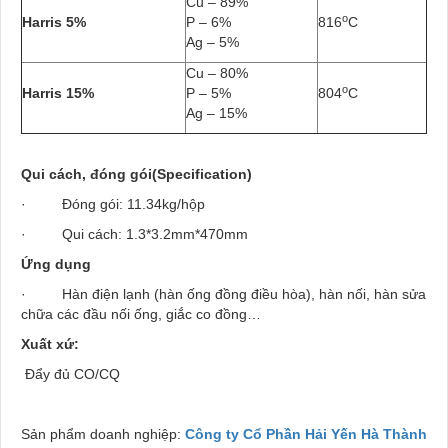
Cu – 89%
o
Harris 5%
P – 6%
816
C
Ag – 5%
Cu – 80%
o
Harris 15%
P – 5%
804
C
Ag – 15%
Qui cách, đóng gói(Specification)
· Đóng gói: 11.34kg/hộp
· Qui cách: 1.3*3.2mm*470mm
Ứng dụng
· Hàn điện lạnh (hàn ống đồng điều hòa), hàn nối, hàn sửa
chữa các đầu nối ống, giắc co đồng…
Xuất xứ:
Đẩy đủ CO/CQ
Sản phẩm doanh nghiệp:
Công ty Cổ Phần Hải Yến Hà Thành