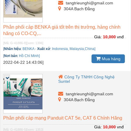
tangtrieunghi@gmail.com
304A Bạch Đằng
Phân phối cáp BENKA giá tốt trên thị trường, hàng chính
hãng có CO-CQ,...
Giá:
10,000
vnđ
[Mã: G-41886-8]
[xem: 1396]
[
Nhãn hiệu
:
BENKA
-
Xuất xứ
:
Indonesia, Malaysia,China]
[
Nơi bán
:
Hồ Chí Minh]
Mua hàng
2022-04-22 14:43:06]
Công Ty TNHH Công Nghệ
Suntel
tangtrieunghi@gmail.com
304A Bạch Đằng
Phân phối cáp mạng Panduit CAT 5e, CAT 6 Chính Hãng
Giá:
10,000
vnđ
[Mã: G-41886-5]
[xem: 1353]