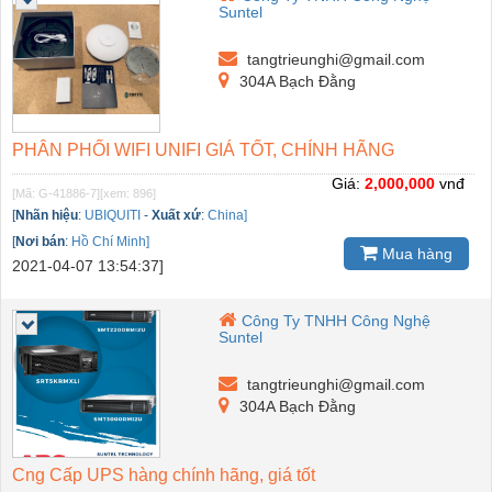
Suntel
tangtrieunghi@gmail.com
304A Bạch Đằng
PHÂN PHỐI WIFI UNIFI GIÁ TỐT, CHÍNH HÃNG
Giá:
2,000,000
vnđ
[Mã: G-41886-7]
[xem: 896]
[
Nhãn hiệu
:
UBIQUITI
-
Xuất xứ
:
China]
[
Nơi bán
:
Hồ Chí Minh]
Mua hàng
2021-04-07 13:54:37]
Công Ty TNHH Công Nghệ
Suntel
tangtrieunghi@gmail.com
304A Bạch Đằng
Cng Cấp UPS hàng chính hãng, giá tốt