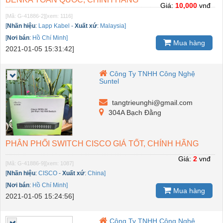
Giá:
10,000
vnđ
[Mã: G-41886-2]
[xem: 1116]
[
Nhãn hiệu
:
Lapp Kabel
-
Xuất xứ
:
Malaysia]
[
Nơi bán
:
Hồ Chí Minh]
Mua hàng
2021-01-05 15:31:42]
Công Ty TNHH Công Nghệ
Suntel
tangtrieunghi@gmail.com
304A Bạch Đằng
PHÂN PHỐI SWITCH CISCO GIÁ TỐT, CHÍNH HÃNG
Giá:
2
vnđ
[Mã: G-41886-9]
[xem: 1087]
[
Nhãn hiệu
:
CISCO
-
Xuất xứ
:
China]
[
Nơi bán
:
Hồ Chí Minh]
Mua hàng
2021-01-05 15:24:56]
Công Ty TNHH Công Nghệ