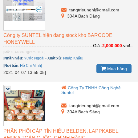
tangtrieunghi@gmail.com
304A Bạch Đằng
Công ty SUNTEL hiện đang stock kho BARCODE
HONEYWELL
Giá:
2,000,000
vnđ
[Mã: G-41886-1]
[xem: 1130]
[
Nhãn hiệu
:
Nước Ngoài
-
Xuất xứ
:
Nhập Khẩu]
[
Nơi bán
:
Hồ Chí Minh]
Mua hàng
2021-04-07 13:55:05]
Công Ty TNHH Công Nghệ
Suntel
tangtrieunghi@gmail.com
304A Bạch Đằng
PHÂN PHỐI CÁP TÍN HIỆU BELDEN, LAPPKABEL,
BENKA TOÀN QUỐC, CHÍNH HÃNG