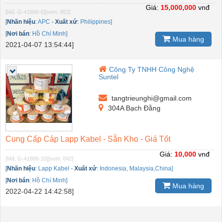
Giá:
15,000,000
vnđ
[Mã: G-41886-6]
[xem: 862]
[
Nhãn hiệu
:
APC
-
Xuất xứ
:
Philippines]
[
Nơi bán
:
Hồ Chí Minh]
Mua hàng
2021-04-07 13:54:44]
Công Ty TNHH Công Nghệ
Suntel
tangtrieunghi@gmail.com
304A Bạch Đằng
Cung Cấp Cáp Lapp Kabel - Sẵn Kho - Giá Tốt
Giá:
10,000
vnđ
[Mã: G-41886-10]
[xem: 842]
[
Nhãn hiệu
:
Lapp Kabel
-
Xuất xứ
:
Indonesia, Malaysia,China]
[
Nơi bán
:
Hồ Chí Minh]
Mua hàng
2022-04-22 14:42:58]