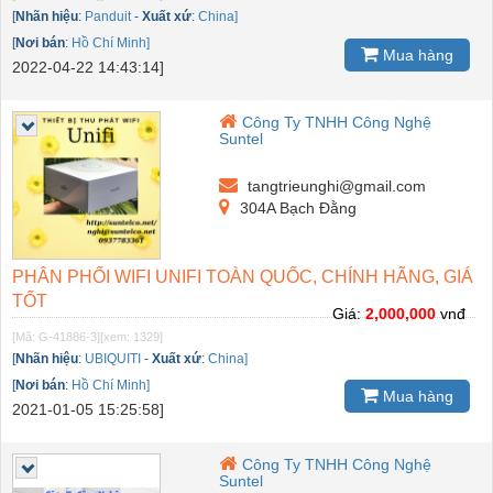
[
Nhãn hiệu
:
Panduit
-
Xuất xứ
:
China]
[
Nơi bán
:
Hồ Chí Minh]
Mua hàng
2022-04-22 14:43:14]
Công Ty TNHH Công Nghệ
Suntel
tangtrieunghi@gmail.com
304A Bạch Đằng
PHÂN PHỐI WIFI UNIFI TOÀN QUỐC, CHÍNH HÃNG, GIÁ
TỐT
Giá:
2,000,000
vnđ
[Mã: G-41886-3]
[xem: 1329]
[
Nhãn hiệu
:
UBIQUITI
-
Xuất xứ
:
China]
[
Nơi bán
:
Hồ Chí Minh]
Mua hàng
2021-01-05 15:25:58]
Công Ty TNHH Công Nghệ
Suntel