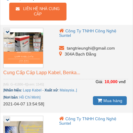
LIÊN HỆ NHÀ CUNG
CẤP
Công Ty TNHH Công Nghệ
Suntel
tangtrieunghi@gmail.com
304A Bạch Đằng
Cung Cấp Cáp Lapp Kabel, Benka...
Giá:
10,000
vnđ
[Mã: G-41886-4]
[xem: 1545]
[
Nhãn hiệu
:
Lapp Kabel
-
Xuất xứ
:
Malaysia..]
[
Nơi bán
:
Hồ Chí Minh]
Mua hàng
2021-04-07 13:54:58]
Công Ty TNHH Công Nghệ
Suntel