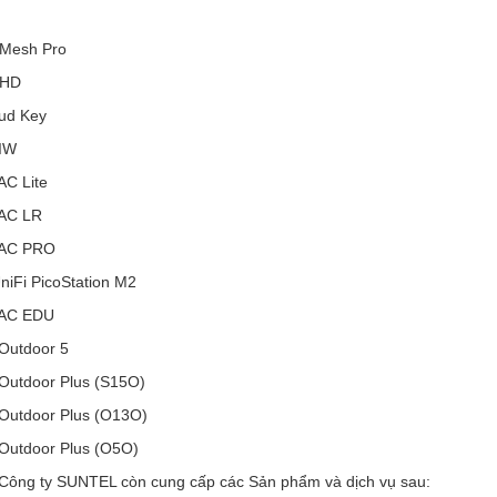
 Mesh Pro
 HD
oud Key
 IW
AC Lite
 AC LR
 AC PRO
UniFi PicoStation M2
 AC EDU
 Outdoor 5
 Outdoor Plus (S15O)
 Outdoor Plus (O13O)
 Outdoor Plus (O5O)
 Công ty SUNTEL còn cung cấp các Sản phẩm và dịch vụ sau: