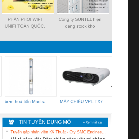
PHÂN PHỐI WIFI
Công ty SUNTEL hiện
PHÂN PHỐI 
UNIFI TOÀN QUỐC,
đang stock kho
HIỆU BE
CHÍNH HÃNG, GIÁ
BARCODE
LAPPKABEL
TỐT
HONEYWELL
TOÀN QUỐC
HÃN
›
bơm hoả tiển Mastra
MÁY CHIẾU VPL-TX7
BOM DINH
WHITE
TIN TUYỂN DỤNG MỚI
» Xem tất cả
Tuyển gấp nhân viên Kỹ Thuật - Cty SMC Engineering
Mô tả công việc Đảm nhiệm công việc tại phòng