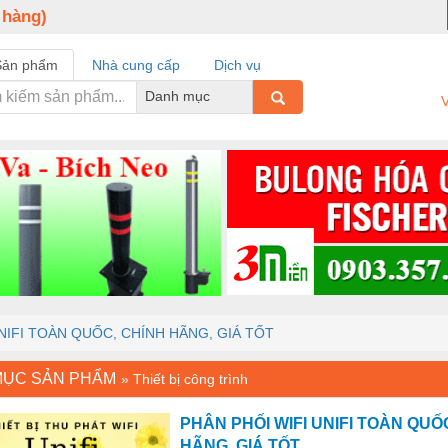
 hàng)
Sản phẩm
Nhà cung cấp
Dịch vụ
Danh mục
V
NIFI TOÀN QUỐC, CHÍNH HÃNG, GIÁ TỐT
MỤC SẢN PHẨM
»
Thiết bị công trình
PHÂN PHỐI WIFI UNIFI TOÀN QUỐ
HÃNG, GIÁ TỐT