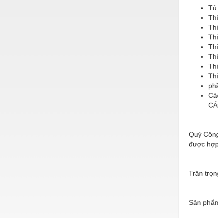
Hóa chất-Trang thiết bị
Tủ
Th
Kệ công nghiệp
Th
Th
Khí nén - Thiết bị
Th
Khuôn mẫu - Phụ tùng
Th
Th
Lọc công nghiệp
Th
ph
Máy công cụ - Phụ tùng
Cá
CÁ
Mỏ - Trang thiết bị
Mô tơ - Hộp số
Quý Công 
Môi trường - Thiết bị
được hợp
Nâng hạ - Trang thiết bị
Trân trọn
Nội - Ngoại thất - văn phòng
Nồi hơi - Trang thiết bị
Sản phẩm
Nông nghiệp - Thiết bị