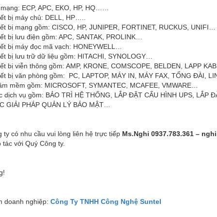
 mạng: ECP, APC, EKO, HP, HQ……
iết bị máy chủ: DELL, HP…..
iết bị mạng gồm: CISCO, HP, JUNIPER, FORTINET, RUCKUS, UNIFI…
iết bị lưu điện gồm: APC, SANTAK, PROLINK…
iết bị máy đọc mã vạch: HONEYWELL…
iết bị lưu trữ dữ liệu gồm: HITACHI, SYNOLOGY…
iết bị viễn thông gồm: AMP, KRONE, COMSCOPE, BELDEN, LAPP KA
iết bị văn phòng gồm: PC, LAPTOP, MÁY IN, MÁY FAX, TỔNG ĐÀI, L
ầm mềm gồm: MICROSOFT, SYMANTEC, MCAFEE, VMWARE…
c dịch vụ gồm: BẢO TRÌ HỆ THỐNG, LẮP ĐẶT CẤU HÌNH UPS, LẮP 
C GIẢI PHÁP QUẢN LÝ BẢO MẬT…
ty có nhu cầu vui lòng liên hệ trực tiếp
Ms.Nghi 0937.783.361 – ngh
 tác với Quý Công ty.
g!
 doanh nghiệp:
Công Ty TNHH Công Nghệ Suntel