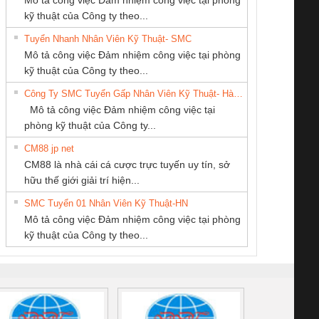
kỹ thuật của Công ty theo...
Tuyển Nhanh Nhân Viên Kỹ Thuật- SMC
CÔNG TY CỔ
Tan Dong Cang
CÔNG TY CP TỰ
 Le An Toàn
Bộ giám sát chuỗi
Bộ giám sát dòng
Bộ ng
Mô tả công việc Đảm nhiệm công việc tại phòng
PHẦN TỰ ĐỘNG
company LTD
ĐỘNG TIẾN
enix Contact
tấm pin
điện chuỗi
ray W
kỹ thuật của Công ty theo...
TIẾN HƯNG
HƯNG
6960 – PSR-
TRANSCLINIC 16I+
TRANSCLINIC 16I+
BAS 
Công Ty SMC Tuyển Gấp Nhân Viên Kỹ Thuật- Hà Nội
SCP-
1K5 L (2433950000)
(2008130000)
(28
Mô tả công việc Đảm nhiệm công việc tại
/FSP/2X1/1X2
phòng kỹ thuật của Công ty...
CM88 jp net
CÔNG TY TNHH
Công ty TNHH
CÔNG TY TNHH
CM88 là nhà cái cá cược trực tuyến uy tín, sở
KỸ THUẬT KTECH
Thương Mại SX
KINH DOANH
iám sát chuỗi
Bộ chỉnh lưu nguồn
Nẹp nhôm chống
Bộ c
hữu thế giới giải trí hiện...
VIỆT NAM
Ba Miền
DỊCH VỤ XNK
tấm pin
điện TRANSCLINIC
trơn Đà Nẵng
giám 
PHƯƠNG NAM
SMC Tuyển 01 Nhân Viên Kỹ Thuật-HN
SCLINIC 16I+
BKE 1K5.4
Sola
Mô tả công việc Đảm nhiệm công việc tại phòng
 (2502520000)
(7791400879)2. Giá
TRAN
kỹ thuật của Công ty theo...
1K5.4