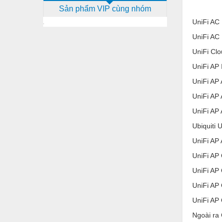
Sản phẩm VIP cùng nhóm
Dịch vụ - Thi công
UniFi AC
Điện công nghiệp
UniFi AC
Điện gia dụng
UniFi Cl
Điện Lạnh
UniFi AP
UniFi AP 
Đóng tàu Thiết bị
UniFi AP
Đúc chính xác Thiết bị
UniFi AP
Dụng cụ cầm tay
Ubiquiti 
Dụng cụ cắt gọt
UniFi AP
Dụng cụ điện
UniFi AP
UniFi AP
Dụng cụ đo
UniFi AP
Gỗ - Trang thiết bị
UniFi AP
Hàn cắt - Thiết bị
Ngoài ra