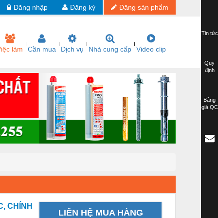
Đăng nhập
Đăng ký
Đăng sản phẩm
Tin tức
iệc làm
Cần mua
Dịch vụ
Nhà cung cấp
Video clip
Quy
định
Bảng
giá QC
C, CHÍNH
LIÊN HỆ MUA HÀNG