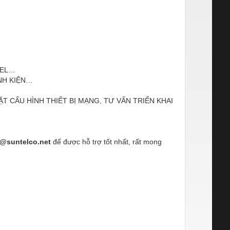
BEL…
INH KIỆN…
ĐẶT CẤU HÌNH THIẾT BỊ MẠNG, TƯ VẤN TRIỂN KHAI
i@suntelco.net
để được hỗ trợ tốt nhất, rất mong