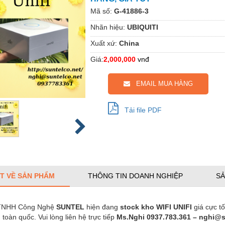
Mã số:
G-41886-3
Nhãn hiệu:
UBIQUITI
Xuất xứ:
China
Giá:
2,000,000
vnđ
EMAIL MUA HÀNG
Tải file PDF
ẾT VỀ SẢN PHẨM
THÔNG TIN DOANH NGHIỆP
SẢ
 TNHH Công Nghệ
SUNTEL
hiện đang
stock kho WIFI UNIFI
giá cực t
 toàn quốc. Vui lòng liên hệ trực tiếp
Ms.Nghi 0937.783.361 – nghi@s