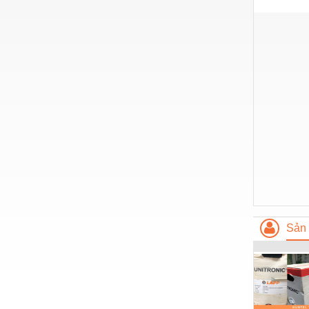
Nước-Vật tư thiết bị
Phốt cơ khí
Sắt, thép, inox các loại
Thí nghiệm-Trang thiết bị
Thiết bị chiếu sáng
Thiết bị chống sét
Thiết bị an ninh
Thiết bị công nghiệp
Thiết bị công trình
Sản 
Thiết bị điện
Thiết bị giáo dục
Thiết bị khác