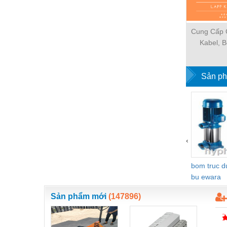
Thiết bị làm sạch
Thiết bị sơn - Sơn
Cung Cấp 
Thiết bị nhà bếp
Kabel, B
Thiết bị nhiệt
Sản ph
Thiêt bị PCCC
Thiết bị truyền động
Thiết bị văn phòng
Thiết bị viễn thông
‹
Thủy lực-Thiết bị
bom truc 
Thủy sản - Trang thiết bị
bu ewara
Tự động hoá
Sản phẩm mới
(147896)
Van - Co các loại
Vật liệu mài mòn