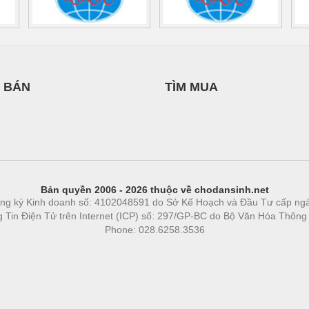
 BÁN
TÌM MUA
Bản quyền 2006 - 2026 thuộc về chodansinh.net
ng ký Kinh doanh số: 4102048591 do Sở Kế Hoạch và Đầu Tư cấp ng
ng Tin Điện Tử trên Internet (ICP) số: 297/GP-BC do Bộ Văn Hóa Thông
Phone: 028.6258.3536
Phòng trọ
|
https://bdsgroup.vn
https://kqxs123.com