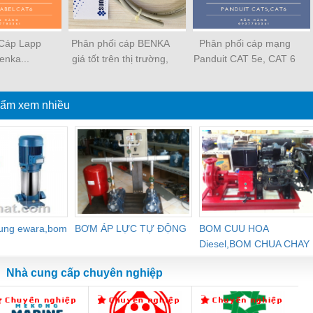
Cáp Lapp
Phân phối cáp BENKA
Phân phối cáp mạng
enka...
giá tốt trên thị trường,
Panduit CAT 5e, CAT 6
hàng chính hãng có
Chính Hãng
CO-CQ, giao hàng toàn
ẩm xem nhiều
quốc.
dung ewara,bom
BƠM ÁP LỰC TỰ ĐỘNG
BOM CUU HOA
Diesel,BOM CHUA CHAY
Nhà cung cấp chuyên nghiệp