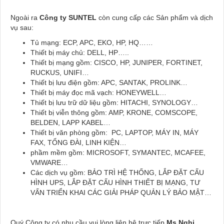
Ngoài ra
Công ty SUNTEL
còn cung cấp các Sản phẩm và dịch
vụ sau:
Tủ mạng: ECP, APC, EKO, HP, HQ……
Thiết bị máy chủ: DELL, HP…..
Thiết bị mạng gồm: CISCO, HP, JUNIPER, FORTINET,
RUCKUS, UNIFI…
Thiết bị lưu điện gồm: APC, SANTAK, PROLINK…
Thiết bị máy đọc mã vạch: HONEYWELL…
Thiết bị lưu trữ dữ liệu gồm: HITACHI, SYNOLOGY…
Thiết bị viễn thông gồm: AMP, KRONE, COMSCOPE,
BELDEN, LAPP KABEL…
Thiết bị văn phòng gồm: PC, LAPTOP, MÁY IN, MÁY
FAX, TỔNG ĐÀI, LINH KIỆN…
phầm mềm gồm: MICROSOFT, SYMANTEC, MCAFEE,
VMWARE…
Các dịch vụ gồm: BẢO TRÌ HỆ THỐNG, LẮP ĐẶT CẤU
HÌNH UPS, LẮP ĐẶT CẤU HÌNH THIẾT BỊ MẠNG, TƯ
VẤN TRIỂN KHAI CÁC GIẢI PHÁP QUẢN LÝ BẢO MẬT…
Quý Công ty có nhu cầu vui lòng liên hệ trực tiếp
Ms.Nghi