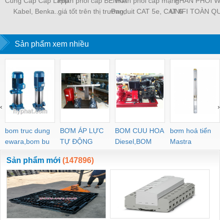
Cung Cấp Cáp Lapp
Phân phối cáp BENKA
Phân phối cáp mạng
PHÂN PHỐI W
Kabel, Benka...
giá tốt trên thị trường,
Panduit CAT 5e, CAT 6
UNIFI TOÀN Q
hàng chính hãng có
Chính Hãng
CHÍNH HÃNG, 
CO-CQ, giao hàng toàn
TỐT
Sản phẩm xem nhiều
quốc.
‹
›
bom truc dung
BƠM ÁP LỰC
BOM CUU HOA
bơm hoả tiển
ewara,bom bu
TỰ ĐỘNG
Diesel,BOM
Mastra
ewara
CHUA CHAY
Sản phẩm mới
(147896)