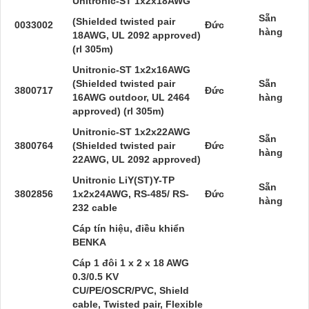
Unitronic-ST 1x2x18AWG
Sẵn
(Shielded twisted pair
0033002
Đức
hàng
18AWG, UL 2092 approved)
(rl 305m)
Unitronic-ST 1x2x16AWG
(Shielded twisted pair
Sẵn
3800717
Đức
16AWG outdoor, UL 2464
hàng
approved) (rl 305m)
Unitronic-ST 1x2x22AWG
Sẵn
3800764
(Shielded twisted pair
Đức
hàng
22AWG, UL 2092 approved)
Unitronic LiY(ST)Y-TP
Sẵn
3802856
1x2x24AWG, RS-485/ RS-
Đức
hàng
232 cable
Cáp tín hiệu, điều khiển
BENKA
Cáp 1 đôi 1 x 2 x 18 AWG
0.3/0.5 KV
CU/PE/OSCR/PVC, Shield
cable, Twisted pair, Flexible