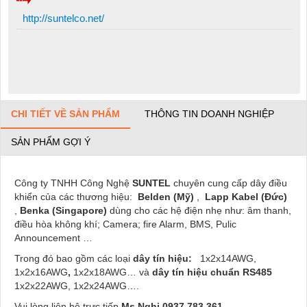
http://suntelco.net/
CHI TIẾT VỀ SẢN PHẨM
THÔNG TIN DOANH NGHIỆP
SẢN PHẨM GỢI Ý
Công ty TNHH Công Nghệ
SUNTEL
chuyên
cung
cấp dây điều
khiển của các thương hiệu:
Belden (Mỹ)
,
Lapp Kabel (Đức)
,
Benka (Singapore)
dùng
cho
các hệ điện nhẹ như: âm
thanh
,
điều hòa không khí; Camera; fire Alarm, BMS,
Pulic
Announcement …
Trong đó bao gồm các loại
dây tín hiệu:
1x2x14AWG,
1x2x16AWG
,
1x2x18AWG… và
dây tín hiệu chuẩn RS485
1x2x22AWG, 1x2x24AWG….
Vui lòng liên hệ trực tiếp
Ms.Nghi 0937.783.361 –