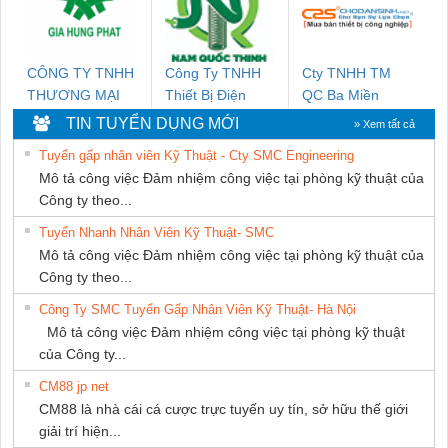
CÔNG TY TNHH
Công Ty TNHH
Cty TNHH TM
THƯƠNG MẠI
Thiết Bị Điện
QC Ba Miền
DỊCH VỤ KỸ
Nam Quốc Thịnh
TIN TUYỂN DỤNG MỚI
» Xem tất cả
THUẬT ĐIỆN CƠ
Tuyển gấp nhân viên Kỹ Thuật - Cty SMC Engineering
GIA HƯNG PHÁT
Mô tả công việc Đảm nhiệm công việc tại phòng kỹ thuật của
Công ty theo...
Tuyển Nhanh Nhân Viên Kỹ Thuật- SMC
Mô tả công việc Đảm nhiệm công việc tại phòng kỹ thuật của
Công ty theo...
Công Ty SMC Tuyển Gấp Nhân Viên Kỹ Thuật- Hà Nội
Mô tả công việc Đảm nhiệm công việc tại phòng kỹ thuật
của Công ty...
CM88 jp net
CM88 là nhà cái cá cược trực tuyến uy tín, sở hữu thế giới
giải trí hiện...