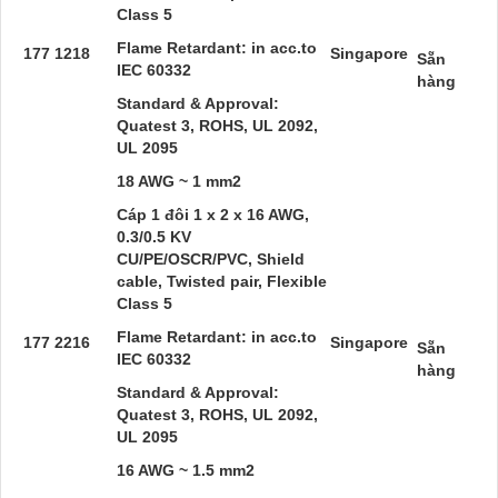
Class 5
Flame Retardant: in acc.to
177 1218
Singapore
Sẵn
IEC 60332
hàng
Standard & Approval:
Quatest 3, ROHS, UL 2092,
UL 2095
18 AWG ~ 1 mm2
Cáp 1 đôi 1 x 2 x 16 AWG,
0.3/0.5 KV
CU/PE/OSCR/PVC, Shield
cable, Twisted pair, Flexible
Class 5
Flame Retardant: in acc.to
177 2216
Singapore
Sẵn
IEC 60332
hàng
Standard & Approval:
Quatest 3, ROHS, UL 2092,
UL 2095
16 AWG ~ 1.5 mm2