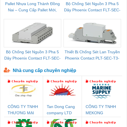
Pallet Nhựa Long Thành Đồng
Bộ Chống Sét Nguồn 3 Pha 5
Nai – Cung Cấp Pallet Mới,
Dây Phoenix Contact FLT-SEC-
C
Pallet Cũ Giá Tốt
P-T1-3S-264/50-FM - 2909589
Bộ Chống Sét Nguồn 3 Pha 5
Thiết Bị Chống Sét Lan Truyền
B
Dây Phoenix Contact FLT-SEC-
Phoenix Contact PLT-SEC-T3-
P-T1-3S-440/35-FM - 2908264
230-FM-PT - 2907928
Nhà cung cấp chuyên nghiệp
CÔNG TY TNHH
Tan Dong Cang
CÔNG TY TNHH
THƯƠNG MẠI
company LTD
MEKONG
THIÊN ÂN VIỆT
MARINE
NAM
SUPPLY