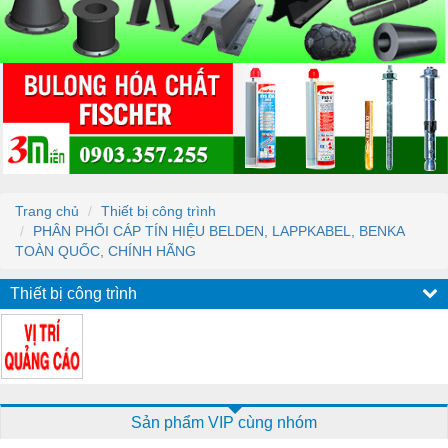
Trang chủ
Thiết bị công trình
PHÂN PHỐI CÁP TÍN HIỆU BELDEN, LAPPKABEL, BENKA
TOÀN QUỐC, CHÍNH HÃNG
Thiết bị công trình
Sản phẩm VIP cùng nhóm