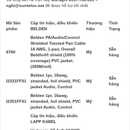
nghi@suntelco.net
để được hỗ trợ tốt nhất
Mã Sản
Cáp tín hiệu, điều khiển
Thương
Tình
phẩm
BELDEN
hiệu
Trạng
Belden PA/Audio/Control
Shielded Twisted Pair Cable
18 AWG, 1-pair, Overall
Sẵn
8760
Mỹ
Beldfoil® shield (100%
hàng
coverage) PVC jacket.
(305M/roll)
Belden 1pr, 18awg,
Sẵn
I2331FF01
stranded, foil shield, PVC
Mỹ
hàng
jacket Audio, Control
Belden 1pr, 16awg,
Sẵn
I2351FF01
stranded, foil shield, PVC
Mỹ
hàng
jacket Audio, Control
Cáp tín hiệu, điều khiển
LAPP KABEL