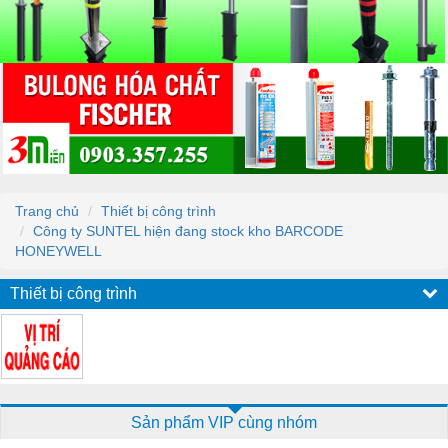
Trang chủ
Thiết bị công trình
Công ty SUNTEL hiện đang stock kho BARCODE
HONEYWELL
Thiết bị công trình
Sản phẩm VIP cùng nhóm