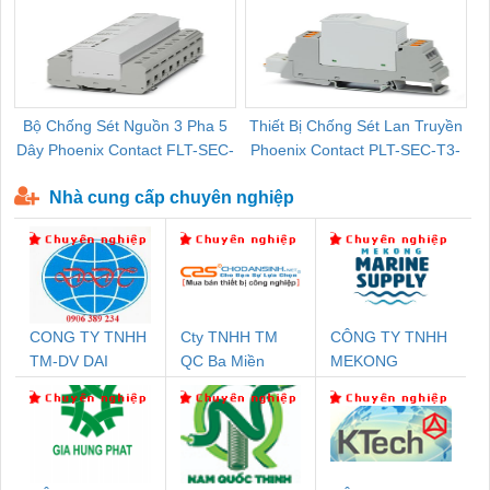
Bộ Chống Sét Nguồn 3 Pha 5
Thiết Bị Chống Sét Lan Truyền
B
Dây Phoenix Contact FLT-SEC-
Phoenix Contact PLT-SEC-T3-
P-T1-3S-440/35-FM - 2908264
230-FM-PT - 2907928
Nhà cung cấp chuyên nghiệp
CONG TY TNHH
Cty TNHH TM
CÔNG TY TNHH
TM-DV DAI
QC Ba Miền
MEKONG
DONG THANH
MARINE
SUPPLY