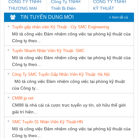
CÔNG TY TNHH
Công Ty TNHH
CÔNG TY TNHH
THƯƠNG MẠI
Thiết Bị Điện
KỸ THUẬT
DỊCH VỤ KỸ
Nam Quốc Thịnh
KTECH VIỆT
TIN TUYỂN DỤNG MỚI
» Xem tất cả
THUẬT ĐIỆN CƠ
NAM
Tuyển gấp nhân viên Kỹ Thuật - Cty SMC Engineering
GIA HƯNG PHÁT
Mô tả công việc Đảm nhiệm công việc tại phòng kỹ thuật của
Công ty theo...
Tuyển Nhanh Nhân Viên Kỹ Thuật- SMC
Mô tả công việc Đảm nhiệm công việc tại phòng kỹ thuật của
Công ty theo...
Công Ty SMC Tuyển Gấp Nhân Viên Kỹ Thuật- Hà Nội
Mô tả công việc Đảm nhiệm công việc tại phòng kỹ thuật
của Công ty...
CM88 jp net
CM88 là nhà cái cá cược trực tuyến uy tín, sở hữu thế giới
giải trí hiện...
SMC Tuyển 01 Nhân Viên Kỹ Thuật-HN
Mô tả công việc Đảm nhiệm công việc tại phòng kỹ thuật của
Công ty theo...