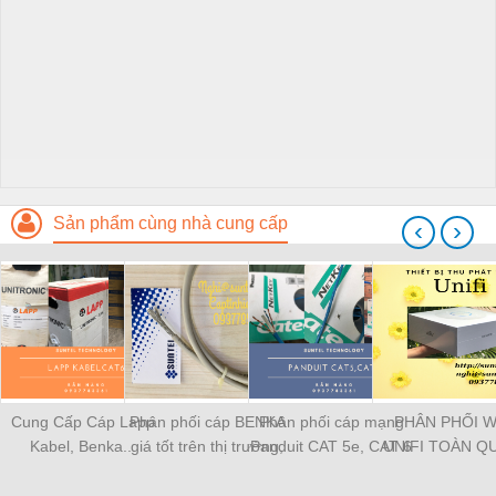
Sản phẩm cùng nhà cung cấp
‹
›
Cung Cấp Cáp Lapp
Phân phối cáp BENKA
Phân phối cáp mạng
PHÂN PHỐI W
Kabel, Benka...
giá tốt trên thị trường,
Panduit CAT 5e, CAT 6
UNIFI TOÀN Q
hàng chính hãng có
Chính Hãng
CHÍNH HÃNG, 
CO-CQ, giao hàng toàn
TỐT