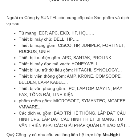
Ngoài ra Công ty SUNTEL còn cung cấp các Sản phẩm và dịch
vụ sau:
Tủ mạng: ECP, APC, EKO, HP, HQ……
Thiết bị máy chủ: DELL, HP…..
Thiết bị mạng gồm: CISCO, HP, JUNIPER, FORTINET,
RUCKUS, UNIFI…
Thiết bị lưu điện gồm: APC, SANTAK, PROLINK…
Thiết bị máy đọc mã vạch: HONEYWELL…
Thiết bị lưu trữ dữ liệu gồm: HITACHI, SYNOLOGY…
Thiết bị viễn thông gồm: AMP, KRONE, COMSCOPE,
BELDEN, LAPP KABEL…
Thiết bị văn phòng gồm: PC, LAPTOP, MÁY IN, MÁY
FAX, TỔNG ĐÀI, LINH KIỆN…
phầm mềm gồm: MICROSOFT, SYMANTEC, MCAFEE,
VMWARE…
Các dịch vụ gồm: BẢO TRÌ HỆ THỐNG, LẮP ĐẶT CẤU
HÌNH UPS, LẮP ĐẶT CẤU HÌNH THIẾT BỊ MẠNG, TƯ
VẤN TRIỂN KHAI CÁC GIẢI PHÁP QUẢN LÝ BẢO MẬT…
Quý Công ty có nhu cầu vui lòng liên hệ trực tiếp
Ms.Nghi