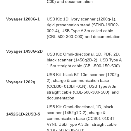
C00) and documentation
Voyager 1200G-1
USB Kit: 1D, ivory scanner (1200g-1),
rigid presentation stand (STND-19R02-
002-4), USB Type A 3m coiled cable
(CBL-500-300-C00) and documentation
Voyager 1450G-2D
USB Kit: Omni-directional, 1D, PDF, 2D,
black scanner (1450g2D-2), USB Type A
1.5m straight cable (CBL-500-150-S00)
USB Kit: black BT 10m scanner (1202g-
2), charge & communication base
Voyager 1202g
(CCB00- 010BT-01N), USB Type A 3m
straight cable (CBL-500-300-S00), and
documentation
USB Kit: Omni-directional, 1D, black
scanner (1452g1D-2), charge &
1452G1D-2USB-5
communication base (CCB01-010BT-
V7N), USB Type A 3.0m straight cable
(CBL- 500-300-S00)