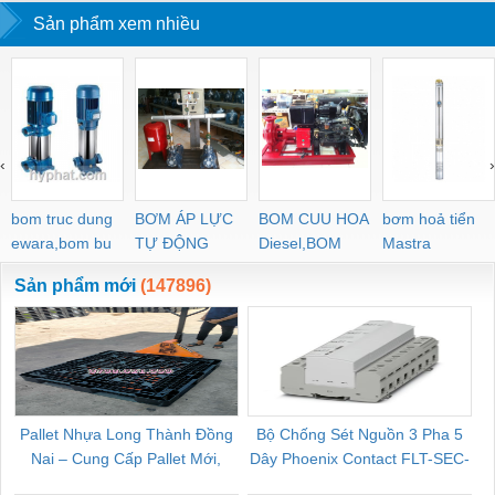
Sản phẩm xem nhiều
quốc.
‹
›
bom truc dung
BƠM ÁP LỰC
BOM CUU HOA
bơm hoả tiển
ewara,bom bu
TỰ ĐỘNG
Diesel,BOM
Mastra
ewara
CHUA CHAY
Sản phẩm mới
(147896)
Pallet Nhựa Long Thành Đồng
Bộ Chống Sét Nguồn 3 Pha 5
Nai – Cung Cấp Pallet Mới,
Dây Phoenix Contact FLT-SEC-
C
Pallet Cũ Giá Tốt
P-T1-3S-264/50-FM - 2909589