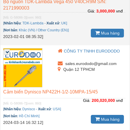
Bộ nguồn TDK-Lambda Vega 450 V40CR9M S/N:
2171990003
Giá:
3,000,000
vnđ
[Mã: G-58086-3]
[xem: 960]
[
Nhãn hiệu
:
TDK-Lambda
-
Xuất xứ
:
UK]
[
Nơi bán
:
Khác (VN) / Other Country (EN)]
Mua hàng
2023-02-01 08:35:32]
CÔNG TY TNHH EURODODO
sales.eurododo@gmail.com
Quận 12 TPHCM
Cảm biến Dynisco NP422H-1/2-10MPA-15/45
Giá:
200,020,000
vnđ
[Mã: G-58086-7]
[xem: 860]
[
Nhãn hiệu
:
Dynisco
-
Xuất xứ
:
USA]
[
Nơi bán
:
Hồ Chí Minh]
Mua hàng
2024-03-14 16:32:12]