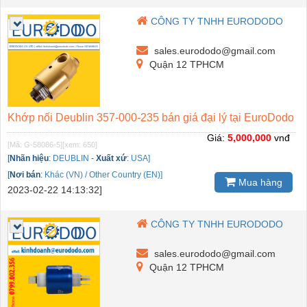
CÔNG TY TNHH EURODODO
sales.eurododo@gmail.com
Quận 12 TPHCM
Khớp nối Deublin 357-000-235 bán giá đại lý tại EuroDodo
Giá:
5,000,000
vnđ
[Mã: G-58086-5]
[xem: 650]
[
Nhãn hiệu
:
DEUBLIN
-
Xuất xứ
:
USA]
[
Nơi bán
:
Khác (VN) / Other Country (EN)]
Mua hàng
2023-02-22 14:13:32]
CÔNG TY TNHH EURODODO
sales.eurododo@gmail.com
Quận 12 TPHCM