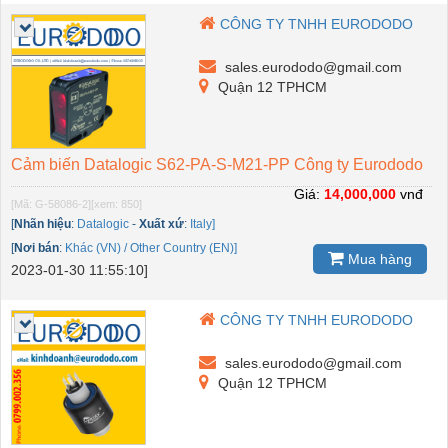
CÔNG TY TNHH EURODODO
sales.eurododo@gmail.com
Quận 12 TPHCM
Cảm biến Datalogic S62-PA-S-M21-PP Công ty Eurododo
Giá:
14,000,000
vnđ
[Mã: G-58086-2]
[xem: 850]
[
Nhãn hiệu
:
Datalogic
-
Xuất xứ
:
Italy]
[
Nơi bán
:
Khác (VN) / Other Country (EN)]
Mua hàng
2023-01-30 11:55:10]
CÔNG TY TNHH EURODODO
sales.eurododo@gmail.com
Quận 12 TPHCM