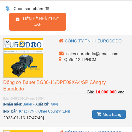
Chọn sản phẩm để
LIÊN HỆ NHÀ CUNG
CẤP
CÔNG TY TNHH EURODODO
sales.eurododo@gmail.com
Quận 12 TPHCM
Động cơ Bauer BG30-11/DPE09XA4/SP Công ty
Eurododo
Giá:
14,000,000
vnđ
[Mã: G-58086-1]
[xem: 1809]
[
Nhãn hiệu
:
Bauer
-
Xuất xứ
:
Italy]
[
Nơi bán
:
Khác (VN) / Other Country (EN)]
Mua hàng
2023-01-16 17:47:49]