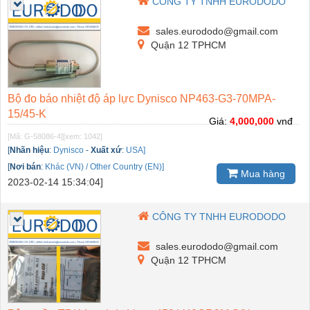
CÔNG TY TNHH EURODODO
sales.eurododo@gmail.com
Quận 12 TPHCM
Bộ đo báo nhiệt độ áp lực Dynisco NP463-G3-70MPA-
15/45-K
Giá:
4,000,000
vnđ
[Mã: G-58086-4]
[xem: 1042]
[
Nhãn hiệu
:
Dynisco
-
Xuất xứ
:
USA]
[
Nơi bán
:
Khác (VN) / Other Country (EN)]
Mua hàng
2023-02-14 15:34:04]
CÔNG TY TNHH EURODODO
sales.eurododo@gmail.com
Quận 12 TPHCM