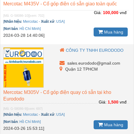
Mercotac M435V - Cổ góp điện có sẵn giao toàn quốc
Giá:
100,000
vnđ
[Mã: G-58086-10]
[xem: 702]
[
Nhãn hiệu
:
Mercotac
-
Xuất xứ
:
USA]
[
Nơi bán
:
Hồ Chí Minh]
Mua hàng
2024-03-28 14:40:06]
CÔNG TY TNHH EURODODO
sales.eurododo@gmail.com
Quận 12 TPHCM
Mercotac M305V - Cổ góp điện quay có sẵn tại kho
Eurododo
Giá:
1,500
vnđ
[Mã: G-58086-9]
[xem: 697]
[
Nhãn hiệu
:
Mercotac
-
Xuất xứ
:
USA]
[
Nơi bán
:
Hồ Chí Minh]
Mua hàng
2024-03-26 15:53:11]