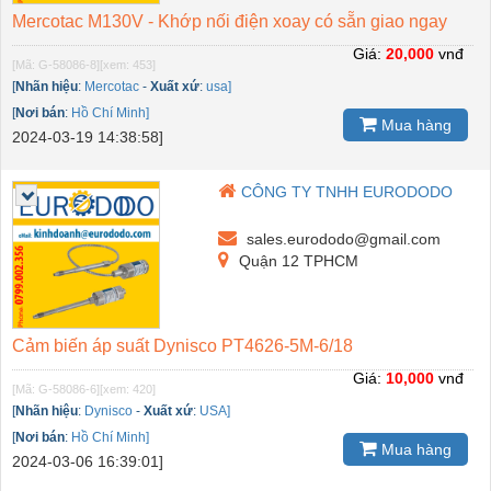
Mercotac M130V - Khớp nối điện xoay có sẵn giao ngay
Giá:
20,000
vnđ
[Mã: G-58086-8]
[xem: 453]
[
Nhãn hiệu
:
Mercotac
-
Xuất xứ
:
usa]
[
Nơi bán
:
Hồ Chí Minh]
Mua hàng
2024-03-19 14:38:58]
CÔNG TY TNHH EURODODO
sales.eurododo@gmail.com
Quận 12 TPHCM
Cảm biến áp suất Dynisco PT4626-5M-6/18
Giá:
10,000
vnđ
[Mã: G-58086-6]
[xem: 420]
[
Nhãn hiệu
:
Dynisco
-
Xuất xứ
:
USA]
[
Nơi bán
:
Hồ Chí Minh]
Mua hàng
2024-03-06 16:39:01]