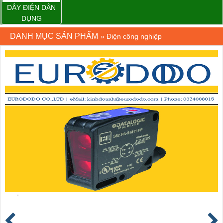
DÂY ĐIỆN DÂN
DỤNG
DANH MỤC SẢN PHẨM
»
Điện công nghiệp