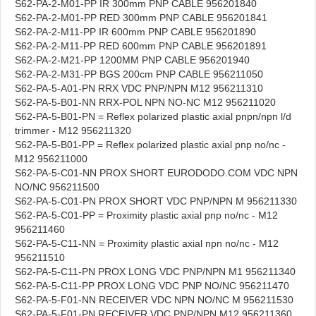
S62-PA-2-M01-PP IR 300mm PNP CABLE 956201840
S62-PA-2-M01-PP RED 300mm PNP CABLE 956201841
S62-PA-2-M11-PP IR 600mm PNP CABLE 956201890
S62-PA-2-M11-PP RED 600mm PNP CABLE 956201891
S62-PA-2-M21-PP 1200MM PNP CABLE 956201940
S62-PA-2-M31-PP BGS 200cm PNP CABLE 956211050
S62-PA-5-A01-PN RRX VDC PNP/NPN M12 956211310
S62-PA-5-B01-NN RRX-POL NPN NO-NC M12 956211020
S62-PA-5-B01-PN = Reflex polarized plastic axial pnpn/npn l/d
trimmer - M12 956211320
S62-PA-5-B01-PP = Reflex polarized plastic axial pnp no/nc -
M12 956211000
S62-PA-5-C01-NN PROX SHORT EURODODO.COM VDC NPN
NO/NC 956211500
S62-PA-5-C01-PN PROX SHORT VDC PNP/NPN M 956211330
S62-PA-5-C01-PP = Proximity plastic axial pnp no/nc - M12
956211460
S62-PA-5-C11-NN = Proximity plastic axial npn no/nc - M12
956211510
S62-PA-5-C11-PN PROX LONG VDC PNP/NPN M1 956211340
S62-PA-5-C11-PP PROX LONG VDC PNP NO/NC 956211470
S62-PA-5-F01-NN RECEIVER VDC NPN NO/NC M 956211530
S62-PA-5-F01-PN RECEIVER VDC PNP/NPN M12 956211360