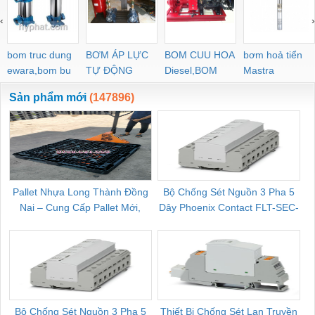
‹
›
bom truc dung
BƠM ÁP LỰC
BOM CUU HOA
bơm hoả tiển
ewara,bom bu
TỰ ĐỘNG
Diesel,BOM
Mastra
ewara
CHUA CHAY
Sản phẩm mới
(147896)
Pallet Nhựa Long Thành Đồng
Bộ Chống Sét Nguồn 3 Pha 5
Nai – Cung Cấp Pallet Mới,
Dây Phoenix Contact FLT-SEC-
C
Pallet Cũ Giá Tốt
P-T1-3S-264/50-FM - 2909589
Bộ Chống Sét Nguồn 3 Pha 5
Thiết Bị Chống Sét Lan Truyền
B