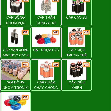
CÁP ĐỒNG
CÁP TRẦN
CÁP CAO SU
NHÔM BỌC
DÙNG CHO
ĐƯỜNG DÂY
TẢI ĐIỆN TRÊN
KHÔNG
CÁP VẶN XOẮN
HẠT NHỰA PVC
CÁP ĐIỆN
ABC BỌC CÁCH
TRUNG THẾ
ĐIỆN XLPE
SỢI ĐỒNG
CÁP CHẬM
CÁP ĐIỀU
NHÔM TRÒN KĨ
CHÁY, CHỐNG
KHIỂN
THUẬT ĐIỆN
CHÁY