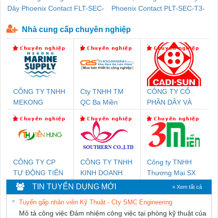
Dây Phoenix Contact FLT-SEC-
Phoenix Contact PLT-SEC-T3-
P-T1-3S-440/35-FM - 2908264
230-FM-PT - 2907928
Nhà cung cấp chuyên nghiệp
CÔNG TY TNHH
Cty TNHH TM
CÔNG TY CỔ
MEKONG
QC Ba Miền
PHẦN DÂY VÀ
MARINE SUPPLY
CÁP ĐIỆN
THƯỢNG ĐÌNH
CÔNG TY CP
CÔNG TY TNHH
Công ty TNHH
TỰ ĐỘNG TIẾN
KINH DOANH
Thương Mại SX
HƯNG
DỊCH VỤ XNK
Ba Miền
TIN TUYỂN DỤNG MỚI
» Xem tất cả
PHƯƠNG NAM
Tuyển gấp nhân viên Kỹ Thuật - Cty SMC Engineering
Mô tả công việc Đảm nhiệm công việc tại phòng kỹ thuật của