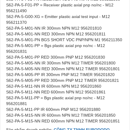
S62-PA-5-F01-PP = Receiver plastic axial pnp no/nc - M12
956211490
S62-PA-5-G00-XG = Emitter plastic axial test input - M12
956211370
S62-PA-5-M01-NN IR 300mm NPN M12 956201810
S62-PA-5-M01-NN RED 300mm NPN M12 956201811
S62-PA-5-M01-PN BGS SHORT VDC PNP/NPN M1 956211350
S62-PA-5-M01-PP = Bgs plastic axial pnp no/nc - M12
956201831
S62-PA-5-M01-PP RED 300mm PNP M12 956201830
S62-PA-5-M05-NN IR 300mm NPN M12 TIMER 956201800
S62-PA-5-M05-NN RED 300mm NPN M12 TIMER 956201801
S62-PA-5-M05-PP IR 300mm PNP M12 TIMER 956201820
S62-PA-5-M05-PP RED 300mm PNP M12 TIMER 956201821
S62-PA-5-M11-NN IR 600mm NPN M12 956201860
S62-PA-5-M11-NN RED 600mm NPN M12 956201861
S62-PA-5-M11-PP = Bgs plastic axial pnp no/nc - M12
956201881
S62-PA-5-M11-PP IR 600mm PNP M12 956201880
S62-PA-5-M15-NN IR 600mm NPN M12 TIMER 956201850
S62-PA-5-M15-NN RED 600mm NPN M12 TIMER 956201851
Sản phẩm doanh nghiệp:
CÔNG TY TNHH EURODODO