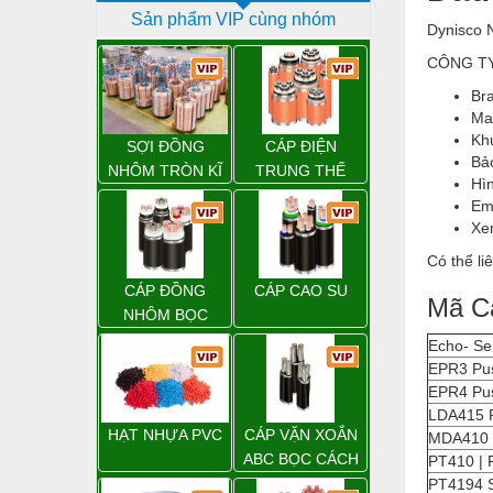
Sản phẩm VIP cùng nhóm
Dịch vụ - Thi công
Dynisco 
Điện công nghiệp
CÔNG TY 
Br
Điện gia dụng
Ma
Kh
Điện Lạnh
SỢI ĐỒNG
CÁP ĐIỆN
Bả
NHÔM TRÒN KĨ
TRUNG THẾ
Đóng tàu Thiết bị
Hì
THUẬT ĐIỆN
Em
Đúc chính xác Thiết bị
Xem
Dụng cụ cầm tay
Có thể li
CÁP ĐỒNG
CÁP CAO SU
Dụng cụ cắt gọt
Mã Cả
NHÔM BỌC
Dụng cụ điện
Echo- Ser
EPR3 Pu
Dụng cụ đo
EPR4 Pu
LDA415 P
Gỗ - Trang thiết bị
HẠT NHỰA PVC
CÁP VẶN XOẮN
MDA410 
Hàn cắt - Thiết bị
ABC BỌC CÁCH
PT410 | P
ĐIỆN XLPE
PT4194 S