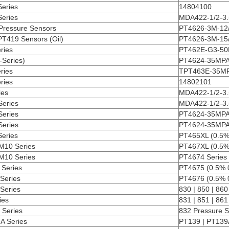
eries
14804100
eries
MDA422-1/2-3.
ressure Sensors
PT4626-3M-12
PT419 Sensors (Oil)
PT4626-3M-15
ries
PT462E-G3-50
-Series)
PT4624-35MPA
ries
TPT463E-35MP
ries
14802101
ies
MDA422-1/2-3.
eries
MDA422-1/2-3.
eries
PT4624-35MPA
eries
PT4624-35MPA
eries
PT465XL (0.5%
M10 Series
PT467XL (0.5%
M10 Series
PT4674 Series
Series
PT4675 (0.5% 0
Series
PT4676 (0.5% 0
Series
830 | 850 | 860
ies
831 | 851 | 86
 Series
832 Pressure 
A Series
PT139 | PT139