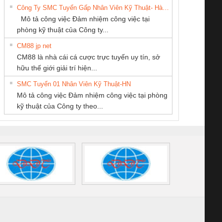
6960 – PSR-
TRANSCLINIC 16I+
TRANSCLINIC 16I+
BAS 
Công Ty SMC Tuyển Gấp Nhân Viên Kỹ Thuật- Hà Nội
SCP-
1K5 L (2433950000)
(2008130000)
(28
Mô tả công việc Đảm nhiệm công việc tại
/FSP/2X1/1X2
phòng kỹ thuật của Công ty...
CM88 jp net
CÔNG TY TNHH
CÔNG TY TNHH
CONG TY TNHH
CM88 là nhà cái cá cược trực tuyến uy tín, sở
THƯƠNG MẠI
KINH DOANH
TM-DV DAI DONG
iám sát chuỗi
Bộ chỉnh lưu nguồn
Nẹp nhôm chống
Bộ c
hữu thế giới giải trí hiện...
DỊCH VỤ KỸ
DỊCH VỤ XNK
THANH
tấm pin
điện TRANSCLINIC
trơn Đà Nẵng
giám 
THUẬT ĐIỆN CƠ
PHƯƠNG NAM
SMC Tuyển 01 Nhân Viên Kỹ Thuật-HN
SCLINIC 16I+
BKE 1K5.4
Sola
GIA HƯNG PHÁT
Mô tả công việc Đảm nhiệm công việc tại phòng
 (2502520000)
(7791400879)2. Giá
TRAN
kỹ thuật của Công ty theo...
1K5.4