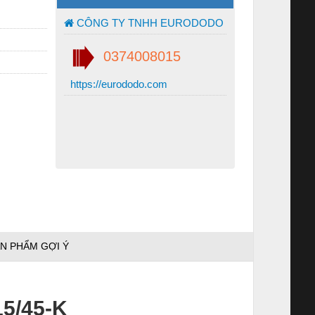
CÔNG TY TNHH EURODODO
0374008015
https://eurododo.com
N PHẨM GỢI Ý
5/45-K