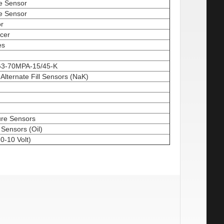
e Sensor
e Sensor
r
cer
es
3-70MPA-15/45-K
Alternate Fill Sensors (NaK)
re Sensors
Sensors (Oil)
-10 Volt)