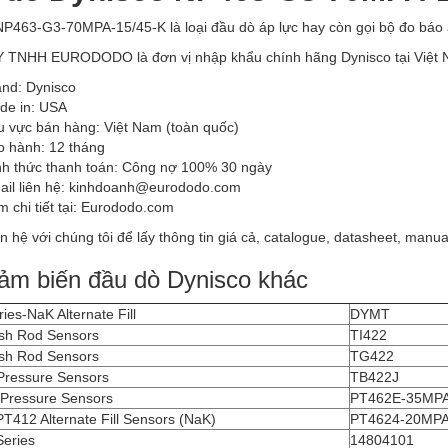
NP463-G3-70MPA-15/45-K là loại đầu dò áp lực hay còn gọi bộ đo báo 
TNHH EURODODO là đơn vị nhập khẩu chính hãng Dynisco tại Việt
and: Dynisco
de in: USA
u vực bán hàng: Việt Nam (toàn quốc)
o hành: 12 tháng
nh thức thanh toán: Công nợ 100% 30 ngày
ail liên hệ: kinhdoanh@eurododo.com
 chi tiết tại: Eurododo.com
ên hệ với chúng tôi để lấy thông tin giá cả, catalogue, datasheet, manual
m biến đầu dò Dynisco khác
ies-NaK Alternate Fill
DYMT
sh Rod Sensors
TI422
sh Rod Sensors
TG422
ressure Sensors
TB422J
Pressure Sensors
PT462E-35MPA
T412 Alternate Fill Sensors (NaK)
PT4624-20MPA
eries
14804101