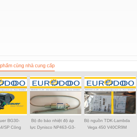
phẩm cùng nhà cung cấp
uer BG30-
Bộ đo báo nhiệt độ áp
Bộ nguồn TDK-Lambda
4/SP Công
lực Dynisco NP463-G3-
Vega 450 V40CR9M
ododo
70MPA-15/45-K
S/N: 2171990003