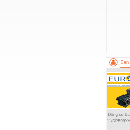
Thiết bị làm sạch
Thiết bị sơn - Sơn
Thiết bị nhà bếp
Thiết bị nhiệt
Thiêt bị PCCC
Thiết bị truyền động
Sản 
Thiết bị văn phòng
Thiết bị viễn thông
Thủy lực-Thiết bị
Thủy sản - Trang thiết bị
Tự động hoá
Động cơ Ba
Van - Co các loại
11/DPE09XA
ty Eur
Vật liệu mài mòn