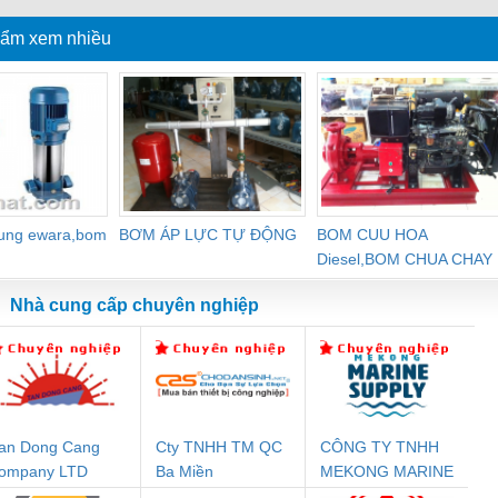
ẩm xem nhiều
dung ewara,bom
BƠM ÁP LỰC TỰ ĐỘNG
BOM CUU HOA
Diesel,BOM CHUA CHAY
Nhà cung cấp chuyên nghiệp
an Dong Cang
Cty TNHH TM QC
CÔNG TY TNHH
Đệm An Toàn
Rơ Le An Toàn
Bộ Lặp Tín Hiệu
Rơ
ompany LTD
Ba Miền
MEKONG MARINE
nix Contact
Phoenix Contact
PROFIBUS Phoenix
Pho
SUPPLY