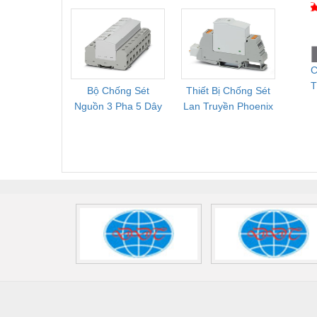
Cung Cấp Pallet
Phoenix Contact
PSR-
Mới, Pallet Cũ Giá
FLT-SEC-P-T1-3S-
1NC-
Tốt
264/50-FM -
2
2909589
C
T
Bộ Chống Sét
Thiết Bị Chống Sét
Bộ L
N
Nguồn 3 Pha 5 Dây
Lan Truyền Phoenix
Công
S
Phoenix Contact
Contact PLT-SEC-
Phoe
FLT-SEC-P-T1-3S-
T3-230-FM-PT -
QU
440/35-FM -
2907928
UPS/23
2908264
-