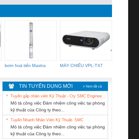
›
bơm hoả tiển Mastra
MÁY CHIẾU VPL-TX7
BOM DINH
WHITE
TIN TUYỂN DỤNG MỚI
» Xem tất cả
Tuyển gấp nhân viên Kỹ Thuật - Cty SMC Engineering
Mô tả công việc Đảm nhiệm công việc tại phòng
kỹ thuật của Công ty theo...
Tuyển Nhanh Nhân Viên Kỹ Thuật- SMC
CÔNG TY CP TỰ
Công ty TNHH
CÔNG TY CỔ
 Le An Toàn
Bộ giám sát chuỗi
Bộ giám sát dòng
Bộ ng
Mô tả công việc Đảm nhiệm công việc tại phòng
ĐỘNG TIẾN
Thương Mại SX
PHẦN TỰ ĐỘNG
enix Contact
tấm pin
điện chuỗi
ray W
kỹ thuật của Công ty theo...
HƯNG
Ba Miền
TIẾN HƯNG