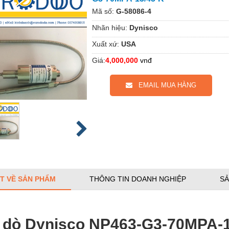
Mã số:
G-58086-4
Nhãn hiệu:
Dynisco
Xuất xứ:
USA
Giá:
4,000,000
vnđ
EMAIL MUA HÀNG
ẾT VỀ SẢN PHẨM
THÔNG TIN DOANH NGHIỆP
SẢ
 dò Dynisco NP463-G3-70MPA-1