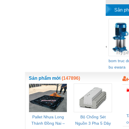
Vật liệu xây dựng
Sản ph
Vòng bi - Bạc đạn
Xe hơi - Phụ tùng
Xe máy - Phụ tùng
‹
Xe tải - phụ tùng
Y khoa - Trang thiết bị
bom truc 
bu ewara
Sản phẩm mới
(147896)
T
Pallet Nhựa Long
Bộ Chống Sét
Rơ Le 
c
Thành Đồng Nai –
Nguồn 3 Pha 5 Dây
Phoe