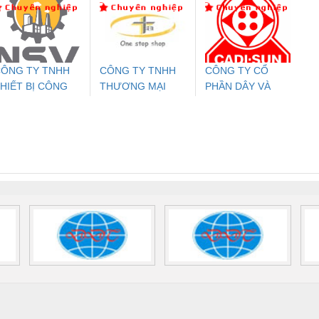
PC20-1NO-
PSR-SCP-
Contact PSI-REP-
298
24DC-SP -
24UC/ESL4/3X1/1X2/B
PROFIBUS/12MB -
700578
- 2981059
2708863
24DC
ÔNG TY TNHH
CÔNG TY TNHH
CÔNG TY CỔ
HIẾT BỊ CÔNG
THƯƠNG MẠI
PHẦN DÂY VÀ
ưu Điện AC
Mô-đun Ắc Quy UPS
Rơ Le An Toàn
Bộ g
GHIỆP NIHON
THIÊN ÂN VIỆT
CÁP ĐIỆN
 Suất Cao
Phoenix Contact
Phoenix Contact
ETSUBI VIỆT
NAM
THƯỢNG ĐÌNH
nix Contact
QUINT-HP-
2981059 – PSR-
TRAN
NAM
INT-HP-
BAT/PB/48DC/7.0AH/PT
SCP-
1K5 H
0AC/2.5KVA/PT
- 1133819
24UC/ESL4/3X1/1X2/B
 1136815