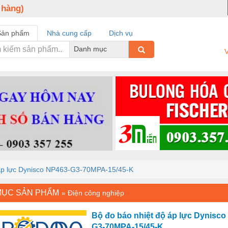
 hàng)
Sản phẩm
Nhà cung cấp
Dịch vụ
Danh mục
V
 áp lực Dynisco NP463-G3-70MPA-15/45-K
MỤC SẢN PHẨM
»
Điện công nghiệp
Bộ đo báo nhiệt độ áp lực Dynisco
G3-70MPA-15/45-K