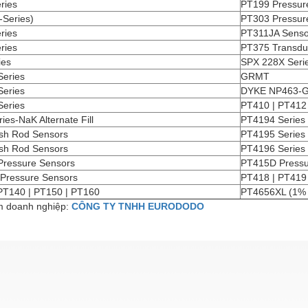
ries
PT199 Pressur
-Series)
PT303 Pressur
ries
PT311JA Senso
ries
PT375 Transdu
ies
SPX 228X Seri
eries
GRMT
eries
DYKE NP463-G
eries
PT410 | PT412 
ies-NaK Alternate Fill
PT4194 Series
sh Rod Sensors
PT4195 Series
sh Rod Sensors
PT4196 Series
ressure Sensors
PT415D Pressu
Pressure Sensors
PT418 | PT419 
PT140 | PT150 | PT160
PT4656XL (1% 0
 doanh nghiệp:
CÔNG TY TNHH EURODODO