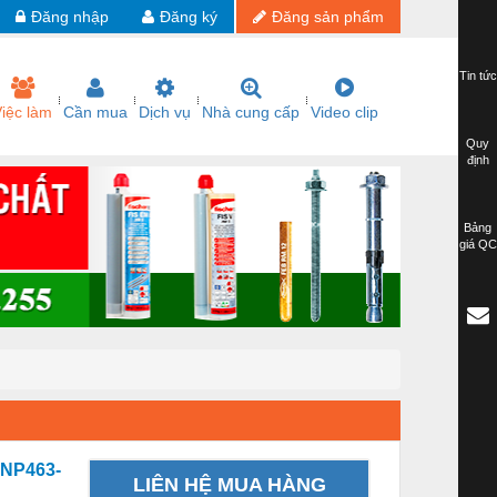
Đăng nhập
Đăng ký
Đăng sản phẩm
Tin tức
iệc làm
Cần mua
Dịch vụ
Nhà cung cấp
Video clip
Quy
định
Bảng
giá QC
 NP463-
LIÊN HỆ MUA HÀNG