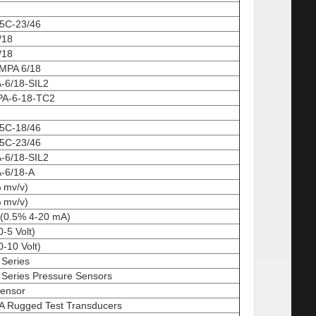
5C-23/46
/18
/18
MPA 6/18
-6/18-SIL2
A-6-18-TC2
5C-18/46
5C-23/46
-6/18-SIL2
-6/18-A
 mv/v)
 mv/v)
 (0.5% 4-20 mA)
-5 Volt)
-10 Volt)
 Series
1 Series Pressure Sensors
Sensor
A Rugged Test Transducers