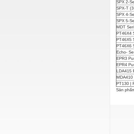
SPX 2-Se
Nước-Vật tư thiết bị
SPX-T (3
SPX 4-Se
Phốt cơ khí
SPX 5-Se
MDT Ser
Sắt, thép, inox các loại
PT46X4 S
PT46X5 S
Thí nghiệm-Trang thiết bị
PT46X6 S
Thiết bị chiếu sáng
Echo- Ser
EPR3 Pu
Thiết bị chống sét
EPR4 Pu
LDA415 P
Thiết bị an ninh
MDA410 
Thiết bị công nghiệp
PT130 | 
Sản phẩm
Thiết bị công trình
Thiết bị điện
Thiết bị giáo dục
Thiết bị khác