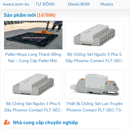
ewara,bom bu
TỰ ĐỘNG
Diesel,BOM
Mastra
ewara
CHUA CHAY
Sản phẩm mới
(147896)
Pallet Nhựa Long Thành Đồng
Bộ Chống Sét Nguồn 3 Pha 5
Nai – Cung Cấp Pallet Mới,
Dây Phoenix Contact FLT-SEC-
C
Pallet Cũ Giá Tốt
P-T1-3S-264/50-FM - 2909589
Bộ Chống Sét Nguồn 3 Pha 5
Thiết Bị Chống Sét Lan Truyền
B
Dây Phoenix Contact FLT-SEC-
Phoenix Contact PLT-SEC-T3-
P-T1-3S-440/35-FM - 2908264
230-FM-PT - 2907928
Nhà cung cấp chuyên nghiệp