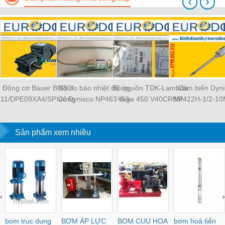
‹
›
Động cơ Bauer BG30-
Bộ đo báo nhiệt độ áp
Bộ nguồn TDK-Lambda
Cảm biến Dyni
11/DPE09XA4/SP Công
lực Dynisco NP463-G3-
Vega 450 V40CR9M
NP422H-1/2-10
ty Eurododo
70MPA-15/45-K
S/N: 2171990003
15/45
Sản phẩm xem nhiều
‹
›
bom truc dung
BƠM ÁP LỰC
BOM CUU HOA
bơm hoả tiển