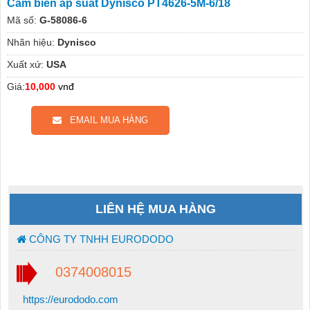
Cảm biến áp suất Dynisco PT4626-5M-6/18
Mã số:
G-58086-6
Nhãn hiệu:
Dynisco
Xuất xứ:
USA
Giá:
10,000
vnđ
EMAIL MUA HÀNG
LIÊN HỆ MUA HÀNG
CÔNG TY TNHH EURODODO
0374008015
https://eurododo.com