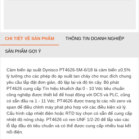
CHI TIẾT VỀ SẢN PHẨM
THÔNG TIN DOANH NGHIỆP
SẢN PHẨM GỢI Ý
Cảm biến áp suất Dynisco PT4626-5M-6/18 là cảm biến ±0,5%
lý tưởng cho các phép đo áp suất tan chảy cho mục đích chung
yêu cầu lắp đặt đơn giản, độ lặp lại và độ tin cậy. Bộ phát
PT4626 cung cấp Tín hiệu khuếch đại 0 - 10 Vdc tiêu chuẩn
công nghiệp được thiết kế để hoạt động với DCS và PLC, cũng
có sẵn đầu ra 1 - 11 Vdc. PT4626 được trang bị các nồi zero và
span để điều chỉnh máy phát phù hợp với các điều kiện xử lý.
Cấu hình cặp nhiệt điện hoặc RTD tùy chọn có sẵn để cung cấp
nhiệt độ nóng chảy. PT4626 có ren UNF 1/2-20 để lắp vào các
lỗ lắp đầu dò tiêu chuẩn và có thể được cung cấp nhiều loại kết
nối điện.