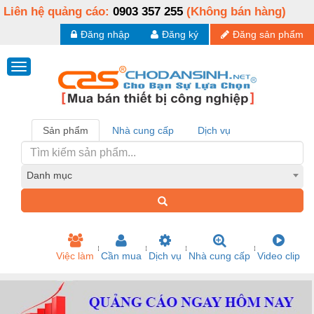
Liên hệ quảng cáo:
0903 357 255
(Không bán hàng)
Đăng nhập
Đăng ký
Đăng sản phẩm
Sản phẩm
Nhà cung cấp
Dịch vụ
Danh mục
Việc làm
Cần mua
Dịch vụ
Nhà cung cấp
Video clip