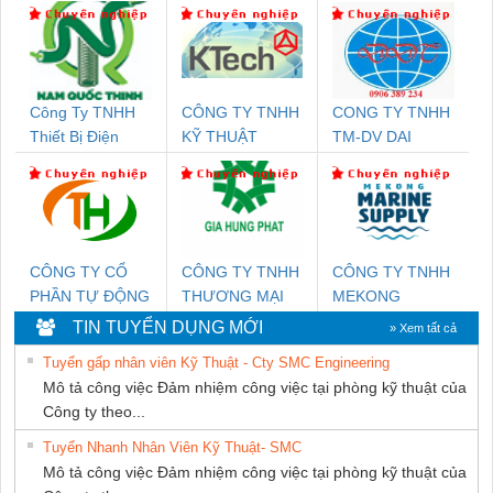
Công Ty TNHH
CÔNG TY TNHH
CONG TY TNHH
Thiết Bị Điện
KỸ THUẬT
TM-DV DAI
Nam Quốc Thịnh
KTECH VIỆT
DONG THANH
NAM
CÔNG TY CỔ
CÔNG TY TNHH
CÔNG TY TNHH
PHẦN TỰ ĐỘNG
THƯƠNG MẠI
MEKONG
TIẾN HƯNG
DỊCH VỤ KỸ
MARINE
TIN TUYỂN DỤNG MỚI
» Xem tất cả
THUẬT ĐIỆN CƠ
SUPPLY
Tuyển gấp nhân viên Kỹ Thuật - Cty SMC Engineering
GIA HƯNG
Mô tả công việc Đảm nhiệm công việc tại phòng kỹ thuật của
PHÁT
Công ty theo...
Tuyển Nhanh Nhân Viên Kỹ Thuật- SMC
Mô tả công việc Đảm nhiệm công việc tại phòng kỹ thuật của