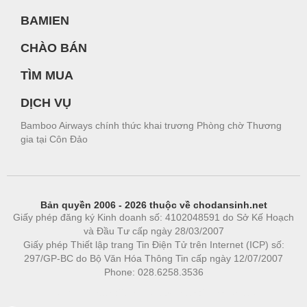
BAMIEN
CHÀO BÁN
TÌM MUA
DỊCH VỤ
Bamboo Airways chính thức khai trương Phòng chờ Thương
gia tại Côn Đảo
Bản quyền 2006 - 2026 thuộc về chodansinh.net
Giấy phép đăng ký Kinh doanh số: 4102048591 do Sở Kế Hoạch
và Đầu Tư cấp ngày 28/03/2007
Giấy phép Thiết lập trang Tin Điện Tử trên Internet (ICP) số:
297/GP-BC do Bộ Văn Hóa Thông Tin cấp ngày 12/07/2007
Phone: 028.6258.3536
Phòng trọ
|
https://bdsgroup.vn
https://kqxs123.com