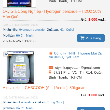
Bình Thạnh, TP.HCM
Oxy Già Công Nghiệp - Hydrogen peroxide – H2O2 50%
Hàn Quốc
Giá:
1,000
vnđ
[Mã: G-57118-35]
[xem: 1012]
[
Nhãn hiệu
:
Hydrogen peroxide
-
Xuất xứ
:
Hàn Quốc]
[
Nơi bán
:
Hồ Chí Minh]
Mua hàng
2024-07-26 10:48:33]
Công ty TNHH Thương Mại Dịch
Vụ XNK Quyết Tâm
ctyxnk.quyettam@gmail.com
87/21 Phan Văn Trị, P.14, Quận
Bình Thạnh, TP.HCM
Axit axetic – CH3COOH (Acid Acetic), 30kg/can
Giá:
1,000
vnđ
[Mã: G-57118-30]
[xem: 1002]
[
Nhãn hiệu
:
Axit axetic
-
Xuất xứ
:
Trung Quốc]
[
Nơi bán
:
Hồ Chí Minh]