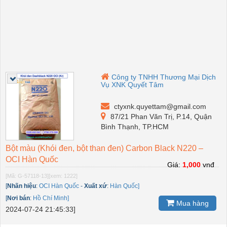
Công ty TNHH Thương Mại Dịch
Vụ XNK Quyết Tâm
ctyxnk.quyettam@gmail.com
87/21 Phan Văn Trị, P.14, Quận
Bình Thạnh, TP.HCM
Bột màu (Khói đen, bột than đen) Carbon Black N220 –
OCI Hàn Quốc
Giá:
1,000
vnđ
[Mã: G-57118-13]
[xem: 1222]
[
Nhãn hiệu
:
OCI Hàn Quốc
-
Xuất xứ
:
Hàn Quốc]
[
Nơi bán
:
Hồ Chí Minh]
Mua hàng
2024-07-24 21:45:33]