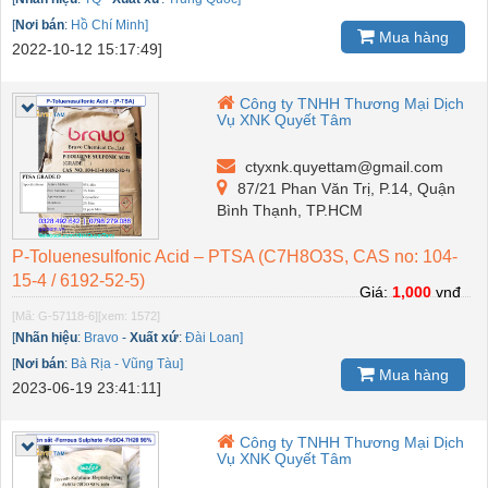
[
Nơi bán
:
Hồ Chí Minh]
Mua hàng
2022-10-12 15:17:49]
Công ty TNHH Thương Mại Dịch
Vụ XNK Quyết Tâm
ctyxnk.quyettam@gmail.com
87/21 Phan Văn Trị, P.14, Quận
Bình Thạnh, TP.HCM
P-Toluenesulfonic Acid – PTSA (C7H8O3S, CAS no: 104-
15-4 / 6192-52-5)
Giá:
1,000
vnđ
[Mã: G-57118-6]
[xem: 1572]
[
Nhãn hiệu
:
Bravo
-
Xuất xứ
:
Đài Loan]
[
Nơi bán
:
Bà Rịa - Vũng Tàu]
Mua hàng
2023-06-19 23:41:11]
Công ty TNHH Thương Mại Dịch
Vụ XNK Quyết Tâm