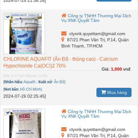
2024-07-25 21:38:16]
Công ty TNHH Thương Mại Dịch
Vụ XNK Quyết Tâm
ctyxnk.quyettam@gmail.com
87/21 Phan Văn Trị, P.14, Quận
Bình Thạnh, TP.HCM
CHLORINE AQUAFIT (Ấn Độ - thùng cao) - Calcium
Hypochloride Ca(OCl)2 70%
Giá:
1,000
vnđ
[Mã: G-57118-24]
[xem: 1034]
[
Nhãn hiệu
:
Aquafit
-
Xuất xứ
:
Ấn Độ]
[
Nơi bán
:
Hồ Chí Minh]
Mua hàng
2024-07-26 02:25:45]
Công ty TNHH Thương Mại Dịch
Vụ XNK Quyết Tâm
ctyxnk.quyettam@gmail.com
87/21 Phan Văn Trị, P.14, Quận