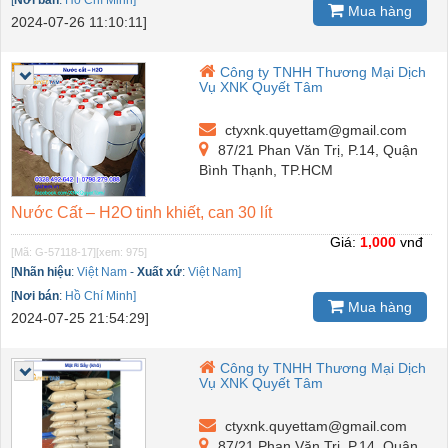
Mua hàng
2024-07-26 11:10:11]
Công ty TNHH Thương Mại Dịch
Vụ XNK Quyết Tâm
ctyxnk.quyettam@gmail.com
87/21 Phan Văn Trị, P.14, Quận
Bình Thạnh, TP.HCM
Nước Cất – H2O tinh khiết, can 30 lít
Giá:
1,000
vnđ
[Mã: G-57118-17]
[xem: 975]
[
Nhãn hiệu
:
Việt Nam
-
Xuất xứ
:
Việt Nam]
[
Nơi bán
:
Hồ Chí Minh]
Mua hàng
2024-07-25 21:54:29]
Công ty TNHH Thương Mại Dịch
Vụ XNK Quyết Tâm
ctyxnk.quyettam@gmail.com
87/21 Phan Văn Trị, P.14, Quận