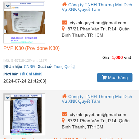
Công ty TNHH Thương Mại Dịch
Vụ XNK Quyết Tâm
ctyxnk.quyettam@gmail.com
87/21 Phan Văn Trị, P.14, Quận
Bình Thạnh, TP.HCM
PVP K30 (Povidone K30)
Giá:
1,000
vnđ
[Mã: G-57118-12]
[xem: 1187]
[
Nhãn hiệu
:
CNSG
-
Xuất xứ
:
Trung Quốc]
[
Nơi bán
:
Hồ Chí Minh]
Mua hàng
2024-07-24 21:42:03]
Công ty TNHH Thương Mại Dịch
Vụ XNK Quyết Tâm
ctyxnk.quyettam@gmail.com
87/21 Phan Văn Trị, P.14, Quận
Bình Thạnh, TP.HCM