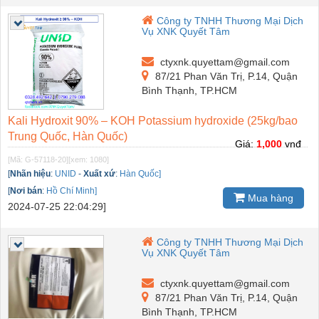
Công ty TNHH Thương Mại Dịch
Vụ XNK Quyết Tâm
ctyxnk.quyettam@gmail.com
87/21 Phan Văn Trị, P.14, Quận
Bình Thạnh, TP.HCM
Kali Hydroxit 90% – KOH Potassium hydroxide (25kg/bao
Trung Quốc, Hàn Quốc)
Giá:
1,000
vnđ
[Mã: G-57118-20]
[xem: 1080]
[
Nhãn hiệu
:
UNID
-
Xuất xứ
:
Hàn Quốc]
[
Nơi bán
:
Hồ Chí Minh]
Mua hàng
2024-07-25 22:04:29]
Công ty TNHH Thương Mại Dịch
Vụ XNK Quyết Tâm
ctyxnk.quyettam@gmail.com
87/21 Phan Văn Trị, P.14, Quận
Bình Thạnh, TP.HCM