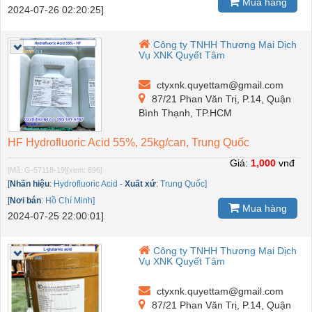
Mua hàng
2024-07-26 02:20:25]
Công ty TNHH Thương Mại Dịch
Vụ XNK Quyết Tâm
ctyxnk.quyettam@gmail.com
87/21 Phan Văn Trị, P.14, Quận
Bình Thạnh, TP.HCM
HF Hydrofluoric Acid 55%, 25kg/can, Trung Quốc
Giá:
1,000
vnđ
[Mã: G-57118-19]
[xem: 896]
[
Nhãn hiệu
:
Hydrofluoric Acid
-
Xuất xứ
:
Trung Quốc]
[
Nơi bán
:
Hồ Chí Minh]
Mua hàng
2024-07-25 22:00:01]
Công ty TNHH Thương Mại Dịch
Vụ XNK Quyết Tâm
ctyxnk.quyettam@gmail.com
87/21 Phan Văn Trị, P.14, Quận