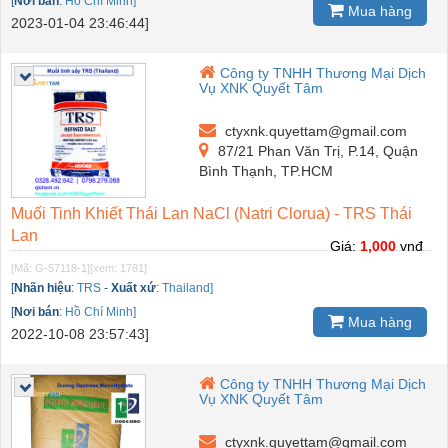
[
Nơi bán
:
Hồ Chí Minh]
Mua hàng
2023-01-04 23:46:44]
Công ty TNHH Thương Mại Dịch
Vụ XNK Quyết Tâm
ctyxnk.quyettam@gmail.com
87/21 Phan Văn Trị, P.14, Quận
Bình Thạnh, TP.HCM
Muối Tinh Khiết Thái Lan NaCl (Natri Clorua) - TRS Thái
Lan
Giá:
1,000
vnđ
[Mã: G-57118-1]
[xem: 1781]
[
Nhãn hiệu
:
TRS
-
Xuất xứ
:
Thailand]
[
Nơi bán
:
Hồ Chí Minh]
Mua hàng
2022-10-08 23:57:43]
Công ty TNHH Thương Mại Dịch
Vụ XNK Quyết Tâm
ctyxnk.quyettam@gmail.com