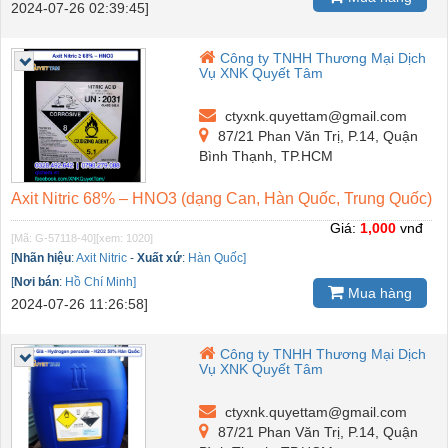
2024-07-26 02:39:45]
Công ty TNHH Thương Mại Dịch
Vụ XNK Quyết Tâm
ctyxnk.quyettam@gmail.com
87/21 Phan Văn Trị, P.14, Quận
Bình Thạnh, TP.HCM
Axit Nitric 68% – HNO3 (dạng Can, Hàn Quốc, Trung Quốc)
Giá:
1,000
vnđ
[Mã: G-57118-40]
[xem: 1020]
[
Nhãn hiệu
:
Axit Nitric
-
Xuất xứ
:
Hàn Quốc]
[
Nơi bán
:
Hồ Chí Minh]
Mua hàng
2024-07-26 11:26:58]
Công ty TNHH Thương Mại Dịch
Vụ XNK Quyết Tâm
ctyxnk.quyettam@gmail.com
87/21 Phan Văn Trị, P.14, Quận