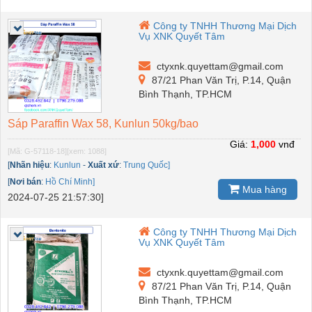
Công ty TNHH Thương Mại Dịch
Vụ XNK Quyết Tâm
ctyxnk.quyettam@gmail.com
87/21 Phan Văn Trị, P.14, Quận
Bình Thạnh, TP.HCM
Sáp Paraffin Wax 58, Kunlun 50kg/bao
Giá:
1,000
vnđ
[Mã: G-57118-18]
[xem: 1088]
[
Nhãn hiệu
:
Kunlun
-
Xuất xứ
:
Trung Quốc]
[
Nơi bán
:
Hồ Chí Minh]
Mua hàng
2024-07-25 21:57:30]
Công ty TNHH Thương Mại Dịch
Vụ XNK Quyết Tâm
ctyxnk.quyettam@gmail.com
87/21 Phan Văn Trị, P.14, Quận
Bình Thạnh, TP.HCM