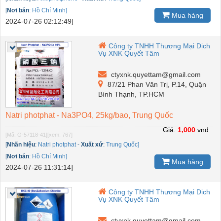
[
Nơi bán
:
Hồ Chí Minh]
Mua hàng
2024-07-26 02:12:49]
Công ty TNHH Thương Mại Dịch
Vụ XNK Quyết Tâm
ctyxnk.quyettam@gmail.com
87/21 Phan Văn Trị, P.14, Quận
Bình Thạnh, TP.HCM
Natri photphat - Na3PO4, 25kg/bao, Trung Quốc
Giá:
1,000
vnđ
[Mã: G-57118-41]
[xem: 767]
[
Nhãn hiệu
:
Natri photphat
-
Xuất xứ
:
Trung Quốc]
[
Nơi bán
:
Hồ Chí Minh]
Mua hàng
2024-07-26 11:31:14]
Công ty TNHH Thương Mại Dịch
Vụ XNK Quyết Tâm
ctyxnk.quyettam@gmail.com