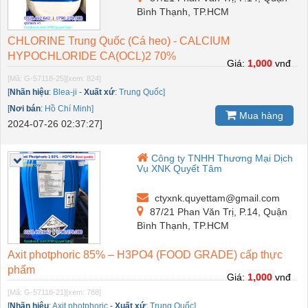
Bình Thạnh, TP.HCM
CHLORINE Trung Quốc (Cá heo) - CALCIUM
HYPOCHLORIDE CA(OCL)2 70%
Giá:
1,000
vnđ
[Mã: G-57118-25]
[xem: 824]
[
Nhãn hiệu
:
Blea-ji
-
Xuất xứ
:
Trung Quốc]
[
Nơi bán
:
Hồ Chí Minh]
Mua hàng
2024-07-26 02:37:27]
Công ty TNHH Thương Mại Dịch
Vụ XNK Quyết Tâm
ctyxnk.quyettam@gmail.com
87/21 Phan Văn Trị, P.14, Quận
Bình Thạnh, TP.HCM
Axit photphoric 85% – H3PO4 (FOOD GRADE) cấp thực
phẩm
Giá:
1,000
vnđ
[Mã: G-57118-21]
[xem: 788]
[
Nhãn hiệu
:
Axit photphoric
-
Xuất xứ
:
Trung Quốc]