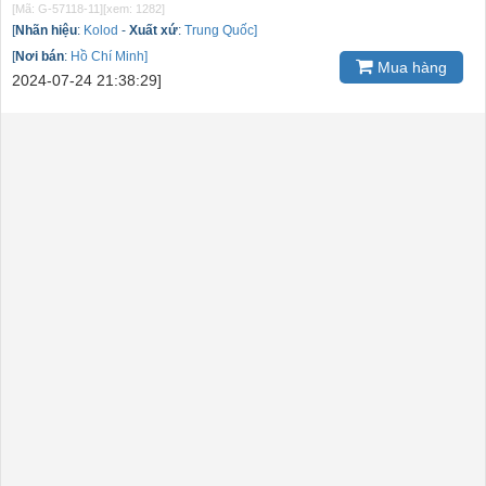
[Mã: G-57118-11]
[xem: 1282]
[
Nhãn hiệu
:
Kolod
-
Xuất xứ
:
Trung Quốc]
[
Nơi bán
:
Hồ Chí Minh]
Mua hàng
2024-07-24 21:38:29]