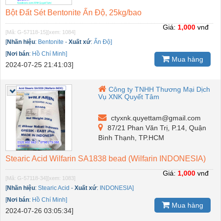
Bột Đất Sét Bentonite Ấn Độ, 25kg/bao
Giá:
1,000
vnđ
[Mã: G-57118-15]
[xem: 1084]
[
Nhãn hiệu
:
Bentonite
-
Xuất xứ
:
Ấn Độ]
[
Nơi bán
:
Hồ Chí Minh]
Mua hàng
2024-07-25 21:41:03]
Công ty TNHH Thương Mại Dịch
Vụ XNK Quyết Tâm
ctyxnk.quyettam@gmail.com
87/21 Phan Văn Trị, P.14, Quận
Bình Thạnh, TP.HCM
Stearic Acid Wilfarin SA1838 bead (Wilfarin INDONESIA)
Giá:
1,000
vnđ
[Mã: G-57118-34]
[xem: 1083]
[
Nhãn hiệu
:
Stearic Acid
-
Xuất xứ
:
INDONESIA]
[
Nơi bán
:
Hồ Chí Minh]
Mua hàng
2024-07-26 03:05:34]