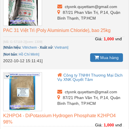
ctyxnk.quyettam@gmail.com
87/21 Phan Văn Trị, P.14, Quận
Bình Thạnh, TP.HCM
PAC 31 Việt Trì (Poly Aluminium Chloride), bao 25kg
Giá:
1,000
vnđ
[Mã: G-57118-2]
[xem: 1309]
[
Nhãn hiệu
:
Vitrichem
-
Xuất xứ
:
Vietnam]
[
Nơi bán
:
Hồ Chí Minh]
Mua hàng
2022-10-12 15:11:41]
Công ty TNHH Thương Mại Dịch
Vụ XNK Quyết Tâm
ctyxnk.quyettam@gmail.com
87/21 Phan Văn Trị, P.14, Quận
Bình Thạnh, TP.HCM
K2HPO4 - DiPotassium Hydrogen Phosphate K2HPO4
98%
Giá:
1,000
vnđ