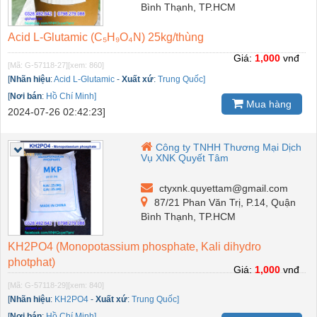
Bình Thạnh, TP.HCM
Acid L-Glutamic (C₅H₉O₄N) 25kg/thùng
Giá:
1,000
vnđ
[Mã: G-57118-27]
[xem: 860]
[
Nhãn hiệu
:
Acid L-Glutamic
-
Xuất xứ
:
Trung Quốc]
[
Nơi bán
:
Hồ Chí Minh]
Mua hàng
2024-07-26 02:42:23]
Công ty TNHH Thương Mại Dịch
Vụ XNK Quyết Tâm
ctyxnk.quyettam@gmail.com
87/21 Phan Văn Trị, P.14, Quận
Bình Thạnh, TP.HCM
KH2PO4 (Monopotassium phosphate, Kali dihydro
photphat)
Giá:
1,000
vnđ
[Mã: G-57118-29]
[xem: 840]
[
Nhãn hiệu
:
KH2PO4
-
Xuất xứ
:
Trung Quốc]
[
Nơi bán
:
Hồ Chí Minh]