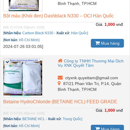
Bình Thạnh, TP.HCM
Bột màu (Khói đen) Dashblack N330 – OCI Hàn Quốc
Giá:
1,000
vnđ
[Mã: G-57118-33]
[xem: 1028]
[
Nhãn hiệu
:
Carbon Black N330
-
Xuất xứ
:
Hàn Quốc]
[
Nơi bán
:
Hồ Chí Minh]
Mua hàng
2024-07-26 03:01:05]
Công ty TNHH Thương Mại Dịch
Vụ XNK Quyết Tâm
ctyxnk.quyettam@gmail.com
87/21 Phan Văn Trị, P.14, Quận
Bình Thạnh, TP.HCM
Betaine HydroChloride (BETAINE HCL) FEED GRADE
Giá:
1,000
vnđ
[Mã: G-57118-26]
[xem: 1026]
[
Nhãn hiệu
:
BETAINE HCL
-
Xuất xứ
:
Trung Quốc]
[
Nơi bán
:
Hồ Chí Minh]
Mua hàng