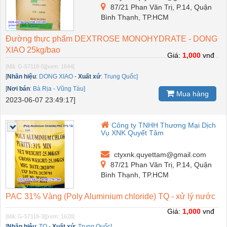
87/21 Phan Văn Trị, P.14, Quận
Bình Thạnh, TP.HCM
Đường thực phẩm DEXTROSE MONOHYDRATE - DONG
XIAO 25kg/bao
Giá:
1,000
vnđ
[Mã: G-57118-5]
[xem: 1644]
[
Nhãn hiệu
:
DONG XIAO
-
Xuất xứ
:
Trung Quốc]
[
Nơi bán
:
Bà Rịa - Vũng Tàu]
Mua hàng
2023-06-07 23:49:17]
Công ty TNHH Thương Mại Dịch
Vụ XNK Quyết Tâm
ctyxnk.quyettam@gmail.com
87/21 Phan Văn Trị, P.14, Quận
Bình Thạnh, TP.HCM
PAC 31% Vàng (Poly Aluminium chloride) TQ - xử lý nước
Giá:
1,000
vnđ
[Mã: G-57118-3]
[xem: 1628]
[
Nhãn hiệu
:
TQ
-
Xuất xứ
:
Trung Quốc]