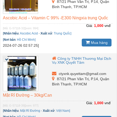
87/21 Phan Văn Trị, P.14, Quận
Bình Thạnh, TP.HCM
Ascobic Acid – Vitamin C 99% -E300 Ningxia trung Quốc
Giá:
1,000
vnđ
[Mã: G-57118-32]
[xem: 994]
[
Nhãn hiệu
:
Ascobic Acid
-
Xuất xứ
:
Trung Quốc]
[
Nơi bán
:
Hồ Chí Minh]
Mua hàng
2024-07-26 02:57:25]
Công ty TNHH Thương Mại Dịch
Vụ XNK Quyết Tâm
ctyxnk.quyettam@gmail.com
87/21 Phan Văn Trị, P.14, Quận
Bình Thạnh, TP.HCM
Mật Rỉ Đường – 30kg/Can
Giá:
1,000
vnđ
[Mã: G-57118-39]
[xem: 977]
[
Nhãn hiệu
:
Mật Rỉ Đường
-
Xuất xứ
:
Việt Nam]
[
Nơi bán
:
Hồ Chí Minh]