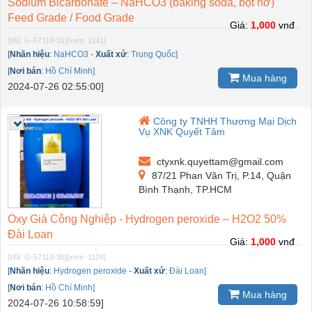
Sodium Bicarbonate – NaHCO3 (baking soda, bột nở)
Feed Grade / Food Grade
Giá:
1,000
vnđ
[Mã: G-57118-31]
[xem: 1141]
[
Nhãn hiệu
:
NaHCO3
-
Xuất xứ
:
Trung Quốc]
[
Nơi bán
:
Hồ Chí Minh]
Mua hàng
2024-07-26 02:55:00]
Công ty TNHH Thương Mại Dịch
Vụ XNK Quyết Tâm
ctyxnk.quyettam@gmail.com
87/21 Phan Văn Trị, P.14, Quận
Bình Thạnh, TP.HCM
Oxy Già Công Nghiệp - Hydrogen peroxide – H2O2 50%
Đài Loan
Giá:
1,000
vnđ
[Mã: G-57118-36]
[xem: 1104]
[
Nhãn hiệu
:
Hydrogen peroxide
-
Xuất xứ
:
Đài Loan]
[
Nơi bán
:
Hồ Chí Minh]
Mua hàng
2024-07-26 10:58:59]