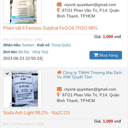
ctyxnk.quyettam@gmail.com
87/21 Phan Văn Trị, P.14, Quận
Bình Thạnh, TP.HCM
Phèn sắt II Ferrous Sulphat FeSO4.7H2O 98%
Giá:
1,000
vnđ
[Mã: G-57118-9]
[xem: 1496]
[
Nhãn hiệu
:
Sunkan
-
Xuất xứ
:
Trung Quốc]
[
Nơi bán
:
Bà Rịa - Vũng Tàu]
Mua hàng
2023-06-23 22:50:24]
Công ty TNHH Thương Mại Dịch
Vụ XNK Quyết Tâm
ctyxnk.quyettam@gmail.com
87/21 Phan Văn Trị, P.14, Quận
Bình Thạnh, TP.HCM
Soda Ash Light 99,2% - Na2CO3
Giá:
1,000
vnđ
[Mã: G-57118-10]
[xem: 1458]