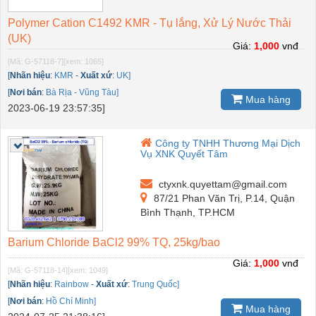
Polymer Cation C1492 KMR - Tụ lắng, Xử Lý Nước Thải
(UK)
Giá:
1,000
vnđ
[Mã: G-57118-7]
[xem: 1065]
[
Nhãn hiệu
:
KMR
-
Xuất xứ
:
UK]
[
Nơi bán
:
Bà Rịa - Vũng Tàu]
Mua hàng
2023-06-19 23:57:35]
Công ty TNHH Thương Mại Dịch
Vụ XNK Quyết Tâm
ctyxnk.quyettam@gmail.com
87/21 Phan Văn Trị, P.14, Quận
Bình Thạnh, TP.HCM
Barium Chloride BaCl2 99% TQ, 25kg/bao
Giá:
1,000
vnđ
[Mã: G-57118-14]
[xem: 1049]
[
Nhãn hiệu
:
Rainbow
-
Xuất xứ
:
Trung Quốc]
[
Nơi bán
:
Hồ Chí Minh]
Mua hàng