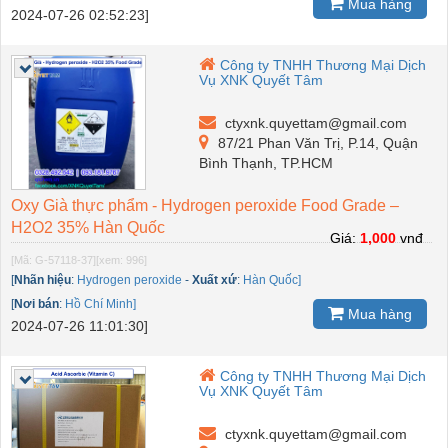
Mua hàng
2024-07-26 02:52:23]
Công ty TNHH Thương Mại Dịch
Vụ XNK Quyết Tâm
ctyxnk.quyettam@gmail.com
87/21 Phan Văn Trị, P.14, Quận
Bình Thạnh, TP.HCM
Oxy Già thực phẩm - Hydrogen peroxide Food Grade –
H2O2 35% Hàn Quốc
Giá:
1,000
vnđ
[Mã: G-57118-37]
[xem: 996]
[
Nhãn hiệu
:
Hydrogen peroxide
-
Xuất xứ
:
Hàn Quốc]
[
Nơi bán
:
Hồ Chí Minh]
Mua hàng
2024-07-26 11:01:30]
Công ty TNHH Thương Mại Dịch
Vụ XNK Quyết Tâm
ctyxnk.quyettam@gmail.com