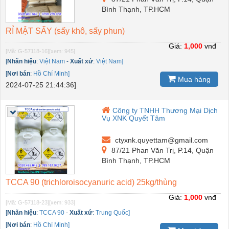
Bình Thạnh, TP.HCM
RỈ MẬT SẤY (sấy khô, sấy phun)
Giá:
1,000
vnđ
[Mã: G-57118-16]
[xem: 945]
[
Nhãn hiệu
:
Việt Nam
-
Xuất xứ
:
Việt Nam]
[
Nơi bán
:
Hồ Chí Minh]
Mua hàng
2024-07-25 21:44:36]
Công ty TNHH Thương Mại Dịch
Vụ XNK Quyết Tâm
ctyxnk.quyettam@gmail.com
87/21 Phan Văn Trị, P.14, Quận
Bình Thạnh, TP.HCM
TCCA 90 (trichloroisocyanuric acid) 25kg/thùng
Giá:
1,000
vnđ
[Mã: G-57118-23]
[xem: 933]
[
Nhãn hiệu
:
TCCA 90
-
Xuất xứ
:
Trung Quốc]
[
Nơi bán
:
Hồ Chí Minh]