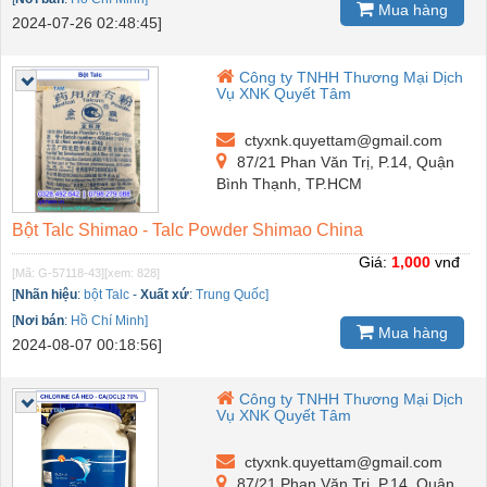
Mua hàng
2024-07-26 02:48:45]
Công ty TNHH Thương Mại Dịch
Vụ XNK Quyết Tâm
ctyxnk.quyettam@gmail.com
87/21 Phan Văn Trị, P.14, Quận
Bình Thạnh, TP.HCM
Bột Talc Shimao - Talc Powder Shimao China
Giá:
1,000
vnđ
[Mã: G-57118-43]
[xem: 828]
[
Nhãn hiệu
:
bột Talc
-
Xuất xứ
:
Trung Quốc]
[
Nơi bán
:
Hồ Chí Minh]
Mua hàng
2024-08-07 00:18:56]
Công ty TNHH Thương Mại Dịch
Vụ XNK Quyết Tâm
ctyxnk.quyettam@gmail.com
87/21 Phan Văn Trị, P.14, Quận