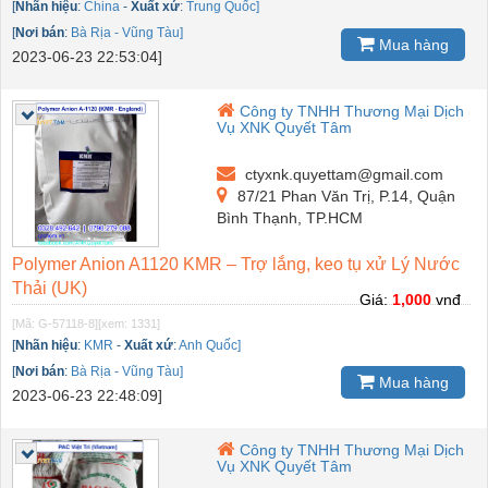
[
Nhãn hiệu
:
China
-
Xuất xứ
:
Trung Quốc]
[
Nơi bán
:
Bà Rịa - Vũng Tàu]
Mua hàng
2023-06-23 22:53:04]
Công ty TNHH Thương Mại Dịch
Vụ XNK Quyết Tâm
ctyxnk.quyettam@gmail.com
87/21 Phan Văn Trị, P.14, Quận
Bình Thạnh, TP.HCM
Polymer Anion A1120 KMR – Trợ lắng, keo tụ xử Lý Nước
Thải (UK)
Giá:
1,000
vnđ
[Mã: G-57118-8]
[xem: 1331]
[
Nhãn hiệu
:
KMR
-
Xuất xứ
:
Anh Quốc]
[
Nơi bán
:
Bà Rịa - Vũng Tàu]
Mua hàng
2023-06-23 22:48:09]
Công ty TNHH Thương Mại Dịch
Vụ XNK Quyết Tâm