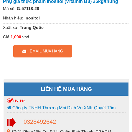
Phụ gia thực phẩm Inositol (Vitamin B8) 25kg/thùng
Mã số:
G-57118-28
Nhãn hiệu:
Inositol
Xuất xứ:
Trung Quốc
Giá:
1,000
vnđ
EMAIL MUA HÀNG
LIÊN HỆ MUA HÀNG
Công ty TNHH Thương Mại Dịch Vụ XNK Quyết Tâm
0328492642
87/21 Phan Văn Trị, P.14, Quận Bình Thạnh, TP.HCM