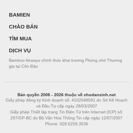
BAMIEN
CHÀO BÁN
TÌM MUA
DỊCH VỤ
Bamboo Airways chính thức khai trương Phòng chờ Thương
gia tại Côn Đảo
Bản quyền 2006 - 2026 thuộc về chodansinh.net
Giấy phép đăng ký Kinh doanh số: 4102048591 do Sở Kế Hoạch
và Đầu Tư cấp ngày 28/03/2007
Giấy phép Thiết lập trang Tin Điện Tử trên Internet (ICP) số:
297/GP-BC do Bộ Văn Hóa Thông Tin cấp ngày 12/07/2007
Phone: 028.6258.3536
Phòng trọ
|
https://bdsgroup.vn
https://kqxs123.com