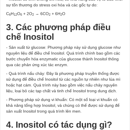
sự tổn thương do stress oxi hóa và các gốc tự do:
C
H
O
+ 2O
→ 6CO
+ 6H
O
6
12
6
2
2
2
3. Các phương pháp điều
chế Inositol
- Sản xuất từ glucose: Phương pháp này sử dụng glucose như
nguyên liệu để điều chế Inositol. Quá trình chính bao gồm các
bước chuyển hóa enzymatic của glucose thành Inositol thông
qua các phản ứng xúc tác enzym.
- Quá trình nấu chảy: Đây là phương pháp truyền thống được
sử dụng để điều chế Inositol từ các nguồn tự nhiên như lúa mì
hoặc hạt cám. Quá trình này bao gồm việc nấu chảy nguyên
liệu, loại bỏ các tạp chất và tinh chế Inositol trong dung dịch.
- Phương pháp sử dụng vi khuẩn: Có một số loại vi khuẩn có
khả năng tổng hợp Inositol, và chúng có thể được sử dụng để
sản xuất Inositol trong quá trình lên men.
4. Inositol có tác dụng gì?