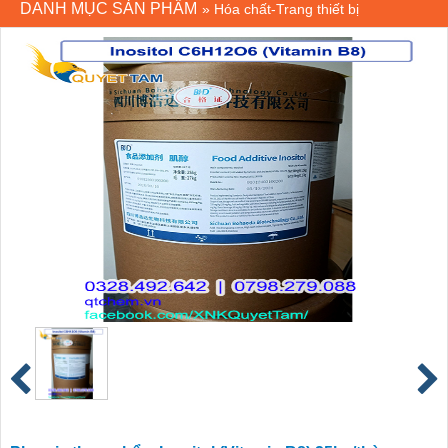
DANH MỤC SẢN PHẨM
»
Hóa chất-Trang thiết bị