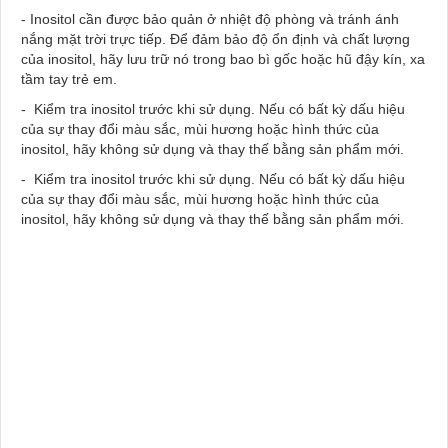
- Inositol cần được bảo quản ở nhiệt độ phòng và tránh ánh
nắng mặt trời trực tiếp. Để đảm bảo độ ổn định và chất lượng
của inositol, hãy lưu trữ nó trong bao bì gốc hoặc hũ đậy kín, xa
tầm tay trẻ em.
- Kiểm tra inositol trước khi sử dụng. Nếu có bất kỳ dấu hiệu
của sự thay đổi màu sắc, mùi hương hoặc hình thức của
inositol, hãy không sử dụng và thay thế bằng sản phẩm mới.
- Kiểm tra inositol trước khi sử dụng. Nếu có bất kỳ dấu hiệu
của sự thay đổi màu sắc, mùi hương hoặc hình thức của
inositol, hãy không sử dụng và thay thế bằng sản phẩm mới.
Mua CHẤT TẠO NGỌT INOSITOL (VITAMIN B8) ở đâu,
Mua CHẤT TẠO NGỌT INOSITOL (VITAMIN B8) tại Bà Rịa
Vũng Tàu, Mua CHẤT TẠO NGỌT INOSITOL (VITAMIN B8)
tại KCN Châu Đức, Mua CHẤT TẠO NGỌT INOSITOL
(VITAMIN B8) tại KCN Phú Mỹ, Mua CHẤT TẠO NGỌT
INOSITOL (VITAMIN B8) tại KCN Đất Đỏ, Mua CHẤT TẠO
NGỌT INOSITOL (VITAMIN B8) tại KCN Long Thành, Mua
CHẤT TẠO NGỌT INOSITOL (VITAMIN B8) tại KCN Đông
Xuyên , Mua CHẤT TẠO NGỌT INOSITOL (VITAMIN B8) tại