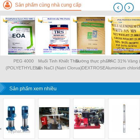
Sản phẩm cùng nhà cung cấp
‹
›
PEG 4000
Muối Tinh Khiết Thái
Đường thực phẩm
PAC 31% Vàng (
(POLYETHYLENE
Lan NaCl (Natri Clorua)
DEXTROSE
Aluminium chlori
GLYCOL 4000) Lotte
- TRS Thái Lan
MONOHYDRATE -
- xử lý nướ
25kg/bao – Korea
DONG XIAO 25kg/bao
Sản phẩm xem nhiều
‹
›