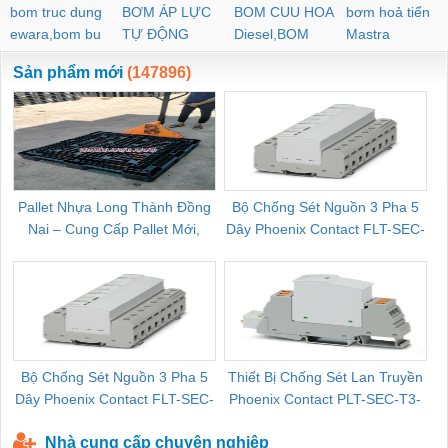
bom truc dung
BƠM ÁP LỰC
BOM CUU HOA
bơm hoả tiển
ewara,bom bu
TỰ ĐỘNG
Diesel,BOM
Mastra
ewara
CHUA CHAY
Sản phẩm mới
(147896)
Pallet Nhựa Long Thành Đồng
Bộ Chống Sét Nguồn 3 Pha 5
Nai – Cung Cấp Pallet Mới,
Dây Phoenix Contact FLT-SEC-
C
Pallet Cũ Giá Tốt
P-T1-3S-264/50-FM - 2909589
Bộ Chống Sét Nguồn 3 Pha 5
Thiết Bị Chống Sét Lan Truyền
B
Dây Phoenix Contact FLT-SEC-
Phoenix Contact PLT-SEC-T3-
P-T1-3S-440/35-FM - 2908264
230-FM-PT - 2907928
Nhà cung cấp chuyên nghiệp