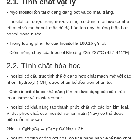
2.1. Tính chất vật lý
- Myo inositol tồn tại ở dạng dạng bột và có màu trắng.
- Inositol tan được trong nước và một số dung môi hữu cơ như
ethanol và methanol, mặc dù độ hòa tan này thường thấp hơn
so với trong nước.
- Trọng lượng phân tử của Inositol là 180.16 g/mol.
- Điểm nóng chảy của Inositol Khoảng 225-227°C (437-441°F)
2.2. Tính chất hóa học
- Inositol có cấu trúc tinh thể ở dạng hợp chất mạch mở với các
nhóm hydroxyl (-OH) được phân bố đều trên phân tử.
- Chiro inositol là có khả năng tồn tại dưới dạng các cấu trúc
enantiomer và diastereomer.
- Inositol có khả năng tạo thành phức chất với các ion kim loại.
Ví dụ, phức chất của Inositol với ion natri (Na+) có thể được
biểu diễn như sau:
2Na+ + C
H
O
→ (C
H
O
)Na
+ 2H+
6
12
6
6
11
6
2
- Inositol có tính chống oxi hóa, có khả năng bảo vệ tế bào khỏi