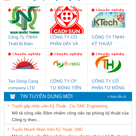
Công Ty TNHH
CÔNG TY CỔ
CÔNG TY TNHH
Thiết Bị Điện
PHẦN DÂY VÀ
KỸ THUẬT
Nam Quốc Thịnh
CÁP ĐIỆN
KTECH VIỆT
THƯỢNG ĐÌNH
NAM
Tan Dong Cang
CÔNG TY CP
CÔNG TY CỔ
company LTD
TỰ ĐỘNG TIẾN
PHẦN TỰ ĐỘNG
HƯNG
TIẾN HƯNG
TIN TUYỂN DỤNG MỚI
» Xem tất cả
Tuyển gấp nhân viên Kỹ Thuật - Cty SMC Engineering
Mô tả công việc Đảm nhiệm công việc tại phòng kỹ thuật của
Công ty theo...
Tuyển Nhanh Nhân Viên Kỹ Thuật- SMC