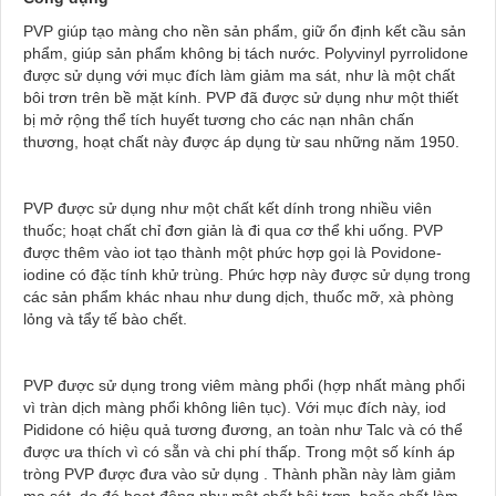
PVP giúp tạo màng cho nền sản phẩm, giữ ổn định kết cầu sản
phẩm, giúp sản phẩm không bị tách nước. Polyvinyl pyrrolidone
được sử dụng với mục đích làm giảm ma sát, như là một chất
bôi trơn trên bề mặt kính. PVP đã được sử dụng như một thiết
bị mở rộng thể tích huyết tương cho các nạn nhân chấn
thương, hoạt chất này được áp dụng từ sau những năm 1950.
PVP được sử dụng như một chất kết dính trong nhiều viên
thuốc; hoạt chất chỉ đơn giản là đi qua cơ thể khi uống. PVP
được thêm vào iot tạo thành một phức hợp gọi là Povidone-
iodine có đặc tính khử trùng. Phức hợp này được sử dụng trong
các sản phẩm khác nhau như dung dịch, thuốc mỡ, xà phòng
lỏng và tẩy tế bào chết.
PVP được sử dụng trong viêm màng phổi (hợp nhất màng phổi
vì tràn dịch màng phổi không liên tục). Với mục đích này, iod
Pididone có hiệu quả tương đương, an toàn như Talc và có thể
được ưa thích vì có sẵn và chi phí thấp. Trong một số kính áp
tròng PVP được đưa vào sử dụng . Thành phần này làm giảm
ma sát, do đó hoạt động như một chất bôi trơn, hoặc chất làm