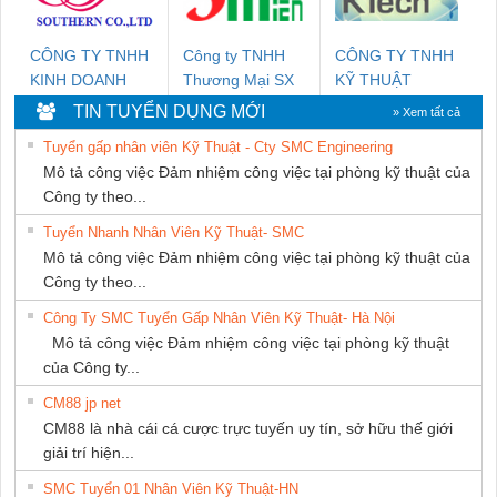
PHÁT
CÔNG TY TNHH
Công ty TNHH
CÔNG TY TNHH
KINH DOANH
Thương Mại SX
KỸ THUẬT
DỊCH VỤ XNK
Ba Miền
KTECH VIỆT
TIN TUYỂN DỤNG MỚI
» Xem tất cả
PHƯƠNG NAM
NAM
Tuyển gấp nhân viên Kỹ Thuật - Cty SMC Engineering
Mô tả công việc Đảm nhiệm công việc tại phòng kỹ thuật của
Công ty theo...
Tuyển Nhanh Nhân Viên Kỹ Thuật- SMC
Mô tả công việc Đảm nhiệm công việc tại phòng kỹ thuật của
Công ty theo...
Công Ty SMC Tuyển Gấp Nhân Viên Kỹ Thuật- Hà Nội
Mô tả công việc Đảm nhiệm công việc tại phòng kỹ thuật
của Công ty...
CM88 jp net
CM88 là nhà cái cá cược trực tuyến uy tín, sở hữu thế giới
giải trí hiện...
SMC Tuyển 01 Nhân Viên Kỹ Thuật-HN