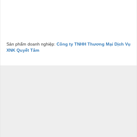
Mua PVP K30 (Povidone K30) tại Khu công nghiệp KCN Nhơn Trạch, Công ty bán
hóa chất uy tín tại Bà Rịa Vũng Tàu, Công ty bán hóa chất tại Bà Rịa Vũng Tàu,
Công ty bán hóa chất tại KCN Châu Đức, Công ty bán hóa chất tại KCN Mỹ Xuân,
Công ty bán hóa chất tại KCN Phú Mỹ, Công ty bán hóa chất tại KCN Long Sơn,
Công ty bán hóa chất tại KCN Đất Đỏ, Công ty bán hóa chất tại KCN An Ngãi, Công
ty bán hóa chất tại Long Điền Đất đỏ
Sản phẩm doanh nghiệp:
Công ty TNHH Thương Mại Dịch Vụ
XNK Quyết Tâm