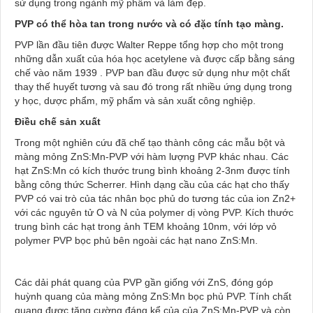
sử dụng trong ngành mỹ phẩm và làm đẹp.
PVP có thể hòa tan trong nước và có đặc tính tạo màng.
PVP lần đầu tiên được Walter Reppe tổng hợp cho một trong
những dẫn xuất của hóa học acetylene và được cấp bằng sáng
chế vào năm 1939 . PVP ban đầu được sử dụng như một chất
thay thế huyết tương và sau đó trong rất nhiều ứng dụng trong
y học, dược phẩm, mỹ phẩm và sản xuất công nghiệp.
Điều chế sản xuất
Trong một nghiên cứu đã chế tạo thành công các mẫu bột và
màng mỏng ZnS:Mn-PVP với hàm lượng PVP khác nhau. Các
hạt ZnS:Mn có kích thước trung bình khoảng 2-3nm được tính
bằng công thức Scherrer. Hình dạng cầu của các hạt cho thấy
PVP có vai trò của tác nhân bọc phủ do tương tác của ion Zn2+
với các nguyên tử O và N của polymer dị vòng PVP. Kích thước
trung bình các hạt trong ảnh TEM khoảng 10nm, với lớp vỏ
polymer PVP bọc phủ bên ngoài các hạt nano ZnS:Mn.
Các dải phát quang của PVP gần giống với ZnS, đóng góp
huỳnh quang của màng mỏng ZnS:Mn bọc phủ PVP. Tính chất
quang được tăng cường đáng kể của của ZnS:Mn-PVP và còn