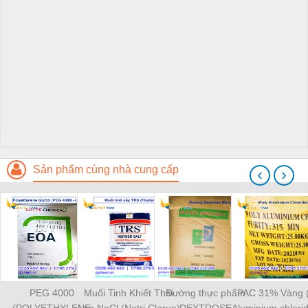
Sản phẩm cùng nhà cung cấp
‹
›
PEG 4000
Muối Tinh Khiết Thái
Đường thực phẩm
PAC 31% Vàng (
(POLYETHYLENE
Lan NaCl (Natri Clorua)
DEXTROSE
Aluminium chlori