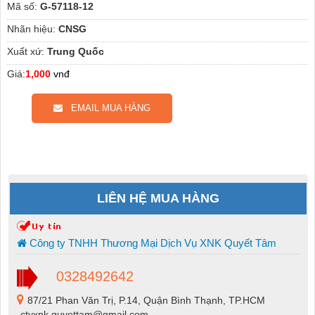
Mã số:
G-57118-12
Nhãn hiệu:
CNSG
Xuất xứ:
Trung Quốc
Giá:
1,000
vnđ
EMAIL MUA HÀNG
LIÊN HỆ MUA HÀNG
Công ty TNHH Thương Mại Dịch Vụ XNK Quyết Tâm
0328492642
87/21 Phan Văn Trị, P.14, Quận Bình Thạnh, TP.HCM
ctyxnk.quyettam@gmail.com