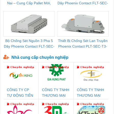
Nai – Cung Cấp Pallet Mới,
Dây Phoenix Contact FLT-SEC-
C
Pallet Cũ Giá Tốt
P-T1-3S-264/50-FM - 2909589
Bộ Chống Sét Nguồn 3 Pha 5
Thiết Bị Chống Sét Lan Truyền
B
Dây Phoenix Contact FLT-SEC-
Phoenix Contact PLT-SEC-T3-
P-T1-3S-440/35-FM - 2908264
230-FM-PT - 2907928
Nhà cung cấp chuyên nghiệp
CÔNG TY CP
CÔNG TY TNHH
CÔNG TY TNHH
TỰ ĐỘNG TIẾN
THƯƠNG MẠI
THƯƠNG MẠI
HƯNG
DỊCH VỤ KỸ
THIÊN ÂN VIỆT
THUẬT ĐIỆN CƠ
NAM
GIA HƯNG