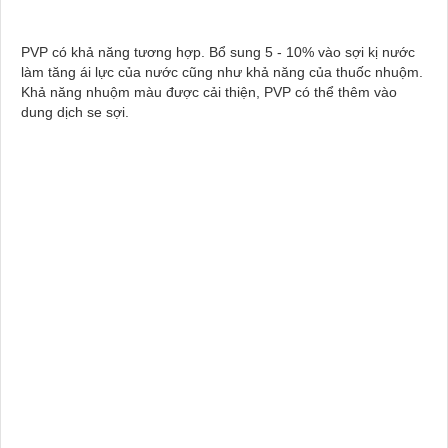
PVP có khả năng tương hợp. Bổ sung 5 - 10% vào sợi kị nước
làm tăng ái lực của nước cũng như khả năng của thuốc nhuộm.
Khả năng nhuộm màu được cải thiện, PVP có thể thêm vào
dung dịch se sợi.
Mua PVP K30 (Povidone K30) ở đâu, Mua PVP K30 (Povidone K30) tại Bà Rịa
Vũng Tàu, Mua PVP K30 (Povidone K30) tại KCN Châu Đức, Mua PVP K30
(Povidone K30) tại KCN Phú Mỹ, Mua PVP K30 (Povidone K30) tại KCN Đất Đỏ,
Mua PVP K30 (Povidone K30) tại KCN Long Thành, Mua PVP K30 (Povidone
K30) tại KCN Đông Xuyên , Mua PVP K30 (Povidone K30) tại Vũng Tàu, Mua
đường PVP K30 (Povidone K30) tại Thị xã Phú Mỹ, Mua đường PVP K30
(Povidone K30) tại Đồng Nai, Mua PVP K30 (Povidone K30) tại Khu công nghiệp
Châu Đức Suối Nghệ, Mua PVP K30 (Povidone K30) tại Khu công nghiệp Mỹ
Xuân, Mua PVP K30 (Povidone K30) tại Khu công nghiệp Gò Dầu, Mua PVP K30
(Povidone K30) tại Khu công nghiệp Cái Mép, Mua PVP K30 (Povidone K30) tại
Khu công nghiệp Long Sơn, Mua PVP K30 (Povidone K30) tại Khu công nghiệp
KCN Lộc An - Bình Sơn, Mua PVP K30 (Povidone K30) tại Khu công nghiệp KCN
Long Đức, Mua PVP K30 (Povidone K30) tại Khu công nghiệp KCN An Phước,