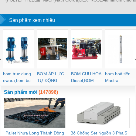
GLYCOL 4000) Lotte
- TRS Thái Lan
MONOHYDRATE -
- xử lý nướ
25kg/bao – Korea
DONG XIAO 25kg/bao
Sản phẩm xem nhiều
‹
›
bom truc dung
BƠM ÁP LỰC
BOM CUU HOA
bơm hoả tiển
ewara,bom bu
TỰ ĐỘNG
Diesel,BOM
Mastra
ewara
CHUA CHAY
Sản phẩm mới
(147896)
Pallet Nhựa Long Thành Đồng
Bộ Chống Sét Nguồn 3 Pha 5