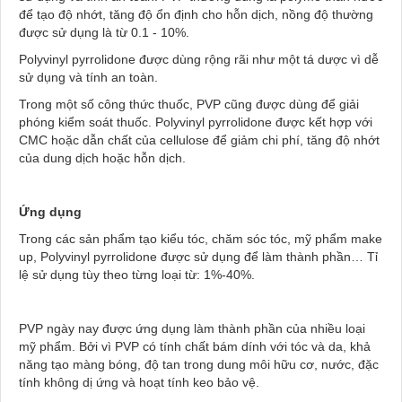
để tạo độ nhớt, tăng độ ổn định cho hỗn dịch, nồng độ thường
được sử dụng là từ 0.1 - 10%.
Polyvinyl pyrrolidone được dùng rộng rãi như một tá dược vì dễ
sử dụng và tính an toàn.
Trong một số công thức thuốc, PVP cũng được dùng để giải
phóng kiểm soát thuốc. Polyvinyl pyrrolidone được kết hợp với
CMC hoặc dẫn chất của cellulose để giảm chi phí, tăng độ nhớt
của dung dịch hoặc hỗn dịch.
Ứng dụng
Trong các sản phẩm tạo kiểu tóc, chăm sóc tóc, mỹ phẩm make
up, Polyvinyl pyrrolidone được sử dụng để làm thành phần… Tỉ
lệ sử dụng tùy theo từng loại từ: 1%-40%.
PVP ngày nay được ứng dụng làm thành phần của nhiều loại
mỹ phẩm. Bởi vì PVP có tính chất bám dính với tóc và da, khả
năng tạo màng bóng, độ tan trong dung môi hữu cơ, nước, đặc
tính không dị ứng và hoạt tính keo bảo vệ.