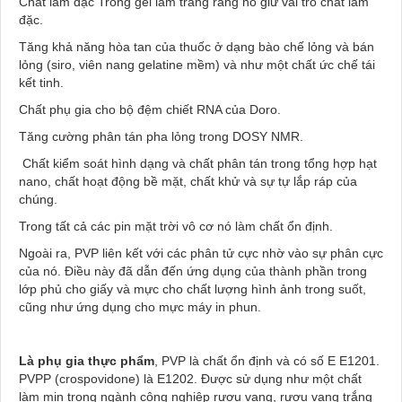
Chất làm đặc Trong gel làm trắng răng nó giữ vai trò chất làm
đặc.
Tăng khả năng hòa tan của thuốc ở dạng bào chế lỏng và bán
lỏng (siro, viên nang gelatine mềm) và như một chất ức chế tái
kết tinh.
Chất phụ gia cho bộ đệm chiết RNA của Doro.
Tăng cường phân tán pha lỏng trong DOSY NMR.
Chất kiểm soát hình dạng và chất phân tán trong tổng hợp hạt
nano, chất hoạt động bề mặt, chất khử và sự tự lắp ráp của
chúng.
Trong tất cả các pin mặt trời vô cơ nó làm chất ổn định.
Ngoài ra, PVP liên kết với các phân tử cực nhờ vào sự phân cực
của nó. Điều này đã dẫn đến ứng dụng của thành phần trong
lớp phủ cho giấy và mực cho chất lượng hình ảnh trong suốt,
cũng như ứng dụng cho mực máy in phun.
Là phụ gia thực phẩm
, PVP là chất ổn định và có số E E1201.
PVPP (crospovidone) là E1202. Được sử dụng như một chất
làm mịn trong ngành công nghiệp rượu vang, rượu vang trắng