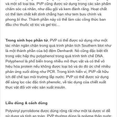
và một số loại bia. PVP cũng được sử dụng trong các sản phẩm
chăm sóc cá nhân, như dầu gội và kem đánh răng. Hoạt chất
có thể làm chất kết dính chẳng hạn như tem bưu chính và
phong bì thư. Thành phần này có thể làm các công thức ban
đầu cho thuốc xịt tóc và gel tóc...
Trong sinh học phân tử
, PVP có thể được sử dụng như một
tác nhân ngăn chặn trong quá trình phân tích Southern blot như
là một thành phần của bộ đệm Denhardt. Nó cũng đặc biệt tốt
trong việc hấp thụ polyphenol trong quá trình tinh chế DNA.
Polyphenol là phổ biến trong nhiều mô thực vật và có thể vô
hiệu hóa protein nếu không được loại bỏ và do đó ức chế nhiều
phản ứng xuôi dòng như PCR. Trong kính hiển vi, PVP rất hữu
ích để chế tạo môi trường lắp nước. PVP có thể được sử dụng
để sàng lọc các đặc tính phenolic, về tác dụng của chiết xuất
thực vật đối với việc sản xuất insulin.
Liều dùng & cách dùng
Polyvinyl pyrrolidone được dùng rộng rãi như một tá dược vì dễ
sử dụng và tính an toàn. PVP thường dùng là polyme thân nước