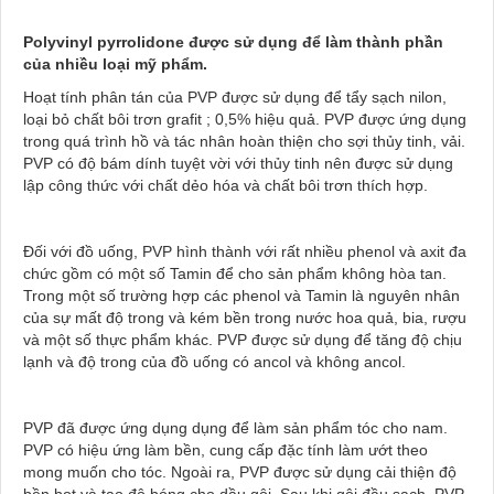
Polyvinyl pyrrolidone được sử dụng để làm thành phần
của nhiều loại mỹ phẩm.
Hoạt tính phân tán của PVP được sử dụng để tẩy sạch nilon,
loại bỏ chất bôi trơn grafit ; 0,5% hiệu quả. PVP được ứng dụng
trong quá trình hồ và tác nhân hoàn thiện cho sợi thủy tinh, vải.
PVP có độ bám dính tuyệt vời với thủy tinh nên được sử dụng
lập công thức với chất dẻo hóa và chất bôi trơn thích hợp.
Đối với đồ uống, PVP hình thành với rất nhiều phenol và axit đa
chức gồm có một số Tamin để cho sản phẩm không hòa tan.
Trong một số trường hợp các phenol và Tamin là nguyên nhân
của sự mất độ trong và kém bền trong nước hoa quả, bia, rượu
và một số thực phẩm khác. PVP được sử dụng để tăng độ chịu
lạnh và độ trong của đồ uống có ancol và không ancol.
PVP đã được ứng dụng dụng để làm sản phẩm tóc cho nam.
PVP có hiệu ứng làm bền, cung cấp đặc tính làm ướt theo
mong muốn cho tóc. Ngoài ra, PVP được sử dụng cải thiện độ
bền bọt và tạo độ bóng cho dầu gội. Sau khi gội đầu sạch, PVP