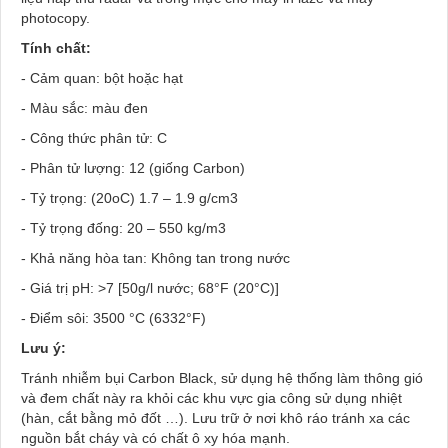
photocopy.
Tính chất:
- Cảm quan: bột hoặc hạt
- Màu sắc: màu đen
- Công thức phân tử: C
- Phân tử lượng: 12 (giống Carbon)
- Tỷ trọng: (20oC) 1.7 – 1.9 g/cm3
- Tỷ trọng đống: 20 – 550 kg/m3
- Khả năng hòa tan: Không tan trong nước
- Giá trị pH: >7 [50g/l nước; 68°F (20°C)]
- Điểm sôi: 3500 °C (6332°F)
Lưu ý:
Tránh nhiễm bụi Carbon Black, sử dụng hệ thống làm thông gió
và đem chất này ra khỏi các khu vực gia công sử dụng nhiệt
(hàn, cắt bằng mỏ đốt …). Lưu trữ ở nơi khô ráo tránh xa các
nguồn bắt cháy và có chất ô xy hóa mạnh.