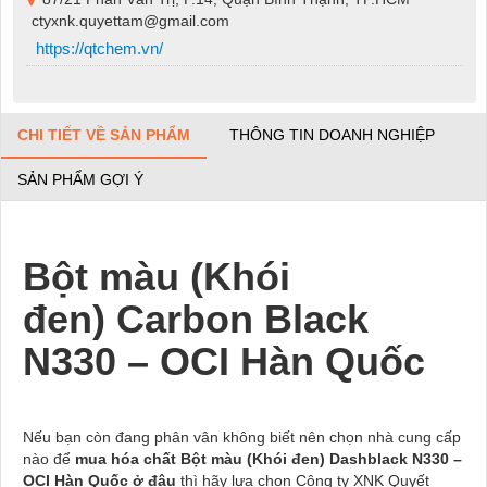
ctyxnk.quyettam@gmail.com
https://qtchem.vn/
CHI TIẾT VỀ SẢN PHẨM
THÔNG TIN DOANH NGHIỆP
SẢN PHẨM GỢI Ý
Bột màu (Khói
đen) Carbon Black
N330 – OCI Hàn Quốc
Nếu bạn còn đang phân vân không biết nên chọn nhà cung cấp
nào để
mua hóa chất Bột màu (Khói đen) Dashblack N330 –
OCI Hàn Quốc ở đâu
thì hãy lựa chọn Công ty XNK Quyết