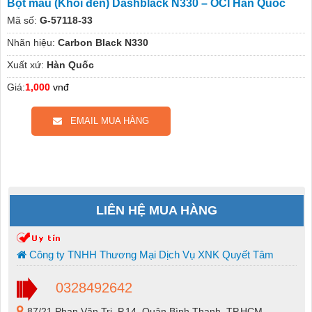
Bột màu (Khói đen) Dashblack N330 – OCI Hàn Quốc
Mã số:
G-57118-33
Nhãn hiệu:
Carbon Black N330
Xuất xứ:
Hàn Quốc
Giá:
1,000
vnđ
EMAIL MUA HÀNG
LIÊN HỆ MUA HÀNG
Công ty TNHH Thương Mại Dịch Vụ XNK Quyết Tâm
0328492642
87/21 Phan Văn Trị, P.14, Quận Bình Thạnh, TP.HCM