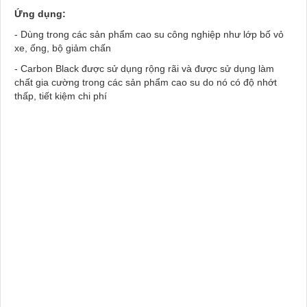
Ứng dụng:
- Dùng trong các sản phẩm cao su công nghiệp như lớp bố vỏ
xe, ống, bộ giảm chấn
- Carbon Black được sử dụng rộng rãi và được sử dụng làm
chất gia cường trong các sản phẩm cao su do nó có độ nhớt
thấp, tiết kiệm chi phí
Mua CARBON BLACK N330 ở đâu, Mua CARBON BLACK
N330 tại Bà Rịa Vũng Tàu, Mua CARBON BLACK N330
tại KCN Châu Đức, Mua CARBON BLACK N330 tại KCN
Phú Mỹ, Mua CARBON BLACK N330 tại KCN Đất Đỏ, Mua
CARBON BLACK N330 tại KCN Long Thành, Mua
CARBON BLACK N330 tại KCN Đông Xuyên , Mua
CARBON BLACK N330 tại Vũng Tàu, Mua đường
CARBON BLACK N330 tại Thị xã Phú Mỹ, Mua đường
CARBON BLACK N330 tại Đồng Nai, Mua CARBON
BLACK N330 tại Khu công nghiệp Châu Đức Suối Nghệ,
Mua CARBON BLACK N330 tại Khu công nghiệp Mỹ
Xuân, Mua CARBON BLACK N330 tại Khu công nghiệp
Gò Dầu, Mua CARBON BLACK N330 tại Khu công nghiệp