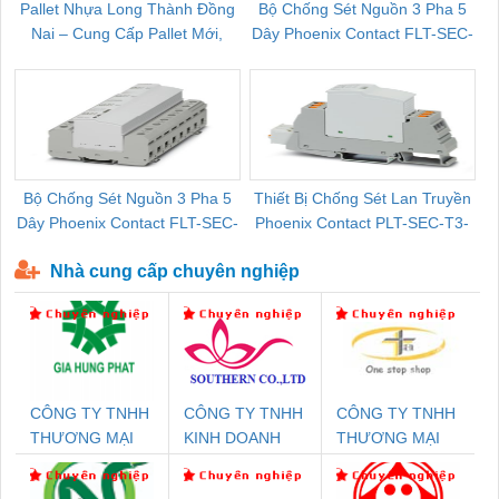
Pallet Nhựa Long Thành Đồng
Bộ Chống Sét Nguồn 3 Pha 5
Nai – Cung Cấp Pallet Mới,
Dây Phoenix Contact FLT-SEC-
C
Pallet Cũ Giá Tốt
P-T1-3S-264/50-FM - 2909589
Bộ Chống Sét Nguồn 3 Pha 5
Thiết Bị Chống Sét Lan Truyền
B
Dây Phoenix Contact FLT-SEC-
Phoenix Contact PLT-SEC-T3-
P-T1-3S-440/35-FM - 2908264
230-FM-PT - 2907928
Nhà cung cấp chuyên nghiệp
CÔNG TY TNHH
CÔNG TY TNHH
CÔNG TY TNHH
THƯƠNG MẠI
KINH DOANH
THƯƠNG MẠI
DỊCH VỤ KỸ
DỊCH VỤ XNK
THIÊN ÂN VIỆT
THUẬT ĐIỆN CƠ
PHƯƠNG NAM
NAM