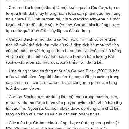
- Carbon Black (muội than) là một loại nguyên liệu được tạo ra
từ quá trình đốt cháy không hoàn toàn sản phẩm dầu mỏ nặng
như nhựa FCC, nhựa than đá, nhựa cracking ethylene, và một
lượng nhỏ từ dầu thực vật. Hiện nay, Carbon black cũng được
tạo ra từ quá trình đốt cháy lốp xe đã sử dụng.
- Carbon Black là một dạng carbon vô định hình có tỷ lệ diện
tích bề mặt/ thể tích lớn mặc dù tỷ lệ diện tích bề mặt/ thể tích
của nó thấp so với dạng carbon hoạt tính. Nó khác với bồ hóng
vì tỷ lệ diện tích bề mặt/ thể tích cao hơn và hàm lượng PAH
(polycyclic aromatic hydrocacbon) thấp hơn đáng kể.
- Ứng dụng thông thường nhất của Carbon Black (70%) là bột
màu và chất làm tăng độ bền của lốp xe, chất gia cường trong
các sản phẩm cao su. Carbon Black cũng góp phần làm tăng
tuổi thọ của lốp xe.
- Carbon Black được sử dụng làm bột màu trong mực in, sơn,
nhựa. Ví dụ: nó được thêm vào polypropylene bởi vì nó hấp thụ
tia cực tím. Ngoài ra, Carbon black được sử dụng làm chất làm
tăng độ bền của cao su và của các sản phẩm nhựa.
- Các mẫu hạt Carbon black cũng được sử dụng trong các vật
liệu hấp thu radar và trong mực cho máy in laze và máy