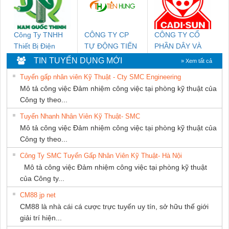
GIA HƯNG PHÁT
Công Ty TNHH
CÔNG TY CP
CÔNG TY CỔ
Thiết Bị Điện
TỰ ĐỘNG TIẾN
PHẦN DÂY VÀ
Nam Quốc Thịnh
HƯNG
CÁP ĐIỆN
TIN TUYỂN DỤNG MỚI
» Xem tất cả
THƯỢNG ĐÌNH
Tuyển gấp nhân viên Kỹ Thuật - Cty SMC Engineering
Mô tả công việc Đảm nhiệm công việc tại phòng kỹ thuật của
Công ty theo...
Tuyển Nhanh Nhân Viên Kỹ Thuật- SMC
Mô tả công việc Đảm nhiệm công việc tại phòng kỹ thuật của
Công ty theo...
Công Ty SMC Tuyển Gấp Nhân Viên Kỹ Thuật- Hà Nội
Mô tả công việc Đảm nhiệm công việc tại phòng kỹ thuật
của Công ty...
CM88 jp net
CM88 là nhà cái cá cược trực tuyến uy tín, sở hữu thế giới
giải trí hiện...