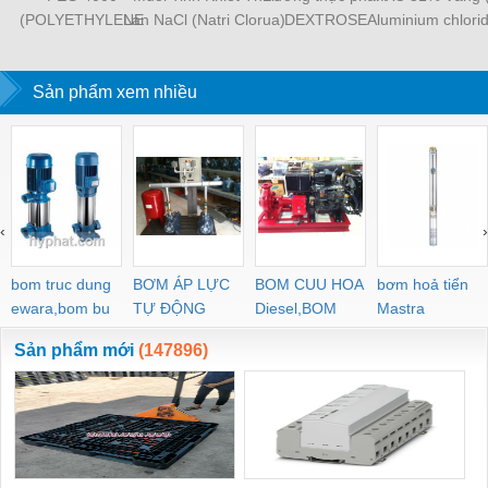
(POLYETHYLENE
Lan NaCl (Natri Clorua)
DEXTROSE
Aluminium chlori
GLYCOL 4000) Lotte
- TRS Thái Lan
MONOHYDRATE -
- xử lý nướ
25kg/bao – Korea
DONG XIAO 25kg/bao
Sản phẩm xem nhiều
‹
›
bom truc dung
BƠM ÁP LỰC
BOM CUU HOA
bơm hoả tiển
ewara,bom bu
TỰ ĐỘNG
Diesel,BOM
Mastra
ewara
CHUA CHAY
Sản phẩm mới
(147896)