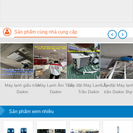
Sản phẩm cùng nhà cung cấp
‹
›
Máy lạnh giấu trần
Máy Lạnh Âm Trần
Lắp đặt Máy Lạnh Âm
Lắp đặt Máy lạnh
Daikin
Daikin
Trần Daikin
trần Daikin 3hp
FBFC50DVM9/RZFC50EVM
FCNQ21MV1/RNQ21MV19
FCFC100DVM- 4HP -
khách sạn – nhà
inverter gas R32
Gas R410A
cho khách sạn – nhà
Sản phẩm xem nhiều
phố.