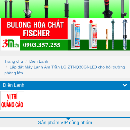
Trang chủ
Điện Lạnh
Lắp đặt Máy Lạnh Âm Trần LG ZTNQ30GNLE0 cho hội trường
phòng lớn.
Điện Lạnh
Sản phẩm VIP cùng nhóm