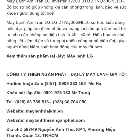
Máy Lạnh Âm Trần LG Inverter 32000 BTU ZTNQ30GNLE0 -
Bộ lọc sơ bộ giúp không khí căn phòng trong lành, bảo vệ sức
khỏe người dùng tốt hơn
Máy Lạnh Âm Trần LG LG ZTNQ30GNLE0 sở hữu kiểu dáng
hiện đại, giúp tạo điểm nhấn và mang lại hiệu quả làm mát tối
ưu cho căn phòng có diện tích từ 40 - 50m². Điều hòa có khả
năng tiết kiệm điện và trang bị nhiều công nghệ hiện đại, giúp
người dùng kiểm soát hoạt động của máy tốt hơn.
Xem thêm sản phẩm tại đây: Máy lạnh LG
CÔNG TY THIÊN NGÂN PHÁT - ĐẠI LÝ MÁY LẠNH GIÁ TỐT
Hotline hoặc Zalo (24/7): 0909 333 162 Ms Hà
Khảo sát lắp đặt: 0901 975 133 Mr Trung
Tel: (028) 66 789 516 - (028) 66 764 050
Website: maylanhdaikin.vn
Website: maylanhthiennganphat.com
Địa chỉ: 567/49 Nguyễn Ảnh Thủ, KP.4, Phường Hiệp
Thành, Quận 12, TP.HCM