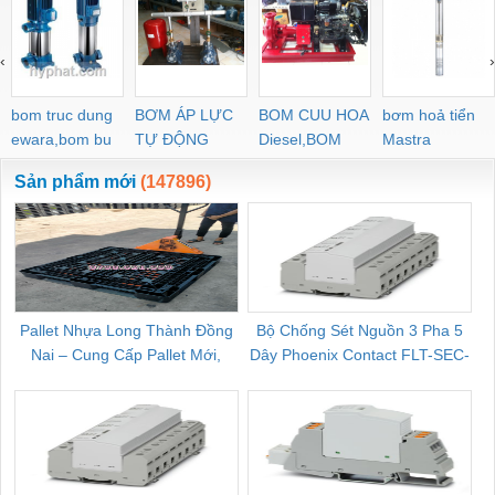
‹
›
bom truc dung
BƠM ÁP LỰC
BOM CUU HOA
bơm hoả tiển
ewara,bom bu
TỰ ĐỘNG
Diesel,BOM
Mastra
ewara
CHUA CHAY
Sản phẩm mới
(147896)
Pallet Nhựa Long Thành Đồng
Bộ Chống Sét Nguồn 3 Pha 5
Nai – Cung Cấp Pallet Mới,
Dây Phoenix Contact FLT-SEC-
C
Pallet Cũ Giá Tốt
P-T1-3S-264/50-FM - 2909589