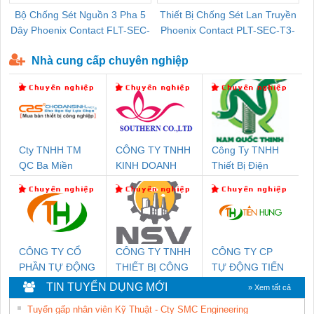
Bộ Chống Sét Nguồn 3 Pha 5
Thiết Bị Chống Sét Lan Truyền
B
Dây Phoenix Contact FLT-SEC-
Phoenix Contact PLT-SEC-T3-
P-T1-3S-440/35-FM - 2908264
230-FM-PT - 2907928
Nhà cung cấp chuyên nghiệp
Cty TNHH TM
CÔNG TY TNHH
Công Ty TNHH
QC Ba Miền
KINH DOANH
Thiết Bị Điện
DỊCH VỤ XNK
Nam Quốc Thịnh
PHƯƠNG NAM
CÔNG TY CỔ
CÔNG TY TNHH
CÔNG TY CP
PHẦN TỰ ĐỘNG
THIẾT BỊ CÔNG
TỰ ĐỘNG TIẾN
TIẾN HƯNG
NGHIỆP NIHON
HƯNG
TIN TUYỂN DỤNG MỚI
» Xem tất cả
SETSUBI VIỆT
Tuyển gấp nhân viên Kỹ Thuật - Cty SMC Engineering
NAM