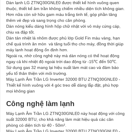
Dàn lạnh LG ZTNQ30GNLE0 được thiết kế hình vuông quen
thuộc, thiết kế âm trần không chiếm nhiều diện tích không gian.
Hơn nữa còn sở hữu gam màu trắng tinh tế, góp phần tăng
thêm vẻ đẹp và sang trọng cho căn phòng.
Dàn nóng kiểu dáng hình hộp chữ nhật với vỏ máy cứng cáp,
chịu va đập tốt.
Dàn tản nhiệt lá nhôm được phủ lớp Gold Fin màu vàng, hạn
chế quá trình ăn mòn và tăng tuổi thọ cho máy, đồng thời giúp
máy lạnh hoạt động ổn định hơn.
Ngoài ra, nhờ công nghệ này mà dàn nóng có thể hoạt động
ngay cả khi nhiệt độ ngoài trời dao động từ -15℃ đến 50℃.
Sử dụng gas 32 mang lại hiệu suất làm mát cao và đảm bảo
yếu tố thân thiện với môi trường.
Máy Lạnh Âm Trần LG Inverter 32000 BTU ZTNQ30GNLE0 -
Thiết kế hình vuông với 4 góc treo dễ dàng lắp đặt, phù hợp
mọi không gian
Công nghệ làm lạnh
Máy Lạnh Âm Trần LG ZTNQ30GNLE0 này hoạt động với công
suất 32000 BTU, cho khả năng làm mát hiệu quả các căn
phòng có diện tích từ 40 - 50m².
Máy Lạnh Âm Trần LG Inverter 32000 BTU ZTNQ30GNLE0 -