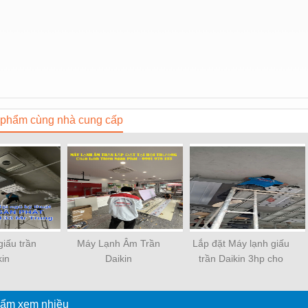
phẩm cùng nhà cung cấp
giấu trần
Máy Lạnh Âm Trần
Lắp đặt Máy lạnh giấu
kin
Daikin
trần Daikin 3hp cho
9/RZFC50EVM
FCNQ21MV1/RNQ21MV19
khách sạn – nhà phố.
 gas R32
Gas R410A
ẩm xem nhiều