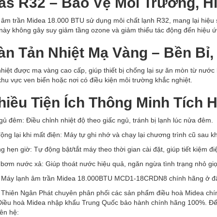
Gas R32 – Bảo Vệ Môi Trường, H
âm trần Midea 18.000 BTU sử dụng môi chất lạnh R32, mang lại hiệu su
này không gây suy giảm tầng ozone và giảm thiểu tác động đến hiệu ứ
Dàn Tản Nhiệt Mạ Vàng – Bền Bỉ
hiệt được mạ vàng cao cấp, giúp thiết bị chống lại sự ăn mòn từ nước 
khu vực ven biển hoặc nơi có điều kiện môi trường khắc nghiệt.
hiều Tiện Ích Thông Minh Tích 
ủ đêm: Điều chỉnh nhiệt độ theo giấc ngủ, tránh bị lạnh lúc nửa đêm.
ộng lại khi mất điện: Máy tự ghi nhớ và chạy lại chương trình cũ sau kh
 hẹn giờ: Tự động bật/tắt máy theo thời gian cài đặt, giúp tiết kiệm đi
 bơm nước xả: Giúp thoát nước hiệu quả, ngăn ngừa tình trạng nhỏ gi
Máy lạnh âm trần Midea 18.000BTU MCD1-18CRDN8 chính hãng ở đ
 Thiên Ngân Phát chuyên phân phối các sản phẩm điều hoà Midea chín
 Điều hoà Midea nhập khẩu Trung Quốc bảo hành chính hãng 100%. Để 
iên hệ: