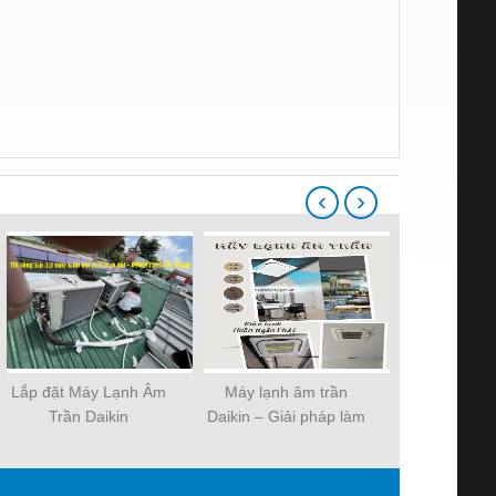
‹
›
Lắp đặt Máy Lạnh Âm
Máy lạnh âm trần
Lắp đặt Máy
Trần Daikin
Daikin – Giải pháp làm
Trần 
FCFC100DVM- 4HP -
mát tối ưu cho không
ZTNQ30GN
cho khách sạn – nhà
gian hiện đại
hội trường p
phố.