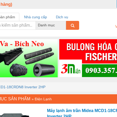
 hàng)
Sản phẩm
Nhà cung cấp
Dịch vụ
Danh mục
V
CD1-18CRDN8 Inverter 2HP
MỤC SẢN PHẨM
»
Điện Lạnh
Máy lạnh âm trần Midea MCD1-18
Inverter 2HP