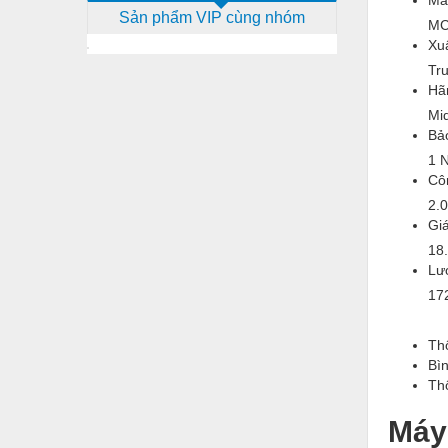
Sản phẩm VIP cùng nhóm
Dịch vụ - Thi công
MC
Xuấ
Điện công nghiệp
Tr
Hã
Điện gia dụng
Mi
Điện Lạnh
Bả
1 
Đóng tàu Thiết bị
Cô
Đúc chính xác Thiết bị
2.
Giá
Dụng cụ cầm tay
18
Lư
Dụng cụ cắt gọt
17
Dụng cụ điện
Dụng cụ đo
Th
Bìn
Gỗ - Trang thiết bị
Th
Hàn cắt - Thiết bị
Máy