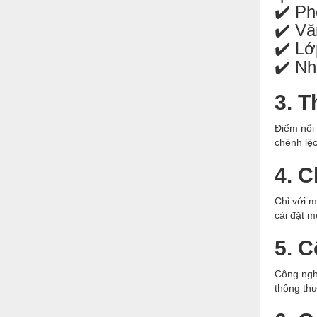
✔️ Ph
Nước-Vật tư thiết bị
✔️ Vă
Phốt cơ khí
✔️ Lớ
✔️ Nh
Sắt, thép, inox các loại
Thí nghiệm-Trang thiết bị
3. 
Thiết bị chiếu sáng
Điểm nổi
chênh lệc
Thiết bị chống sét
4. 
Thiết bị an ninh
Thiết bị công nghiệp
Chỉ với m
cài đặt 
Thiết bị công trình
5. C
Thiết bị điện
Thiết bị giáo dục
Công ngh
thông thư
Thiết bị khác