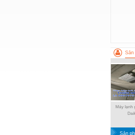
Sản 
Máy lạnh 
Dai
FBFC50DVM
inverter
Sản ph