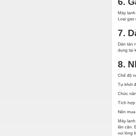
6. 
Thiết bị làm sạch
Máy lạnh 
Thiết bị sơn - Sơn
Loại gas 
Thiết bị nhà bếp
7. 
Thiết bị nhiệt
Dàn tản n
Thiêt bị PCCC
dụng tại 
Thiết bị truyền động
8. N
Thiết bị văn phòng
Chế độ ng
Thiết bị viễn thông
Tự khởi đ
Thủy lực-Thiết bị
Chức năng
Thủy sản - Trang thiết bị
Tích hợp
Nên mua 
Tự động hoá
Máy lạnh
Van - Co các loại
lân cận.
vui lòng l
Vật liệu mài mòn