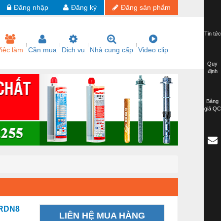
Đăng nhập
Đăng ký
Đăng sản phẩm
Tin tức
iệc làm
Cần mua
Dịch vụ
Nhà cung cấp
Video clip
Quy
định
Bảng
giá QC
CRDN8
LIÊN HỆ MUA HÀNG