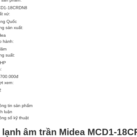
D1-18CRDN8
t xứ:
ung Quốc
ng sản xuất:
dea
o hành:
Năm
ng suất:
0HP
:
.700.000đ
ợt xem:
2
ông tin sản phẩm
h luận
ông số kỹ thuật
 lạnh âm trần Midea MCD1-18C