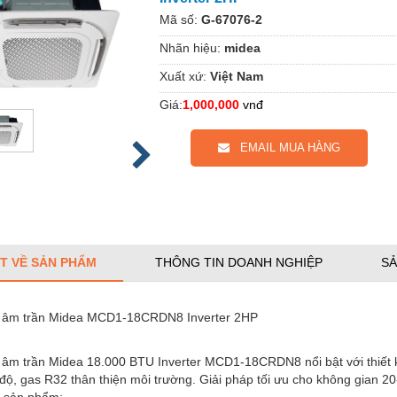
Mã số:
G-67076-2
Nhãn hiệu:
midea
Xuất xứ:
Việt Nam
Giá:
1,000,000
vnđ
EMAIL MUA HÀNG
ẾT VỀ SẢN PHẨM
THÔNG TIN DOANH NGHIỆP
SẢ
 âm trần Midea MCD1-18CRDN8 Inverter 2HP
âm trần Midea 18.000 BTU Inverter MCD1-18CRDN8 nổi bật với thiết kế
độ, gas R32 thân thiện môi trường. Giải pháp tối ưu cho không gian 2
 sản phẩm: