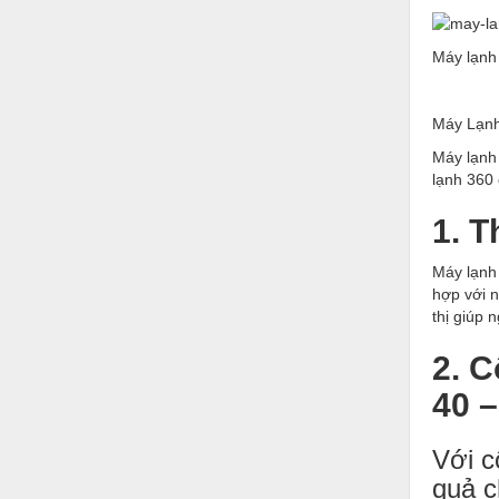
Hóa chất-Trang thiết bị
Kệ công nghiệp
Máy lạnh
Khí nén - Thiết bị
Máy Lạnh
Khuôn mẫu - Phụ tùng
Máy lạnh 
Lọc công nghiệp
lạnh 360 
Máy công cụ - Phụ tùng
1. 
Mỏ - Trang thiết bị
Máy lạnh
Mô tơ - Hộp số
hợp với n
thị giúp 
Môi trường - Thiết bị
2. 
Nâng hạ - Trang thiết bị
40 
Nội - Ngoại thất - văn phòng
Nồi hơi - Trang thiết bị
Với c
quả c
Nông nghiệp - Thiết bị