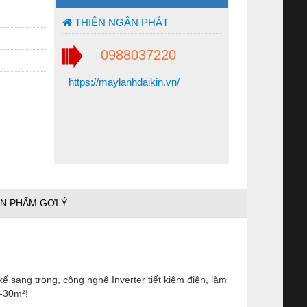
THIÊN NGÂN PHÁT
0988037220
https://maylanhdaikin.vn/
N PHẨM GỢI Ý
 sang trọng, công nghệ Inverter tiết kiệm điện, làm
0-30m²!