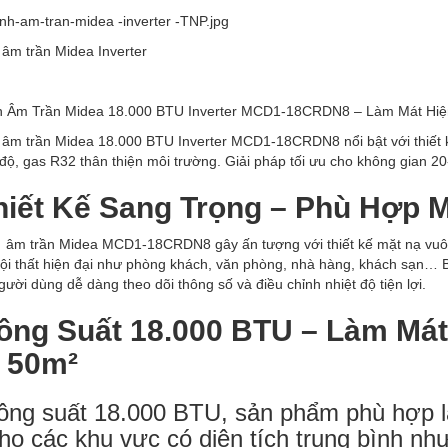
 âm trần Midea Inverter
 Âm Trần Midea 18.000 BTU Inverter MCD1-18CRDN8 – Làm Mát Hiện 
âm trần Midea 18.000 BTU Inverter MCD1-18CRDN8 nổi bật với thiết kế
độ, gas R32 thân thiện môi trường. Giải pháp tối ưu cho không gian 2
Thiết Kế Sang Trọng – Phù Hợp 
 âm trần Midea MCD1-18CRDN8 gây ấn tượng với thiết kế mặt nạ vuôn
ội thất hiện đại như phòng khách, văn phòng, nhà hàng, khách sạn… B
người dùng dễ dàng theo dõi thông số và điều chỉnh nhiệt độ tiện lợi.
Công Suất 18.000 BTU – Làm Má
– 50m²
ông suất 18.000 BTU, sản phẩm phù hợp 
ho các khu vực có diện tích trung bình nh