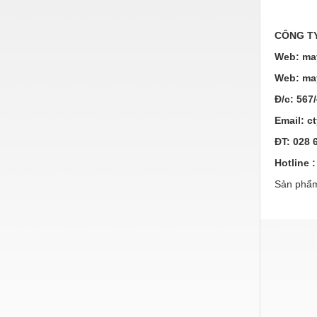
Vật liệu xây dựng
CÔNG TY
Vòng bi - Bạc đạn
Web: ma
Xe hơi - Phụ tùng
Web: ma
Xe máy - Phụ tùng
Đ/c: 567
Email: 
Xe tải - phụ tùng
ĐT: 028 
Y khoa - Trang thiết bị
Hotline :
Sản phẩm