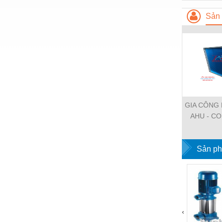
Nông nghiệp - Thiết bị
Sản 
Nước-Vật tư thiết bị
Phốt cơ khí
Sắt, thép, inox các loại
Thí nghiệm-Trang thiết bị
Thiết bị chiếu sáng
GIA CÔNG 
AHU - CO
Thiết bị chống sét
STEAM COI
CHILLER 
Thiết bị an ninh
Sản ph
CẦ
Thiết bị công nghiệp
Thiết bị công trình
Thiết bị điện
Thiết bị giáo dục
‹