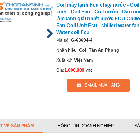
Coil máy lạnh Fcu chạy nước - Coi
lạnh - Coil Fcu - Coil nước - Dàn co
làm lạnh giải nhiệt nước FCU Chille
Fan Coil Unit Fcu - chilled water fan 
Water coil Fcu
Mã số:
G-63694-4
Nhãn hiệu:
Coil Tân An Phong
Xuất xứ:
Việt Nam
Giá:
1,000,000
vnđ
EMAIL MUA HÀNG
ẾT VỀ SẢN PHẨM
THÔNG TIN DOANH NGHIỆP
SẢ