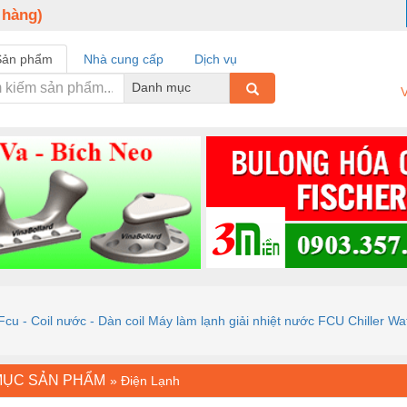
 hàng)
Sản phẩm
Nhà cung cấp
Dịch vụ
Danh mục
V
cu - Coil nước - Dàn coil Máy làm lạnh giải nhiệt nước FCU Chiller Wate
MỤC SẢN PHẨM
»
Điện Lạnh