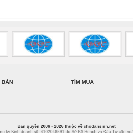
NAM
INT-HP-
BAT/PB/48DC/7.0AH/PT
SCP-
1K5 H
0AC/2.5KVA/PT
- 1133819
24UC/ESL4/3X1/1X2/B
 1136815
 BÁN
TÌM MUA
Bản quyền 2006 - 2026 thuộc về chodansinh.net
ng ký Kinh doanh số: 4102048591 do Sở Kế Hoạch và Đầu Tư cấp ng