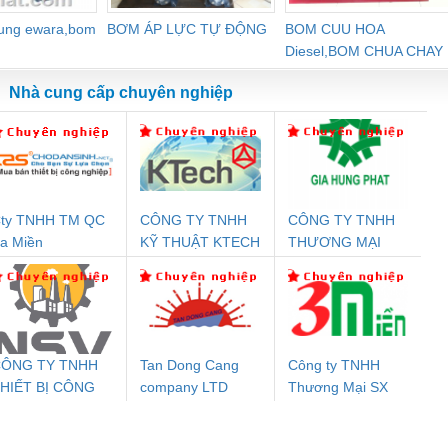
dung ewara,bom
BƠM ÁP LỰC TỰ ĐỘNG
BOM CUU HOA
Diesel,BOM CHUA CHAY
Nhà cung cấp chuyên nghiệp
ty TNHH TM QC
CÔNG TY TNHH
CÔNG TY TNHH
Đệm An Toàn
Rơ Le An Toàn
Bộ Lặp Tín Hiệu
Rơ
a Miền
KỸ THUẬT KTECH
THƯƠNG MẠI
nix Contact
Phoenix Contact
PROFIBUS Phoenix
Pho
VIỆT NAM
DỊCH VỤ KỸ
PC20-1NO-
PSR-SCP-
Contact PSI-REP-
298
THUẬT ĐIỆN CƠ
24DC-SP -
24UC/ESL4/3X1/1X2/B
PROFIBUS/12MB -
GIA HƯNG PHÁT
700578
- 2981059
2708863
24DC
ÔNG TY TNHH
Tan Dong Cang
Công ty TNHH
HIẾT BỊ CÔNG
company LTD
Thương Mại SX
ưu Điện AC
Mô-đun Ắc Quy UPS
Rơ Le An Toàn
Bộ g
GHIỆP NIHON
Ba Miền
 Suất Cao
Phoenix Contact
Phoenix Contact
ETSUBI VIỆT
nix Contact
QUINT-HP-
2981059 – PSR-
TRAN