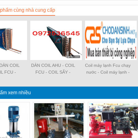
phẩm cùng nhà cung cấp
DÀN COIL
DÀN COIL AHU - COIL
Coil máy lạnh Fcu chạy
IL FCU -
FCU - COIL SẤY -
nước - Coil máy lạnh -
L - COIL
COIL TÁCH ẨM - COIL
Coil Fcu - Coil nước -
THEO YÊU
CHILLER - COIL
Dàn coil Máy làm lạnh
ẩm xem nhiều
U
NƯỚC - COIL MÁY
giải nhiệt nước FCU
LẠNH - COIL DAIKIN -
Chiller Water Fan Coil
COIL VRV - COIL TỦ
Unit Fcu - chilled water
ĐỨNG - COIL HÚT ẨM
fan coil unit Water coil
- COIL NƯỚC - COIL
Fcu
DÀN NÓNG - COIL
DÀN LẠNH