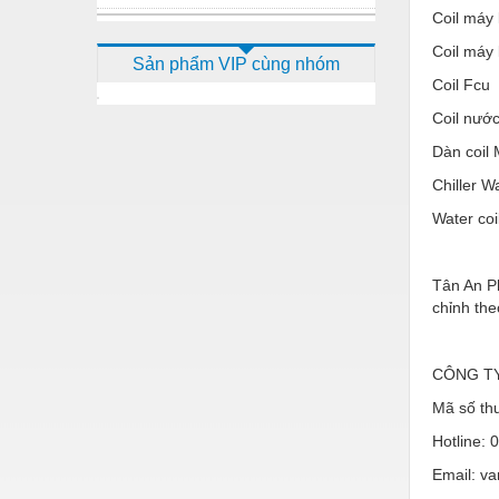
Coil máy
Dầu mỡ công nghiệp
Coil máy 
Sản phẩm VIP cùng nhóm
Dịch vụ - Thi công
Coil Fcu
Điện công nghiệp
Coil nướ
Điện gia dụng
Dàn coil 
Chiller Wa
Điện Lạnh
Water coi
Đóng tàu Thiết bị
Đúc chính xác Thiết bị
Tân An P
chỉnh the
Dụng cụ cầm tay
Dụng cụ cắt gọt
CÔNG TY
Dụng cụ điện
Mã số th
Dụng cụ đo
Hotline: 
Gỗ - Trang thiết bị
Email: v