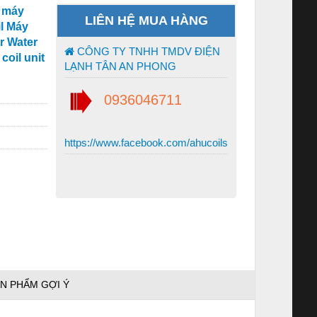
l máy
LIÊN HỆ MUA HÀNG
il Máy
r Water
CÔNG TY TNHH TMDV ĐIỆN
coil unit
LẠNH TÂN AN PHONG
0936046711
https://www.facebook.com/ahucoils
N PHẨM GỢI Ý