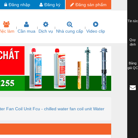
Đăng nhập
Đăng ký
Đăng sản phẩm
Tin tức
iệc làm
Cần mua
Dịch vụ
Nhà cung cấp
Video clip
Quy
định
Bảng
giá QC
r Fan Coil Unit Fcu - chilled water fan coil unit Water