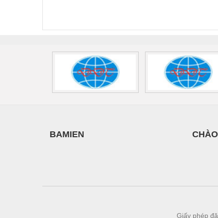
FLT-SEC-P-T1-3S-
T3-230-FM-PT -
QU
Vật liệu mài mòn
440/35-FM -
2907928
UPS/23
2908264
-
Vật liệu xây dựng
Vòng bi - Bạc đạn
Xe hơi - Phụ tùng
Xe máy - Phụ tùng
Xe tải - phụ tùng
Y khoa - Trang thiết bị
BAMIEN
CHÀO
Giấy phép đă