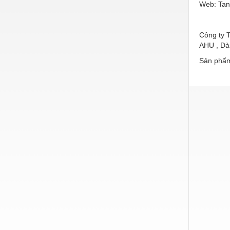
Web: Tan
Hàn cắt - Thiết bị
Hóa chất-Trang thiết bị
Công ty T
Kệ công nghiệp
AHU , Dàn
Khí nén - Thiết bị
Sản phẩm
Khuôn mẫu - Phụ tùng
Lọc công nghiệp
Máy công cụ - Phụ tùng
Mỏ - Trang thiết bị
Mô tơ - Hộp số
Môi trường - Thiết bị
Nâng hạ - Trang thiết bị
Nội - Ngoại thất - văn phòng
Nồi hơi - Trang thiết bị