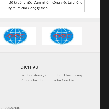
Mô tả công việc Đảm nhiệm công việc tại phòng
 (2502520000)
(7791400879)2. Giá
TRAN
kỹ thuật của Công ty theo...
1K5.4
DỊCH VỤ
Bamboo Airways chính thức khai trương
Phòng chờ Thương gia tại Côn Đảo
ày 28/03/2007