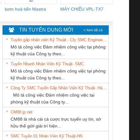
bơm hoả tiển Mastra
MÁY CHIẾU VPL-TX7
BOM DINH
WHITE
TIN TUYỂN DỤNG MỚI
» Xem tất cả
Tuyển gấp nhân viên Kỹ Thuật - Cty SMC Engineering
Mô tả công việc Đảm nhiệm công việc tại phòng
kỹ thuật của Công ty theo...
Tuyển Nhanh Nhân Viên Kỹ Thuật- SMC
CÔNG TY TNHH
CÔNG TY TNHH
CONG TY TNHH
 Le An Toàn
Bộ giám sát chuỗi
Bộ giám sát dòng
Bộ ng
Mô tả công việc Đảm nhiệm công việc tại phòng
KINH DOANH
THƯƠNG MẠI
TM-DV DAI DONG
enix Contact
tấm pin
điện chuỗi
ray W
kỹ thuật của Công ty theo...
DỊCH VỤ XNK
THIÊN ÂN VIỆT
THANH
6960 – PSR-
TRANSCLINIC 16I+
TRANSCLINIC 16I+
BAS 
Công Ty SMC Tuyển Gấp Nhân Viên Kỹ Thuật- Hà Nội
PHƯƠNG NAM
NAM
SCP-
1K5 L (2433950000)
(2008130000)
(28
Mô tả công việc Đảm nhiệm công việc tại
/FSP/2X1/1X2
phòng kỹ thuật của Công ty...
CM88 jp net
CÔNG TY TNHH
CÔNG TY CỔ
CÔNG TY CP TỰ
CM88 là nhà cái cá cược trực tuyến uy tín, sở
MEKONG MARINE
PHẦN DÂY VÀ
ĐỘNG TIẾN
iám sát chuỗi
Bộ chỉnh lưu nguồn
Nẹp nhôm chống
Bộ c
hữu thế giới giải trí hiện...
SUPPLY
CÁP ĐIỆN
HƯNG
tấm pin
điện TRANSCLINIC
trơn Đà Nẵng
giám 
THƯỢNG ĐÌNH
SMC Tuyển 01 Nhân Viên Kỹ Thuật-HN
SCLINIC 16I+
BKE 1K5.4
Sola