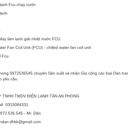
 lạnh Fcu chạy nước
lạnh
c
Máy làm lạnh giải nhiệt nước FCU
ter Fan Coil Unit (FCU) - chilled water fan coil unit
l Fcu
hong 0972536545 chuyên Sản xuất và nhận Gia công các loại Dàn trao đ
o yêu cầu.
 TNHH TMDV ĐIỆN LẠNH TÂN AN PHONG
uế: 0315084331
0972.536.545 - Mr. Dân
andan.dhkk@gmail.com