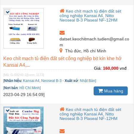
Keo chít mạch tủ điện đất sét
công nghiệp Kansai A4, Nitto
Neoseal B-3 Plaseal NF-12HM
datset.keochitmach.tudien@gmail.co
m
Thủ đức, Hồ chí Minh
Keo chít mạch tủ điện đất sét công nghiệp bịt kín khe hở
Kansai A4,...
Giá:
160,000
vnđ
[Mã: G-59246-1]
[xem: 1173]
[
Nhãn hiệu
:
Kansai A4, Neoseal B-3
-
Xuất xứ
:
Nhật Bản]
[
Nơi bán
:
Hồ Chí Minh]
Mua hàng
2023-04-29 16:54:09]
Keo chít mạch tủ điện đất sét
công nghiệp Kansai A4, Nitto
Neoseal B-3 Plaseal NF-12HM