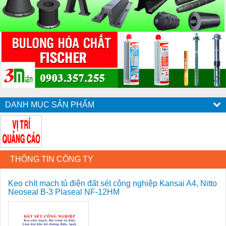
DANH MỤC SẢN PHẨM
THÔNG TIN CÔNG TY
Keo chít mạch tủ điện đất sét công nghiệp Kansai A4, Nitto
Neoseal B-3 Plaseal NF-12HM