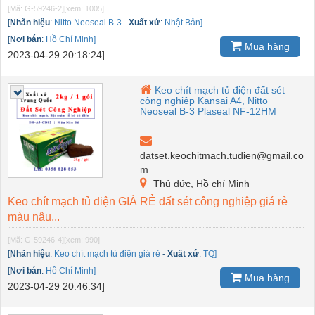
[Mã: G-59246-2]
[xem: 1005]
[
Nhãn hiệu
:
Nitto Neoseal B-3
-
Xuất xứ
:
Nhật Bản]
[
Nơi bán
:
Hồ Chí Minh]
Mua hàng
2023-04-29 20:18:24]
Keo chít mạch tủ điện đất sét
công nghiệp Kansai A4, Nitto
Neoseal B-3 Plaseal NF-12HM
datset.keochitmach.tudien@gmail.co
m
Thủ đức, Hồ chí Minh
Keo chít mạch tủ điện GIÁ RẺ đất sét công nghiệp giá rẻ
màu nâu...
[Mã: G-59246-4]
[xem: 990]
[
Nhãn hiệu
:
Keo chít mạch tủ điện giá rẻ
-
Xuất xứ
:
TQ]
[
Nơi bán
:
Hồ Chí Minh]
Mua hàng
2023-04-29 20:46:34]