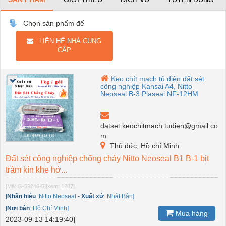
Chọn sản phẩm để
LIÊN HỆ NHÀ CUNG
CẤP
Keo chít mạch tủ điện đất sét
công nghiệp Kansai A4, Nitto
Neoseal B-3 Plaseal NF-12HM
datset.keochitmach.tudien@gmail.co
m
Thủ đức, Hồ chí Minh
Đất sét công nghiệp chống cháy Nitto Neoseal B1 B-1 bịt
trám kín khe hở...
[Mã: G-59246-5]
[xem: 1287]
[
Nhãn hiệu
:
Nitto Neoseal
-
Xuất xứ
:
Nhật Bản]
[
Nơi bán
:
Hồ Chí Minh]
Mua hàng
2023-09-13 14:19:40]