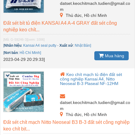
datset.keochitmach.tudien@gmail.co
m
Thủ đức, Hồ chí Minh
Đất sét bít tủ điện KANSAI A4 A-4 GRAY đất sét công
nghiệp keo chít...
[Mã: G-59246-3]
[xem: 1006]
[
Nhãn hiệu
:
Kansai A4 seal putty
-
Xuất xứ
:
Nhật Bản]
[
Nơi bán
:
Hồ Chí Minh]
Mua hàng
2023-04-29 20:29:33]
Keo chít mạch tủ điện đất sét
công nghiệp Kansai A4, Nitto
Neoseal B-3 Plaseal NF-12HM
datset.keochitmach.tudien@gmail.co
m
Thủ đức, Hồ chí Minh
Đất sét chít mạch Nitto Neoseal B3 B-3 đất sét công nghiệp
keo chít bịt...