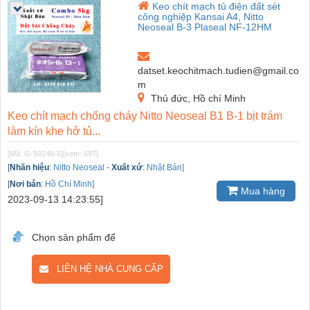
Keo chít mạch tủ điện đất sét
công nghiệp Kansai A4, Nitto
Neoseal B-3 Plaseal NF-12HM
datset.keochitmach.tudien@gmail.co
m
Thủ đức, Hồ chí Minh
Keo chít mạch chống cháy Nitto Neoseal B1 B-1 bịt trám
làm kín khe hở tủ...
[Mã: G-59246-6]
[xem: 697]
[
Nhãn hiệu
:
Nitto Neoseal
-
Xuất xứ
:
Nhật Bản]
[
Nơi bán
:
Hồ Chí Minh]
Mua hàng
2023-09-13 14:23:55]
Chọn sản phẩm để
LIÊN HỆ NHÀ CUNG CẤP