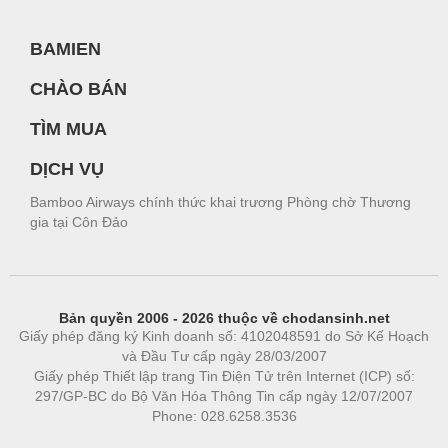
BAMIEN
CHÀO BÁN
TÌM MUA
DỊCH VỤ
Bamboo Airways chính thức khai trương Phòng chờ Thương
gia tại Côn Đảo
Bản quyền 2006 - 2026 thuộc về chodansinh.net
Giấy phép đăng ký Kinh doanh số: 4102048591 do Sở Kế Hoạch
và Đầu Tư cấp ngày 28/03/2007
Giấy phép Thiết lập trang Tin Điện Tử trên Internet (ICP) số:
297/GP-BC do Bộ Văn Hóa Thông Tin cấp ngày 12/07/2007
Phone: 028.6258.3536
Phòng trọ
|
https://bdsgroup.vn
https://kqxs123.com