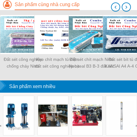
Sản phẩm cùng nhà cung cấp
‹
›
Đất sét công nghiệp
Keo chít mạch tủ điện
Đất sét chít mạch Nitto
Đất sét bít tủ 
chống cháy Nitto
đất sét công nghiệp bịt
Neoseal B3 B-3 đất sét
KANSAI A4 A-4
Neoseal B1 B-1 bịt
kín khe hở Kansai A4,
công nghiệp keo chít
đất sét công ng
trám kín khe hở tủ điện
Neoseal B-3
bịt tủ điện
keo chít mạch tủ
Sản phẩm xem nhiều
‹
›