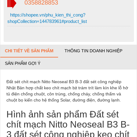
0358828853
https://shopee.vn/phu_kien_thi_cong?
shopCollection=144783961#product_list
CHI TIẾT VỀ SẢN PHẨM
THÔNG TIN DOANH NGHIỆP
SẢN PHẨM GỢI Ý
Đất sét chít mạch Nitto Neoseal B3 B-3 đất sét công nghiệp
Nhật Bản hợp chất keo chít mạch bịt trám trít làm kín khe lỗ hở
tủ điện chống chuột, côn trùng, chống cháy, chống thấm và
chuột bọ kiến cho hệ thống Solar, đường điện, đường lạnh.
Hình ảnh sản phẩm Đất sét
chít mạch Nitto Neoseal B3 B-
3 đất sét công nghiệp keo chít