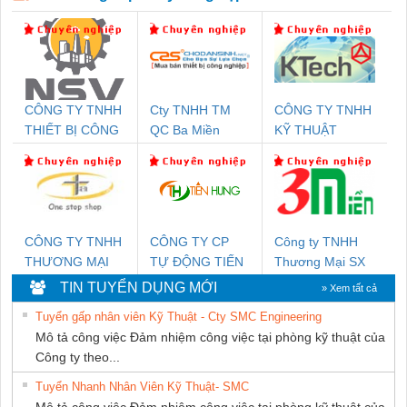
CÔNG TY TNHH
Cty TNHH TM
CÔNG TY TNHH
THIẾT BỊ CÔNG
QC Ba Miền
KỸ THUẬT
NGHIỆP NIHON
KTECH VIỆT
SETSUBI VIỆT
NAM
NAM
CÔNG TY TNHH
CÔNG TY CP
Công ty TNHH
THƯƠNG MẠI
TỰ ĐỘNG TIẾN
Thương Mại SX
THIÊN ÂN VIỆT
HƯNG
Ba Miền
TIN TUYỂN DỤNG MỚI
» Xem tất cả
NAM
Tuyển gấp nhân viên Kỹ Thuật - Cty SMC Engineering
Mô tả công việc Đảm nhiệm công việc tại phòng kỹ thuật của
Công ty theo...
Tuyển Nhanh Nhân Viên Kỹ Thuật- SMC