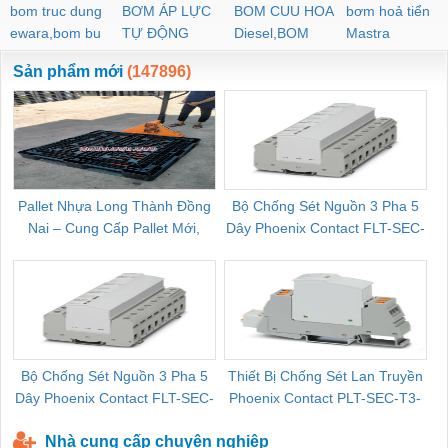
bom truc dung
BƠM ÁP LỰC
BOM CUU HOA
bơm hoả tiển
ewara,bom bu
TỰ ĐỘNG
Diesel,BOM
Mastra
ewara
CHUA CHAY
Sản phẩm mới
(147896)
Pallet Nhựa Long Thành Đồng
Bộ Chống Sét Nguồn 3 Pha 5
Nai – Cung Cấp Pallet Mới,
Dây Phoenix Contact FLT-SEC-
C
Pallet Cũ Giá Tốt
P-T1-3S-264/50-FM - 2909589
Bộ Chống Sét Nguồn 3 Pha 5
Thiết Bị Chống Sét Lan Truyền
B
Dây Phoenix Contact FLT-SEC-
Phoenix Contact PLT-SEC-T3-
P-T1-3S-440/35-FM - 2908264
230-FM-PT - 2907928
Nhà cung cấp chuyên nghiệp