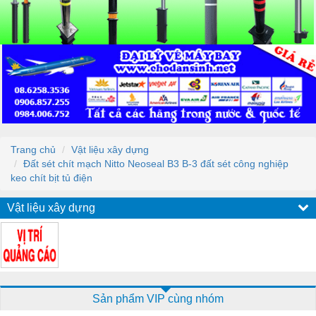
Trang chủ
Vật liệu xây dựng
Đất sét chít mạch Nitto Neoseal B3 B-3 đất sét công nghiệp
keo chít bịt tủ điện
Vật liệu xây dựng
Sản phẩm VIP cùng nhóm