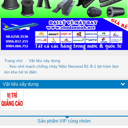
Trang chủ
Vật liệu xây dựng
Keo chít mạch chống cháy Nitto Neoseal B1 B-1 bịt trám làm
kín khe hở tủ điện
Vật liệu xây dựng
Sản phẩm VIP cùng nhóm