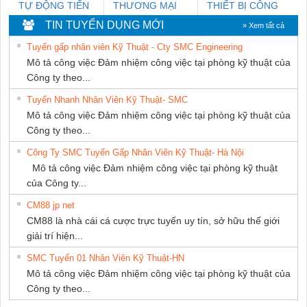
TỰ ĐỘNG TIẾN
THƯƠNG MẠI
THIẾT BỊ CÔNG
HƯNG
DỊCH VỤ KỸ
NGHIỆP NIHON
TIN TUYỂN DỤNG MỚI
» Xem tất cả
THUẬT ĐIỆN CƠ
SETSUBI VIỆT
Tuyển gấp nhân viên Kỹ Thuật - Cty SMC Engineering
GIA HƯNG
NAM
Mô tả công việc Đảm nhiệm công việc tại phòng kỹ thuật của
PHÁT
Công ty theo...
Tuyển Nhanh Nhân Viên Kỹ Thuật- SMC
Mô tả công việc Đảm nhiệm công việc tại phòng kỹ thuật của
Công ty theo...
Công Ty SMC Tuyển Gấp Nhân Viên Kỹ Thuật- Hà Nội
Mô tả công việc Đảm nhiệm công việc tại phòng kỹ thuật
của Công ty...
CM88 jp net
CM88 là nhà cái cá cược trực tuyến uy tín, sở hữu thế giới
giải trí hiện...
SMC Tuyển 01 Nhân Viên Kỹ Thuật-HN
Mô tả công việc Đảm nhiệm công việc tại phòng kỹ thuật của
Công ty theo...