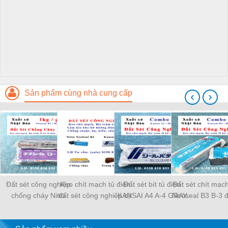
Sản phẩm cùng nhà cung cấp
‹
›
Đất sét công nghiệp
Keo chít mạch tủ điện
Đất sét bít tủ điện
Đất sét chít mạch
chống cháy Nitto
đất sét công nghiệp bịt
KANSAI A4 A-4 GRAY
Neoseal B3 B-3 đ
Neoseal B1 B-1 bịt
kín khe hở Kansai A4,
đất sét công nghiệp
công nghiệp keo
trám kín khe hở tủ điện
Neoseal B-3
keo chít mạch tủ điện
bịt tủ điện