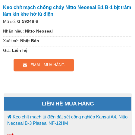
Keo chít mạch chống cháy Nitto Neoseal B1 B-1 bịt trám
làm kín khe hở tủ điện
Mã số:
G-59246-6
Nhãn hiệu:
Nitto Neoseal
Xuất xứ:
Nhật Bản
Giá:
Liên hệ
EMAIL MUA HÀNG
LIÊN HỆ MUA HÀNG
Keo chít mạch tủ điện đất sét công nghiệp Kansai A4, Nitto
Neoseal B-3 Plaseal NF-12HM