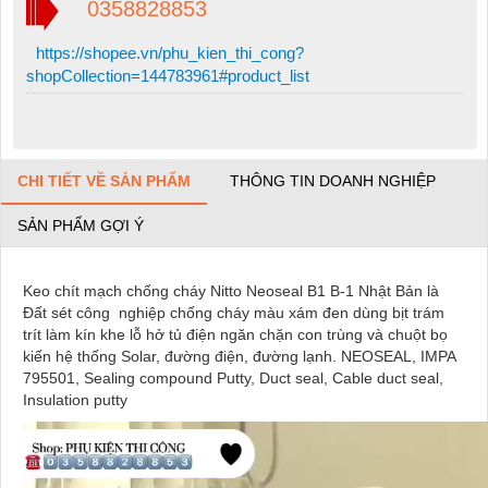
0358828853
https://shopee.vn/phu_kien_thi_cong?
shopCollection=144783961#product_list
CHI TIẾT VỀ SẢN PHẨM
THÔNG TIN DOANH NGHIỆP
SẢN PHẨM GỢI Ý
Keo chít mạch chống cháy Nitto Neoseal B1 B-1 Nhật Bản là
Đất sét công nghiệp chống cháy màu xám đen dùng bịt trám
trít làm kín khe lỗ hở tủ điện ngăn chặn con trùng và chuột bọ
kiến hệ thống Solar, đường điện, đường lạnh. NEOSEAL, IMPA
795501, Sealing compound Putty, Duct seal, Cable duct seal,
Insulation putty