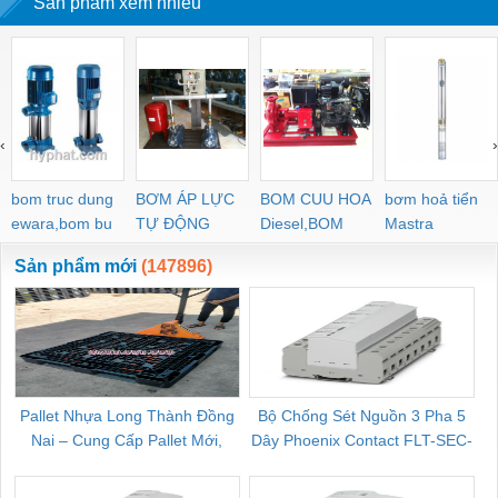
Sản phẩm xem nhiều
‹
›
bom truc dung
BƠM ÁP LỰC
BOM CUU HOA
bơm hoả tiển
ewara,bom bu
TỰ ĐỘNG
Diesel,BOM
Mastra
ewara
CHUA CHAY
Sản phẩm mới
(147896)
Pallet Nhựa Long Thành Đồng
Bộ Chống Sét Nguồn 3 Pha 5
Nai – Cung Cấp Pallet Mới,
Dây Phoenix Contact FLT-SEC-
C
Pallet Cũ Giá Tốt
P-T1-3S-264/50-FM - 2909589