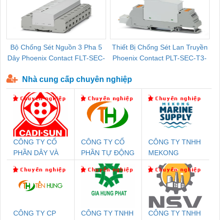
Bộ Chống Sét Nguồn 3 Pha 5
Thiết Bị Chống Sét Lan Truyền
B
Dây Phoenix Contact FLT-SEC-
Phoenix Contact PLT-SEC-T3-
P-T1-3S-440/35-FM - 2908264
230-FM-PT - 2907928
Nhà cung cấp chuyên nghiệp
CÔNG TY CỔ
CÔNG TY CỔ
CÔNG TY TNHH
PHẦN DÂY VÀ
PHẦN TỰ ĐỘNG
MEKONG
CÁP ĐIỆN
TIẾN HƯNG
MARINE
THƯỢNG ĐÌNH
SUPPLY
CÔNG TY CP
CÔNG TY TNHH
CÔNG TY TNHH