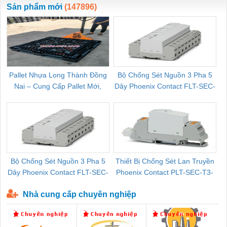
Sản phẩm mới
(147896)
Pallet Nhựa Long Thành Đồng
Bộ Chống Sét Nguồn 3 Pha 5
Nai – Cung Cấp Pallet Mới,
Dây Phoenix Contact FLT-SEC-
C
Pallet Cũ Giá Tốt
P-T1-3S-264/50-FM - 2909589
Bộ Chống Sét Nguồn 3 Pha 5
Thiết Bị Chống Sét Lan Truyền
B
Dây Phoenix Contact FLT-SEC-
Phoenix Contact PLT-SEC-T3-
P-T1-3S-440/35-FM - 2908264
230-FM-PT - 2907928
Nhà cung cấp chuyên nghiệp