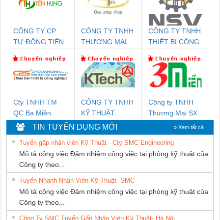
CÔNG TY CP
CÔNG TY TNHH
CÔNG TY TNHH
TỰ ĐỘNG TIẾN
THƯƠNG MẠI
THIẾT BỊ CÔNG
HƯNG
THIÊN ÂN VIỆT
NGHIỆP NIHON
NAM
SETSUBI VIỆT
NAM
Cty TNHH TM
CÔNG TY TNHH
Công ty TNHH
QC Ba Miền
KỸ THUẬT
Thương Mại SX
KTECH VIỆT
Ba Miền
TIN TUYỂN DỤNG MỚI
» Xem tất cả
NAM
Tuyển gấp nhân viên Kỹ Thuật - Cty SMC Engineering
Mô tả công việc Đảm nhiệm công việc tại phòng kỹ thuật của
Công ty theo...
Tuyển Nhanh Nhân Viên Kỹ Thuật- SMC
Mô tả công việc Đảm nhiệm công việc tại phòng kỹ thuật của
Công ty theo...
Công Ty SMC Tuyển Gấp Nhân Viên Kỹ Thuật- Hà Nội