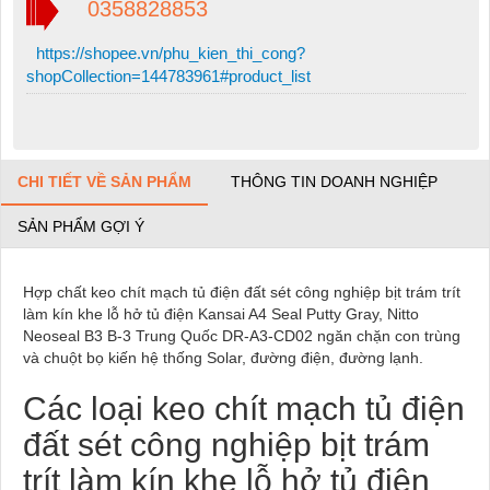
0358828853
https://shopee.vn/phu_kien_thi_cong?
shopCollection=144783961#product_list
CHI TIẾT VỀ SẢN PHẨM
THÔNG TIN DOANH NGHIỆP
SẢN PHẨM GỢI Ý
Hợp chất keo chít mạch tủ điện đất sét công nghiệp bịt trám trít
làm kín khe lỗ hở tủ điện Kansai A4 Seal Putty Gray, Nitto
Neoseal B3 B-3 Trung Quốc DR-A3-CD02 ngăn chặn con trùng
và chuột bọ kiến hệ thống Solar, đường điện, đường lạnh.
Các loại keo chít mạch tủ điện
đất sét công nghiệp bịt trám
trít làm kín khe lỗ hở tủ điện