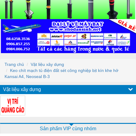
Trang chủ
Vật liệu xây dựng
Keo chít mạch tủ điện đất sét công nghiệp bịt kín khe hở
Kansai A4, Neoseal B-3
Vật liệu xây dựng
Sản phẩm VIP cùng nhóm