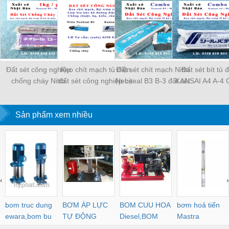
Đất sét công nghiệp
Keo chít mạch tủ điện
Đất sét chít mạch Nitto
Đất sét bít tủ 
chống cháy Nitto
đất sét công nghiệp bịt
Neoseal B3 B-3 đất sét
KANSAI A4 A-4
Neoseal B1 B-1 bịt
kín khe hở Kansai A4,
công nghiệp keo chít
đất sét công ng
trám kín khe hở tủ điện
Neoseal B-3
bịt tủ điện
keo chít mạch tủ
Sản phẩm xem nhiều
‹
›
bom truc dung
BƠM ÁP LỰC
BOM CUU HOA
bơm hoả tiển
ewara,bom bu
TỰ ĐỘNG
Diesel,BOM
Mastra
ewara
CHUA CHAY