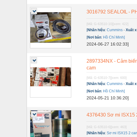
Thiết bị điện
3016792 SEALOIL - 
Thiết bị giáo dục
Thiết bị khác
[Mã: G-63510-10]
[xem: 422]
[
Nhãn hiệu
:
Cummins
-
Xuất 
Thiết bị làm sạch
[
Nơi bán
:
Hồ Chí Minh]
2024-06-27 16:02:33]
Thiết bị sơn - Sơn
Thiết bị nhà bếp
2897334NX - Cảm biến 
cam
Thiết bị nhiệt
[Mã: G-63510-7]
[xem: 600]
Thiêt bị PCCC
[
Nhãn hiệu
:
Cummins
-
Xuất 
Thiết bị truyền động
[
Nơi bán
:
Hồ Chí Minh]
2024-05-21 10:36:20]
Thiết bị văn phòng
Thiết bị viễn thông
4376430 Sơ mi ISX15 
Thủy lực-Thiết bị
[Mã: G-63510-6]
[xem: 463]
[
Nhãn hiệu
:
Sơ mi ISX15 2 ca
Thủy sản - Trang thiết bị