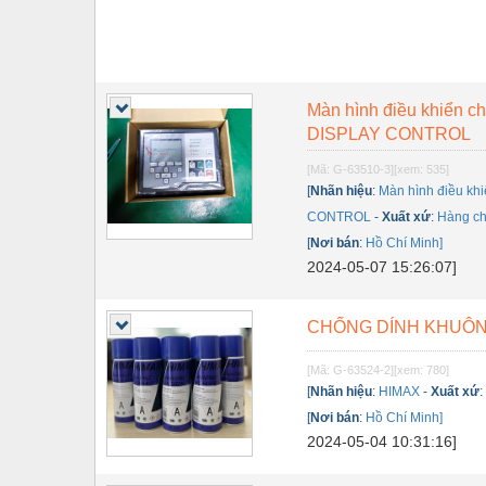
Màn hình điều khiển c
DISPLAY CONTROL
[Mã: G-63510-3]
[xem: 535]
[
Nhãn hiệu
:
Màn hình điều kh
CONTROL
-
Xuất xứ
:
Hàng ch
[
Nơi bán
:
Hồ Chí Minh]
2024-05-07 15:26:07]
CHỐNG DÍNH KHUÔN
[Mã: G-63524-2]
[xem: 780]
[
Nhãn hiệu
:
HIMAX
-
Xuất xứ
[
Nơi bán
:
Hồ Chí Minh]
2024-05-04 10:31:16]