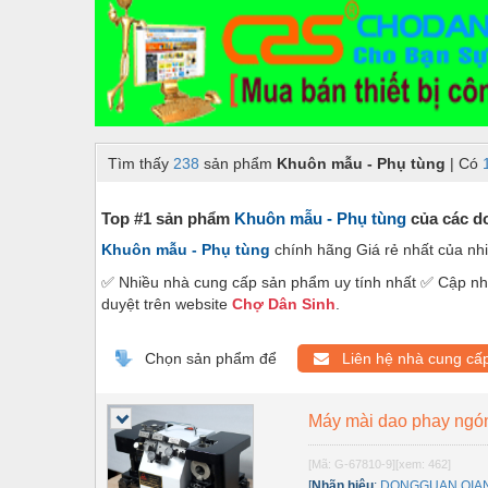
Dây chuyền sản xuất
Dệt may - Thiết bị
Dầu mỡ công nghiệp
Dịch vụ - Thi công
Tìm thấy
238
sản phẩm
Khuôn mẫu - Phụ tùng
| Có
Điện công nghiệp
Điện gia dụng
Top #1 sản phẩm
Khuôn mẫu - Phụ tùng
của các do
Khuôn mẫu - Phụ tùng
chính hãng Giá rẻ nhất của nh
Điện Lạnh
✅ Nhiều nhà cung cấp sản phẩm uy tính nhất ✅ Cập nhậ
Đóng tàu Thiết bị
duyệt trên website
Chợ Dân Sinh
.
Đúc chính xác Thiết bị
Chọn sản phẩm để
Liên hệ nhà cung cấ
Dụng cụ cầm tay
Dụng cụ cắt gọt
Máy mài dao phay ngó
Dụng cụ điện
[Mã: G-67810-9]
[xem: 462]
[
Nhãn hiệu
:
DONGGUAN QIA