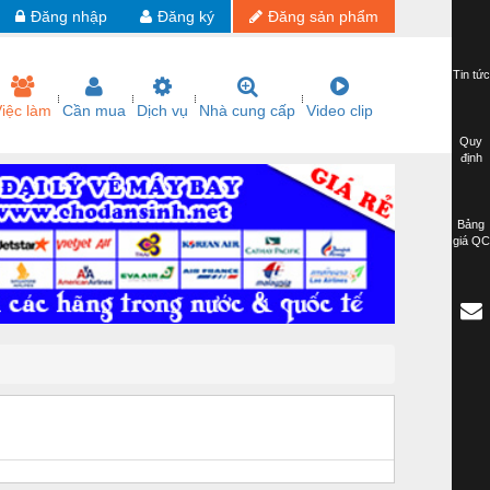
Đăng nhập
Đăng ký
Đăng sản phẩm
Tin tức
iệc làm
Cần mua
Dịch vụ
Nhà cung cấp
Video clip
Quy
định
Bảng
giá QC