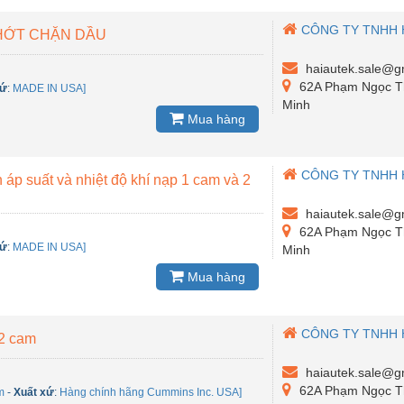
CÔNG TY TNHH 
PHỚT CHẶN DẦU
haiautek.sale@g
62A Phạm Ngọc Th
xứ
:
MADE IN USA]
Minh
Mua hàng
CÔNG TY TNHH 
áp suất và nhiệt độ khí nạp 1 cam và 2
haiautek.sale@g
62A Phạm Ngọc Th
xứ
:
MADE IN USA]
Minh
Mua hàng
CÔNG TY TNHH 
2 cam
haiautek.sale@g
62A Phạm Ngọc Th
m
-
Xuất xứ
:
Hàng chính hãng Cummins Inc. USA]