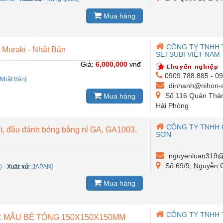
Mua hàng
CÔNG TY TNHH 
 Muraki - Nhật Bản
SETSUBI VIỆT NAM
Giá:
6,000,000
vnđ
0909.788.885 - 0
Nhật Bản]
dinhanh@nihon-s
Số 116 Quán Thá
Mua hàng
Hải Phòng
CÔNG TY TNHH 
nt, đầu đánh bóng bằng nỉ GA, GA1003,
SƠN
nguyenluan319@
Số 69/9, Nguyễn G
)
-
Xuất xứ
:
JAPAN]
Mua hàng
CÔNG TY TNHH 
C MẪU BÊ TÔNG 150X150X150MM