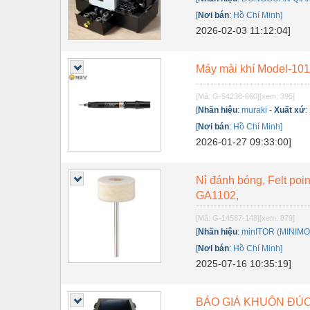
Dụng cụ đo
[
Nơi bán
:
Hồ Chí Minh]
Gỗ - Trang thiết bị
2026-02-03 11:12:04]
Hàn cắt - Thiết bị
Máy mài khí Model-101
Hóa chất-Trang thiết bị
[Mã: G-54238-660]
[xem: 395]
Kệ công nghiệp
[
Nhãn hiệu
:
muraki
-
Xuất xứ
:
Khí nén - Thiết bị
[
Nơi bán
:
Hồ Chí Minh]
2026-01-27 09:33:00]
Khuôn mẫu - Phụ tùng
Lọc công nghiệp
Nỉ đánh bóng, Felt poi
GA1102,
Máy công cụ - Phụ tùng
[Mã: G-14587-148]
[xem: 879]
Mỏ - Trang thiết bị
[
Nhãn hiệu
:
minITOR (MINIMO
[
Nơi bán
:
Hồ Chí Minh]
Mô tơ - Hộp số
2025-07-16 10:35:19]
Môi trường - Thiết bị
Nâng hạ - Trang thiết bị
BÁO GIÁ KHUÔN ĐÚ