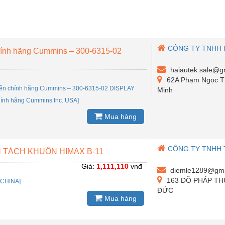
CÔNG TY TNHH 
hính hãng Cummins – 300-6315-02
haiautek.sale@g
62A Phạm Ngọc Th
iển chính hãng Cummins – 300-6315-02 DISPLAY
Minh
ính hãng Cummins Inc. USA]
Mua hàng
CÔNG TY TNHH 
 TÁCH KHUÔN HIMAX B-11
Giá:
1,111,110
vnđ
diemle1289@gma
163 ĐỖ PHÁP TH
:
CHINA]
ĐỨC
Mua hàng