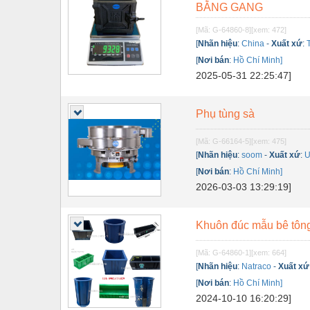
BẰNG GANG
Nội - Ngoại thất - văn phòng
[Mã: G-64860-8]
[xem: 472]
Nồi hơi - Trang thiết bị
[
Nhãn hiệu
:
China
-
Xuất xứ
:
[
Nơi bán
:
Hồ Chí Minh]
Nông nghiệp - Thiết bị
2025-05-31 22:25:47]
Nước-Vật tư thiết bị
Phụ tùng sà
Phốt cơ khí
Sắt, thép, inox các loại
[Mã: G-66164-5]
[xem: 475]
[
Nhãn hiệu
:
soom
-
Xuất xứ
:
U
Thí nghiệm-Trang thiết bị
[
Nơi bán
:
Hồ Chí Minh]
2026-03-03 13:29:19]
Thiết bị chiếu sáng
Thiết bị chống sét
Khuôn đúc mẫu bê tôn
Thiết bị an ninh
[Mã: G-64860-1]
[xem: 664]
Thiết bị công nghiệp
[
Nhãn hiệu
:
Natraco
-
Xuất xứ
[
Nơi bán
:
Hồ Chí Minh]
Thiết bị công trình
2024-10-10 16:20:29]