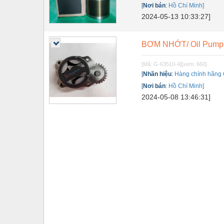
[
Nơi bán
:
Hồ Chí Minh]
Tự động hoá
2024-05-13 10:33:27]
Van - Co các loại
BƠM NHỚT/ Oil Pump
Vật liệu mài mòn
[Mã: G-63510-4]
[xem: 660]
Vật liệu xây dựng
[
Nhãn hiệu
:
Hàng chính hãng
Vòng bi - Bạc đạn
[
Nơi bán
:
Hồ Chí Minh]
2024-05-08 13:46:31]
Xe hơi - Phụ tùng
Xe máy - Phụ tùng
Xe tải - phụ tùng
Y khoa - Trang thiết bị