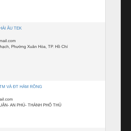
HẢI ÂU TEK
mail.com
ạch, Phường Xuân Hòa, TP. Hồ Chí
TM VÀ ĐT HÀM RỒNG
il.com
UẬN- AN PHÚ- THÀNH PHỐ THỦ