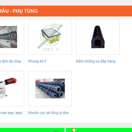
ẪU - PHỤ TÙNG
y tâm dự ứng
Khung túi F
Đệm chống va đập hàng
hải E11D0203
 cam kẹp, kẹp/
Khuôn cọc bê tông ly tâm
dự ứng lực