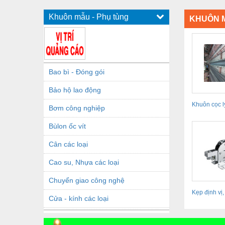
Khuôn mẫu - Phụ tùng
KHUÔN M
Bao bì - Đóng gói
Bảo hộ lao động
Khuôn cọc l
Bơm công nghiệp
lực
Bùlon ốc vít
Cân các loại
Cao su, Nhựa các loại
Chuyển giao công nghệ
Kẹp định vị,
Cửa - kính các loại
Toggle...
Dầu khí - Thiết bị