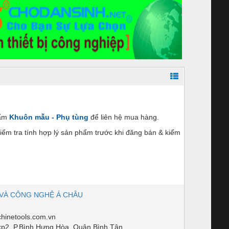
hẩm
Khuôn mẫu - Phụ tùng
để liên hệ mua hàng.
ểm tra tính hợp lý sản phẩm trước khi đăng bán & kiểm
VÀ CÔNG NGHỆ Á CHÂU
inetools.com.vn
kp2, P.Bình Hưng Hòa, Quận Bình Tân