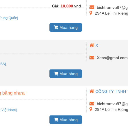
Giá:
10,000
vnđ
bichtramvu97@g
294A Lê Thị Riêng,
Trung Quốc]
Mua hàng
X
Xeas@gmai.com
SA]
Mua hàng
CÔNG TY TNHH 
g bằng nhựa
bichtramvu97@g
294A Lê Thị Riêng,
:
Việt Nam]
Mua hàng