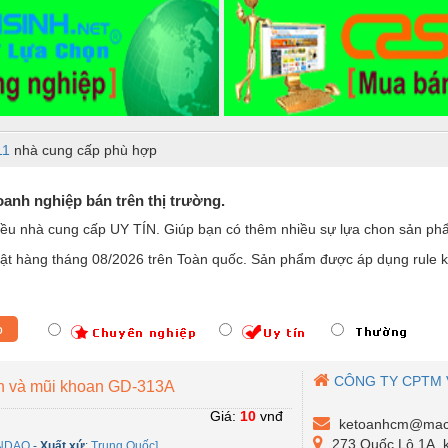
11
nhà cung cấp phù hợp
anh nghiệp bán trên thị trường.
iều nhà cung cấp UY TÍN. Giúp bạn có thêm nhiều sự lựa chon sản p
t hàng tháng 08/2026 trên Toàn quốc. Sản phẩm được áp dụng rule ki
p
CÔNG TY CPTM 
n và mũi khoan GD-313A
Giá:
10
vnđ
ketoanhcm@mach
273 Quốc Lộ 1A, 
NDAO
-
Xuất xứ
:
Trung Quốc]