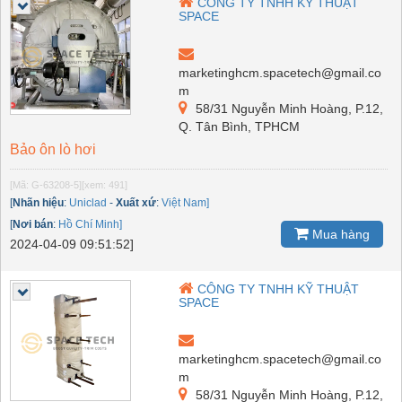
CÔNG TY TNHH KỸ THUẬT
SPACE
marketinghcm.spacetech@gmail.co
m
58/31 Nguyễn Minh Hoàng, P.12,
Q. Tân Bình, TPHCM
Bảo ôn lò hơi
[Mã: G-63208-5]
[xem: 491]
[
Nhãn hiệu
:
Uniclad
-
Xuất xứ
:
Việt Nam]
[
Nơi bán
:
Hồ Chí Minh]
Mua hàng
2024-04-09 09:51:52]
CÔNG TY TNHH KỸ THUẬT
SPACE
marketinghcm.spacetech@gmail.co
m
58/31 Nguyễn Minh Hoàng, P.12,