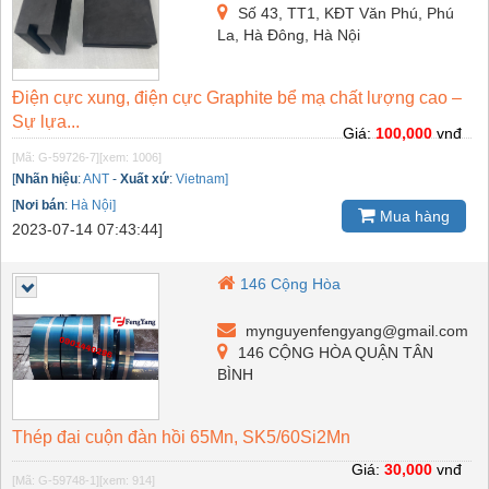
Số 43, TT1, KĐT Văn Phú, Phú
La, Hà Đông, Hà Nội
Điện cực xung, điện cực Graphite bể mạ chất lượng cao –
Sự lựa...
Giá:
100,000
vnđ
[Mã: G-59726-7]
[xem: 1006]
[
Nhãn hiệu
:
ANT
-
Xuất xứ
:
Vietnam]
[
Nơi bán
:
Hà Nội]
Mua hàng
2023-07-14 07:43:44]
146 Cộng Hòa
mynguyenfengyang@gmail.com
146 CỘNG HÒA QUẬN TÂN
BÌNH
Thép đai cuộn đàn hồi 65Mn, SK5/60Si2Mn
Giá:
30,000
vnđ
[Mã: G-59748-1]
[xem: 914]