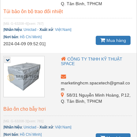
Q. Tân Bình, TPHCM
Túi bảo ôn bộ trao đổi nhiệt
[Mã: G-63208-4]
[xem: 767]
[
Nhãn hiệu
:
Uniclad
-
Xuất xứ
:
Việt Nam]
[
Nơi bán
:
Hồ Chí Minh]
Mua hàng
2024-04-09 09:52:01]
CÔNG TY TNHH KỸ THUẬT
SPACE
marketinghcm.spacetech@gmail.co
m
58/31 Nguyễn Minh Hoàng, P.12,
Q. Tân Bình, TPHCM
Bảo ôn cho bẫy hơi
[Mã: G-63208-3]
[xem: 781]
[
Nhãn hiệu
:
Uniclad
-
Xuất xứ
:
Việt Nam]
[
Nơi bán
:
Hồ Chí Minh]