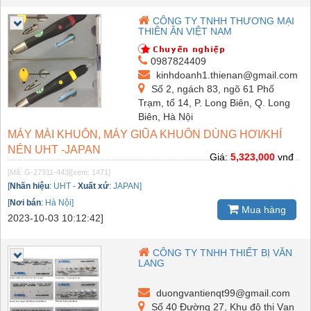
CÔNG TY TNHH THƯƠNG MẠI
THIÊN ÂN VIỆT NAM
0987824409
kinhdoanh1.thienan@gmail.com
Số 2, ngách 83, ngõ 61 Phố
Trạm, tổ 14, P. Long Biên, Q. Long
Biên, Hà Nội
MÁY MÀI KHUÔN, MÁY GIŨA KHUÔN DÙNG HƠI/KHÍ
NÉN UHT -JAPAN
Giá:
5,323,000
vnđ
[Mã: G-27311-443]
[xem: 1471]
[
Nhãn hiệu
:
UHT
-
Xuất xứ
:
JAPAN]
[
Nơi bán
:
Hà Nội]
Mua hàng
2023-10-03 10:12:42]
CÔNG TY TNHH THIẾT BỊ VĂN
LANG
duongvantienqt99@gmail.com
Số 40 Đường 27, Khu đô thị Vạn