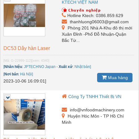
KTECH VIỆT NAM
Hotline Ktech: 0386.859.629
thanhluong06003@gmail.com
Phòng 201 Nhà A-Khu đô thị mới
Xuân Đỉnh -Phố Đỗ Nhuận-Quận
Bắc Từ...
DC53 Dây hàn Laser
[Mã: G-22999-112]
[xem: 4340]
[
Nhãn hiệu
:
JPTECHNO Japan
-
Xuất xứ
:
Nhật bản]
[
Nơi bán
:
Hà Nội]
Mua hàng
2023-10-06 16:09:01]
Công Ty TNHH Thiết Bị VN
info@vnfoodmachinery.com
Huyện Hóc Môn - TP Hồ Chí
Minh