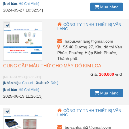
[
Nơi bán
:
Hồ Chí Minh]
Mua hàng
2024-05-27 10:32:54]
CÔNG TY TNHH THIẾT BỊ VĂN
LANG
habui.vanlang@gmail.com
Số 40 Đường 27, Khu đô thị Vạn
Phúc, Phường Hiệp Bình Phước,
Thành phố...
CUNG CẤP MẪU THỬ CHO MÁY DÒ KIM LOẠI
Giá:
100,000
vnđ
[Mã: G-61726-1]
[xem: 741]
[
Nhãn hiệu
:
Cassel
-
Xuất xứ
:
Đức]
[
Nơi bán
:
Hồ Chí Minh]
Mua hàng
2025-06-19 11:26:13]
CÔNG TY TNHH THIẾT BỊ VĂN
LANG
buivanhanb2@gmail.com