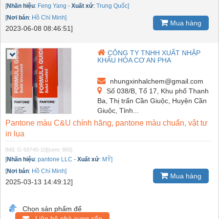
[
Nhãn hiệu
:
Feng Yang
-
Xuất xứ
:
Trung Quốc]
[
Nơi bán
:
Hồ Chí Minh]
Mua hàng
2023-06-08 08:46:51]
CÔNG TY TNHH XUẤT NHẬP
KHẨU HÓA CƠ AN PHA
nhungxinhalchem@gmail.com
Số 038/B, Tổ 17, Khu phố Thanh
Ba, Thị trấn Cần Giuộc, Huyện Cần
Giuộc, Tỉnh...
Pantone màu C&U chính hãng, pantone màu chuẩn, vật tư
in lụa
[Mã: G-59740-10]
[xem: 865]
[
Nhãn hiệu
:
pantone LLC
-
Xuất xứ
:
MỸ]
[
Nơi bán
:
Hồ Chí Minh]
Mua hàng
2025-03-13 14:49:12]
Chọn sản phẩm để
Liên hệ nhà cung cấp