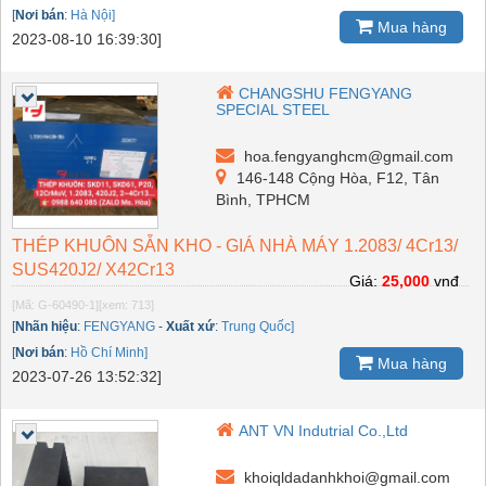
[
Nơi bán
:
Hà Nội]
Mua hàng
2023-08-10 16:39:30]
CHANGSHU FENGYANG
SPECIAL STEEL
hoa.fengyanghcm@gmail.com
146-148 Cộng Hòa, F12, Tân
Bình, TPHCM
THÉP KHUÔN SẴN KHO - GIÁ NHÀ MÁY 1.2083/ 4Cr13/
SUS420J2/ X42Cr13
Giá:
25,000
vnđ
[Mã: G-60490-1]
[xem: 713]
[
Nhãn hiệu
:
FENGYANG
-
Xuất xứ
:
Trung Quốc]
[
Nơi bán
:
Hồ Chí Minh]
Mua hàng
2023-07-26 13:52:32]
ANT VN Indutrial Co.,Ltd
khoiqldadanhkhoi@gmail.com