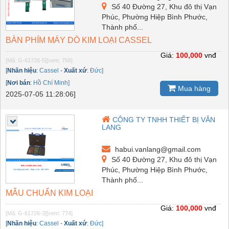
Số 40 Đường 27, Khu đô thị Vạn
Phúc, Phường Hiệp Bình Phước,
Thành phố...
BÀN PHÍM MÁY DÒ KIM LOẠI CASSEL
Giá:
100,000
vnđ
[Mã: G-61726-5]
[xem: 768]
[
Nhãn hiệu
:
Cassel
-
Xuất xứ
:
Đức]
[
Nơi bán
:
Hồ Chí Minh]
Mua hàng
2025-07-05 11:28:06]
CÔNG TY TNHH THIẾT BỊ VĂN
LANG
habui.vanlang@gmail.com
Số 40 Đường 27, Khu đô thị Vạn
Phúc, Phường Hiệp Bình Phước,
Thành phố...
MẪU CHUẨN KIM LOẠI
Giá:
100,000
vnđ
[Mã: G-61726-3]
[xem: 774]
[
Nhãn hiệu
:
Cassel
-
Xuất xứ
:
Đức]