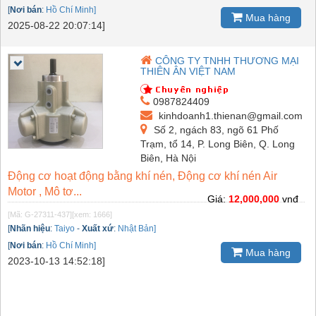
[
Nơi bán
:
Hồ Chí Minh]
Mua hàng
2025-08-22 20:07:14]
CÔNG TY TNHH THƯƠNG MẠI
THIÊN ÂN VIỆT NAM
0987824409
kinhdoanh1.thienan@gmail.com
Số 2, ngách 83, ngõ 61 Phố
Trạm, tổ 14, P. Long Biên, Q. Long
Biên, Hà Nội
Động cơ hoạt động bằng khí nén, Động cơ khí nén Air
Motor , Mô tơ...
Giá:
12,000,000
vnđ
[Mã: G-27311-437]
[xem: 1666]
[
Nhãn hiệu
:
Taiyo
-
Xuất xứ
:
Nhật Bản]
[
Nơi bán
:
Hồ Chí Minh]
Mua hàng
2023-10-13 14:52:18]