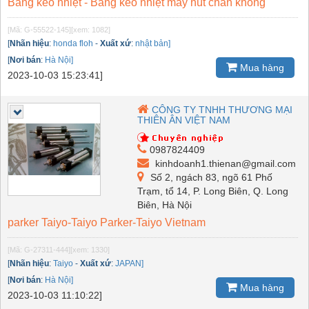
Băng keo nhiệt - Băng keo nhiệt máy hút chân không
[Mã: G-55522-145]
[xem: 1082]
[
Nhãn hiệu
:
honda floh
-
Xuất xứ
:
nhật bản]
[
Nơi bán
:
Hà Nội]
Mua hàng
2023-10-03 15:23:41]
CÔNG TY TNHH THƯƠNG MẠI
THIÊN ÂN VIỆT NAM
0987824409
kinhdoanh1.thienan@gmail.com
Số 2, ngách 83, ngõ 61 Phố
Trạm, tổ 14, P. Long Biên, Q. Long
Biên, Hà Nội
parker Taiyo-Taiyo Parker-Taiyo Vietnam
[Mã: G-27311-444]
[xem: 1330]
[
Nhãn hiệu
:
Taiyo
-
Xuất xứ
:
JAPAN]
[
Nơi bán
:
Hà Nội]
Mua hàng
2023-10-03 11:10:22]