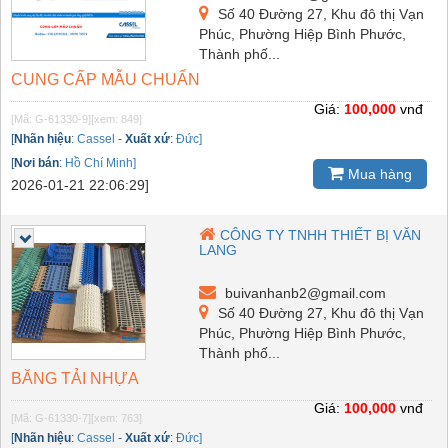
Số 40 Đường 27, Khu đô thị Vạn
Phúc, Phường Hiệp Bình Phước,
Thành phố...
CUNG CẤP MẪU CHUẨN
Giá:
100,000
vnđ
[Mã: G-61330-9]
[xem: 849]
[
Nhãn hiệu
:
Cassel
-
Xuất xứ
:
Đức]
[
Nơi bán
:
Hồ Chí Minh]
Mua hàng
2026-01-21 22:06:29]
CÔNG TY TNHH THIẾT BỊ VĂN
LANG
buivanhanb2@gmail.com
Số 40 Đường 27, Khu đô thị Vạn
Phúc, Phường Hiệp Bình Phước,
Thành phố...
BĂNG TẢI NHỰA
Giá:
100,000
vnđ
[Mã: G-61330-7]
[xem: 763]
[
Nhãn hiệu
:
Cassel
-
Xuất xứ
:
Đức]