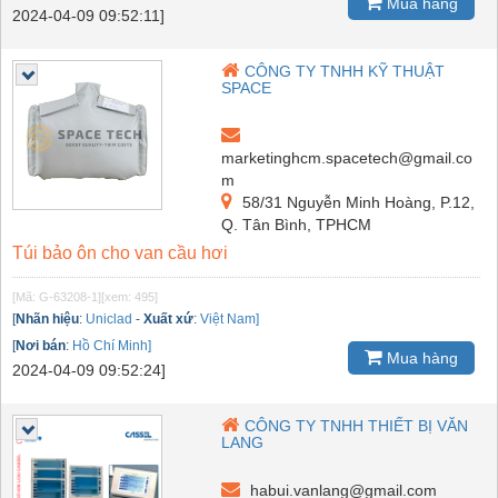
Mua hàng
2024-04-09 09:52:11]
CÔNG TY TNHH KỸ THUẬT
SPACE
marketinghcm.spacetech@gmail.co
m
58/31 Nguyễn Minh Hoàng, P.12,
Q. Tân Bình, TPHCM
Túi bảo ôn cho van cầu hơi
[Mã: G-63208-1]
[xem: 495]
[
Nhãn hiệu
:
Uniclad
-
Xuất xứ
:
Việt Nam]
[
Nơi bán
:
Hồ Chí Minh]
Mua hàng
2024-04-09 09:52:24]
CÔNG TY TNHH THIẾT BỊ VĂN
LANG
habui.vanlang@gmail.com