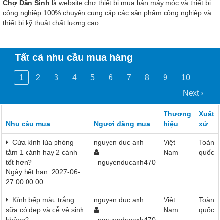
Chợ Dân Sinh
là website chợ thiết bị mua bán máy móc và thiết bị
công nghiệp 100% chuyên cung cấp các sản phẩm công nghiệp và
thiết bị kỹ thuật chất lượng cao.
Tất cả nhu cầu mua hàng
1
2
3
4
5
6
7
8
9
10
Next ›
Thương
Xuất
Nhu cầu mua
Người đăng mua
hiệu
xứ
Cửa kính lùa phòng
nguyen duc anh
Việt
Toàn
tắm 1 cánh hay 2 cánh
Nam
quốc
tốt hơn?
nguyenducanh470
Ngày hết hạn: 2027-06-
27 00:00:00
Kính bếp màu trắng
nguyen duc anh
Việt
Toàn
sữa có đẹp và dễ vệ sinh
Nam
quốc
không?
nguyenducanh470