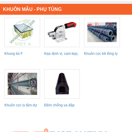
KHUÔN MẪU - PHỤ TÙNG
Khung túi F
Kẹp định vị, cam kẹp,
Khuôn cọc bê tông ly
kẹp/ Toggle...
tâm dự ứng lực
Khuôn cọc ly tâm dự
Đệm chống va đập
ứng lực
hàng hải E11D0203