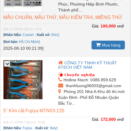
Phúc, Phường Hiệp Bình Phước,
Thành phố...
MẪU CHUẨN, MẪU THỬ, MẪU KIỂM TRA, MIẾNG THỬ
Giá:
100,000
vnđ
[Mã: G-60938-2]
[xem: 974]
[
Nhãn hiệu
:
Cassel
-
Xuất xứ
:
Đức]
[
Nơi bán
:
Hồ Chí Minh]
Mua hàng
2025-08-10 00:21:39]
CÔNG TY TNHH KỸ THUẬT
KTECH VIỆT NAM
Hotline Ktech: 0386.859.629
thanhluong06003@gmail.com
Phòng 201 Nhà A-Khu đô thị mới
Xuân Đỉnh -Phố Đỗ Nhuận-Quận
Bắc Từ...
5" Kìm cắt Fujiya MTN03-135
Giá:
172,000
vnđ
[Mã: G-22999-73]
[xem: 7136]
[
Nhãn hiệu
:
Fujiya
-
Xuất xứ
:
Italy]