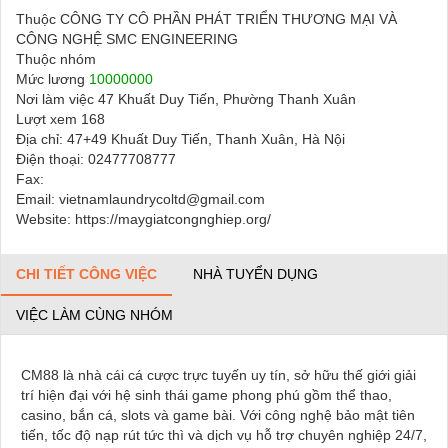
Thuộc CÔNG TY CÔ PHẦN PHÁT TRIỂN THƯƠNG MẠI VÀ
CÔNG NGHỆ SMC ENGINEERING
Thuộc nhóm
Mức lương
10000000
Nơi làm việc 47 Khuất Duy Tiến, Phường Thanh Xuân
Lượt xem 168
Địa chỉ: 47+49 Khuất Duy Tiến, Thanh Xuân, Hà Nội
Điện thoại: 02477708777
Fax:
Email: vietnamlaundrycoltd@gmail.com
Website: https://maygiatcongnghiep.org/
CHI TIẾT CÔNG VIỆC
NHÀ TUYỂN DỤNG
VIỆC LÀM CÙNG NHÓM
CM88 là nhà cái cá cược trực tuyến uy tín, sở hữu thế giới giải
trí hiện đại với hệ sinh thái game phong phú gồm thể thao,
casino, bắn cá, slots và game bài. Với công nghệ bảo mật tiên
tiến, tốc độ nạp rút tức thì và dịch vụ hỗ trợ chuyên nghiệp 24/7,