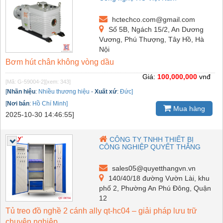
hctechco.com@gmail.com
Số 5B, Ngách 15/2, An Dương
Vương, Phú Thượng, Tây Hồ, Hà
Nội
Bơm hút chân không vòng dầu
Giá:
100,000,000
vnđ
[Mã: G-59004-2]
[xem: 343]
[
Nhãn hiệu
:
Nhiều thương hiệu
-
Xuất xứ
:
Đức]
[
Nơi bán
:
Hồ Chí Minh]
Mua hàng
2025-10-30 14:46:55]
CÔNG TY TNHH THIẾT BỊ
CÔNG NGHIỆP QUYẾT THẮNG
sales05@quyetthangvn.vn
140/40/18 đường Vườn Lài, khu
phố 2, Phường An Phú Đông, Quận
12
Tủ treo đồ nghề 2 cánh ally qt-hc04 – giải pháp lưu trữ
chuyên nghiệp...