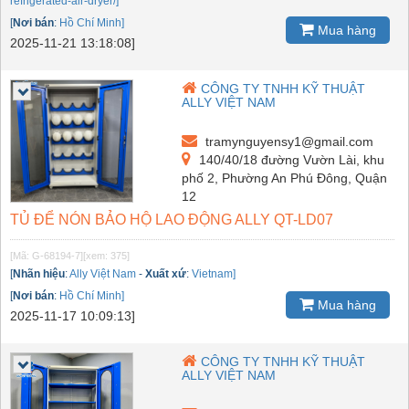
refrigerated-air-dryer/]
[
Nơi bán
:
Hồ Chí Minh]
Mua hàng
2025-11-21 13:18:08]
CÔNG TY TNHH KỸ THUẬT
ALLY VIỆT NAM
tramynguyensy1@gmail.com
140/40/18 đường Vườn Lài, khu
phố 2, Phường An Phú Đông, Quận
12
TỦ ĐỂ NÓN BẢO HỘ LAO ĐỘNG ALLY QT-LD07
[Mã: G-68194-7]
[xem: 375]
[
Nhãn hiệu
:
Ally Việt Nam
-
Xuất xứ
:
Vietnam]
[
Nơi bán
:
Hồ Chí Minh]
Mua hàng
2025-11-17 10:09:13]
CÔNG TY TNHH KỸ THUẬT
ALLY VIỆT NAM