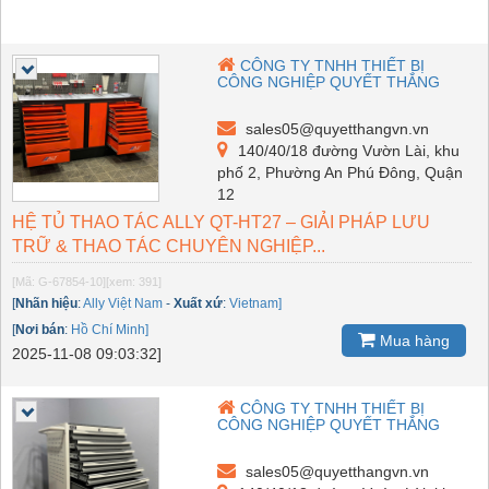
CÔNG TY TNHH THIẾT BỊ
CÔNG NGHIỆP QUYẾT THẮNG
sales05@quyetthangvn.vn
140/40/18 đường Vườn Lài, khu
phố 2, Phường An Phú Đông, Quận
12
HỆ TỦ THAO TÁC ALLY QT-HT27 – GIẢI PHÁP LƯU
TRỮ & THAO TÁC CHUYÊN NGHIỆP...
[Mã: G-67854-10]
[xem: 391]
[
Nhãn hiệu
:
Ally Việt Nam
-
Xuất xứ
:
Vietnam]
[
Nơi bán
:
Hồ Chí Minh]
Mua hàng
2025-11-08 09:03:32]
CÔNG TY TNHH THIẾT BỊ
CÔNG NGHIỆP QUYẾT THẮNG
sales05@quyetthangvn.vn