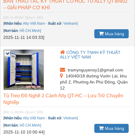
BÀN THAO TÁC KỸ THUẬT CÓ HỘC TỦ ALLY QT-BN02
– GIẢI PHÁP CƠ KHÍ
[Mã: G-68194-2]
[xem: 393]
[
Nhãn hiệu
:
Ally Việt Nam
-
Xuất xứ
:
Vietnam]
[
Nơi bán
:
Hồ Chí Minh]
Mua hàng
2025-11-11 14:03:33]
CÔNG TY TNHH KỸ THUẬT
ALLY VIỆT NAM
tramynguyensy1@gmail.com
140/40/18 đường Vườn Lài, khu
phố 2, Phường An Phú Đông, Quận
12
Tủ Treo Đồ Nghề 2 Cánh Ally QT-HC – Lưu Trữ Chuyên
Nghiệp
[Mã: G-68194-1]
[xem: 508]
[
Nhãn hiệu
:
Ally Việt Nam
-
Xuất xứ
:
Vietnam]
[
Nơi bán
:
Hồ Chí Minh]
Mua hàng
2025-11-10 10:00:44]