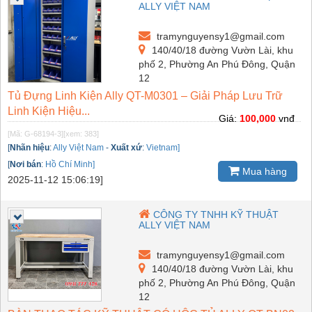
ALLY VIỆT NAM
tramynguyensy1@gmail.com
140/40/18 đường Vườn Lài, khu
phố 2, Phường An Phú Đông, Quận
12
Tủ Đựng Linh Kiện Ally QT-M0301 – Giải Pháp Lưu Trữ
Linh Kiện Hiệu...
Giá:
100,000
vnđ
[Mã: G-68194-3]
[xem: 383]
[
Nhãn hiệu
:
Ally Việt Nam
-
Xuất xứ
:
Vietnam]
[
Nơi bán
:
Hồ Chí Minh]
Mua hàng
2025-11-12 15:06:19]
CÔNG TY TNHH KỸ THUẬT
ALLY VIỆT NAM
tramynguyensy1@gmail.com
140/40/18 đường Vườn Lài, khu
phố 2, Phường An Phú Đông, Quận
12