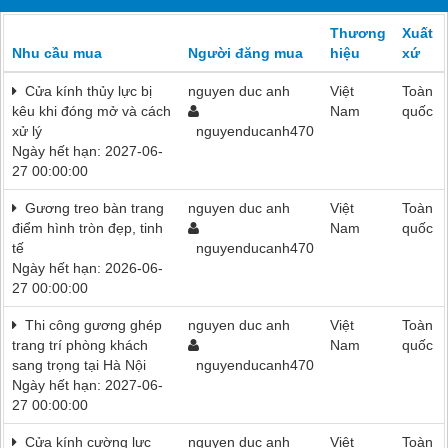
Thương
Xuất
Nhu cầu mua
Người đăng mua
hiệu
xứ
Cửa kính thủy lực bị
nguyen duc anh
Việt
Toàn
kêu khi đóng mở và cách
Nam
quốc
xử lý
nguyenducanh470
Ngày hết hạn: 2027-06-
27 00:00:00
Gương treo bàn trang
nguyen duc anh
Việt
Toàn
điểm hình tròn đẹp, tinh
Nam
quốc
tế
nguyenducanh470
Ngày hết hạn: 2026-06-
27 00:00:00
Thi công gương ghép
nguyen duc anh
Việt
Toàn
trang trí phòng khách
Nam
quốc
sang trọng tại Hà Nội
nguyenducanh470
Ngày hết hạn: 2027-06-
27 00:00:00
Cửa kính cường lực
nguyen duc anh
Việt
Toàn