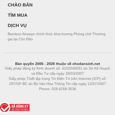
CHÀO BÁN
TÌM MUA
DỊCH VỤ
Bamboo Airways chính thức khai trương Phòng chờ Thương
gia tại Côn Đảo
Bản quyền 2006 - 2026 thuộc về chodansinh.net
Giấy phép đăng ký Kinh doanh số: 4102048591 do Sở Kế Hoạch
và Đầu Tư cấp ngày 28/03/2007
Giấy phép Thiết lập trang Tin Điện Tử trên Internet (ICP) số:
297/GP-BC do Bộ Văn Hóa Thông Tin cấp ngày 12/07/2007
Phone: 028.6258.3536
Phòng trọ
|
https://bdsgroup.vn
https://kqxs123.com