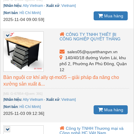
[
Nhãn hiệu
:
Ally Vietnam
-
Xuất xứ
:
Vietnam]
[
Nơi bán
:
Hồ Chí Minh]
Mua hàng
2025-11-04 09:00:59]
CÔNG TY TNHH THIẾT BỊ
CÔNG NGHIỆP QUYẾT THẮNG
sales05@quyetthangvn.vn
140/40/18 đường Vườn Lài, khu
phố 2, Phường An Phú Đông, Quận
12
Bàn nguội cơ khí ally qt-mo05 – giải pháp đa năng cho
xưởng sản xuất &...
[Mã: G-67854-4]
[xem: 391]
[
Nhãn hiệu
:
Ally Vietnam
-
Xuất xứ
:
Vietnam]
[
Nơi bán
:
Hồ Chí Minh]
Mua hàng
2025-11-03 09:12:36]
Công ty TNHH Thương mại và
Công nghệ HC Việt Nam