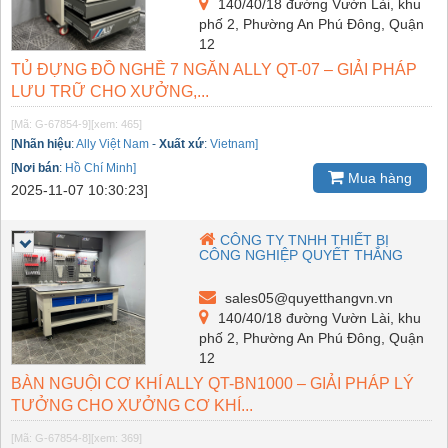
140/40/18 đường Vườn Lài, khu
phố 2, Phường An Phú Đông, Quận
12
TỦ ĐỰNG ĐỒ NGHỀ 7 NGĂN ALLY QT-07 – GIẢI PHÁP
LƯU TRỮ CHO XƯỞNG,...
[Mã: G-67854-9]
[xem: 465]
[
Nhãn hiệu
:
Ally Việt Nam
-
Xuất xứ
:
Vietnam]
[
Nơi bán
:
Hồ Chí Minh]
Mua hàng
2025-11-07 10:30:23]
CÔNG TY TNHH THIẾT BỊ
CÔNG NGHIỆP QUYẾT THẮNG
sales05@quyetthangvn.vn
140/40/18 đường Vườn Lài, khu
phố 2, Phường An Phú Đông, Quận
12
BÀN NGUỘI CƠ KHÍ ALLY QT-BN1000 – GIẢI PHÁP LÝ
TƯỞNG CHO XƯỞNG CƠ KHÍ...
[Mã: G-67854-8]
[xem: 369]