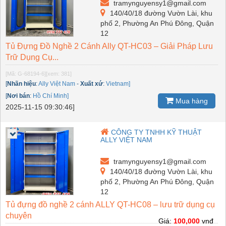
tramynguyensy1@gmail.com
140/40/18 đường Vườn Lài, khu
phố 2, Phường An Phú Đông, Quận
12
Tủ Đựng Đồ Nghề 2 Cánh Ally QT-HC03 – Giải Pháp Lưu
Trữ Dụng Cụ...
[Mã: G-68194-6]
[xem: 381]
[
Nhãn hiệu
:
Ally Việt Nam
-
Xuất xứ
:
Vietnam]
[
Nơi bán
:
Hồ Chí Minh]
Mua hàng
2025-11-15 09:30:46]
CÔNG TY TNHH KỸ THUẬT
ALLY VIỆT NAM
tramynguyensy1@gmail.com
140/40/18 đường Vườn Lài, khu
phố 2, Phường An Phú Đông, Quận
12
Tủ đựng đồ nghề 2 cánh ALLY QT-HC08 – lưu trữ dụng cụ
chuyên
Giá:
100,000
vnđ