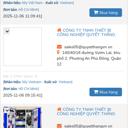
[
Nhãn hiệu
:
Ally Việt Nam
-
Xuất xứ
:
Vietnam]
[
Nơi bán
:
Hồ Chí Minh]
Mua hàng
2025-11-06 11:09:41]
CÔNG TY TNHH THIẾT BỊ
CÔNG NGHIỆP QUYẾT THẮNG
sales05@quyetthangvn.vn
140/40/18 đường Vườn Lài, khu
phố 2, Phường An Phú Đông, Quận
12
[Mã: G-67854-7]
[xem: 0]
[
Nhãn hiệu
:
Ally Vietnam
-
Xuất xứ
:
Vietnam]
[
Nơi bán
:
Hồ Chí Minh]
Mua hàng
2025-11-06 09:15:41]
CÔNG TY TNHH THIẾT BỊ
CÔNG NGHIỆP QUYẾT THẮNG
sales05@quyetthangvn.vn