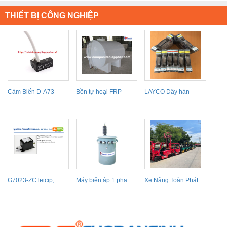
THIẾT BỊ CÔNG NGHIỆP
Cảm Biến D-A73
Bồn tự hoại FRP
LAYCO Dây hàn
Laser KP4
G7023-ZC leicip,
Máy biến áp 1 pha
Xe Nâng Toàn Phát
Ignition transformer
SHIHLIN
G7023-ZC...