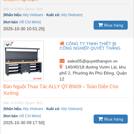
[Mã: G-67854-2]
[xem: 434]
[
Nhãn hiệu
:
Ally Vietnam
-
Xuất xứ
:
Ally Vietnam]
[
Nơi bán
:
Hồ Chí Minh]
Mua hàng
2025-10-30 10:51:25]
CÔNG TY TNHH THIẾT BỊ
CÔNG NGHIỆP QUYẾT THẮNG
sales05@quyetthangvn.vn
140/40/18 đường Vườn Lài, khu
phố 2, Phường An Phú Đông, Quận
12
Bàn Nguội Thao Tác ALLY QT-BN09 – Toàn Diện Cho
Xưởng
[Mã: G-67854-1]
[xem: 363]
[
Nhãn hiệu
:
Ally Vietnam
-
Xuất xứ
:
Ally Vietnam]
[
Nơi bán
:
Hồ Chí Minh]
Mua hàng
2025-10-30 09:17:50]