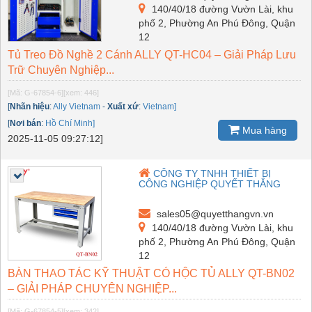
140/40/18 đường Vườn Lài, khu
phố 2, Phường An Phú Đông, Quận
12
Tủ Treo Đồ Nghề 2 Cánh ALLY QT-HC04 – Giải Pháp Lưu
Trữ Chuyên Nghiệp...
[Mã: G-67854-6]
[xem: 446]
[
Nhãn hiệu
:
Ally Vietnam
-
Xuất xứ
:
Vietnam]
[
Nơi bán
:
Hồ Chí Minh]
Mua hàng
2025-11-05 09:27:12]
CÔNG TY TNHH THIẾT BỊ
CÔNG NGHIỆP QUYẾT THẮNG
sales05@quyetthangvn.vn
140/40/18 đường Vườn Lài, khu
phố 2, Phường An Phú Đông, Quận
12
BÀN THAO TÁC KỸ THUẬT CÓ HỘC TỦ ALLY QT-BN02
– GIẢI PHÁP CHUYÊN NGHIỆP...
[Mã: G-67854-5]
[xem: 342]