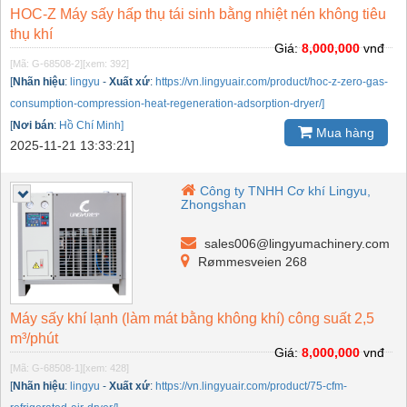
HOC-Z Máy sấy hấp thụ tái sinh bằng nhiệt nén không tiêu
thụ khí
Giá:
8,000,000
vnđ
[Mã: G-68508-2]
[xem: 392]
[
Nhãn hiệu
:
lingyu
-
Xuất xứ
:
https://vn.lingyuair.com/product/hoc-z-zero-gas-
consumption-compression-heat-regeneration-adsorption-dryer/]
[
Nơi bán
:
Hồ Chí Minh]
Mua hàng
2025-11-21 13:33:21]
Công ty TNHH Cơ khí Lingyu,
Zhongshan
sales006@lingyumachinery.com
Rømmesveien 268
Máy sấy khí lạnh (làm mát bằng không khí) công suất 2,5
m³/phút
Giá:
8,000,000
vnđ
[Mã: G-68508-1]
[xem: 428]
[
Nhãn hiệu
:
lingyu
-
Xuất xứ
:
https://vn.lingyuair.com/product/75-cfm-