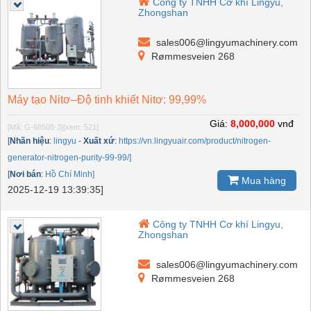
Công ty TNHH Cơ khí Lingyu,
Zhongshan
sales006@lingyumachinery.com
Rømmesveien 268
Máy tạo Nitơ–Độ tinh khiết Nitơ: 99,99%
Giá:
8,000,000
vnđ
[Mã: G-68508-3]
[xem: 521]
[
Nhãn hiệu
:
lingyu
-
Xuất xứ
:
https://vn.lingyuair.com/product/nitrogen-
generator-nitrogen-purity-99-99/]
[
Nơi bán
:
Hồ Chí Minh]
Mua hàng
2025-12-19 13:39:35]
Công ty TNHH Cơ khí Lingyu,
Zhongshan
sales006@lingyumachinery.com
Rømmesveien 268