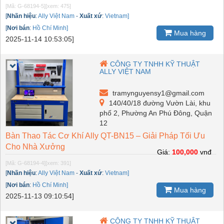
[Mã: G-68194-5]
[xem: 475]
[
Nhãn hiệu
:
Ally Việt Nam
-
Xuất xứ
:
Vietnam]
[
Nơi bán
:
Hồ Chí Minh]
Mua hàng
2025-11-14 10:53:05]
CÔNG TY TNHH KỸ THUẬT
ALLY VIỆT NAM
tramynguyensy1@gmail.com
140/40/18 đường Vườn Lài, khu
phố 2, Phường An Phú Đông, Quận
12
Bàn Thao Tác Cơ Khí Ally QT-BN15 – Giải Pháp Tối Ưu
Cho Nhà Xưởng
Giá:
100,000
vnđ
[Mã: G-68194-4]
[xem: 391]
[
Nhãn hiệu
:
Ally Việt Nam
-
Xuất xứ
:
Vietnam]
[
Nơi bán
:
Hồ Chí Minh]
Mua hàng
2025-11-13 09:10:54]
CÔNG TY TNHH KỸ THUẬT