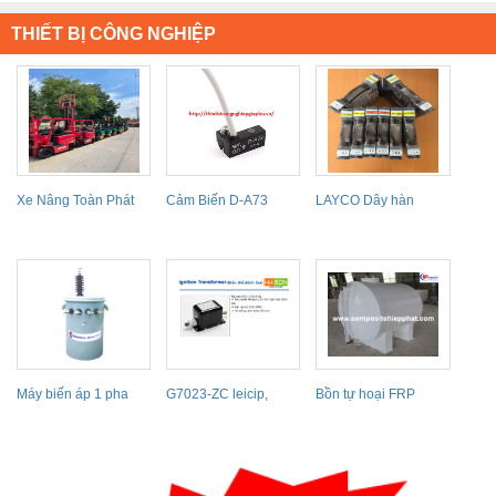
THIẾT BỊ CÔNG NGHIỆP
Xe Nâng Toàn Phát
Cảm Biến D-A73
LAYCO Dây hàn
Laser KP4
Máy biến áp 1 pha
G7023-ZC leicip,
Bồn tự hoại FRP
SHIHLIN
Ignition transformer
G7023-ZC...