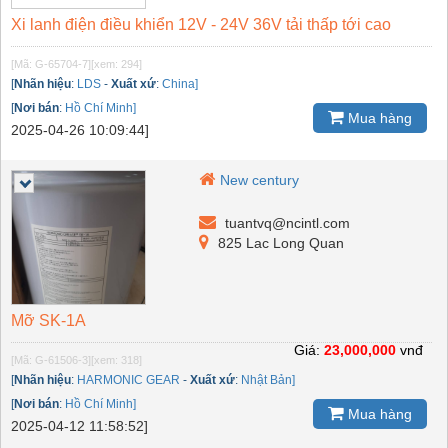
Xi lanh điện điều khiển 12V - 24V 36V tải thấp tới cao
[Mã: G-65704-7]
[xem: 294]
[
Nhãn hiệu
:
LDS
-
Xuất xứ
:
China]
[
Nơi bán
:
Hồ Chí Minh]
Mua hàng
2025-04-26 10:09:44]
New century
tuantvq@ncintl.com
825 Lac Long Quan
Mỡ SK-1A
Giá:
23,000,000
vnđ
[Mã: G-61506-3]
[xem: 318]
[
Nhãn hiệu
:
HARMONIC GEAR
-
Xuất xứ
:
Nhật Bản]
[
Nơi bán
:
Hồ Chí Minh]
Mua hàng
2025-04-12 11:58:52]