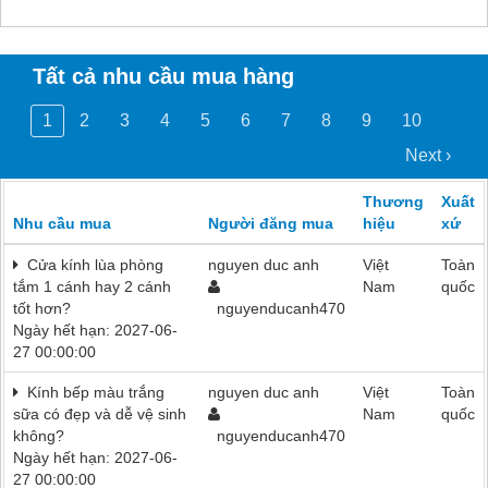
Tất cả nhu cầu mua hàng
1
2
3
4
5
6
7
8
9
10
Next ›
Thương
Xuất
Nhu cầu mua
Người đăng mua
hiệu
xứ
Cửa kính lùa phòng
nguyen duc anh
Việt
Toàn
tắm 1 cánh hay 2 cánh
Nam
quốc
tốt hơn?
nguyenducanh470
Ngày hết hạn: 2027-06-
27 00:00:00
Kính bếp màu trắng
nguyen duc anh
Việt
Toàn
sữa có đẹp và dễ vệ sinh
Nam
quốc
không?
nguyenducanh470
Ngày hết hạn: 2027-06-
27 00:00:00