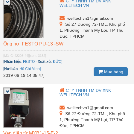
CTY TNHH TM DV XNK
WELLTECH VN
welltechvn1@gmail.com
Số 27 Đường 72-TML, Khu phố
1, Phường Thạnh Mỹ Lợi, TP Thủ
Đức, TPHCM
Ống hơi FESTO PU-13 -SW
[Mã: G-42208-44]
[xem: 3132]
[
Nhãn hiệu
:
FESTO
-
Xuất xứ
:
ĐỨC]
[
Nơi bán
:
Hồ Chí Minh]
Mua hàng
2019-06-19 14:35:47]
CTY TNHH TM DV XNK
WELLTECH VN
welltechvn1@gmail.com
Số 27 Đường 72-TML, Khu phố
1, Phường Thạnh Mỹ Lợi, TP Thủ
Đức, TPHCM
Van điện từ MXB1-15-E-2