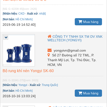
[Mã: G-42208-45]
[xem: 2426]
[
Nhãn hiệu
:
CKD
-
Xuất xứ
:
nhật]
[
Nơi bán
:
Hồ Chí Minh]
Mua hàng
2019-06-19 14:52:40]
CÔNG TY TNHH SX TM DV XNK
WELLTECH (YONGYI)
yongyivn@gmail.com
Số 27 Đường số 72 TML, P.
Thạnh Mỹ Lợi, Tp. Thủ Đức, Tp.
HCM, VN
Bộ rung khí nén Yongyi SK-60
[Mã: G-33341-275]
[xem: 2415]
[
Nhãn hiệu
:
Yongyi
-
Xuất xứ
:
Trung Quốc]
[
Nơi bán
:
Hồ Chí Minh]
Mua hàng
2018-10-16 13:03:24]