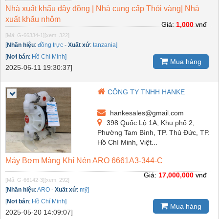
Nhà xuất khẩu dây đồng | Nhà cung cấp Thỏi vàng| Nhà
xuất khẩu nhôm
Giá:
1,000
vnđ
[Mã: G-66334-1]
[xem: 322]
[
Nhãn hiệu
:
đồng trực
-
Xuất xứ
:
tanzania]
[
Nơi bán
:
Hồ Chí Minh]
Mua hàng
2025-06-11 19:30:37]
CÔNG TY TNHH HANKE
hankesales@gmail.com
398 Quốc Lộ 1A, Khu phố 2,
Phường Tam Bình, TP. Thủ Đức, TP.
Hồ Chí Minh, Việt...
Máy Bơm Màng Khí Nén ARO 6661A3-344-C
Giá:
17,000,000
vnđ
[Mã: G-66142-3]
[xem: 292]
[
Nhãn hiệu
:
ARO
-
Xuất xứ
:
mỹ]
[
Nơi bán
:
Hồ Chí Minh]
Mua hàng
2025-05-20 14:09:07]