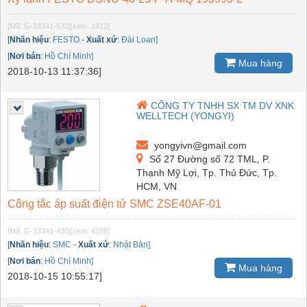
[Mã: G-33341-532]
[xem: 1912]
[
Nhãn hiệu
:
FESTO
-
Xuất xứ
:
Đài Loan]
[
Nơi bán
:
Hồ Chí Minh]
Mua hàng
2018-10-13 11:37:36]
CÔNG TY TNHH SX TM DV XNK
WELLTECH (YONGYI)
yongyivn@gmail.com
Số 27 Đường số 72 TML, P.
Thạnh Mỹ Lợi, Tp. Thủ Đức, Tp.
HCM, VN
Công tắc áp suất điện tử SMC ZSE40AF-01
[Mã: G-33341-430]
[xem: 4288]
[
Nhãn hiệu
:
SMC
-
Xuất xứ
:
Nhật Bản]
[
Nơi bán
:
Hồ Chí Minh]
Mua hàng
2018-10-15 10:55:17]