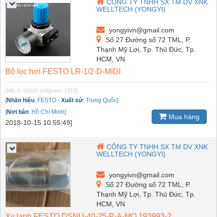
CÔNG TY TNHH SX TM DV XNK
WELLTECH (YONGYI)
yongyivn@gmail.com
Số 27 Đường số 72 TML, P.
Thạnh Mỹ Lợi, Tp. Thủ Đức, Tp.
HCM, VN
Bộ lọc hơi FESTO LR-1/2-D-MIDI
[Mã: G-33341-429]
[xem: 2313]
[
Nhãn hiệu
:
FESTO
-
Xuất xứ
:
Trung Quốc]
[
Nơi bán
:
Hồ Chí Minh]
Mua hàng
2018-10-15 10:55:49]
CÔNG TY TNHH SX TM DV XNK
WELLTECH (YONGYI)
yongyivn@gmail.com
Số 27 Đường số 72 TML, P.
Thạnh Mỹ Lợi, Tp. Thủ Đức, Tp.
HCM, VN
Xy lanh FESTO DSNU-40-25-P-A-MQ 193993-2