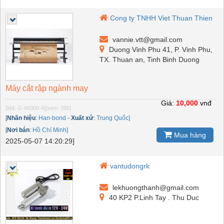
Cong ty TNHH Viet Thuan Thien
vannie.vtt@gmail.com
Duong Vinh Phu 41, P. Vinh Phu,
TX. Thuan an, Tinh Binh Duong
Máy cắt rập ngành may
Giá:
10,000
vnđ
[Mã: G-66000-4]
[xem: 395]
[
Nhãn hiệu
:
Han-bond
-
Xuất xứ
:
Trung Quốc]
[
Nơi bán
:
Hồ Chí Minh]
Mua hàng
2025-05-07 14:20:29]
vantudongrk
lekhuongthanh@gmail.com
40 KP2 P.Linh Tay . Thu Duc