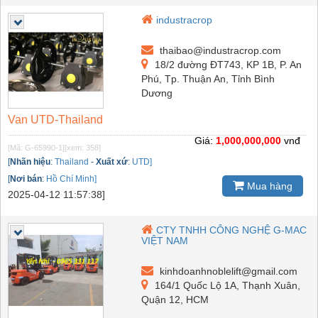
industracrop
thaibao@industracrop.com
18/2 đường ĐT743, KP 1B, P. An
Phú, Tp. Thuận An, Tỉnh Bình
Dương
Van UTD-Thailand
Giá:
1,000,000,000
vnđ
[Mã: G-65990-1]
[xem: 358]
[
Nhãn hiệu
:
Thailand
-
Xuất xứ
:
UTD]
[
Nơi bán
:
Hồ Chí Minh]
Mua hàng
2025-04-12 11:57:38]
CTY TNHH CÔNG NGHỆ G-MAC
VIỆT NAM
kinhdoanhnoblelift@gmail.com
164/1 Quốc Lộ 1A, Thạnh Xuân,
Quận 12, HCM