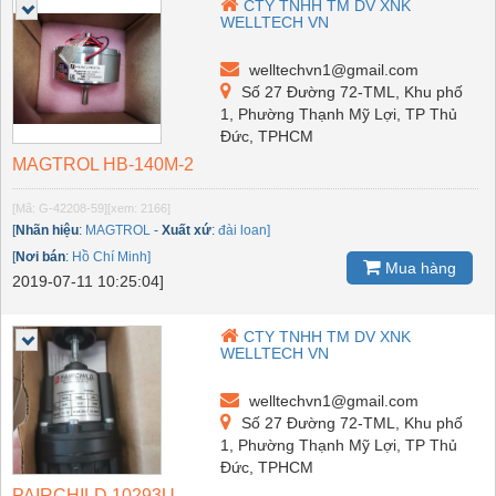
CTY TNHH TM DV XNK
WELLTECH VN
welltechvn1@gmail.com
Số 27 Đường 72-TML, Khu phố
1, Phường Thạnh Mỹ Lợi, TP Thủ
Đức, TPHCM
MAGTROL HB-140M-2
[Mã: G-42208-59]
[xem: 2166]
[
Nhãn hiệu
:
MAGTROL
-
Xuất xứ
:
đài loan]
[
Nơi bán
:
Hồ Chí Minh]
Mua hàng
2019-07-11 10:25:04]
CTY TNHH TM DV XNK
WELLTECH VN
welltechvn1@gmail.com
Số 27 Đường 72-TML, Khu phố
1, Phường Thạnh Mỹ Lợi, TP Thủ
Đức, TPHCM
PAIRCHILD 10293U