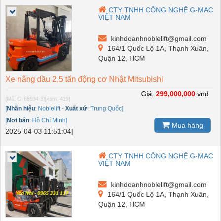
CTY TNHH CÔNG NGHỆ G-MAC
VIỆT NAM
kinhdoanhnoblelift@gmail.com
164/1 Quốc Lộ 1A, Thạnh Xuân,
Quận 12, HCM
Xe nâng dầu 2,5 tấn động cơ Nhật Mitsubishi
Giá:
299,000,000
vnđ
[Mã: G-65934-3]
[xem: 419]
[
Nhãn hiệu
:
Noblelift
-
Xuất xứ
:
Trung Quốc]
[
Nơi bán
:
Hồ Chí Minh]
Mua hàng
2025-04-03 11:51:04]
CTY TNHH CÔNG NGHỆ G-MAC
VIỆT NAM
kinhdoanhnoblelift@gmail.com
164/1 Quốc Lộ 1A, Thạnh Xuân,
Quận 12, HCM