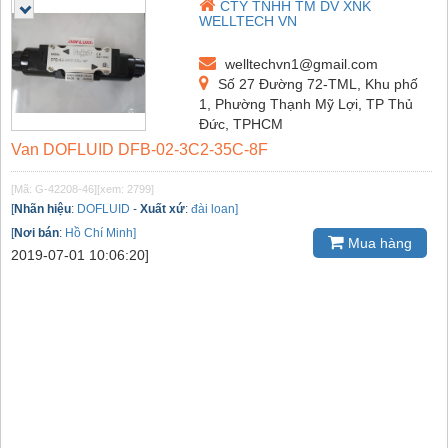
CTY TNHH TM DV XNK
WELLTECH VN
welltechvn1@gmail.com
Số 27 Đường 72-TML, Khu phố
1, Phường Thạnh Mỹ Lợi, TP Thủ
Đức, TPHCM
Van DOFLUID DFB-02-3C2-35C-8F
[Mã: G-42208-46]
[xem: 2799]
[
Nhãn hiệu
:
DOFLUID
-
Xuất xứ
:
đài loan]
[
Nơi bán
:
Hồ Chí Minh]
Mua hàng
2019-07-01 10:06:20]