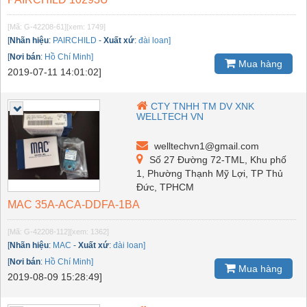
[Mã: G-42208-61]
[xem: 1749]
[
Nhãn hiệu
:
PAIRCHILD
-
Xuất xứ
:
đài loan]
[
Nơi bán
:
Hồ Chí Minh]
Mua hàng
2019-07-11 14:01:02]
CTY TNHH TM DV XNK
WELLTECH VN
welltechvn1@gmail.com
Số 27 Đường 72-TML, Khu phố
1, Phường Thạnh Mỹ Lợi, TP Thủ
Đức, TPHCM
MAC 35A-ACA-DDFA-1BA
[Mã: G-42208-112]
[xem: 1362]
[
Nhãn hiệu
:
MAC
-
Xuất xứ
:
đài loan]
[
Nơi bán
:
Hồ Chí Minh]
Mua hàng
2019-08-09 15:28:49]