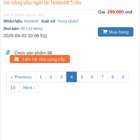
Xe nâng dầu ngồi lái Noblelift 5 tấn
Giá:
299,000
vnđ
[Mã: G-65934-2]
[xem: 492]
[
Nhãn hiệu
:
Noblelift
-
Xuất xứ
:
Trung Quốc]
[
Nơi bán
:
Hồ Chí Minh]
Mua hàng
2025-04-02 10:08:51]
Chọn sản phẩm để
Liên hệ nhà cung cấp
« Previous
1
2
3
4
5
6
7
8
9
10
Next ›