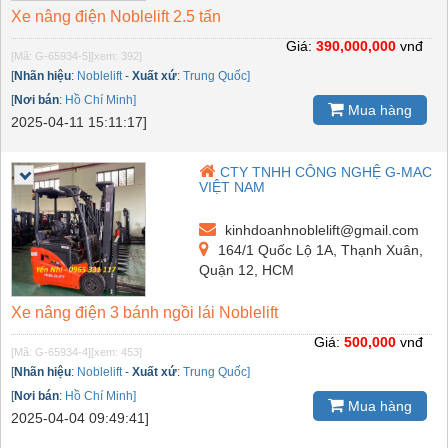
Xe nâng điện Noblelift 2.5 tấn
Giá:
390,000,000
vnđ
[Mã: G-65934-5]
[xem: 392]
[
Nhãn hiệu
:
Noblelift
-
Xuất xứ
:
Trung Quốc]
[
Nơi bán
:
Hồ Chí Minh]
Mua hàng
2025-04-11 15:11:17]
CTY TNHH CÔNG NGHỆ G-MAC
VIỆT NAM
kinhdoanhnoblelift@gmail.com
164/1 Quốc Lộ 1A, Thạnh Xuân,
Quận 12, HCM
Xe nâng điện 3 bánh ngồi lái Noblelift
Giá:
500,000
vnđ
[Mã: G-65934-4]
[xem: 453]
[
Nhãn hiệu
:
Noblelift
-
Xuất xứ
:
Trung Quốc]
[
Nơi bán
:
Hồ Chí Minh]
Mua hàng
2025-04-04 09:49:41]