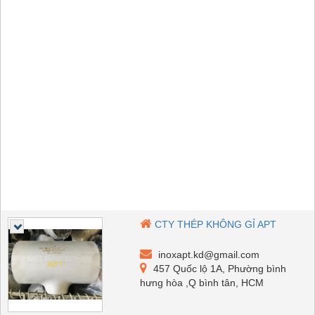
CTY THÉP KHÔNG GỈ APT
inoxapt.kd@gmail.com
457 Quốc lộ 1A, Phường bình
hưng hòa ,Q bình tân, HCM