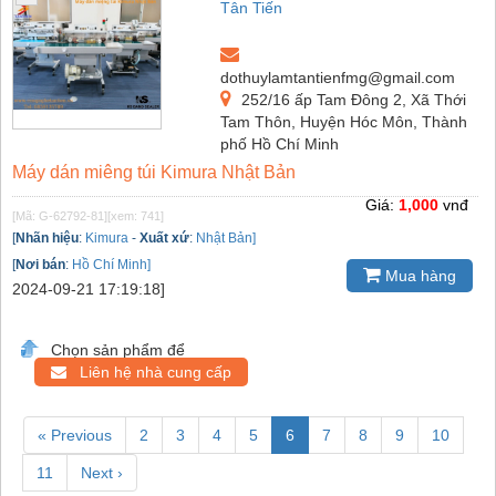
Tân Tiến
dothuylamtantienfmg@gmail.com
252/16 ấp Tam Đông 2, Xã Thới
Tam Thôn, Huyện Hóc Môn, Thành
phố Hồ Chí Minh
Máy dán miêng túi Kimura Nhật Bản
Giá:
1,000
vnđ
[Mã: G-62792-81]
[xem: 741]
[
Nhãn hiệu
:
Kimura
-
Xuất xứ
:
Nhật Bản]
[
Nơi bán
:
Hồ Chí Minh]
Mua hàng
2024-09-21 17:19:18]
Chọn sản phẩm để
Liên hệ nhà cung cấp
« Previous
2
3
4
5
6
7
8
9
10
11
Next ›