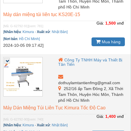
Tam Thôn, Huyện Hóc Môn, Thành
phố Hồ Chí Minh
Máy dán miệng túi liên tục KS20E-15
Giá:
1,500
vnđ
[Mã: G-62792-91]
[xem: 781]
[
Nhãn hiệu
:
Kimura
-
Xuất xứ
:
Nhật Bản]
[
Nơi bán
:
Hồ Chí Minh]
Mua hàng
2024-10-05 09:17:42]
Công Ty TNHH Máy và Thiết Bị
Tân Tiến
dothuylamtantienfmg@gmail.com
252/16 ấp Tam Đông 2, Xã Thới
Tam Thôn, Huyện Hóc Môn, Thành
phố Hồ Chí Minh
Máy Dán Miệng Túi Liên Tục Kimura Tốc Độ Cao
Giá:
1,400
vnđ
[Mã: G-62792-90]
[xem: 740]
[
Nhãn hiệu
:
Kimura
-
Xuất xứ
:
Nhật Bản]