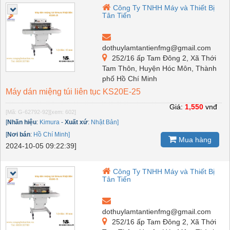
Công Ty TNHH Máy và Thiết Bị
Tân Tiến
dothuylamtantienfmg@gmail.com
252/16 ấp Tam Đông 2, Xã Thới
Tam Thôn, Huyện Hóc Môn, Thành
phố Hồ Chí Minh
Máy dán miệng túi liên tục KS20E-25
Giá:
1,550
vnđ
[Mã: G-62792-92]
[xem: 602]
[
Nhãn hiệu
:
Kimura
-
Xuất xứ
:
Nhật Bản]
[
Nơi bán
:
Hồ Chí Minh]
Mua hàng
2024-10-05 09:22:39]
Công Ty TNHH Máy và Thiết Bị
Tân Tiến
dothuylamtantienfmg@gmail.com
252/16 ấp Tam Đông 2, Xã Thới