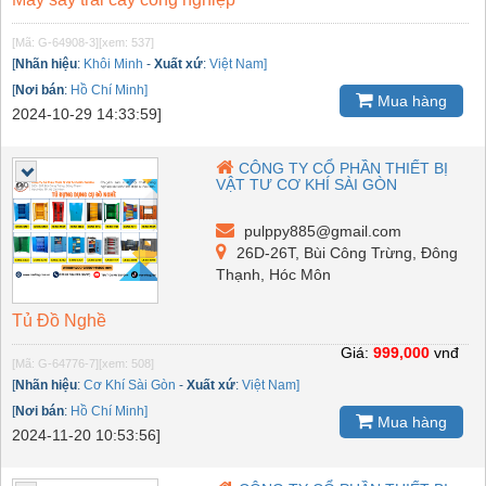
[Mã: G-64908-3]
[xem: 537]
[
Nhãn hiệu
:
Khôi Minh
-
Xuất xứ
:
Việt Nam]
[
Nơi bán
:
Hồ Chí Minh]
Mua hàng
2024-10-29 14:33:59]
CÔNG TY CỔ PHẦN THIẾT BỊ
VẬT TƯ CƠ KHÍ SÀI GÒN
pulppy885@gmail.com
26D-26T, Bùi Công Trừng, Đông
Thạnh, Hóc Môn
Tủ Đồ Nghề
Giá:
999,000
vnđ
[Mã: G-64776-7]
[xem: 508]
[
Nhãn hiệu
:
Cơ Khí Sài Gòn
-
Xuất xứ
:
Việt Nam]
[
Nơi bán
:
Hồ Chí Minh]
Mua hàng
2024-11-20 10:53:56]