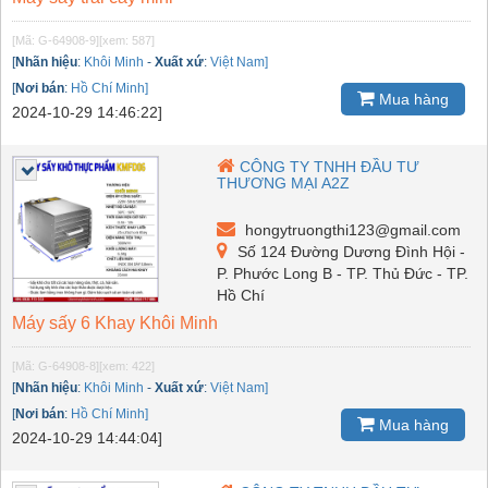
[Mã: G-64908-9]
[xem: 587]
[
Nhãn hiệu
:
Khôi Minh
-
Xuất xứ
:
Việt Nam]
[
Nơi bán
:
Hồ Chí Minh]
Mua hàng
2024-10-29 14:46:22]
CÔNG TY TNHH ĐẦU TƯ
THƯƠNG MẠI A2Z
hongytruongthi123@gmail.com
Số 124 Đường Dương Đình Hội -
P. Phước Long B - TP. Thủ Đức - TP.
Hồ Chí
Máy sấy 6 Khay Khôi Minh
[Mã: G-64908-8]
[xem: 422]
[
Nhãn hiệu
:
Khôi Minh
-
Xuất xứ
:
Việt Nam]
[
Nơi bán
:
Hồ Chí Minh]
Mua hàng
2024-10-29 14:44:04]