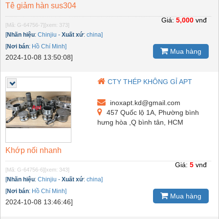
Tê giảm hàn sus304
Giá:
5,000
vnđ
[Mã: G-64756-7]
[xem: 373]
[
Nhãn hiệu
:
Chinjiu
-
Xuất xứ
:
china]
[
Nơi bán
:
Hồ Chí Minh]
Mua hàng
2024-10-08 13:50:08]
CTY THÉP KHÔNG GỈ APT
inoxapt.kd@gmail.com
457 Quốc lộ 1A, Phường bình
hưng hòa ,Q bình tân, HCM
Khớp nối nhanh
Giá:
5
vnđ
[Mã: G-64756-6]
[xem: 343]
[
Nhãn hiệu
:
Chinjiu
-
Xuất xứ
:
china]
[
Nơi bán
:
Hồ Chí Minh]
Mua hàng
2024-10-08 13:46:46]