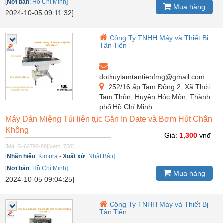
[
Nơi bán
:
Hồ Chí Minh]
Mua hàng
2024-10-05 09:11:32]
Công Ty TNHH Máy và Thiết Bị
Tân Tiến
dothuylamtantienfmg@gmail.com
252/16 ấp Tam Đông 2, Xã Thới
Tam Thôn, Huyện Hóc Môn, Thành
phố Hồ Chí Minh
Máy Dán Miệng Túi liên tục Gắn In Date và Bơm Hút Chân
Không
Giá:
1,300
vnđ
[Mã: G-62792-89]
[xem: 750]
[
Nhãn hiệu
:
Kimura
-
Xuất xứ
:
Nhật Bản]
[
Nơi bán
:
Hồ Chí Minh]
Mua hàng
2024-10-05 09:04:25]
Công Ty TNHH Máy và Thiết Bị
Tân Tiến