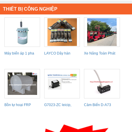
THIẾT BỊ CÔNG NGHIỆP
Máy biến áp 1 pha
LAYCO Dây hàn
Xe Nâng Toàn Phát
SHIHLIN
Laser KP4
Bồn tự hoại FRP
G7023-ZC leicip,
Cảm Biến D-A73
Ignition transformer
G7023-ZC...