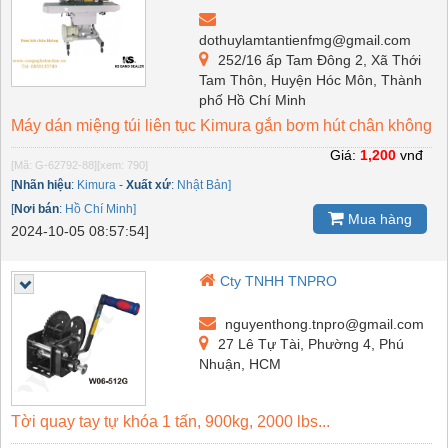
dothuylamtantienfmg@gmail.com
252/16 ấp Tam Đông 2, Xã Thới
Tam Thôn, Huyện Hóc Môn, Thành
phố Hồ Chí Minh
Máy dán miệng túi liên tục Kimura gắn bơm hút chân không
Giá:
1,200
vnđ
[Mã: G-62792-88]
[xem: 790]
[
Nhãn hiệu
:
Kimura
-
Xuất xứ
:
Nhật Bản]
[
Nơi bán
:
Hồ Chí Minh]
Mua hàng
2024-10-05 08:57:54]
Cty TNHH TNPRO
nguyenthong.tnpro@gmail.com
27 Lê Tự Tài, Phường 4, Phú
Nhuận, HCM
Tời quay tay tự khóa 1 tấn, 900kg, 2000 lbs...