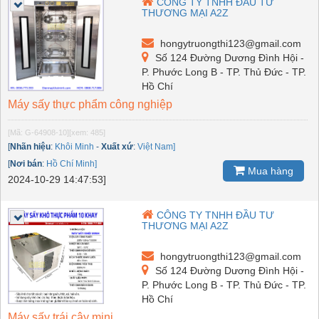
CÔNG TY TNHH ĐẦU TƯ
THƯƠNG MẠI A2Z
hongytruongthi123@gmail.com
Số 124 Đường Dương Đình Hội -
P. Phước Long B - TP. Thủ Đức - TP.
Hồ Chí
Máy sấy thực phẩm công nghiệp
[Mã: G-64908-10]
[xem: 485]
[
Nhãn hiệu
:
Khôi Minh
-
Xuất xứ
:
Việt Nam]
[
Nơi bán
:
Hồ Chí Minh]
Mua hàng
2024-10-29 14:47:53]
CÔNG TY TNHH ĐẦU TƯ
THƯƠNG MẠI A2Z
hongytruongthi123@gmail.com
Số 124 Đường Dương Đình Hội -
P. Phước Long B - TP. Thủ Đức - TP.
Hồ Chí
Máy sấy trái cây mini