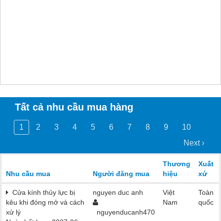
Tất cả nhu cầu mua hàng
1
2
3
4
5
6
7
8
9
10
Next ›
Thương
Xuất
Nhu cầu mua
Người đăng mua
hiệu
xứ
Cửa kính thủy lực bị
nguyen duc anh
Việt
Toàn
kêu khi đóng mở và cách
Nam
quốc
xử lý
nguyenducanh470