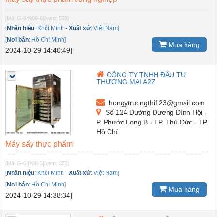
[Mã: G-64908-6]
[xem: 568]
[
Nhãn hiệu
:
Khôi Minh
-
Xuất xứ
:
Việt Nam]
[
Nơi bán
:
Hồ Chí Minh]
Mua hàng
2024-10-29 14:40:49]
CÔNG TY TNHH ĐẦU TƯ
THƯƠNG MẠI A2Z
hongytruongthi123@gmail.com
Số 124 Đường Dương Đình Hội -
P. Phước Long B - TP. Thủ Đức - TP.
Hồ Chí
Máy sấy thực phẩm
[Mã: G-64908-5]
[xem: 372]
[
Nhãn hiệu
:
Khôi Minh
-
Xuất xứ
:
Việt Nam]
[
Nơi bán
:
Hồ Chí Minh]
Mua hàng
2024-10-29 14:38:34]