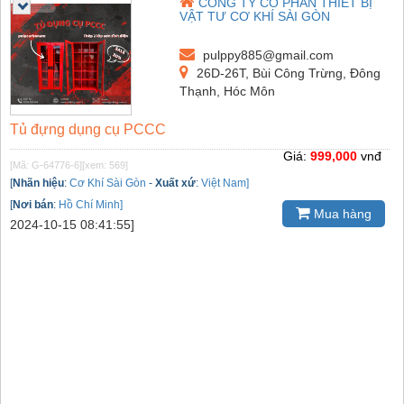
CÔNG TY CỔ PHẦN THIẾT BỊ
VẬT TƯ CƠ KHÍ SÀI GÒN
pulppy885@gmail.com
26D-26T, Bùi Công Trừng, Đông
Thạnh, Hóc Môn
Tủ đựng dụng cụ PCCC
Giá:
999,000
vnđ
[Mã: G-64776-6]
[xem: 569]
[
Nhãn hiệu
:
Cơ Khí Sài Gòn
-
Xuất xứ
:
Việt Nam]
[
Nơi bán
:
Hồ Chí Minh]
Mua hàng
2024-10-15 08:41:55]