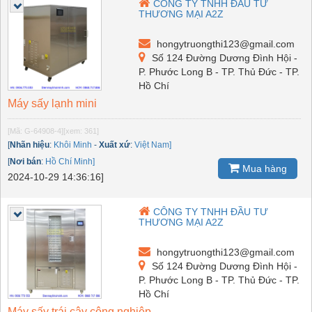
CÔNG TY TNHH ĐẦU TƯ
THƯƠNG MẠI A2Z
hongytruongthi123@gmail.com
Số 124 Đường Dương Đình Hội -
P. Phước Long B - TP. Thủ Đức - TP.
Hồ Chí
Máy sấy lạnh mini
[Mã: G-64908-4]
[xem: 361]
[
Nhãn hiệu
:
Khôi Minh
-
Xuất xứ
:
Việt Nam]
[
Nơi bán
:
Hồ Chí Minh]
Mua hàng
2024-10-29 14:36:16]
CÔNG TY TNHH ĐẦU TƯ
THƯƠNG MẠI A2Z
hongytruongthi123@gmail.com
Số 124 Đường Dương Đình Hội -
P. Phước Long B - TP. Thủ Đức - TP.
Hồ Chí
Máy sấy trái cây công nghiệp