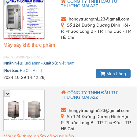
CÔNG TY TNHH ĐẦU TƯ
THƯƠNG MẠI A2Z
hongytruongthi123@gmail.com
Số 124 Đường Dương Đình Hội -
P. Phước Long B - TP. Thủ Đức - TP.
Hồ Chí
Máy sấy khô thực phẩm
[Mã: G-64908-7]
[xem: 519]
[
Nhãn hiệu
:
Khôi Minh
-
Xuất xứ
:
Việt Nam]
[
Nơi bán
:
Hồ Chí Minh]
Mua hàng
2024-10-29 14:42:26]
CÔNG TY TNHH ĐẦU TƯ
THƯƠNG MẠI A2Z
hongytruongthi123@gmail.com
Số 124 Đường Dương Đình Hội -
P. Phước Long B - TP. Thủ Đức - TP.
Hồ Chí
Máy sấy thực phẩm công nghiệp