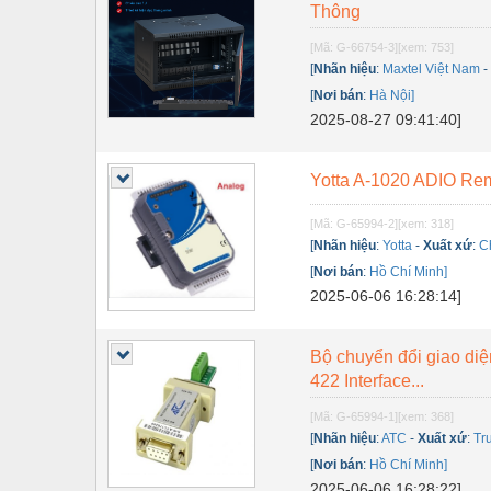
Thiết bị điện
Thông
Thiết bị giáo dục
[Mã: G-66754-3]
[xem: 753]
[
Nhãn hiệu
:
Maxtel Việt Nam
Thiết bị khác
[
Nơi bán
:
Hà Nội]
2025-08-27 09:41:40]
Thiết bị làm sạch
Thiết bị sơn - Sơn
Yotta A-1020 ADIO Rem
Thiết bị nhà bếp
[Mã: G-65994-2]
[xem: 318]
Thiết bị nhiệt
[
Nhãn hiệu
:
Yotta
-
Xuất xứ
:
C
[
Nơi bán
:
Hồ Chí Minh]
Thiêt bị PCCC
2025-06-06 16:28:14]
Thiết bị truyền động
Bộ chuyển đổi giao di
Thiết bị văn phòng
422 Interface...
Thiết bị viễn thông
[Mã: G-65994-1]
[xem: 368]
[
Nhãn hiệu
:
ATC
-
Xuất xứ
:
Tr
Thủy lực-Thiết bị
[
Nơi bán
:
Hồ Chí Minh]
Thủy sản - Trang thiết bị
2025-06-06 16:28:22]