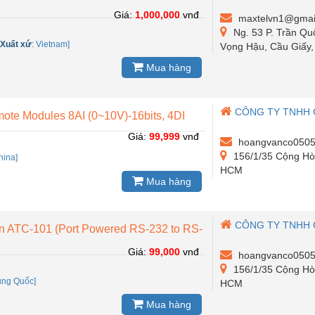
Giá:
1,000,000
vnđ
maxtelvn1@gmai
Ng. 53 P. Trần Qu
-
Xuất xứ
:
Vietnam]
Vọng Hậu, Cầu Giấy,
Mua hàng
CÔNG TY TNHH 
ote Modules 8AI (0~10V)-16bits, 4DI
Giá:
99,999
vnđ
hoangvanco0505
156/1/35 Cộng Hò
hina]
HCM
Mua hàng
CÔNG TY TNHH 
ện ATC-101 (Port Powered RS-232 to RS-
Giá:
99,000
vnđ
hoangvanco0505
156/1/35 Cộng Hò
ung Quốc]
HCM
Mua hàng