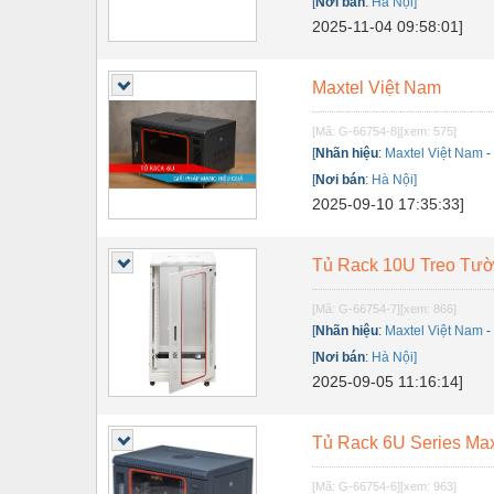
Dụng cụ đo
[
Nơi bán
:
Hà Nội]
2025-11-04 09:58:01]
Gỗ - Trang thiết bị
Hàn cắt - Thiết bị
Maxtel Việt Nam
Hóa chất-Trang thiết bị
[Mã: G-66754-8]
[xem: 575]
[
Nhãn hiệu
:
Maxtel Việt Nam
Kệ công nghiệp
[
Nơi bán
:
Hà Nội]
Khí nén - Thiết bị
2025-09-10 17:35:33]
Khuôn mẫu - Phụ tùng
Tủ Rack 10U Treo Tườ
Lọc công nghiệp
[Mã: G-66754-7]
[xem: 866]
Máy công cụ - Phụ tùng
[
Nhãn hiệu
:
Maxtel Việt Nam
[
Nơi bán
:
Hà Nội]
Mỏ - Trang thiết bị
2025-09-05 11:16:14]
Mô tơ - Hộp số
Môi trường - Thiết bị
Tủ Rack 6U Series Max
Nâng hạ - Trang thiết bị
[Mã: G-66754-6]
[xem: 963]