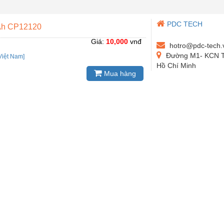
PDC TECH
2Ah CP12120
Giá:
10,000
vnđ
hotro@pdc-tech.
Đường M1- KCN Tâ
Việt Nam]
Hồ Chí Minh
Mua hàng