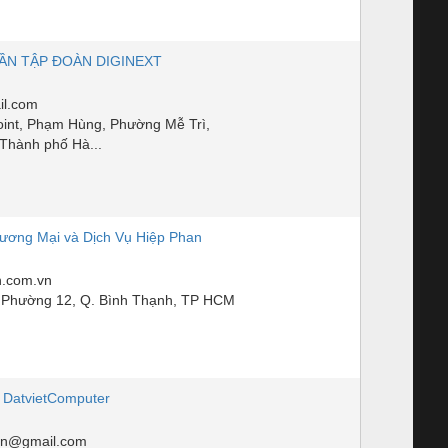
ẦN TẬP ĐOÀN DIGINEXT
il.com
int, Phạm Hùng, Phường Mễ Trì,
Thành phố Hà...
ương Mại và Dịch Vụ Hiệp Phan
.com.vn
 Phường 12, Q. Bình Thạnh, TP HCM
, DatvietComputer
vn@gmail.com