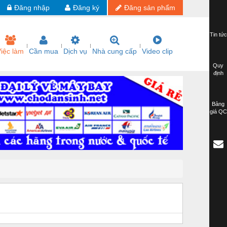
Đăng nhập
Đăng ký
Đăng sản phẩm
Tin tức
iệc làm
Cần mua
Dịch vụ
Nhà cung cấp
Video clip
Quy
định
Bảng
giá QC