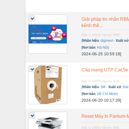
Giải pháp tin nhắn RB
kênh thế...
[Mã: G-64026-1]
[xem: 688]
[
Nhãn hiệu
:
diginext
-
Xuất xứ
[
Nơi bán
:
Hà Nội]
2024-06-25 10:59:18]
Cáp mạng UTP Cat.5e 
[Mã: G-63970-1]
[xem: 472]
[
Nhãn hiệu
:
3M
-
Xuất xứ
:
Đài
[
Nơi bán
:
Hồ Chí Minh]
2024-06-20 10:17:39]
Reset Máy In Pantum-
[Mã: G-24993-4]
[xem: 898]