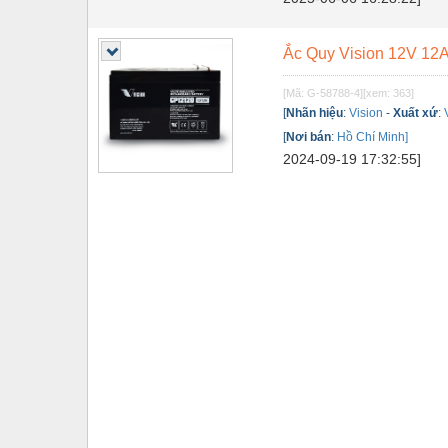
Tự động hoá
Ắc Quy Vision 12V 1
Van - Co các loại
[Mã: G-58788-4]
[xem: 363]
Vật liệu mài mòn
[
Nhãn hiệu
:
Vision
-
Xuất xứ
:
Vật liệu xây dựng
[
Nơi bán
:
Hồ Chí Minh]
2024-09-19 17:32:55]
Vòng bi - Bạc đạn
Xe hơi - Phụ tùng
Xe máy - Phụ tùng
Xe tải - phụ tùng
Y khoa - Trang thiết bị