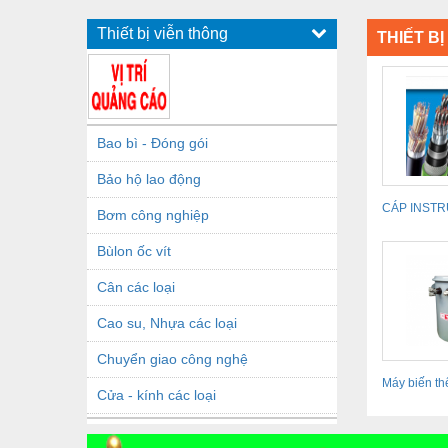
Thiết bị viễn thông
THIẾT B
Bao bì - Đóng gói
Bảo hộ lao động
CÁP INST
Bơm công nghiệp
& INSTRUM
Bùlon ốc vít
CONTROL..
Cân các loại
Cao su, Nhựa các loại
Chuyển giao công nghệ
Máy biến th
Cửa - kính các loại
THIBIDI
Dầu khí - Thiết bị