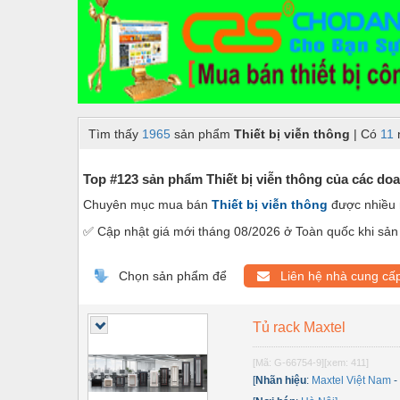
Dây chuyền sản xuất
Dệt may - Thiết bị
Dầu mỡ công nghiệp
Dịch vụ - Thi công
Tìm thấy
1965
sản phẩm
Thiết bị viễn thông
| Có
11
Điện công nghiệp
Điện gia dụng
Top #123 sản phẩm Thiết bị viễn thông của các doa
Chuyên mục mua bán
Thiết bị viễn thông
được nhiều 
Điện Lạnh
✅ Cập nhật giá mới tháng 08/2026 ở Toàn quốc khi sản 
Đóng tàu Thiết bị
Đúc chính xác Thiết bị
Chọn sản phẩm để
Liên hệ nhà cung cấ
Dụng cụ cầm tay
Tủ rack Maxtel
Dụng cụ cắt gọt
[Mã: G-66754-9]
[xem: 411]
Dụng cụ điện
[
Nhãn hiệu
:
Maxtel Việt Nam