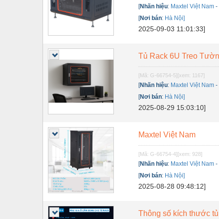
[
Nhãn hiệu
:
Maxtel Việt Nam
Nội - Ngoại thất - văn phòng
[
Nơi bán
:
Hà Nội]
Nồi hơi - Trang thiết bị
2025-09-03 11:01:33]
Nông nghiệp - Thiết bị
Tủ Rack 6U Treo Tườn
Nước-Vật tư thiết bị
[Mã: G-66754-5]
[xem: 1167]
Phốt cơ khí
[
Nhãn hiệu
:
Maxtel Việt Nam
[
Nơi bán
:
Hà Nội]
Sắt, thép, inox các loại
2025-08-29 15:03:10]
Thí nghiệm-Trang thiết bị
Thiết bị chiếu sáng
Maxtel Việt Nam
Thiết bị chống sét
[Mã: G-66754-4]
[xem: 928]
[
Nhãn hiệu
:
Maxtel Việt Nam
Thiết bị an ninh
[
Nơi bán
:
Hà Nội]
2025-08-28 09:48:12]
Thiết bị công nghiệp
Thiết bị công trình
Thông số kích thước tủ