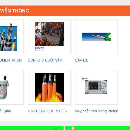
Ị VIỄN THÔNG
RUMENTATION
DỌN KHO CUỐI NĂM,
CÁP EIB
ENTATION
CẦN BÁN GẤP!!!!
.
ế 1 pha
CÁP ĐỘNG LỰC & ĐIỀU
Máy phân tích mạng Protek
KHIỂN CHỐNG
A338 (300Khz ~...