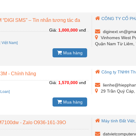
CÔNG TY CỔ PH
M “DIGI SMS” – Tin nhắn tương tác đa
Giá:
1,000,000
vnđ
diginext.vn@gma
Vinhomes West Po
:
Việt Nam]
Quận Nam Từ Liêm, 
Mua hàng
Công ty TNHH Th
3M - Chính hãng
Giá:
1,570,000
vnđ
lienhe@hiepphan
29 Trần Quý Cáp,
 Loan]
Mua hàng
Máy tính Đất Việt
M7100dw - Zalo O936-161-39O
datvietcomputer