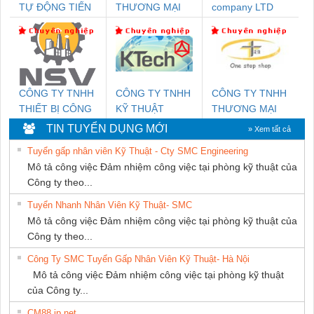
TỰ ĐỘNG TIẾN
THƯƠNG MẠI
company LTD
HƯNG
DỊCH VỤ KỸ
THUẬT ĐIỆN CƠ
GIA HƯNG
PHÁT
CÔNG TY TNHH
CÔNG TY TNHH
CÔNG TY TNHH
THIẾT BỊ CÔNG
KỸ THUẬT
THƯƠNG MẠI
NGHIỆP NIHON
KTECH VIỆT
THIÊN ÂN VIỆT
TIN TUYỂN DỤNG MỚI
» Xem tất cả
SETSUBI VIỆT
NAM
NAM
Tuyển gấp nhân viên Kỹ Thuật - Cty SMC Engineering
NAM
Mô tả công việc Đảm nhiệm công việc tại phòng kỹ thuật của
Công ty theo...
Tuyển Nhanh Nhân Viên Kỹ Thuật- SMC
Mô tả công việc Đảm nhiệm công việc tại phòng kỹ thuật của
Công ty theo...
Công Ty SMC Tuyển Gấp Nhân Viên Kỹ Thuật- Hà Nội
Mô tả công việc Đảm nhiệm công việc tại phòng kỹ thuật
của Công ty...
CM88 jp net