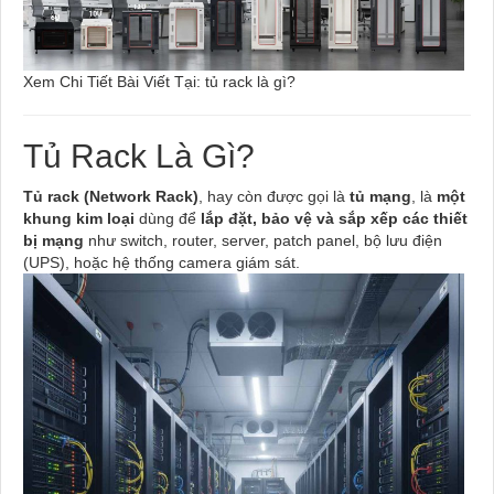
Xem Chi Tiết Bài Viết Tại: tủ rack là gì?
Tủ Rack Là Gì?
Tủ rack (Network Rack)
, hay còn được gọi là
tủ mạng
, là
một
khung kim loại
dùng để
lắp đặt, bảo vệ và sắp xếp các thiết
bị mạng
như switch, router, server, patch panel, bộ lưu điện
(UPS), hoặc hệ thống camera giám sát.