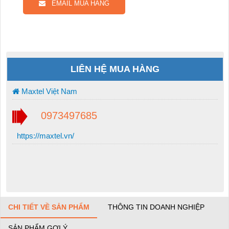
EMAIL MUA HÀNG
LIÊN HỆ MUA HÀNG
Maxtel Việt Nam
0973497685
https://maxtel.vn/
CHI TIẾT VỀ SẢN PHẨM
THÔNG TIN DOANH NGHIỆP
SẢN PHẨM GỢI Ý