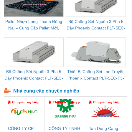
Pallet Nhựa Long Thành Đồng
Bộ Chống Sét Nguồn 3 Pha 5
Nai – Cung Cấp Pallet Mới,
Dây Phoenix Contact FLT-SEC-
C
Pallet Cũ Giá Tốt
P-T1-3S-264/50-FM - 2909589
Bộ Chống Sét Nguồn 3 Pha 5
Thiết Bị Chống Sét Lan Truyền
B
Dây Phoenix Contact FLT-SEC-
Phoenix Contact PLT-SEC-T3-
P-T1-3S-440/35-FM - 2908264
230-FM-PT - 2907928
Nhà cung cấp chuyên nghiệp
CÔNG TY CP
CÔNG TY TNHH
Tan Dong Cang