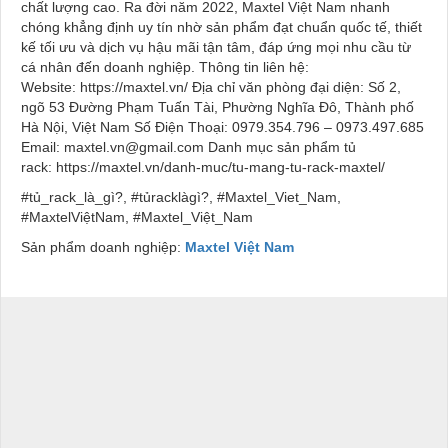
chất lượng cao. Ra đời năm 2022, Maxtel Việt Nam nhanh
chóng khẳng định uy tín nhờ sản phẩm đạt chuẩn quốc tế, thiết
kế tối ưu và dịch vụ hậu mãi tận tâm, đáp ứng mọi nhu cầu từ
cá nhân đến doanh nghiệp. Thông tin liên hệ:
Website: https://maxtel.vn/ Địa chỉ văn phòng đại diện: Số 2,
ngõ 53 Đường Phạm Tuấn Tài, Phường Nghĩa Đô, Thành phố
Hà Nội, Việt Nam Số Điện Thoại: 0979.354.796 – 0973.497.685
Email: maxtel.vn@gmail.com Danh mục sản phẩm tủ
rack: https://maxtel.vn/danh-muc/tu-mang-tu-rack-maxtel/
#tủ_rack_là_gì?, #tủracklàgì?, #Maxtel_Viet_Nam,
#MaxtelViệtNam, #Maxtel_Việt_Nam
Sản phẩm doanh nghiệp:
Maxtel Việt Nam