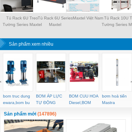
Tủ Rack 6U Treo
Tủ Rack 6U Series
Maxtel Việt Nam
Tủ Rack 10U T
Tường Series Maxtel
Maxtel
Tường Series M
Sản phẩm xem nhiều
‹
›
bom truc dung
BƠM ÁP LỰC
BOM CUU HOA
bơm hoả tiển
ewara,bom bu
TỰ ĐỘNG
Diesel,BOM
Mastra
ewara
CHUA CHAY
Sản phẩm mới
(147896)